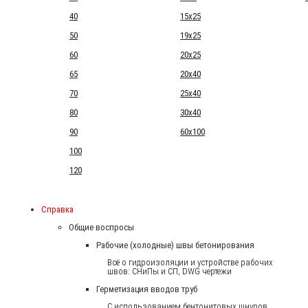
40
15x25
50
19x25
60
20x25
65
20x40
70
25x40
80
30x40
90
60x100
100
120
Справка
Общие воспросы
Рабочие (холодные) швы бетонирования
Всё о гидроизоляции и устройстве рабочих
швов: СНиПы и СП, DWG чертежи
Герметизация вводов труб
С использованием бентонитовых шнуров.