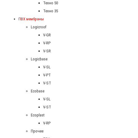
Техно 50
Техно 35
ПВХ мембраны
Logicroof
V-GR
V-RP
V-SR
Logicbase
V-SL
V-PT
V-ST
Ecobase
V-SL
V-ST
Ecoplast
V-RP
Прочее