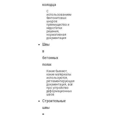
колодца
С
использованием
бентонитовых
шнуров:
преимущества и
недостатки
решения,
нормативная
документация
Швы
в
бетонных
полах
Какие бывают,
какие материалы
используются,
регламентирующая
документация, всё
про устройство
деформационных
швов
Строительные
швы
в