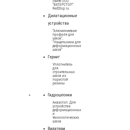
сайте ООО
"ВАТЕРСТОП"
RedStop.ru
Дилатационные
устройства
"Алюминиевые
профиля для
швов",
"Нащельники для
деформационных
швов"
Гернит
Уплотнитель
для
строительных
швов из
пористой
резины
Гидрошпонки
Аквастоп. Для
устройства
деформационных
и
технологических
швов
Вилатерм