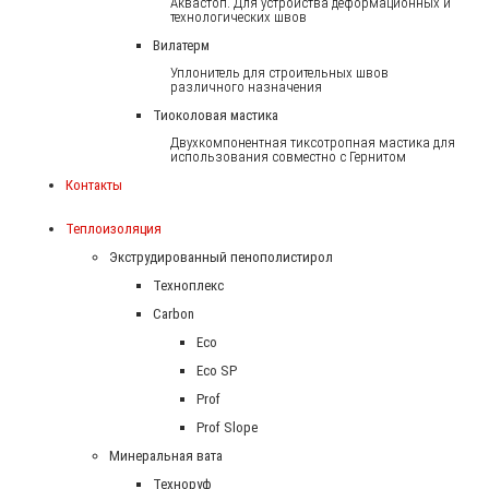
Аквастоп. Для устройства деформационных и
технологических швов
Вилатерм
Уплонитель для строительных швов
различного назначения
Тиоколовая мастика
Двухкомпонентная тиксотропная мастика для
использования совместно с Гернитом
Контакты
Теплоизоляция
Экструдированный пенополистирол
Техноплекс
Carbon
Eco
Eco SP
Prof
Prof Slope
Минеральная вата
Техноруф