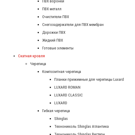
ПВХ воронки
ПВХ металл
Очистители ПВХ
Снегозадержатели для ПВХ мембран
Дорожки ПВХ
Жидкий ПВХ
Готовые элементы
Скатная кровля
Черепица
Композитная черепица
Планки прижимные для черепицы Luxard
LUXARD ROMAN
LUXARD CLASSIC
LUXARD
Гибкая черепица
Shinglas
Технониколь Shinglas Атлантика
Технониколь Shinglas Вестерн