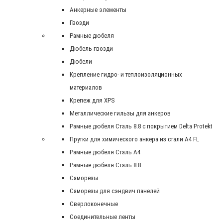
Анкерные элементы
Гвозди
Рамные дюбеля
Дюбель гвозди
Дюбели
Крепление гидро- и теплоизоляционных
материалов
Крепеж для XPS
Металлические гильзы для анкеров
Рамные дюбеля Сталь 8.8 с покрытием Delta Protekt
Прутки для химического анкера из стали А4 FL
Рамные дюбеля Сталь A4
Рамные дюбеля Сталь 8.8
Саморезы
Саморезы для сэндвич панелей
Сверлоконечные
Соединительные ленты