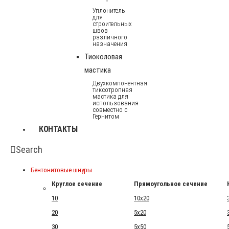
Уплонитель
для
строительных
швов
различного
назначения
Тиоколовая
мастика
Двухкомпонентная
тиксотропная
мастика для
использования
совместно с
Гернитом
КОНТАКТЫ
Search
Бентонитовые шнуры
Круглое сечение
Прямоугольное сечение
10
10x20
20
5x20
30
5x50