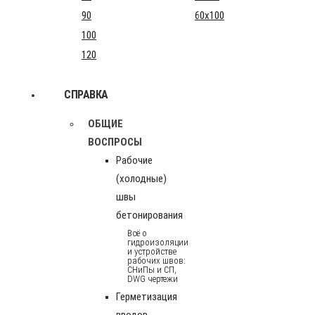
90
60x100
100
120
СПРАВКА
ОБЩИЕ
ВОСПРОСЫ
Рабочие
(холодные)
швы
бетонирования
Всё о
гидроизоляции
и устройстве
рабочих швов:
СНиПы и СП,
DWG чертежи
Герметизация
вводов