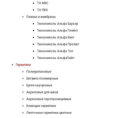
ТН МВС
ТН ПВХ
Пленки и мембраны
Технониколь Альфа Барьер
Технониколь Альфа Плейст
Технониколь Альфа Вент
Технониколь Альфа Протект
Технониколь Альфа Топ
Технониколь АльфаПайп
Герметики
Полиуретановые
Битумно-полимерные
Бутил-каучуковые
Акриловые для швов
Акриловые паропроницаемые
Клеющие герметики
Ленточные герметики цветные