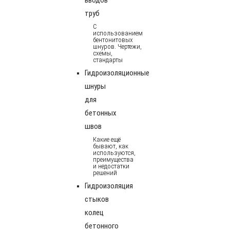
труб
С
использованием
бентонитовых
шнуров. Чертежи,
схемы,
стандарты
Гидроизоляционные
шнуры
для
бетонных
швов
Какие ещё
бывают, как
используются,
преимущества
и недостатки
решений
Гидроизоляция
стыков
колец
бетонного