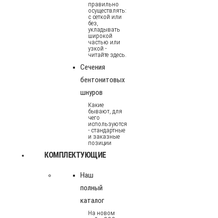
правильно
осуществлять:
с сеткой или
без,
укладывать
широкой
частью или
узкой -
читайте здесь.
Сечения
бентонитовых
шнуров
Какие
бывают, для
чего
используются
- стандартные
и заказные
позиции
КОМПЛЕКТУЮЩИЕ
Наш
полный
каталог
На новом