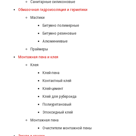
Санитарные силиконовые
Обмазочная гидроизоляция и герметики
Мастики
Битумно полимерные
Битумно резиновые
Алюминиевые
Праймеры
Монтажная пена и клея
Клея
Клей-пена
Контактный клей
Клей-цемент
Клей для рубероида
Полиуретановый
Эпоксидный клей
Монтажная пена
Очистители монтажной пены
Эмали и краски