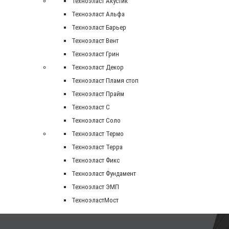
Техноэласт Акустик
Техноэласт Альфа
Техноэласт Барьер
Техноэласт Вент
Техноэласт Грин
Техноэласт Декор
Техноэласт Пламя стоп
Техноэласт Прайм
Техноэласт С
Техноэласт Соло
Техноэласт Термо
Техноэласт Терра
Техноэласт Фикс
Техноэласт Фундамент
Техноэласт ЭМП
ТехноэластМост