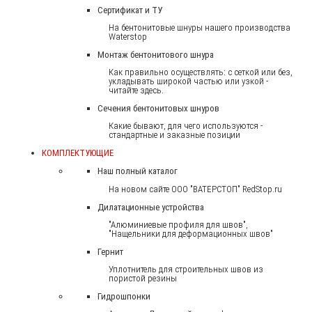
Сертификат и ТУ
На бентонитовые шнуры нашего производства
Waterstop
Монтаж бентонитового шнура
Как правильно осуществлять: с сеткой или без,
укладывать широкой частью или узкой -
читайте здесь.
Сечения бентонитовых шнуров
Какие бывают, для чего используются -
стандартные и заказные позиции
КОМПЛЕКТУЮЩИЕ
Наш полный каталог
На новом сайте ООО "ВАТЕРСТОП" RedStop.ru
Дилатационные устройства
"Алюминиевые профиля для швов",
"Нащельники для деформационных швов"
Гернит
Уплотнитель для строительных швов из
пористой резины
Гидрошпонки