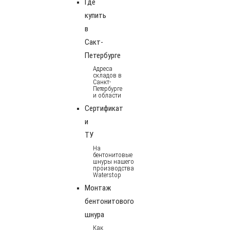
Где
купить
в
Сакт-
Петербурге
Адреса
складов в
Санкт-
Петербурге
и области
Сертификат
и
ТУ
На
бентонитовые
шнуры нашего
производства
Waterstop
Монтаж
бентонитового
шнура
Как