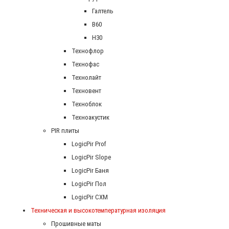
Галтель
В60
Н30
Технофлор
Технофас
Технолайт
Техновент
Техноблок
Техноакустик
PIR плиты
LogicPir Prof
LogicPir Slope
LogicPir Баня
LogicPir Пол
LogicPir СХМ
Техническая и высокотемпературная изоляция
Прошивные маты