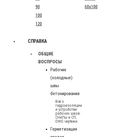
90
60x100
100
120
СПРАВКА
ОБЩИЕ
ВОСПРОСЫ
Рабочие
(холодные)
швы
бетонирования
Всё о
гидроизоляции
и устройстве
рабочих швов:
СНиПы и СП,
DWG чертежи
Герметизация
вводов