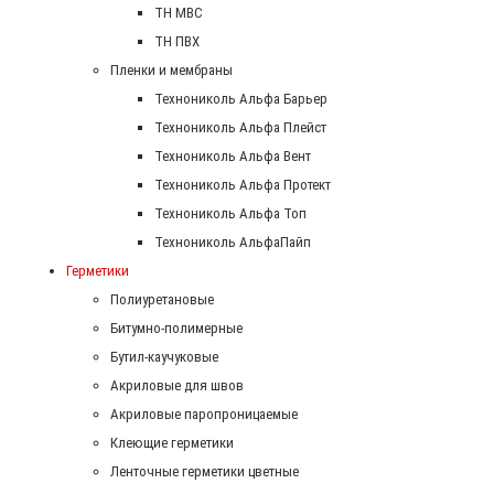
ТН МВС
ТН ПВХ
Пленки и мембраны
Технониколь Альфа Барьер
Технониколь Альфа Плейст
Технониколь Альфа Вент
Технониколь Альфа Протект
Технониколь Альфа Топ
Технониколь АльфаПайп
Герметики
Полиуретановые
Битумно-полимерные
Бутил-каучуковые
Акриловые для швов
Акриловые паропроницаемые
Клеющие герметики
Ленточные герметики цветные