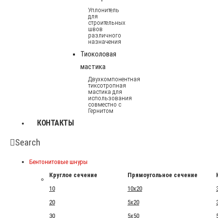
Уплонитель
для
строительных
швов
различного
назначения
Тиоколовая
мастика
Двухкомпонентная
тиксотропная
мастика для
использования
совместно с
Гернитом
КОНТАКТЫ
Search
Бентонитовые шнуры
Круглое сечение
Прямоугольное сечение
10
10x20
20
5x20
30
5x50