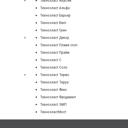
Техноэласт Акустик
Техноэласт Альфа
Техноэласт Барьер
Техноэласт Вент
Техноэласт Грин
Техноэласт Декор
Техноэласт Пламя стоп
Техноэласт Прайм
Техноэласт С
Техноэласт Соло
Техноэласт Термо
Техноэласт Терра
Техноэласт Фикс
Техноэласт Фундамент
Техноэласт ЭМП
ТехноэластМост