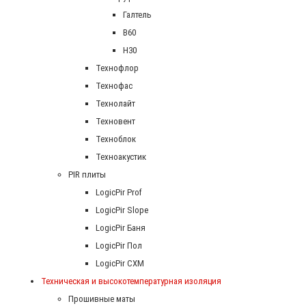
Галтель
В60
Н30
Технофлор
Технофас
Технолайт
Техновент
Техноблок
Техноакустик
PIR плиты
LogicPir Prof
LogicPir Slope
LogicPir Баня
LogicPir Пол
LogicPir СХМ
Техническая и высокотемпературная изоляция
Прошивные маты