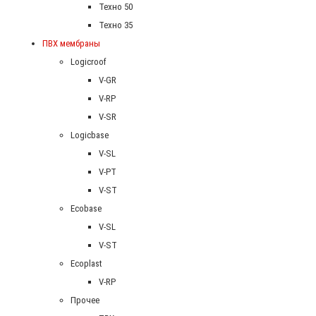
Техно 50
Техно 35
ПВХ мембраны
Logicroof
V-GR
V-RP
V-SR
Logicbase
V-SL
V-PT
V-ST
Ecobase
V-SL
V-ST
Ecoplast
V-RP
Прочее