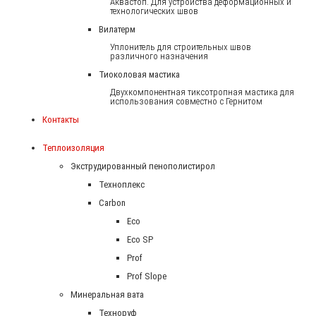
Аквастоп. Для устройства деформационных и
технологических швов
Вилатерм
Уплонитель для строительных швов
различного назначения
Тиоколовая мастика
Двухкомпонентная тиксотропная мастика для
использования совместно с Гернитом
Контакты
Теплоизоляция
Экструдированный пенополистирол
Техноплекс
Carbon
Eco
Eco SP
Prof
Prof Slope
Минеральная вата
Техноруф