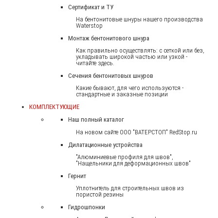
Сертификат и ТУ
На бентонитовые шнуры нашего производства
Waterstop
Монтаж бентонитового шнура
Как правильно осуществлять: с сеткой или без,
укладывать широкой частью или узкой -
читайте здесь.
Сечения бентонитовых шнуров
Какие бывают, для чего используются -
стандартные и заказные позиции
КОМПЛЕКТУЮЩИЕ
Наш полный каталог
На новом сайте ООО "ВАТЕРСТОП" RedStop.ru
Дилатационные устройства
"Алюминиевые профиля для швов",
"Нащельники для деформационных швов"
Гернит
Уплотнитель для строительных швов из
пористой резины
Гидрошпонки