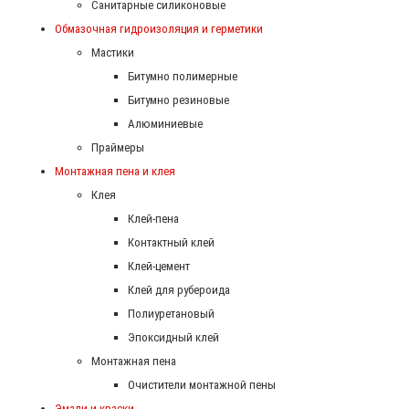
Санитарные силиконовые
Обмазочная гидроизоляция и герметики
Мастики
Битумно полимерные
Битумно резиновые
Алюминиевые
Праймеры
Монтажная пена и клея
Клея
Клей-пена
Контактный клей
Клей-цемент
Клей для рубероида
Полиуретановый
Эпоксидный клей
Монтажная пена
Очистители монтажной пены
Эмали и краски