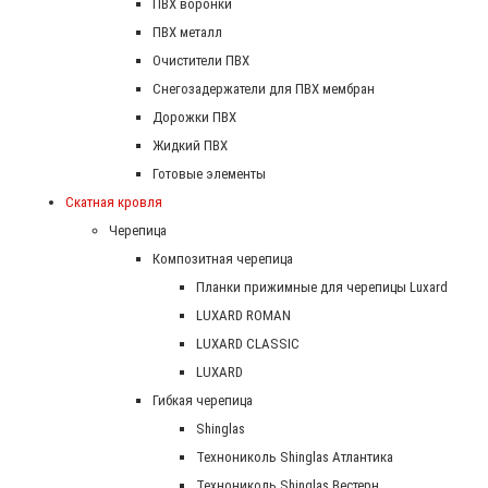
ПВХ воронки
ПВХ металл
Очистители ПВХ
Снегозадержатели для ПВХ мембран
Дорожки ПВХ
Жидкий ПВХ
Готовые элементы
Скатная кровля
Черепица
Композитная черепица
Планки прижимные для черепицы Luxard
LUXARD ROMAN
LUXARD CLASSIC
LUXARD
Гибкая черепица
Shinglas
Технониколь Shinglas Атлантика
Технониколь Shinglas Вестерн