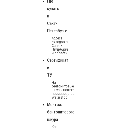
Где
купить
в
Сакт-
Петербурге
Адреса
складов в
Санкт-
Петербурге
и области
Сертификат
и
ТУ
На
бентонитовые
шнуры нашего
производства
Waterstop
Монтаж
бентонитового
шнура
Как