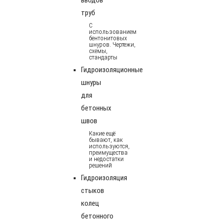
труб
С
использованием
бентонитовых
шнуров. Чертежи,
схемы,
стандарты
Гидроизоляционные
шнуры
для
бетонных
швов
Какие ещё
бывают, как
используются,
преимущества
и недостатки
решений
Гидроизоляция
стыков
колец
бетонного