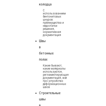
колодца
С
использованием
бентонитовых
шнуров:
преимущества и
недостатки
решения,
нормативная
документация
Швы
в
бетонных
полах
Какие бывают,
какие материалы
используются,
регламентирующая
документация, всё
про устройство
деформационных
швов
Строительные
швы
в