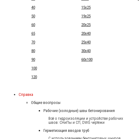
40
15x25
50
19x25
60
20x25
65
20x40
70
25x40
80
30x40
90
60x100
100
120
Справка
Общие воспросы
Рабочие (холодные) швы бетонирования
Всё о гидроизоляции и устройстве рабочих
швов: СНиПы и СП, DWG чертежи
Герметизация вводов труб
С использованием бентонитовых шнуров.