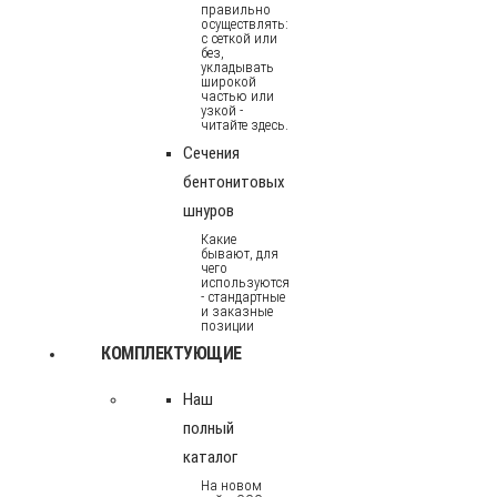
правильно
осуществлять:
с сеткой или
без,
укладывать
широкой
частью или
узкой -
читайте здесь.
Сечения
бентонитовых
шнуров
Какие
бывают, для
чего
используются
- стандартные
и заказные
позиции
КОМПЛЕКТУЮЩИЕ
Наш
полный
каталог
На новом