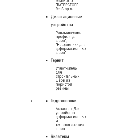
сайте ООО
"ВАТЕРСТОП"
RedStop.ru
Дилатационные
устройства
"Алюминиевые
профиля для
швов",
"Нащельники для
деформационных
швов"
Гернит
Уплотнитель
для
строительных
швов из
пористой
резины
Гидрошпонки
Аквастоп. Для
устройства
деформационных
и
технологических
швов
Вилатерм