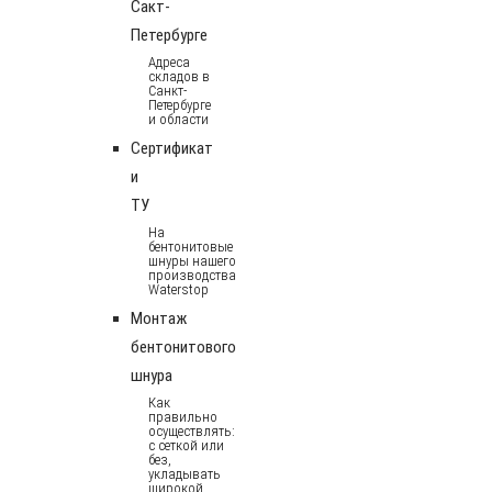
Сакт-
Петербурге
Адреса
складов в
Санкт-
Петербурге
и области
Сертификат
и
ТУ
На
бентонитовые
шнуры нашего
производства
Waterstop
Монтаж
бентонитового
шнура
Как
правильно
осуществлять:
с сеткой или
без,
укладывать
широкой