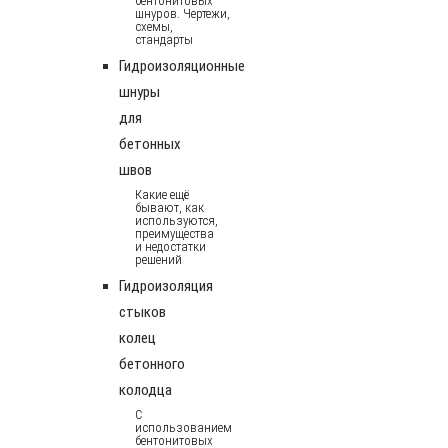
бентонитовых
шнуров. Чертежи,
схемы,
стандарты
Гидроизоляционные
шнуры
для
бетонных
швов
Какие ещё
бывают, как
используются,
преимущества
и недостатки
решений
Гидроизоляция
стыков
колец
бетонного
колодца
С
использованием
бентонитовых