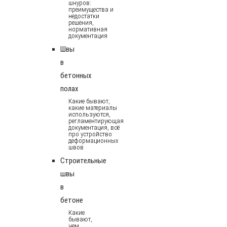
шнуров:
преимущества и
недостатки
решения,
нормативная
документация
Швы
в
бетонных
полах
Какие бывают,
какие материалы
используются,
регламентирующая
документация, всё
про устройство
деформационных
швов
Строительные
швы
в
бетоне
Какие
бывают,
чем