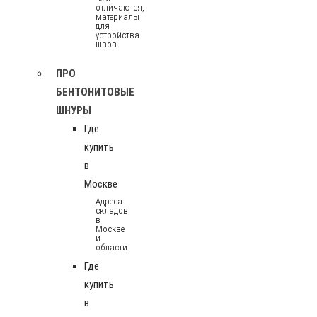
отличаются,
материалы
для
устройства
швов
ПРО
БЕНТОНИТОВЫЕ
ШНУРЫ
Где
купить
в
Москве
Адреса
складов
в
Москве
и
области
Где
купить
в