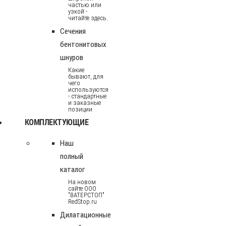
частью или
узкой -
читайте здесь.
Сечения
бентонитовых
шнуров
Какие
бывают, для
чего
используются
- стандартные
и заказные
позиции
КОМПЛЕКТУЮЩИЕ
Наш
полный
каталог
На новом
сайте ООО
"ВАТЕРСТОП"
RedStop.ru
Дилатационные