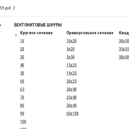
-59
доб. 2
БЕНТОНИТОВЫЕ ШНУРЫ
Круглое сечение
Прямоугольное сечение
Квад
10
10x20
30x30
20
5x20
35x35
30
5x50
50x50
40
15x25
50
19x25
60
20x25
65
20x40
70
25x40
80
30x40
90
60x100
100