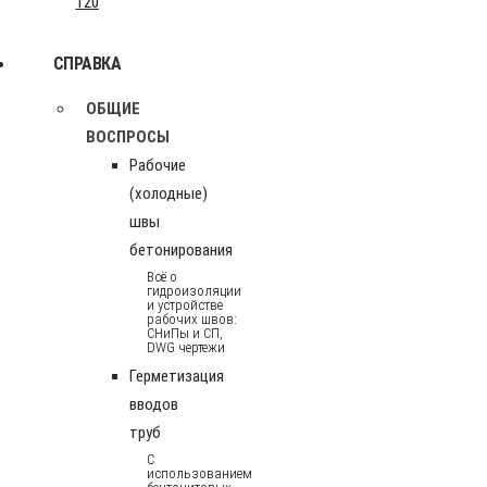
120
СПРАВКА
ОБЩИЕ
ВОСПРОСЫ
Рабочие
(холодные)
швы
бетонирования
Всё о
гидроизоляции
и устройстве
рабочих швов:
СНиПы и СП,
DWG чертежи
Герметизация
вводов
труб
С
использованием