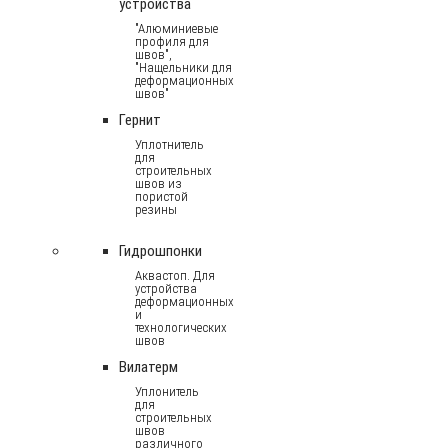
устройства
"Алюминиевые
профиля для
швов",
"Нащельники для
деформационных
швов"
Гернит
Уплотнитель
для
строительных
швов из
пористой
резины
Гидрошпонки
Аквастоп. Для
устройства
деформационных
и
технологических
швов
Вилатерм
Уплонитель
для
строительных
швов
различного