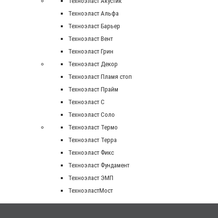
Техноэласт Акустик
Техноэласт Альфа
Техноэласт Барьер
Техноэласт Вент
Техноэласт Грин
Техноэласт Декор
Техноэласт Пламя стоп
Техноэласт Прайм
Техноэласт С
Техноэласт Соло
Техноэласт Термо
Техноэласт Терра
Техноэласт Фикс
Техноэласт Фундамент
Техноэласт ЭМП
ТехноэластМост