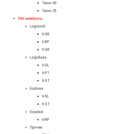
Техно 50
Техно 35
ПВХ мембраны
Logicroof
V-GR
V-RP
V-SR
Logicbase
V-SL
V-PT
V-ST
Ecobase
V-SL
V-ST
Ecoplast
V-RP
Прочее