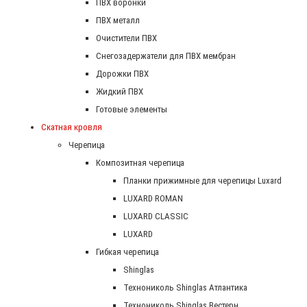
ПВХ воронки
ПВХ металл
Очистители ПВХ
Снегозадержатели для ПВХ мембран
Дорожки ПВХ
Жидкий ПВХ
Готовые элементы
Скатная кровля
Черепица
Композитная черепица
Планки прижимные для черепицы Luxard
LUXARD ROMAN
LUXARD CLASSIC
LUXARD
Гибкая черепица
Shinglas
Технониколь Shinglas Атлантика
Технониколь Shinglas Вестерн