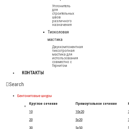
Уплонитель
для
строительных
швов
различного
назначения
Тиоколовая
мастика
Двухкомпонентная
тиксотропная
мастика для
использования
совместно с
Гернитом
КОНТАКТЫ
Search
Бентонитовые шнуры
Круглое сечение
Прямоугольное сечение
10
10x20
20
5x20
30
5x50