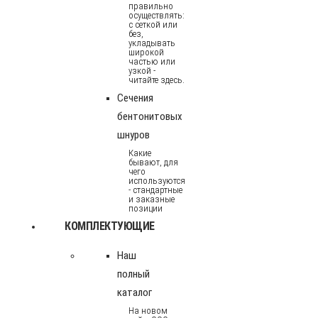
правильно
осуществлять:
с сеткой или
без,
укладывать
широкой
частью или
узкой -
читайте здесь.
Сечения
бентонитовых
шнуров
Какие
бывают, для
чего
используются
- стандартные
и заказные
позиции
КОМПЛЕКТУЮЩИЕ
Наш
полный
каталог
На новом