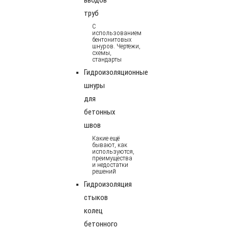
труб
С
использованием
бентонитовых
шнуров. Чертежи,
схемы,
стандарты
Гидроизоляционные
шнуры
для
бетонных
швов
Какие ещё
бывают, как
используются,
преимущества
и недостатки
решений
Гидроизоляция
стыков
колец
бетонного