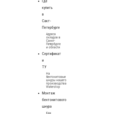
Где
купить
в
Сакт-
Петербурге
Адреса
складов в
Санкт-
Петербурге
и области
Сертификат
и
ТУ
На
бентонитовые
шнуры нашего
производства
Waterstop
Монтаж
бентонитового
шнура
Как