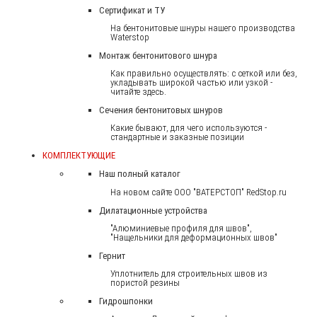
Сертификат и ТУ
На бентонитовые шнуры нашего производства
Waterstop
Монтаж бентонитового шнура
Как правильно осуществлять: с сеткой или без,
укладывать широкой частью или узкой -
читайте здесь.
Сечения бентонитовых шнуров
Какие бывают, для чего используются -
стандартные и заказные позиции
КОМПЛЕКТУЮЩИЕ
Наш полный каталог
На новом сайте ООО "ВАТЕРСТОП" RedStop.ru
Дилатационные устройства
"Алюминиевые профиля для швов",
"Нащельники для деформационных швов"
Гернит
Уплотнитель для строительных швов из
пористой резины
Гидрошпонки