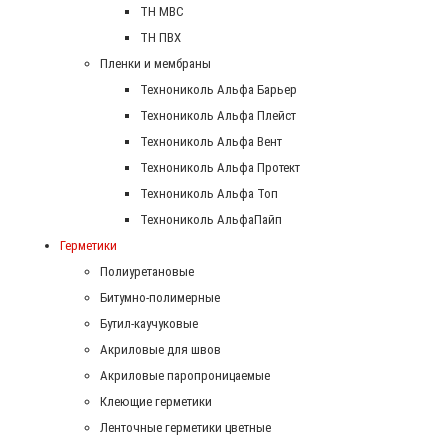
ТН МВС
ТН ПВХ
Пленки и мембраны
Технониколь Альфа Барьер
Технониколь Альфа Плейст
Технониколь Альфа Вент
Технониколь Альфа Протект
Технониколь Альфа Топ
Технониколь АльфаПайп
Герметики
Полиуретановые
Битумно-полимерные
Бутил-каучуковые
Акриловые для швов
Акриловые паропроницаемые
Клеющие герметики
Ленточные герметики цветные