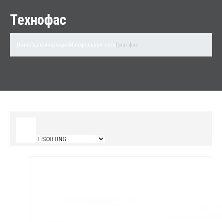
Технофас
Home
Теплоизоляция
Минеральная вата
Технофас
Filter