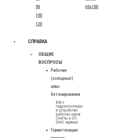
90
60x100
100
120
СПРАВКА
ОБЩИЕ
ВОСПРОСЫ
Рабочие
(холодные)
швы
бетонирования
Всё о
гидроизоляции
и устройстве
рабочих швов:
СНиПы и СП,
DWG чертежи
Герметизация
вводов