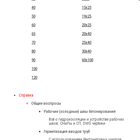
40
15x25
50
19x25
60
20x25
65
20x40
70
25x40
80
30x40
90
60x100
100
120
Справка
Общие воспросы
Рабочие (холодные) швы бетонирования
Всё о гидроизоляции и устройстве рабочих
швов: СНиПы и СП, DWG чертежи
Герметизация вводов труб
С использованием бентонитовых шнуров.