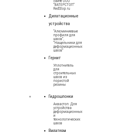
сайте ООО
"ВАТЕРСТОП"
RedStop.ru
Дилатационные
устройства
"Алюминиевые
профиля для
швов",
"Нащельники для
деформационных
швов"
Гернит
Уплотнитель
для
строительных
швов из
пористой
резины
Гидрошпонки
Аквастоп. Для
устройства
деформационных
и
технологических
швов
Вилатерм