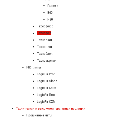
Галтель
В60
Н30
Технофлор
Технофас
Технолайт
Техновент
Техноблок
Техноакустик
PIR плиты
LogicPir Prof
LogicPir Slope
LogicPir Баня
LogicPir Пол
LogicPir СХМ
Техническая и высокотемпературная изоляция
Прошивные маты