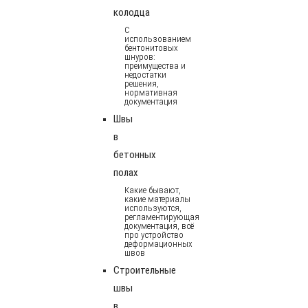
колодца
С
использованием
бентонитовых
шнуров:
преимущества и
недостатки
решения,
нормативная
документация
Швы
в
бетонных
полах
Какие бывают,
какие материалы
используются,
регламентирующая
документация, всё
про устройство
деформационных
швов
Строительные
швы
в