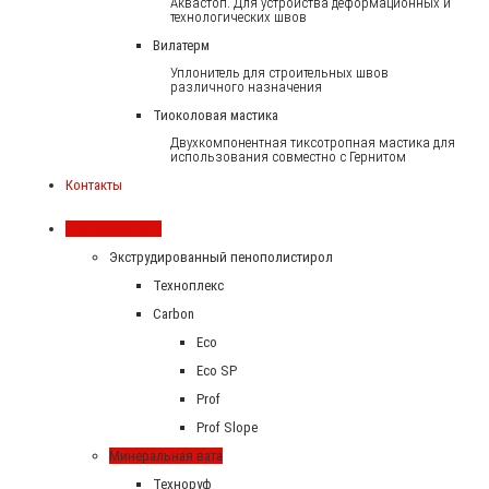
Аквастоп. Для устройства деформационных и
технологических швов
Вилатерм
Уплонитель для строительных швов
различного назначения
Тиоколовая мастика
Двухкомпонентная тиксотропная мастика для
использования совместно с Гернитом
Контакты
Теплоизоляция
Экструдированный пенополистирол
Техноплекс
Carbon
Eco
Eco SP
Prof
Prof Slope
Минеральная вата
Техноруф