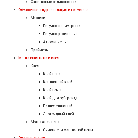
Санитарные силиконовые
Обмазочная гидроизоляция и герметики
Мастики
Битумно полимерные
Битумно резиновые
Алюминиевые
Праймеры
Монтажная пена и клея
Клея
Клей-пена
Контактный клей
Клей-цемент
Клей для рубероида
Полиуретановый
Эпоксидный клей
Монтажная пена
Очистители монтажной пены
Эмали и краски