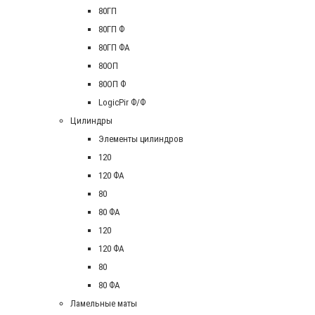
80ГП
80ГП Ф
80ГП ФА
80ОП
80ОП Ф
LogicPir Ф/Ф
Цилиндры
Элементы цилиндров
120
120 ФА
80
80 ФА
120
120 ФА
80
80 ФА
Ламельные маты