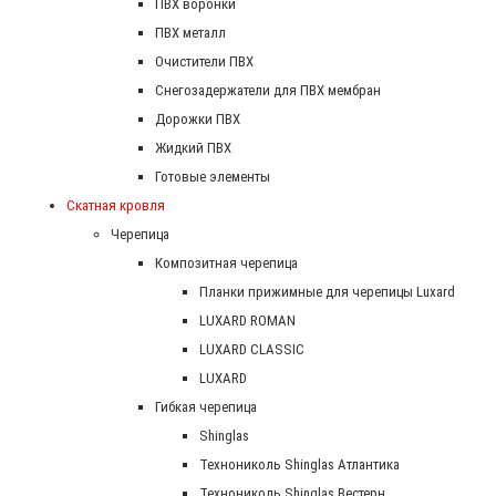
ПВХ воронки
ПВХ металл
Очистители ПВХ
Снегозадержатели для ПВХ мембран
Дорожки ПВХ
Жидкий ПВХ
Готовые элементы
Скатная кровля
Черепица
Композитная черепица
Планки прижимные для черепицы Luxard
LUXARD ROMAN
LUXARD CLASSIC
LUXARD
Гибкая черепица
Shinglas
Технониколь Shinglas Атлантика
Технониколь Shinglas Вестерн