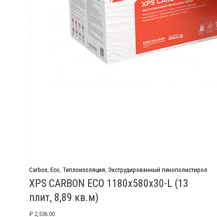
Carbon
,
Eco
,
Теплоизоляция
,
Экструдированный пенополистирол
XPS CARBON ECO 1180х580х30-L (13
плит, 8,89 кв.м)
₽
2,536.00