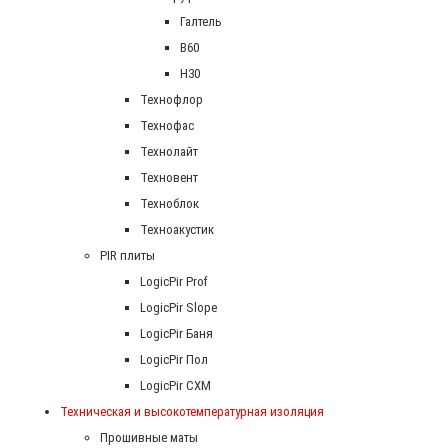
Галтель
В60
Н30
Технофлор
Технофас
Технолайт
Техновент
Техноблок
Техноакустик
PIR плиты
LogicPir Prof
LogicPir Slope
LogicPir Баня
LogicPir Пол
LogicPir СХМ
Техническая и высокотемпературная изоляция
Прошивные маты