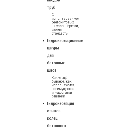
труб
С
использованием
бентонитовых
шнуров. Чертежи,
схемы,
стандарты
Гидроизоляционные
шнуры
для
бетонных
швов
Какие ещё
бывают, как
используются,
преимущества
и недостатки
решений
Гидроизоляция
стыков
колец
бетонного