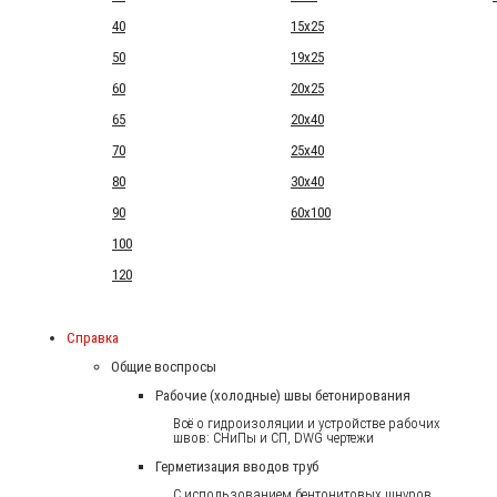
40
15x25
50
19x25
60
20x25
65
20x40
70
25x40
80
30x40
90
60x100
100
120
Справка
Общие воспросы
Рабочие (холодные) швы бетонирования
Всё о гидроизоляции и устройстве рабочих
швов: СНиПы и СП, DWG чертежи
Герметизация вводов труб
С использованием бентонитовых шнуров.