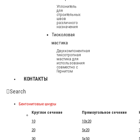
Уплонитель
для
строительных
швов
различного
назначения
Тиоколовая
мастика
Двухкомпонентная
тиксотропная
мастика для
использования
совместно с
Гернитом
КОНТАКТЫ
Search
Бентонитовые шнуры
Круглое сечение
Прямоугольное сечение
10
10x20
20
5x20
30
5x50