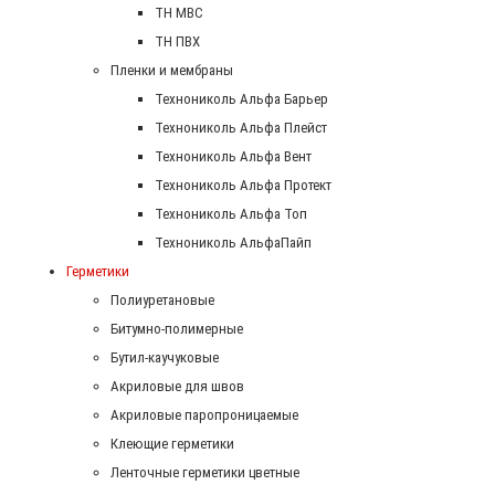
ТН МВС
ТН ПВХ
Пленки и мембраны
Технониколь Альфа Барьер
Технониколь Альфа Плейст
Технониколь Альфа Вент
Технониколь Альфа Протект
Технониколь Альфа Топ
Технониколь АльфаПайп
Герметики
Полиуретановые
Битумно-полимерные
Бутил-каучуковые
Акриловые для швов
Акриловые паропроницаемые
Клеющие герметики
Ленточные герметики цветные