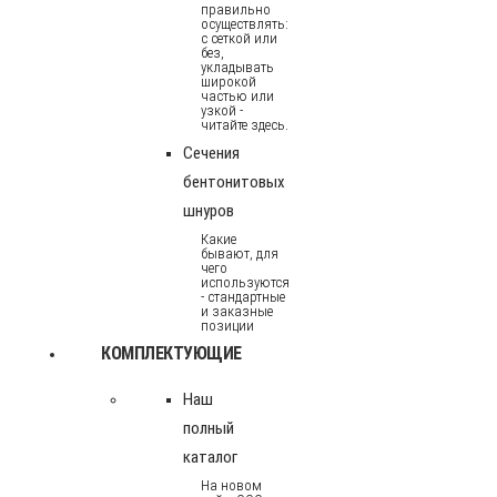
правильно
осуществлять:
с сеткой или
без,
укладывать
широкой
частью или
узкой -
читайте здесь.
Сечения
бентонитовых
шнуров
Какие
бывают, для
чего
используются
- стандартные
и заказные
позиции
КОМПЛЕКТУЮЩИЕ
Наш
полный
каталог
На новом