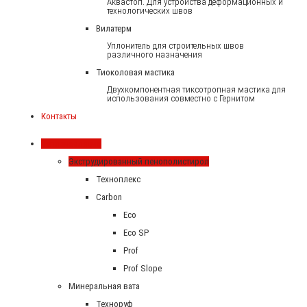
Аквастоп. Для устройства деформационных и
технологических швов
Вилатерм
Уплонитель для строительных швов
различного назначения
Тиоколовая мастика
Двухкомпонентная тиксотропная мастика для
использования совместно с Гернитом
Контакты
Теплоизоляция
Экструдированный пенополистирол
Техноплекс
Carbon
Eco
Eco SP
Prof
Prof Slope
Минеральная вата
Техноруф