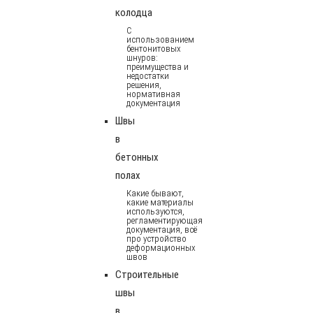
колодца
С
использованием
бентонитовых
шнуров:
преимущества и
недостатки
решения,
нормативная
документация
Швы
в
бетонных
полах
Какие бывают,
какие материалы
используются,
регламентирующая
документация, всё
про устройство
деформационных
швов
Строительные
швы
в