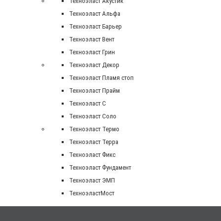
Техноэласт Акустик
Техноэласт Альфа
Техноэласт Барьер
Техноэласт Вент
Техноэласт Грин
Техноэласт Декор
Техноэласт Пламя стоп
Техноэласт Прайм
Техноэласт С
Техноэласт Соло
Техноэласт Термо
Техноэласт Терра
Техноэласт Фикс
Техноэласт Фундамент
Техноэласт ЭМП
ТехноэластМост