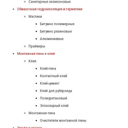
Санитарные силиконовые
Обмазочная гидроизоляция и герметики
Мастики
Битумно полимерные
Битумно резиновые
Алюминиевые
Праймеры
Монтажная пена и клея
Клея
Клей-пена
Контактный клей
Клей-цемент
Клей для рубероида
Полиуретановый
Эпоксидный клей
Монтажная пена
Очистители монтажной пены
Эмали и краски