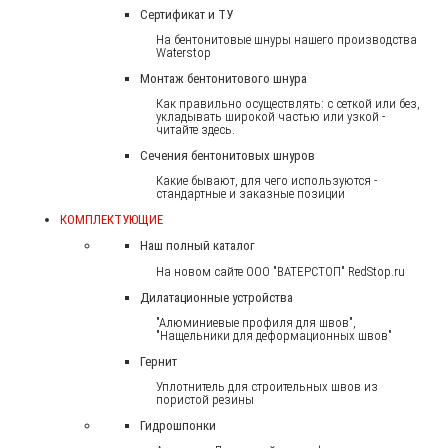
Сертификат и ТУ
На бентонитовые шнуры нашего производства
Waterstop
Монтаж бентонитового шнура
Как правильно осуществлять: с сеткой или без,
укладывать широкой частью или узкой -
читайте здесь.
Сечения бентонитовых шнуров
Какие бывают, для чего используются -
стандартные и заказные позиции
КОМПЛЕКТУЮЩИЕ
Наш полный каталог
На новом сайте ООО "ВАТЕРСТОП" RedStop.ru
Дилатационные устройства
"Алюминиевые профиля для швов",
"Нащельники для деформационных швов"
Гернит
Уплотнитель для строительных швов из
пористой резины
Гидрошпонки