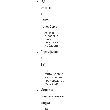
Где
купить
в
Сакт-
Петербурге
Адреса
складов в
Санкт-
Петербурге
и области
Сертификат
и
ТУ
На
бентонитовые
шнуры нашего
производства
Waterstop
Монтаж
бентонитового
шнура
Как