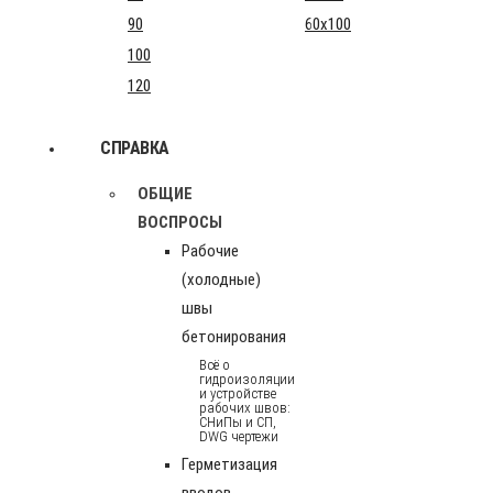
90
60x100
100
120
СПРАВКА
ОБЩИЕ
ВОСПРОСЫ
Рабочие
(холодные)
швы
бетонирования
Всё о
гидроизоляции
и устройстве
рабочих швов:
СНиПы и СП,
DWG чертежи
Герметизация
вводов