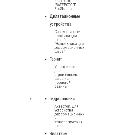
сайте ООО
"ВАТЕРСТОП"
RedStop.ru
Дилатационные
устройства
"Алюминиевые
профиля для
швов",
"Нащельники для
деформационных
швов"
Гернит
Уплотнитель
для
строительных
швов из
пористой
резины
Гидрошпонки
Аквастоп. Для
устройства
деформационных
и
технологических
швов
Вилатерм