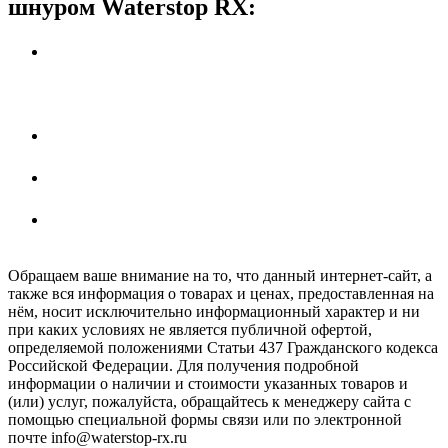
шнуром Waterstop RX:
УЗЛЫ PDF/DWG Герметизация технологических
швов бетонирования
(гидростатическое/
гидродинамическое давление, "стена-плита",
"плита-плита" и т.д.)
УЗЛЫ PDF/DWG: Герметизация швов секций
бетонного пола
/ фундаментной плиты
УЗЛЫ PDF/DWG: Герметизация вводов
инженерных коммуникаций и труб
УЗЕЛ DWG/PDF: Герметизация сопряжения Н-
образной колонны с опалубочными системами
Обращаем ваше внимание на то, что данный интернет-сайт, а
также вся информация о товарах и ценах, предоставленная на
нём, носит исключительно информационный характер и ни
при каких условиях не является публичной офертой,
определяемой положениями Статьи 437 Гражданского кодекса
Российской Федерации. Для получения подробной
информации о наличии и стоимости указанных товаров и
(или) услуг, пожалуйста, обращайтесь к менеджеру сайта с
помощью специальной формы связи или по электронной
почте info@waterstop-rx.ru