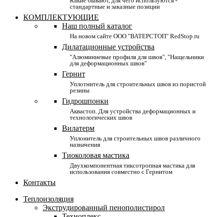
Какие бывают, для чего используются -
стандартные и заказные позиции
КОМПЛЕКТУЮЩИЕ
Наш полный каталог
На новом сайте ООО "ВАТЕРСТОП" RedStop.ru
Дилатационные устройства
"Алюминиевые профиля для швов", "Нащельники
для деформационных швов"
Гернит
Уплотнитель для строительных швов из пористой
резины
Гидрошпонки
Аквастоп. Для устройства деформационных и
технологических швов
Вилатерм
Уплонитель для строительных швов различного
назначения
Тиоколовая мастика
Двухкомпонентная тиксотропная мастика для
использования совместно с Гернитом
Контакты
Теплоизоляция
Экструдированный пенополистирол
Техноплекс