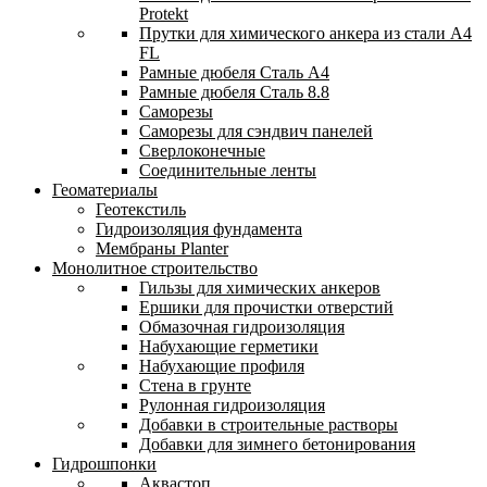
Protekt
Прутки для химического анкера из стали А4
FL
Рамные дюбеля Сталь A4
Рамные дюбеля Сталь 8.8
Саморезы
Саморезы для сэндвич панелей
Сверлоконечные
Соединительные ленты
Геоматериалы
Геотекстиль
Гидроизоляция фундамента
Мембраны Planter
Монолитное строительство
Гильзы для химических анкеров
Ершики для прочистки отверстий
Обмазочная гидроизоляция
Набухающие герметики
Набухающие профиля
Стена в грунте
Рулонная гидроизоляция
Добавки в строительные растворы
Добавки для зимнего бетонирования
Гидрошпонки
Аквастоп