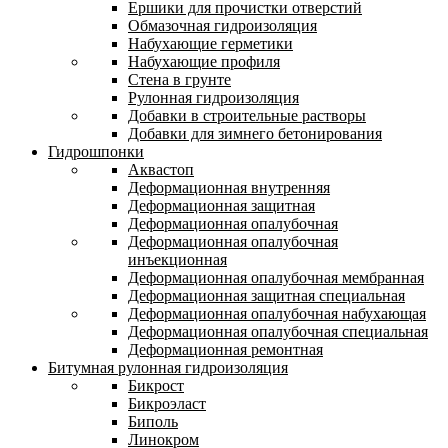
Ершики для прочистки отверстий
Обмазочная гидроизоляция
Набухающие герметики
Набухающие профиля
Стена в грунте
Рулонная гидроизоляция
Добавки в строительные растворы
Добавки для зимнего бетонирования
Гидрошпонки
Аквастоп
Деформационная внутренняя
Деформационная защитная
Деформационная опалубочная
Деформационная опалубочная
инъекционная
Деформационная опалубочная мембранная
Деформационная защитная специальная
Деформационная опалубочная набухающая
Деформационная опалубочная специальная
Деформационная ремонтная
Битумная рулонная гидроизоляция
Бикрост
Бикроэласт
Биполь
Линокром