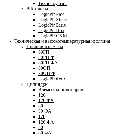
Техноакустик
PIR плиты
LogicPir Prof
LogicPir Slope
LogicPir Баня
LogicPir Пол
LogicPir СХМ
Техническая и высокотемпературная изоляция
Прошивные маты
80ГП
80ГП Ф
80ГП ФА
80ОП
80ОП Ф
LogicPir Ф/Ф
Цилиндры
Элементы цилиндров
120
120 ФА
80
80 ФА
120
120 ФА
80
80 ФА