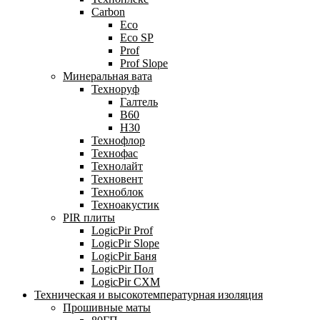
Carbon
Eco
Eco SP
Prof
Prof Slope
Минеральная вата
Техноруф
Галтель
В60
Н30
Технофлор
Технофас
Технолайт
Техновент
Техноблок
Техноакустик
PIR плиты
LogicPir Prof
LogicPir Slope
LogicPir Баня
LogicPir Пол
LogicPir СХМ
Техническая и высокотемпературная изоляция
Прошивные маты