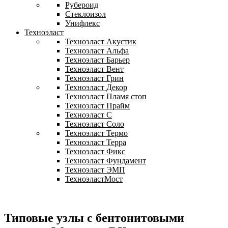
Рубероид
Стеклоизол
Унифлекс
Техноэласт
Техноэласт Акустик
Техноэласт Альфа
Техноэласт Барьер
Техноэласт Вент
Техноэласт Грин
Техноэласт Декор
Техноэласт Пламя стоп
Техноэласт Прайм
Техноэласт С
Техноэласт Соло
Техноэласт Термо
Техноэласт Терра
Техноэласт Фикс
Техноэласт Фундамент
Техноэласт ЭМП
ТехноэластМост
Типовые узлы с бентонитовыми