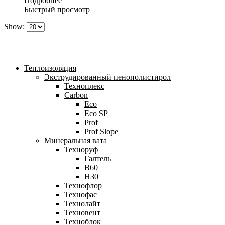
Подробнее
Быстрый просмотр
Show:
Теплоизоляция
Экструдированный пенополистирол
Техноплекс
Carbon
Eco
Eco SP
Prof
Prof Slope
Минеральная вата
Техноруф
Галтель
В60
Н30
Технофлор
Технофас
Технолайт
Техновент
Техноблок