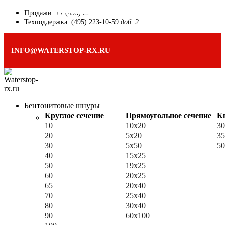
Продажи: +7 (495) 223-10-59
Техподдержка: (495) 223-10-59
доб. 2
INFO@WATERSTOP-RX.RU
Бентонитовые шнуры
Круглое сечение
Прямоугольное сечение
К
10
10x20
30
20
5x20
35
30
5x50
50
40
15x25
50
19x25
60
20x25
65
20x40
70
25x40
80
30x40
90
60x100