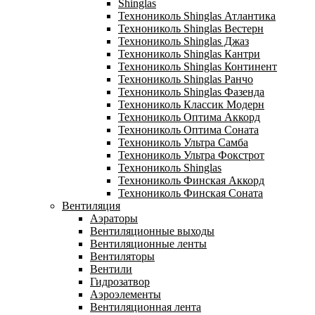
Shinglas
Технониколь Shinglas Атлантика
Технониколь Shinglas Вестерн
Технониколь Shinglas Джаз
Технониколь Shinglas Кантри
Технониколь Shinglas Континент
Технониколь Shinglas Ранчо
Технониколь Shinglas Фазенда
Технониколь Классик Модерн
Технониколь Оптима Аккорд
Технониколь Оптима Соната
Технониколь Ультра Самба
Технониколь Ультра Фокстрот
Технониколь Shinglas
Технониколь Финская Аккорд
Технониколь Финская Соната
Вентиляция
Аэраторы
Вентиляционные выходы
Вентиляционные ленты
Вентиляторы
Вентили
Гидрозатвор
Аэроэлементы
Вентиляционная лента