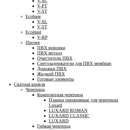
V-SL
V-PT
V-ST
Ecobase
V-SL
V-ST
Ecoplast
V-RP
Прочее
ПВХ воронки
ПВХ металл
Очистители ПВХ
Снегозадержатели для ПВХ мембран
Дорожки ПВХ
Жидкий ПВХ
Готовые элементы
Скатная кровля
Черепица
Композитная черепица
Планки прижимные для черепицы
Luxard
LUXARD ROMAN
LUXARD CLASSIC
LUXARD
Гибкая черепица