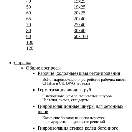
40
15x25
50
19x25
60
20x25
65
20x40
70
25x40
80
30x40
90
60x100
100
120
Справка
Общие воспросы
Рабочие (холодные) швы бетонирования
Всё о гидроизоляции и устройстве рабочих швов:
СНиПы и СП, DWG чертежи
Герметизация вводов труб
С использованием бентонитовых шнуров.
Чертежи, схемы, стандарты
Гидроизоляционные шнуры для бетонных
швов
Какие ещё бывают, как используются,
преимущества и недостатки решений
Гидроизоляция стыков колец бетонного