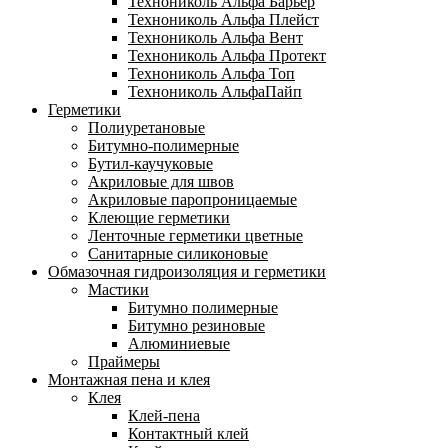
Технониколь Альфа Барьер
Технониколь Альфа Плейст
Технониколь Альфа Вент
Технониколь Альфа Протект
Технониколь Альфа Топ
Технониколь АльфаПайп
Герметики
Полиуретановые
Битумно-полимерные
Бутил-каучуковые
Акриловые для швов
Акриловые паропроницаемые
Клеющие герметики
Ленточные герметики цветные
Санитарные силиконовые
Обмазочная гидроизоляция и герметики
Мастики
Битумно полимерные
Битумно резиновые
Алюминиевые
Праймеры
Монтажная пена и клея
Клея
Клей-пена
Контактный клей