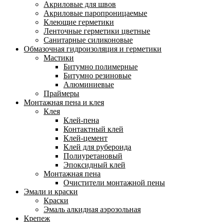
Акриловые для швов
Акриловые паропроницаемые
Клеющие герметики
Ленточные герметики цветные
Санитарные силиконовые
Обмазочная гидроизоляция и герметики
Мастики
Битумно полимерные
Битумно резиновые
Алюминиевые
Праймеры
Монтажная пена и клея
Клея
Клей-пена
Контактный клей
Клей-цемент
Клей для рубероида
Полиуретановый
Эпоксидный клей
Монтажная пена
Очистители монтажной пены
Эмали и краски
Краски
Эмаль алкидная аэрозольная
Крепеж