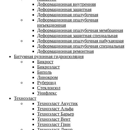
Деформационная внутренняя
Деформационная защитная
Деформационная опалубочная
Деформационная опалубочная
инъекционная
Деформационная опалубочная мембранная
Деформационная защитная специальная
Деформационная опалубочная набухающая
Деформационная опалубочная специальная
Деформационная ремонтная
Битумная рулонная гидроизоляция
Бикрост
Бикроэласт
Биполь
Линокром
Рубероид
Стеклоизол
Унифлекс
Техноэласт
Техноэласт Акустик
Техноэласт Альфа
Техноэласт Барьер
Техноэласт Вент
Техноэласт Грин
Техноэласт Декор