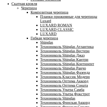
Скатная кровля
Черепица
Композитная черепица
Планки прижимные для черепицы
Luxard
LUXARD ROMAN
LUXARD CLASSIC
LUXARD
Гибкая черепица
Shinglas
Технониколь Shinglas Атлантика
Технониколь Shinglas Вестерн
Технониколь Shinglas Джаз
Технониколь Shinglas Кантри
Технониколь Shinglas Континент
Технониколь Shinglas Ранчо
Технониколь Shinglas Фазенда
Технониколь Классик Модерн
Технониколь Оптима Аккорд
Технониколь Оптима Соната
Технониколь Ультра Самба
Технониколь Ультра Фокстрот
Технониколь Shinglas
Технониколь Финская Аккорд
Технониколь Финская Соната