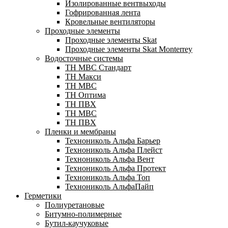
Изолированные вентвыходы
Гофрированная лента
Кровельные вентиляторы
Проходные элементы
Проходные элементы Skat
Проходные элементы Skat Monterrey
Водосточные системы
TH MBC Стандарт
TH Макси
TH МВС
TH Оптима
TH ПВХ
ТН МВС
ТН ПВХ
Пленки и мембраны
Технониколь Альфа Барьер
Технониколь Альфа Плейст
Технониколь Альфа Вент
Технониколь Альфа Протект
Технониколь Альфа Топ
Технониколь АльфаПайп
Герметики
Полиуретановые
Битумно-полимерные
Бутил-каучуковые