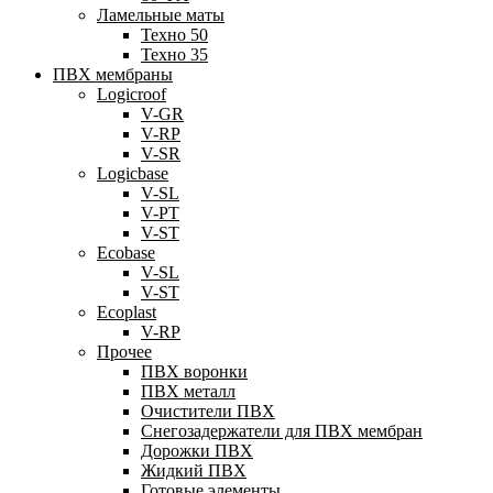
Ламельные маты
Техно 50
Техно 35
ПВХ мембраны
Logicroof
V-GR
V-RP
V-SR
Logicbase
V-SL
V-PT
V-ST
Ecobase
V-SL
V-ST
Ecoplast
V-RP
Прочее
ПВХ воронки
ПВХ металл
Очистители ПВХ
Снегозадержатели для ПВХ мембран
Дорожки ПВХ
Жидкий ПВХ
Готовые элементы