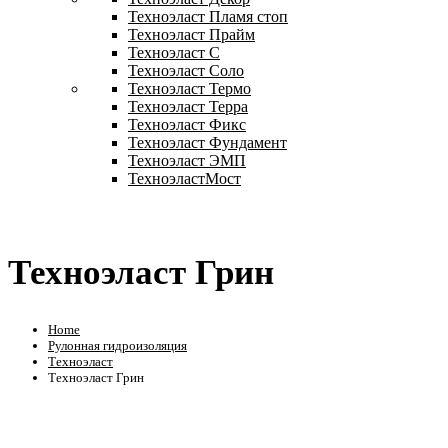
Техноэласт Пламя стоп
Техноэласт Прайм
Техноэласт С
Техноэласт Соло
Техноэласт Термо
Техноэласт Терра
Техноэласт Фикс
Техноэласт Фундамент
Техноэласт ЭМП
ТехноэластМост
Техноэласт Грин
Home
Рулонная гидроизоляция
Техноэласт
Техноэласт Грин