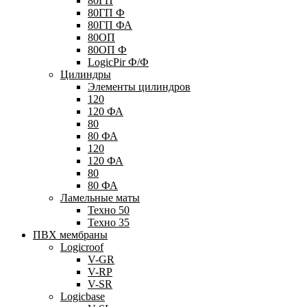
80ГП
80ГП Ф
80ГП ФА
80ОП
80ОП Ф
LogicPir Ф/Ф
Цилиндры
Элементы цилиндров
120
120 ФА
80
80 ФА
120
120 ФА
80
80 ФА
Ламельные маты
Техно 50
Техно 35
ПВХ мембраны
Logicroof
V-GR
V-RP
V-SR
Logicbase