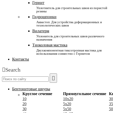
Гернит
Уплотнитель для строительных швов из пористой
резины
Гидрошпонки
Аквастоп. Для устройства деформационных и
технологических швов
Вилатерм
Уплонитель для строительных швов различного
назначения
Тиоколовая мастика
Двухкомпонентная тиксотропная мастика для
использования совместно с Гернитом
Контакты
Search
Бентонитовые шнуры
Круглое сечение
Прямоугольное сечение
К
10
10x20
30
20
5x20
35
30
5x50
50