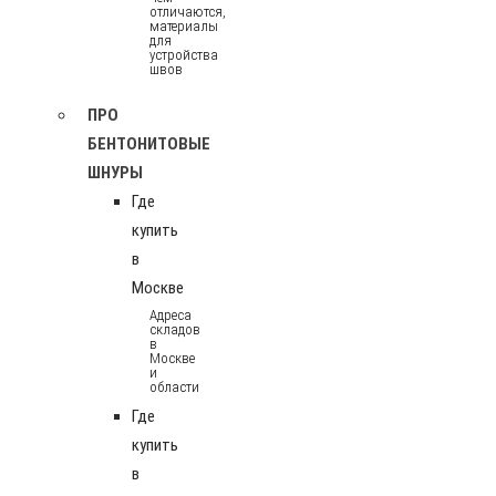
отличаются,
материалы
для
устройства
швов
ПРО
БЕНТОНИТОВЫЕ
ШНУРЫ
Где
купить
в
Москве
Адреса
складов
в
Москве
и
области
Где
купить
в