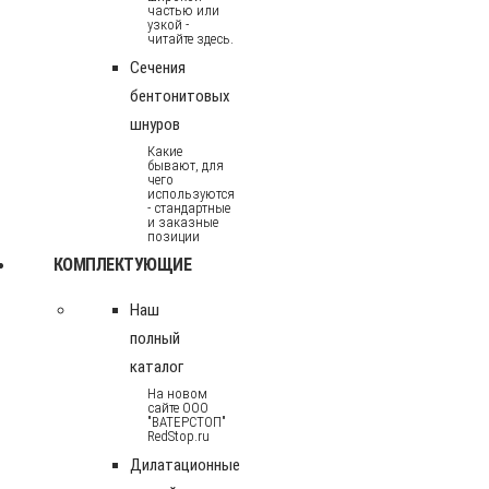
частью или
узкой -
читайте здесь.
Сечения
бентонитовых
шнуров
Какие
бывают, для
чего
используются
- стандартные
и заказные
позиции
КОМПЛЕКТУЮЩИЕ
Наш
полный
каталог
На новом
сайте ООО
"ВАТЕРСТОП"
RedStop.ru
Дилатационные