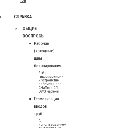
120
СПРАВКА
ОБЩИЕ
ВОСПРОСЫ
Рабочие
(холодные)
швы
бетонирования
Всё о
гидроизоляции
и устройстве
рабочих швов:
СНиПы и СП,
DWG чертежи
Герметизация
вводов
труб
С
использованием