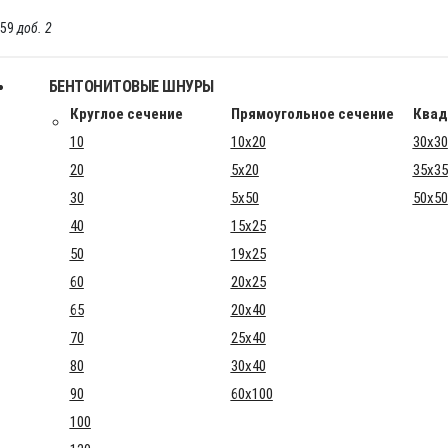
-59
доб. 2
БЕНТОНИТОВЫЕ ШНУРЫ
Круглое сечение
Прямоугольное сечение
Квад
10
10x20
30x30
20
5x20
35x35
30
5x50
50x50
40
15x25
50
19x25
60
20x25
65
20x40
70
25x40
80
30x40
90
60x100
100