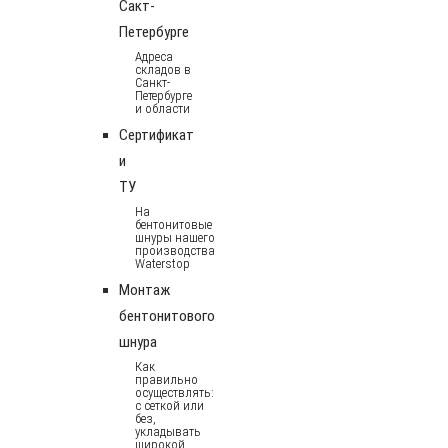
Сакт-
Петербурге
Адреса
складов в
Санкт-
Петербурге
и области
Сертификат
и
ТУ
На
бентонитовые
шнуры нашего
производства
Waterstop
Монтаж
бентонитового
шнура
Как
правильно
осуществлять:
с сеткой или
без,
укладывать
широкой