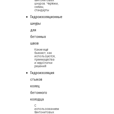
бентонитовых
шнуров. Чертежи,
схемы,
стандарты
Гидроизоляционные
шнуры
для
бетонных
швов
Какие ещё
бывают, как
используются,
преимущества
и недостатки
решений
Гидроизоляция
стыков
колец
бетонного
колодца
С
использованием
бентонитовых