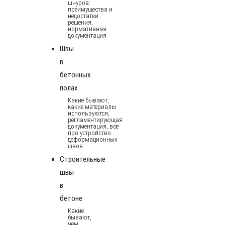
шнуров:
преимущества и
недостатки
решения,
нормативная
документация
Швы
в
бетонных
полах
Какие бывают,
какие материалы
используются,
регламентирующая
документация, всё
про устройство
деформационных
швов
Строительные
швы
в
бетоне
Какие
бывают,
чем