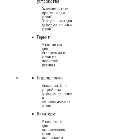
устройства
"Алюминиевые
профиля для
швов",
"Нащельники для
деформационных
швов"
Гернит
Уплотнитель
для
строительных
швов из
пористой
резины
Гидрошпонки
Аквастоп. Для
устройства
деформационных
и
технологических
швов
Вилатерм
Уплонитель
для
строительных
швов
различного