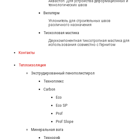
Аквастоп. Для устройства деформационных и
технологических швов
Вилатерм
Уплонитель для строительных швов
различного назначения
Тиоколовая мастика
Двухкомпонентная тиксотропная мастика для
использования совместно с Гернитом
Контакты
Теплоизоляция
Экструдированный пенополистирол
Техноплекс
Carbon
Eco
Eco SP
Prof
Prof Slope
Минеральная вата
Техноруф