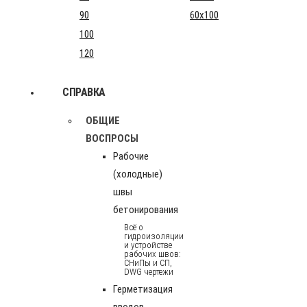
90
60x100
100
120
СПРАВКА
ОБЩИЕ
ВОСПРОСЫ
Рабочие
(холодные)
швы
бетонирования
Всё о
гидроизоляции
и устройстве
рабочих швов:
СНиПы и СП,
DWG чертежи
Герметизация
вводов