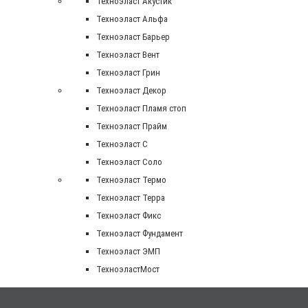
Техноэласт Акустик
Техноэласт Альфа
Техноэласт Барьер
Техноэласт Вент
Техноэласт Грин
Техноэласт Декор
Техноэласт Пламя стоп
Техноэласт Прайм
Техноэласт С
Техноэласт Соло
Техноэласт Термо
Техноэласт Терра
Техноэласт Фикс
Техноэласт Фундамент
Техноэласт ЭМП
ТехноэластМост