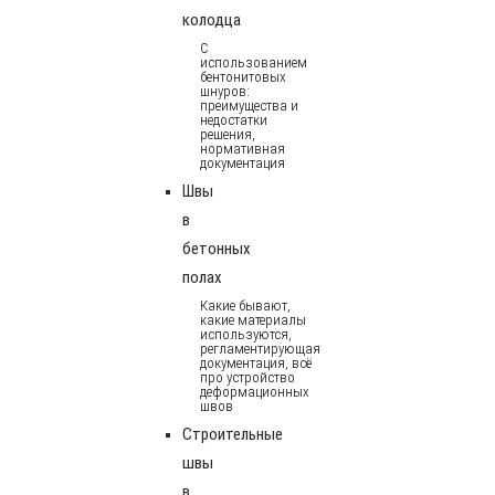
колодца
С
использованием
бентонитовых
шнуров:
преимущества и
недостатки
решения,
нормативная
документация
Швы
в
бетонных
полах
Какие бывают,
какие материалы
используются,
регламентирующая
документация, всё
про устройство
деформационных
швов
Строительные
швы
в