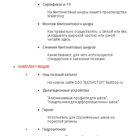
Сертификат и ТУ
На бентонитовые шнуры нашего производства
Waterstop
Монтаж бентонитового шнура
Как правильно осуществлять: с сеткой или без,
укладывать широкой частью или узкой -
читайте здесь.
Сечения бентонитовых шнуров
Какие бывают, для чего используются -
стандартные и заказные позиции
КОМПЛЕКТУЮЩИЕ
Наш полный каталог
На новом сайте ООО "ВАТЕРСТОП" RedStop.ru
Дилатационные устройства
"Алюминиевые профиля для швов",
"Нащельники для деформационных швов"
Гернит
Уплотнитель для строительных швов из
пористой резины
Гидрошпонки