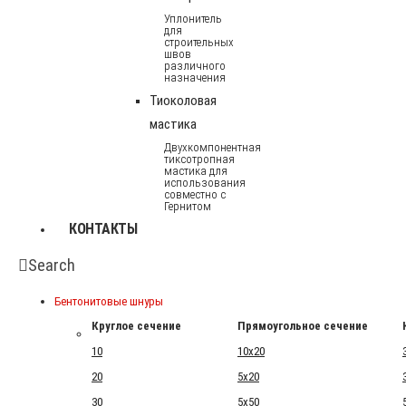
Уплонитель
для
строительных
швов
различного
назначения
Тиоколовая
мастика
Двухкомпонентная
тиксотропная
мастика для
использования
совместно с
Гернитом
КОНТАКТЫ
Search
Бентонитовые шнуры
Круглое сечение
Прямоугольное сечение
10
10x20
20
5x20
30
5x50