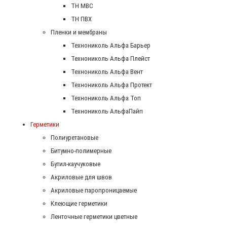
ТН МВС
ТН ПВХ
Пленки и мембраны
Технониколь Альфа Барьер
Технониколь Альфа Плейст
Технониколь Альфа Вент
Технониколь Альфа Протект
Технониколь Альфа Топ
Технониколь АльфаПайп
Герметики
Полиуретановые
Битумно-полимерные
Бутил-каучуковые
Акриловые для швов
Акриловые паропроницаемые
Клеющие герметики
Ленточные герметики цветные