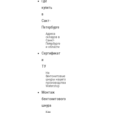
Где
купить
в
Сакт-
Петербурге
Адреса
складов в
Санкт-
Петербурге
и области
Сертификат
и
ТУ
На
бентонитовые
шнуры нашего
производства
Waterstop
Монтаж
бентонитового
шнура
Как