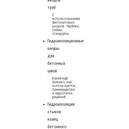
труб
С
использованием
бентонитовых
шнуров. Чертежи,
схемы,
стандарты
Гидроизоляционные
шнуры
для
бетонных
швов
Какие ещё
бывают, как
используются,
преимущества
и недостатки
решений
Гидроизоляция
стыков
колец
бетонного