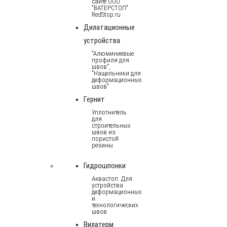
сайте ООО
"ВАТЕРСТОП"
RedStop.ru
Дилатационные
устройства
"Алюминиевые
профиля для
швов",
"Нащельники для
деформационных
швов"
Гернит
Уплотнитель
для
строительных
швов из
пористой
резины
Гидрошпонки
Аквастоп. Для
устройства
деформационных
и
технологических
швов
Вилатерм