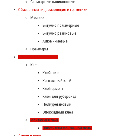
Санитарные силиконовые
Обмазочная гидроизоляция и герметики
Мастики
Битумно полимерные
Битумно резиновые
Алюминиевые
Праймеры
Монтажная пена и клея
Клея
Клей-пена
Контактный клей
Клей-цемент
Клей для рубероида
Полиуретановый
Эпоксидный клей
Монтажная пена
Очистители монтажной пены
Эмали и краски