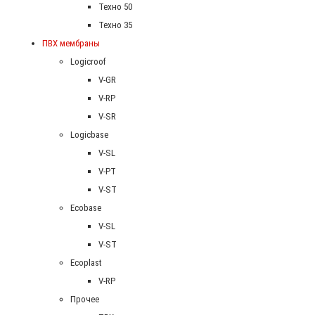
Техно 50
Техно 35
ПВХ мембраны
Logicroof
V-GR
V-RP
V-SR
Logicbase
V-SL
V-PT
V-ST
Ecobase
V-SL
V-ST
Ecoplast
V-RP
Прочее