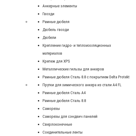
Анкерные элементы
Гвозди
Рамные дюбеля
Дюбель гвозди
Дюбели
Крепление гидро- и теплоизоляционных
материалов
Крепеж для XPS
Металлические гильзы для анкеров
Рамные дюбеля Сталь 8.8 с покрытием Delta Protekt
Прутки для химического анкера из стали А4 FL
Рамные дюбеля Сталь A4
Рамные дюбеля Сталь 8.8
Саморезы
Саморезы для сэндвич панелей
Сверлоконечные
Соединительные ленты