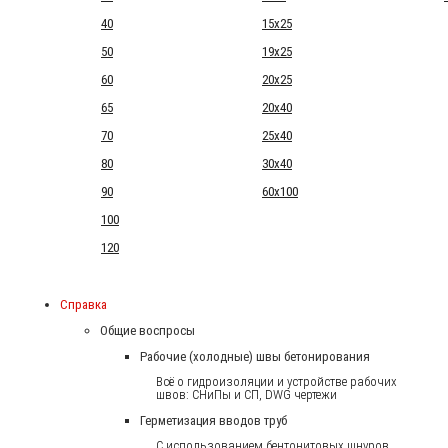
40
15x25
50
19x25
60
20x25
65
20x40
70
25x40
80
30x40
90
60x100
100
120
Справка
Общие воспросы
Рабочие (холодные) швы бетонирования
Всё о гидроизоляции и устройстве рабочих
швов: СНиПы и СП, DWG чертежи
Герметизация вводов труб
С использованием бентонитовых шнуров.