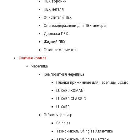
ПВХ воронки
ПВХ металл
Очистители ПВХ
Снегозадержатели для ПВХ мембран
Дорожки ПВХ
Жидкий ПВХ
Готовые элементы
Скатная кровля
Черепица
Композитная черепица
Планки прижимные для черепицы Luxard
LUXARD ROMAN
LUXARD CLASSIC
LUXARD
Гибкая черепица
Shinglas
Технониколь Shinglas Атлантика
Технониколь Shinglas Вестерн