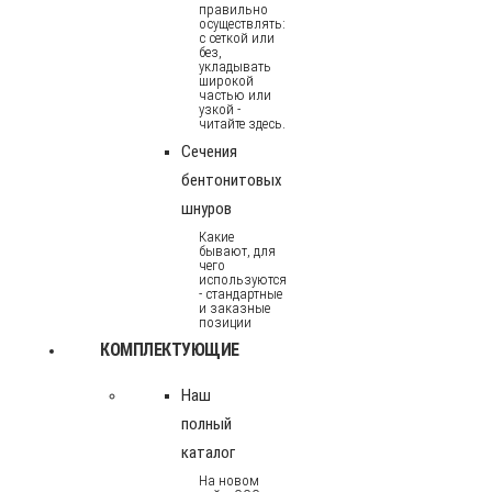
правильно
осуществлять:
с сеткой или
без,
укладывать
широкой
частью или
узкой -
читайте здесь.
Сечения
бентонитовых
шнуров
Какие
бывают, для
чего
используются
- стандартные
и заказные
позиции
КОМПЛЕКТУЮЩИЕ
Наш
полный
каталог
На новом