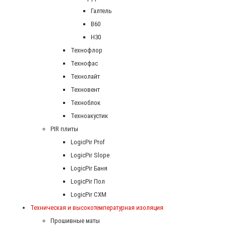
Галтель
В60
Н30
Технофлор
Технофас
Технолайт
Техновент
Техноблок
Техноакустик
PIR плиты
LogicPir Prof
LogicPir Slope
LogicPir Баня
LogicPir Пол
LogicPir СХМ
Техническая и высокотемпературная изоляция
Прошивные маты