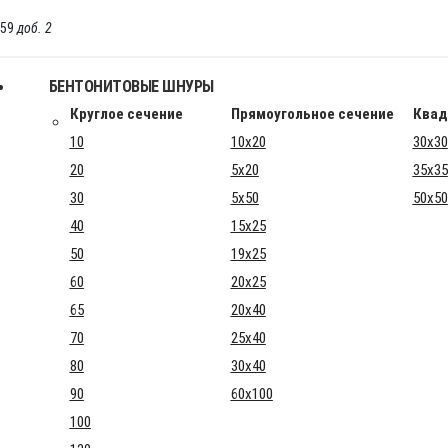
-59
доб. 2
БЕНТОНИТОВЫЕ ШНУРЫ
Круглое сечение
Прямоугольное сечение
Квад
10
10x20
30x30
20
5x20
35x35
30
5x50
50x50
40
15x25
50
19x25
60
20x25
65
20x40
70
25x40
80
30x40
90
60x100
100