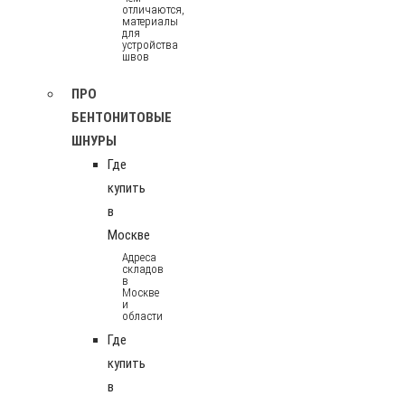
отличаются,
материалы
для
устройства
швов
ПРО
БЕНТОНИТОВЫЕ
ШНУРЫ
Где
купить
в
Москве
Адреса
складов
в
Москве
и
области
Где
купить
в