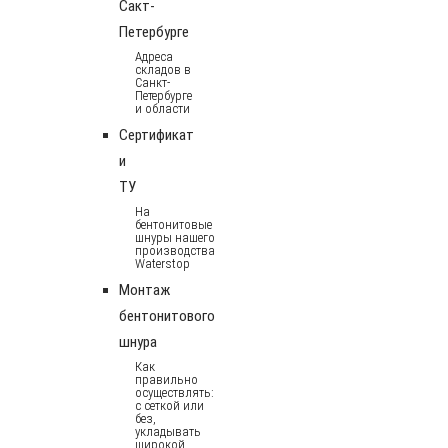
Сакт-
Петербурге
Адреса
складов в
Санкт-
Петербурге
и области
Сертификат
и
ТУ
На
бентонитовые
шнуры нашего
производства
Waterstop
Монтаж
бентонитового
шнура
Как
правильно
осуществлять:
с сеткой или
без,
укладывать
широкой