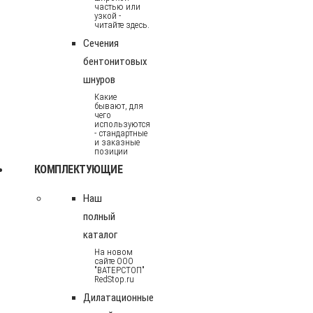
частью или
узкой -
читайте здесь.
Сечения
бентонитовых
шнуров
Какие
бывают, для
чего
используются
- стандартные
и заказные
позиции
КОМПЛЕКТУЮЩИЕ
Наш
полный
каталог
На новом
сайте ООО
"ВАТЕРСТОП"
RedStop.ru
Дилатационные