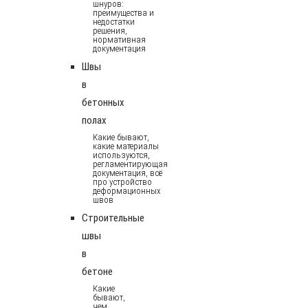
шнуров:
преимущества и
недостатки
решения,
нормативная
документация
Швы
в
бетонных
полах
Какие бывают,
какие материалы
используются,
регламентирующая
документация, всё
про устройство
деформационных
швов
Строительные
швы
в
бетоне
Какие
бывают,
чем