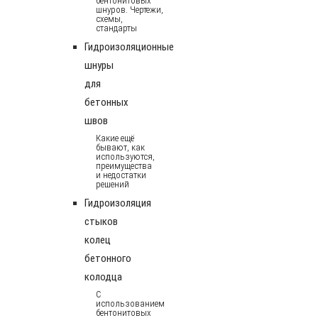
бентонитовых
шнуров. Чертежи,
схемы,
стандарты
Гидроизоляционные
шнуры
для
бетонных
швов
Какие ещё
бывают, как
используются,
преимущества
и недостатки
решений
Гидроизоляция
стыков
колец
бетонного
колодца
С
использованием
бентонитовых