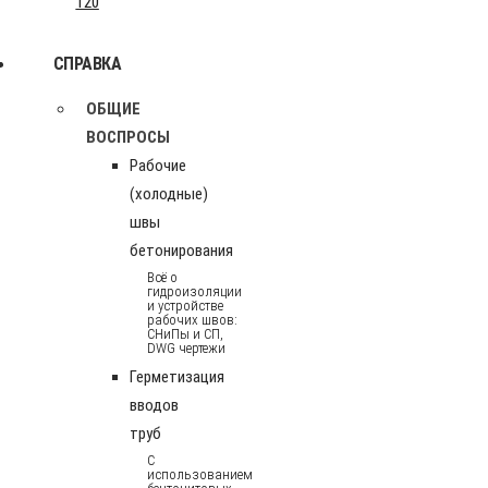
120
СПРАВКА
ОБЩИЕ
ВОСПРОСЫ
Рабочие
(холодные)
швы
бетонирования
Всё о
гидроизоляции
и устройстве
рабочих швов:
СНиПы и СП,
DWG чертежи
Герметизация
вводов
труб
С
использованием