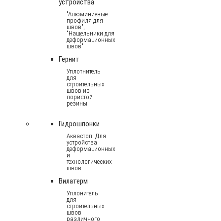
устройства
"Алюминиевые
профиля для
швов",
"Нащельники для
деформационных
швов"
Гернит
Уплотнитель
для
строительных
швов из
пористой
резины
Гидрошпонки
Аквастоп. Для
устройства
деформационных
и
технологических
швов
Вилатерм
Уплонитель
для
строительных
швов
различного