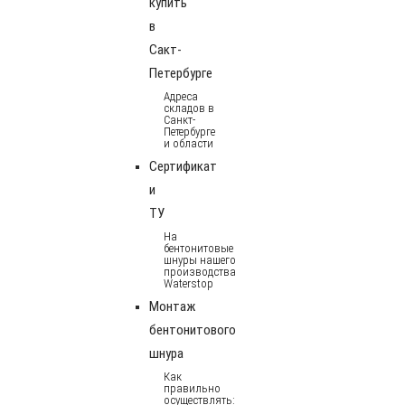
купить
в
Сакт-
Петербурге
Адреса
складов в
Санкт-
Петербурге
и области
Сертификат
и
ТУ
На
бентонитовые
шнуры нашего
производства
Waterstop
Монтаж
бентонитового
шнура
Как
правильно
осуществлять: