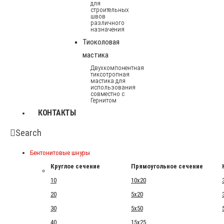
для
строительных
швов
различного
назначения
Тиоколовая
мастика
Двухкомпонентная
тиксотропная
мастика для
использования
совместно с
Гернитом
КОНТАКТЫ
Search
Бентонитовые шнуры
Круглое сечение
Прямоугольное сечение
10
10x20
20
5x20
30
5x50
40
15x25