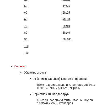
50
19x25
60
20x25
65
20x40
70
25x40
80
30x40
90
60x100
100
120
Справка
Общие воспросы
Рабочие (холодные) швы бетонирования
Всё о гидроизоляции и устройстве рабочих
швов: СНиПы и СП, DWG чертежи
Герметизация вводов труб
С использованием бентонитовых шнуров.
Чертежи, схемы, стандарты