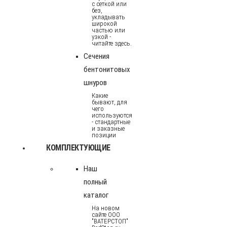
с сеткой или
без,
укладывать
широкой
частью или
узкой -
читайте здесь.
Сечения
бентонитовых
шнуров
Какие
бывают, для
чего
используются
- стандартные
и заказные
позиции
КОМПЛЕКТУЮЩИЕ
Наш
полный
каталог
На новом
сайте ООО
"ВАТЕРСТОП"