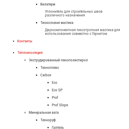
Вилатерм
Уплонитель для строительных швов
различного назначения
Тиоколовая мастика
Двухкомпонентная тиксотропная мастика для
использования совместно с Гернитом
Контакты
Теплоизоляция
Экструдированный пенополистирол
Техноплекс
Carbon
Eco
Eco SP
Prof
Prof Slope
Минеральная вата
Техноруф
Галтель