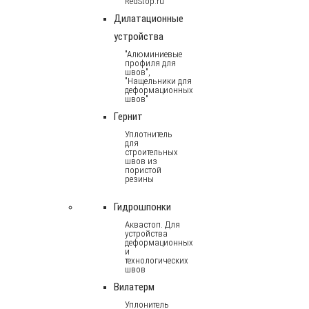
RedStop.ru
Дилатационные
устройства
"Алюминиевые
профиля для
швов",
"Нащельники для
деформационных
швов"
Гернит
Уплотнитель
для
строительных
швов из
пористой
резины
Гидрошпонки
Аквастоп. Для
устройства
деформационных
и
технологических
швов
Вилатерм
Уплонитель