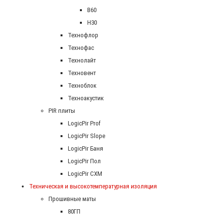
В60
Н30
Технофлор
Технофас
Технолайт
Техновент
Техноблок
Техноакустик
PIR плиты
LogicPir Prof
LogicPir Slope
LogicPir Баня
LogicPir Пол
LogicPir СХМ
Техническая и высокотемпературная изоляция
Прошивные маты
80ГП