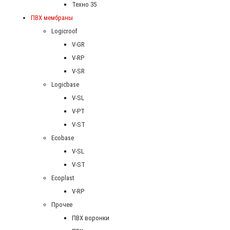
Техно 35
ПВХ мембраны
Logicroof
V-GR
V-RP
V-SR
Logicbase
V-SL
V-PT
V-ST
Ecobase
V-SL
V-ST
Ecoplast
V-RP
Прочее
ПВХ воронки