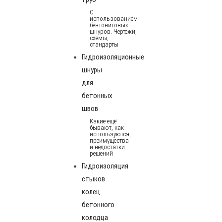
С
использованием
бентонитовых
шнуров. Чертежи,
схемы,
стандарты
Гидроизоляционные
шнуры
для
бетонных
швов
Какие ещё
бывают, как
используются,
преимущества
и недостатки
решений
Гидроизоляция
стыков
колец
бетонного
колодца