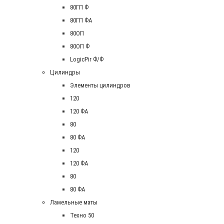
80ГП Ф
80ГП ФА
80ОП
80ОП Ф
LogicPir Ф/Ф
Цилиндры
Элементы цилиндров
120
120 ФА
80
80 ФА
120
120 ФА
80
80 ФА
Ламельные маты
Техно 50