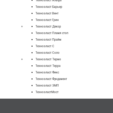
Техноэласт Альфа
Техноэласт Барьер
Техноэласт Вент
Техноэласт Грин
Техноэласт Декор
Техноэласт Пламя стоп
Техноэласт Прайм
Техноэласт С
Техноэласт Соло
Техноэласт Термо
Техноэласт Терра
Техноэласт Фикс
Техноэласт Фундамент
Техноэласт ЭМП
ТехноэластМост