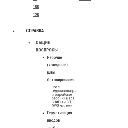
100
120
СПРАВКА
ОБЩИЕ
ВОСПРОСЫ
Рабочие
(холодные)
швы
бетонирования
Всё о
гидроизоляции
и устройстве
рабочих швов:
СНиПы и СП,
DWG чертежи
Герметизация
вводов
труб