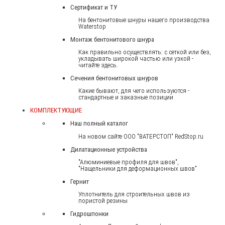
Сертификат и ТУ
На бентонитовые шнуры нашего производства
Waterstop
Монтаж бентонитового шнура
Как правильно осуществлять: с сеткой или без,
укладывать широкой частью или узкой -
читайте здесь.
Сечения бентонитовых шнуров
Какие бывают, для чего используются -
стандартные и заказные позиции
КОМПЛЕКТУЮЩИЕ
Наш полный каталог
На новом сайте ООО "ВАТЕРСТОП" RedStop.ru
Дилатационные устройства
"Алюминиевые профиля для швов",
"Нащельники для деформационных швов"
Гернит
Уплотнитель для строительных швов из
пористой резины
Гидрошпонки