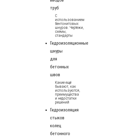
труб
С
использованием
бентонитовых
шнуров. Чертежи,
схемы,
стандарты
Гидроизоляционные
шнуры
для
бетонных
швов
Какие ещё
бывают, как
используются,
преимущества
и недостатки
решений
Гидроизоляция
стыков
колец
бетонного