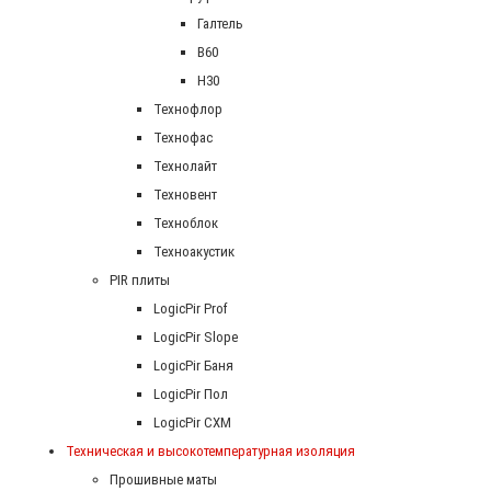
Галтель
В60
Н30
Технофлор
Технофас
Технолайт
Техновент
Техноблок
Техноакустик
PIR плиты
LogicPir Prof
LogicPir Slope
LogicPir Баня
LogicPir Пол
LogicPir СХМ
Техническая и высокотемпературная изоляция
Прошивные маты