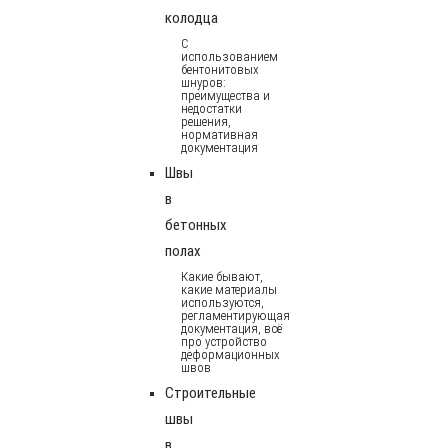
колодца
С
использованием
бентонитовых
шнуров:
преимущества и
недостатки
решения,
нормативная
документация
Швы
в
бетонных
полах
Какие бывают,
какие материалы
используются,
регламентирующая
документация, всё
про устройство
деформационных
швов
Строительные
швы
в