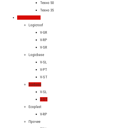
Техно 50
Техно 35
ПВХ мембраны
Logicroof
V-GR
V-RP
V-SR
Logicbase
V-SL
V-PT
V-ST
Ecobase
V-SL
V-ST
Ecoplast
V-RP
Прочее