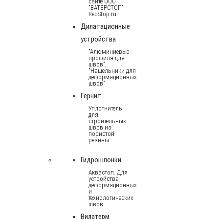
сайте ООО
"ВАТЕРСТОП"
RedStop.ru
Дилатационные
устройства
"Алюминиевые
профиля для
швов",
"Нащельники для
деформационных
швов"
Гернит
Уплотнитель
для
строительных
швов из
пористой
резины
Гидрошпонки
Аквастоп. Для
устройства
деформационных
и
технологических
швов
Вилатерм