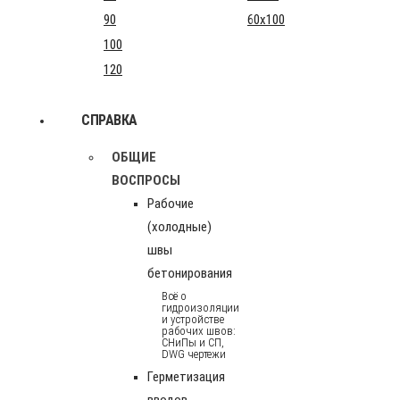
90
60x100
100
120
СПРАВКА
ОБЩИЕ
ВОСПРОСЫ
Рабочие
(холодные)
швы
бетонирования
Всё о
гидроизоляции
и устройстве
рабочих швов:
СНиПы и СП,
DWG чертежи
Герметизация
вводов