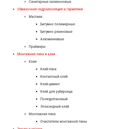
Санитарные силиконовые
Обмазочная гидроизоляция и герметики
Мастики
Битумно полимерные
Битумно резиновые
Алюминиевые
Праймеры
Монтажная пена и клея
Клея
Клей-пена
Контактный клей
Клей-цемент
Клей для рубероида
Полиуретановый
Эпоксидный клей
Монтажная пена
Очистители монтажной пены
Эмали и краски