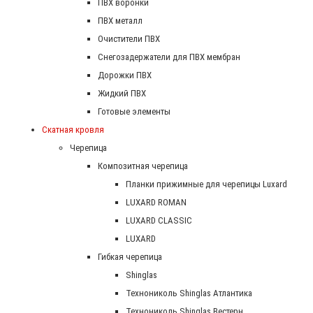
ПВХ воронки
ПВХ металл
Очистители ПВХ
Снегозадержатели для ПВХ мембран
Дорожки ПВХ
Жидкий ПВХ
Готовые элементы
Скатная кровля
Черепица
Композитная черепица
Планки прижимные для черепицы Luxard
LUXARD ROMAN
LUXARD CLASSIC
LUXARD
Гибкая черепица
Shinglas
Технониколь Shinglas Атлантика
Технониколь Shinglas Вестерн