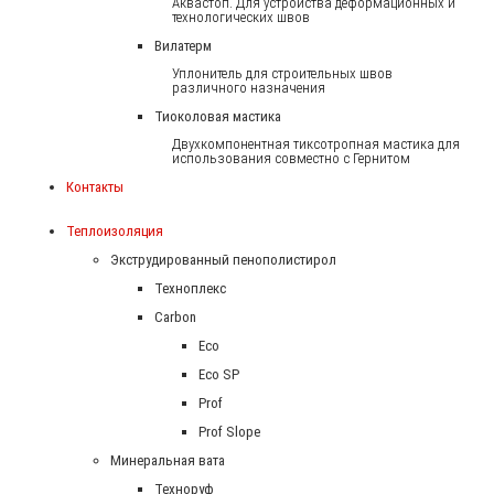
Аквастоп. Для устройства деформационных и
технологических швов
Вилатерм
Уплонитель для строительных швов
различного назначения
Тиоколовая мастика
Двухкомпонентная тиксотропная мастика для
использования совместно с Гернитом
Контакты
Теплоизоляция
Экструдированный пенополистирол
Техноплекс
Carbon
Eco
Eco SP
Prof
Prof Slope
Минеральная вата
Техноруф