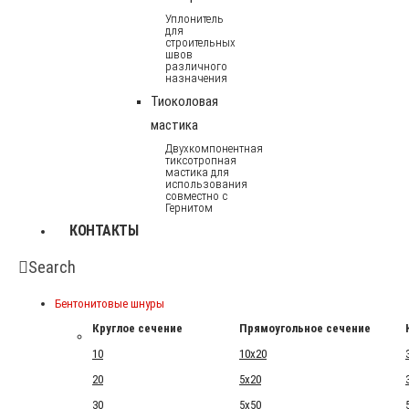
Уплонитель
для
строительных
швов
различного
назначения
Тиоколовая
мастика
Двухкомпонентная
тиксотропная
мастика для
использования
совместно с
Гернитом
КОНТАКТЫ
Search
Бентонитовые шнуры
Круглое сечение
Прямоугольное сечение
10
10x20
20
5x20
30
5x50