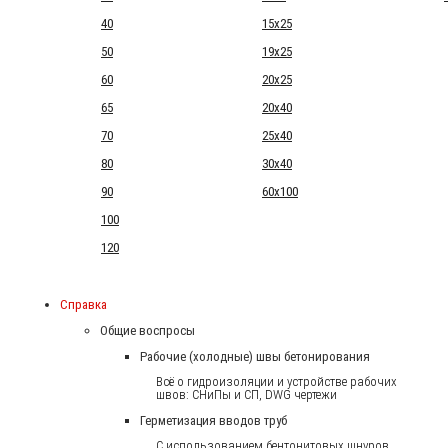
40
15x25
50
19x25
60
20x25
65
20x40
70
25x40
80
30x40
90
60x100
100
120
Справка
Общие воспросы
Рабочие (холодные) швы бетонирования
Всё о гидроизоляции и устройстве рабочих
швов: СНиПы и СП, DWG чертежи
Герметизация вводов труб
С использованием бентонитовых шнуров.