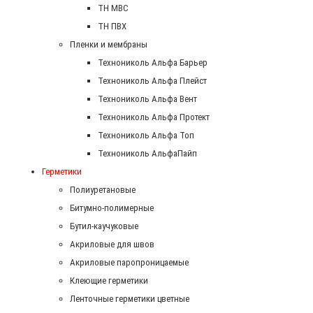
ТН МВС
ТН ПВХ
Пленки и мембраны
Технониколь Альфа Барьер
Технониколь Альфа Плейст
Технониколь Альфа Вент
Технониколь Альфа Протект
Технониколь Альфа Топ
Технониколь АльфаПайп
Герметики
Полиуретановые
Битумно-полимерные
Бутил-каучуковые
Акриловые для швов
Акриловые паропроницаемые
Клеющие герметики
Ленточные герметики цветные