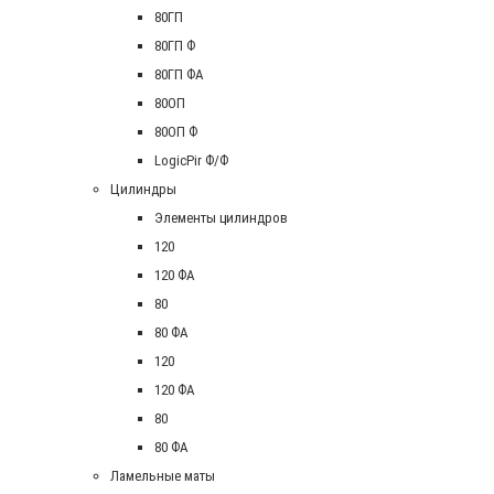
80ГП
80ГП Ф
80ГП ФА
80ОП
80ОП Ф
LogicPir Ф/Ф
Цилиндры
Элементы цилиндров
120
120 ФА
80
80 ФА
120
120 ФА
80
80 ФА
Ламельные маты