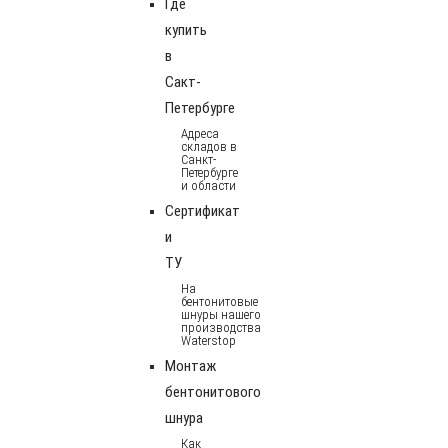
Где
купить
в
Сакт-
Петербурге
Адреса
складов в
Санкт-
Петербурге
и области
Сертификат
и
ТУ
На
бентонитовые
шнуры нашего
производства
Waterstop
Монтаж
бентонитового
шнура
Как