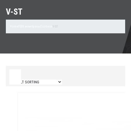
V-ST
Home
ПВХ мембраны
Ecobase
V-ST
Filter