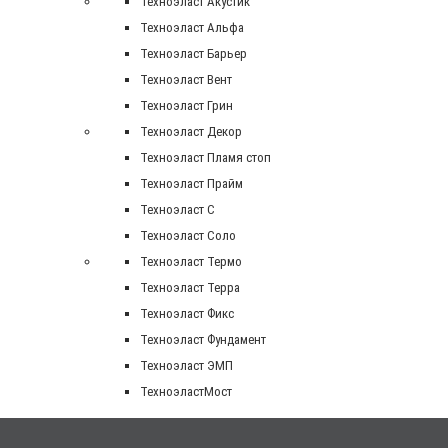
Техноэласт Акустик
Техноэласт Альфа
Техноэласт Барьер
Техноэласт Вент
Техноэласт Грин
Техноэласт Декор
Техноэласт Пламя стоп
Техноэласт Прайм
Техноэласт С
Техноэласт Соло
Техноэласт Термо
Техноэласт Терра
Техноэласт Фикс
Техноэласт Фундамент
Техноэласт ЭМП
ТехноэластМост