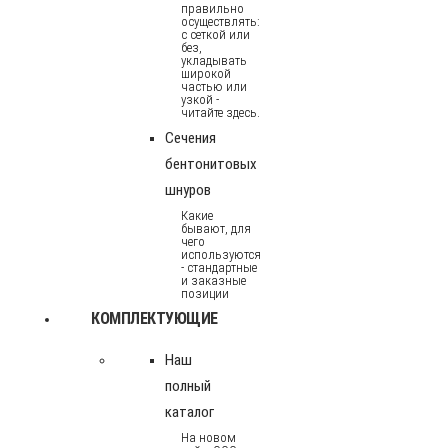
правильно
осуществлять:
с сеткой или
без,
укладывать
широкой
частью или
узкой -
читайте здесь.
Сечения
бентонитовых
шнуров
Какие
бывают, для
чего
используются
- стандартные
и заказные
позиции
КОМПЛЕКТУЮЩИЕ
Наш
полный
каталог
На новом