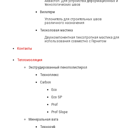
Аквастоп. Для устройства деформационных и
технологических швов
Вилатерм
Уплонитель для строительных швов
различного назначения
Тиоколовая мастика
Двухкомпонентная тиксотропная мастика для
использования совместно с Гернитом
Контакты
Теплоизоляция
Экструдированный пенополистирол
Техноплекс
Carbon
Eco
Eco SP
Prof
Prof Slope
Минеральная вата
Техноруф