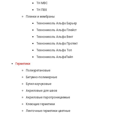
ТН МВС
ТН ПВХ
Пленки и мембраны
Технониколь Альфа Барьер
Технониколь Альфа Плейст
Технониколь Альфа Вент
Технониколь Альфа Протект
Технониколь Альфа Топ
Технониколь АльфаПайп
Герметики
Полиуретановые
Битумно-полимерные
Бутил-каучуковые
Акриловые для швов
Акриловые паропроницаемые
Клеющие герметики
Ленточные герметики цветные