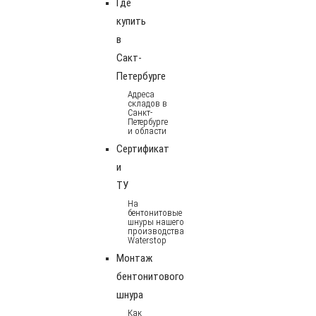
Где
купить
в
Сакт-
Петербурге
Адреса
складов в
Санкт-
Петербурге
и области
Сертификат
и
ТУ
На
бентонитовые
шнуры нашего
производства
Waterstop
Монтаж
бентонитового
шнура
Как