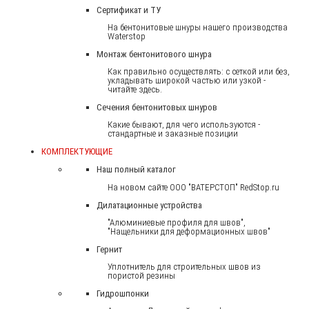
Сертификат и ТУ
На бентонитовые шнуры нашего производства
Waterstop
Монтаж бентонитового шнура
Как правильно осуществлять: с сеткой или без,
укладывать широкой частью или узкой -
читайте здесь.
Сечения бентонитовых шнуров
Какие бывают, для чего используются -
стандартные и заказные позиции
КОМПЛЕКТУЮЩИЕ
Наш полный каталог
На новом сайте ООО "ВАТЕРСТОП" RedStop.ru
Дилатационные устройства
"Алюминиевые профиля для швов",
"Нащельники для деформационных швов"
Гернит
Уплотнитель для строительных швов из
пористой резины
Гидрошпонки