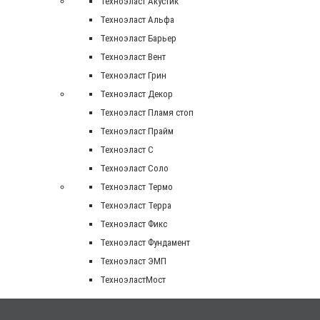
Техноэласт Акустик
Техноэласт Альфа
Техноэласт Барьер
Техноэласт Вент
Техноэласт Грин
Техноэласт Декор
Техноэласт Пламя стоп
Техноэласт Прайм
Техноэласт С
Техноэласт Соло
Техноэласт Термо
Техноэласт Терра
Техноэласт Фикс
Техноэласт Фундамент
Техноэласт ЭМП
ТехноэластМост