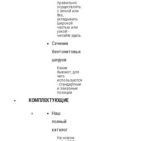
правильно
осуществлять:
с сеткой или
без,
укладывать
широкой
частью или
узкой -
читайте здесь.
Сечения
бентонитовых
шнуров
Какие
бывают, для
чего
используются
- стандартные
и заказные
позиции
КОМПЛЕКТУЮЩИЕ
Наш
полный
каталог
На новом