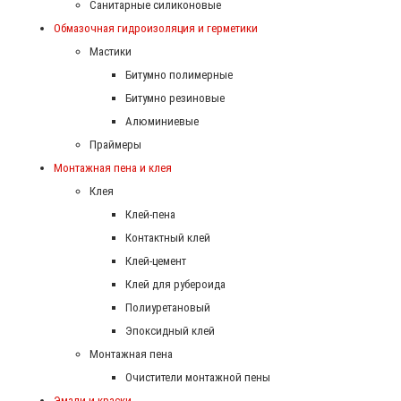
Санитарные силиконовые
Обмазочная гидроизоляция и герметики
Мастики
Битумно полимерные
Битумно резиновые
Алюминиевые
Праймеры
Монтажная пена и клея
Клея
Клей-пена
Контактный клей
Клей-цемент
Клей для рубероида
Полиуретановый
Эпоксидный клей
Монтажная пена
Очистители монтажной пены
Эмали и краски