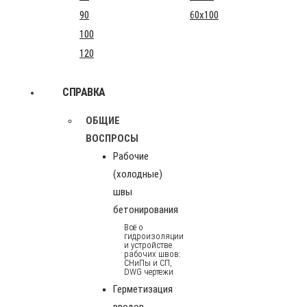
90
60x100
100
120
СПРАВКА
ОБЩИЕ
ВОСПРОСЫ
Рабочие
(холодные)
швы
бетонирования
Всё о
гидроизоляции
и устройстве
рабочих швов:
СНиПы и СП,
DWG чертежи
Герметизация
вводов