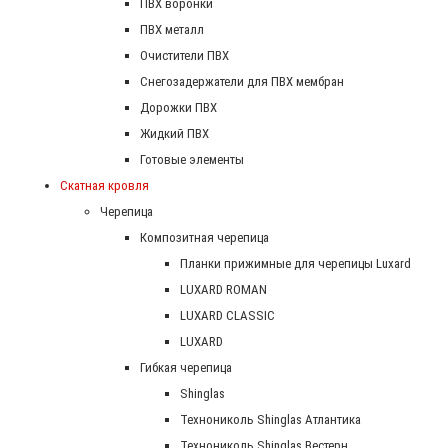
ПВХ воронки
ПВХ металл
Очистители ПВХ
Снегозадержатели для ПВХ мембран
Дорожки ПВХ
Жидкий ПВХ
Готовые элементы
Скатная кровля
Черепица
Композитная черепица
Планки прижимные для черепицы Luxard
LUXARD ROMAN
LUXARD CLASSIC
LUXARD
Гибкая черепица
Shinglas
Технониколь Shinglas Атлантика
Технониколь Shinglas Вестерн