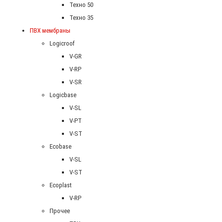
Техно 50
Техно 35
ПВХ мембраны
Logicroof
V-GR
V-RP
V-SR
Logicbase
V-SL
V-PT
V-ST
Ecobase
V-SL
V-ST
Ecoplast
V-RP
Прочее