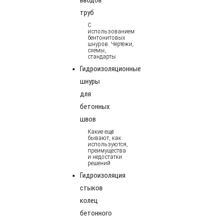
труб
С
использованием
бентонитовых
шнуров. Чертежи,
схемы,
стандарты
Гидроизоляционные
шнуры
для
бетонных
швов
Какие ещё
бывают, как
используются,
преимущества
и недостатки
решений
Гидроизоляция
стыков
колец
бетонного