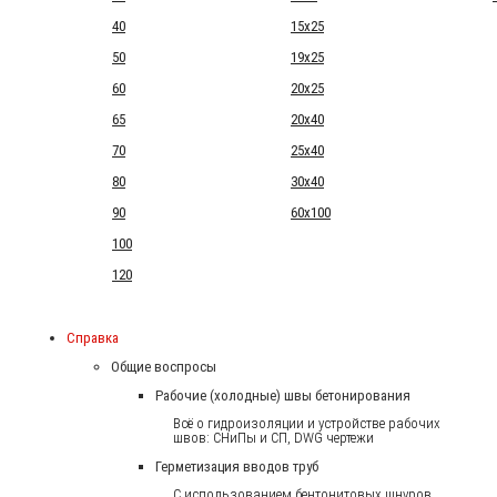
40
15x25
50
19x25
60
20x25
65
20x40
70
25x40
80
30x40
90
60x100
100
120
Справка
Общие воспросы
Рабочие (холодные) швы бетонирования
Всё о гидроизоляции и устройстве рабочих
швов: СНиПы и СП, DWG чертежи
Герметизация вводов труб
С использованием бентонитовых шнуров.