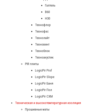
Галтель
В60
Н30
Технофлор
Технофас
Технолайт
Техновент
Техноблок
Техноакустик
PIR плиты
LogicPir Prof
LogicPir Slope
LogicPir Баня
LogicPir Пол
LogicPir СХМ
Техническая и высокотемпературная изоляция
Прошивные маты