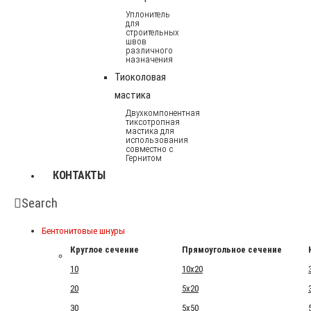
Уплонитель
для
строительных
швов
различного
назначения
Тиоколовая
мастика
Двухкомпонентная
тиксотропная
мастика для
использования
совместно с
Гернитом
КОНТАКТЫ
Search
Бентонитовые шнуры
Круглое сечение
Прямоугольное сечение
10
10x20
20
5x20
30
5x50