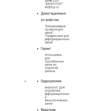
сайте ООО
"ВАТЕРСТОП"
RedStop.ru
Дилатационные
устройства
"Алюминиевые
профиля для
швов",
"Нащельники для
деформационных
швов"
Гернит
Уплотнитель
для
строительных
швов из
пористой
резины
Гидрошпонки
Аквастоп. Для
устройства
деформационных
и
технологических
швов
Вилатерм