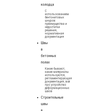
колодца
С
использованием
бентонитовых
шнуров:
преимущества и
недостатки
решения,
нормативная
документация
Швы
в
бетонных
полах
Какие бывают,
какие материалы
используются,
регламентирующая
документация, всё
про устройство
деформационных
швов
Строительные
швы
в