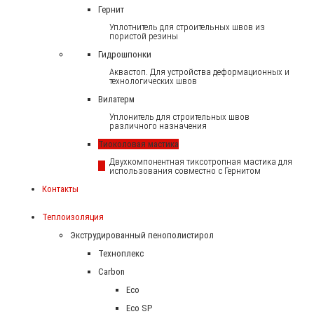
Гернит
Уплотнитель для строительных швов из
пористой резины
Гидрошпонки
Аквастоп. Для устройства деформационных и
технологических швов
Вилатерм
Уплонитель для строительных швов
различного назначения
Тиоколовая мастика
Двухкомпонентная тиксотропная мастика для
использования совместно с Гернитом
Контакты
Теплоизоляция
Экструдированный пенополистирол
Техноплекс
Carbon
Eco
Eco SP