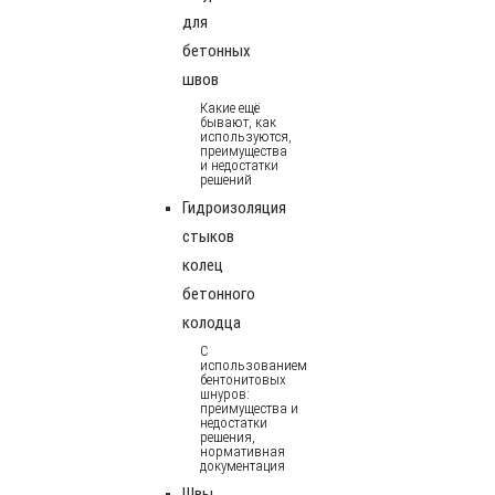
для
бетонных
швов
Какие ещё
бывают, как
используются,
преимущества
и недостатки
решений
Гидроизоляция
стыков
колец
бетонного
колодца
С
использованием
бентонитовых
шнуров:
преимущества и
недостатки
решения,
нормативная
документация
Швы