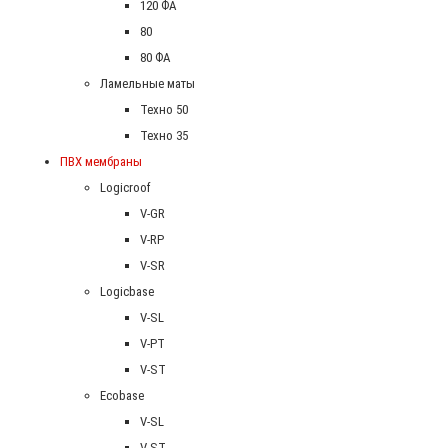
120 ФА
80
80 ФА
Ламельные маты
Техно 50
Техно 35
ПВХ мембраны
Logicroof
V-GR
V-RP
V-SR
Logicbase
V-SL
V-PT
V-ST
Ecobase
V-SL
V-ST