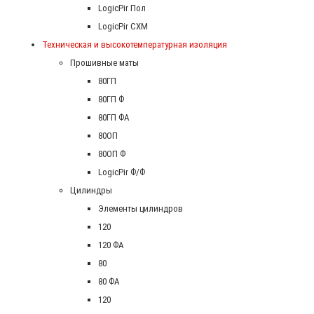
LogicPir Пол
LogicPir СХМ
Техническая и высокотемпературная изоляция
Прошивные маты
80ГП
80ГП Ф
80ГП ФА
80ОП
80ОП Ф
LogicPir Ф/Ф
Цилиндры
Элементы цилиндров
120
120 ФА
80
80 ФА
120