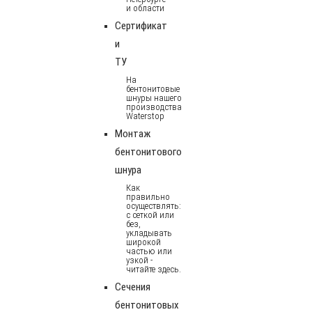
и области
Сертификат
и
ТУ
На
бентонитовые
шнуры нашего
производства
Waterstop
Монтаж
бентонитового
шнура
Как
правильно
осуществлять:
с сеткой или
без,
укладывать
широкой
частью или
узкой -
читайте здесь.
Сечения
бентонитовых