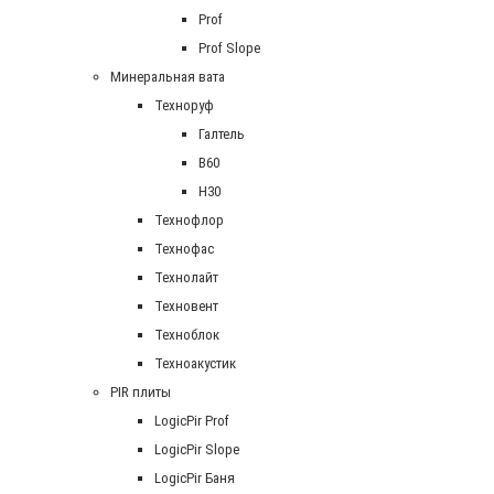
Prof
Prof Slope
Минеральная вата
Техноруф
Галтель
В60
Н30
Технофлор
Технофас
Технолайт
Техновент
Техноблок
Техноакустик
PIR плиты
LogicPir Prof
LogicPir Slope
LogicPir Баня