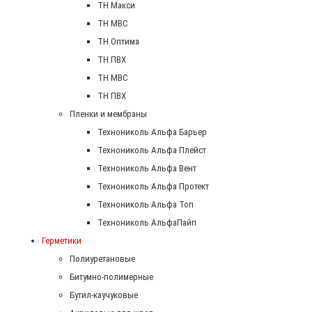
TH Макси
TH МВС
TH Оптима
TH ПВХ
ТН МВС
ТН ПВХ
Пленки и мембраны
Технониколь Альфа Барьер
Технониколь Альфа Плейст
Технониколь Альфа Вент
Технониколь Альфа Протект
Технониколь Альфа Топ
Технониколь АльфаПайп
Герметики
Полиуретановые
Битумно-полимерные
Бутил-каучуковые