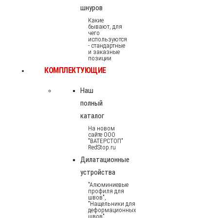
шнуров
Какие
бывают, для
чего
используются
- стандартные
и заказные
позиции
КОМПЛЕКТУЮЩИЕ
Наш
полный
каталог
На новом
сайте ООО
"ВАТЕРСТОП"
RedStop.ru
Дилатационные
устройства
"Алюминиевые
профиля для
швов",
"Нащельники для
деформационных
швов"