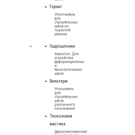
Гернит
Уплотнитель
для
строительных
швов из
пористой
резины
Гидрошпонки
Аквастоп. Для
устройства
деформационных
и
технологических
швов
Вилатерм
Уплонитель
для
строительных
швов
различного
назначения
Тиоколовая
мастика
Двухкомпонентная