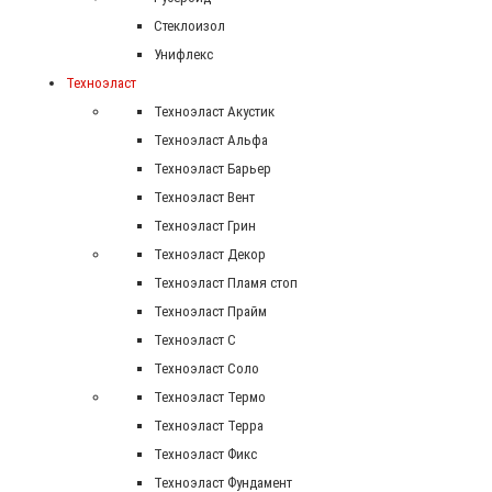
Стеклоизол
Унифлекс
Техноэласт
Техноэласт Акустик
Техноэласт Альфа
Техноэласт Барьер
Техноэласт Вент
Техноэласт Грин
Техноэласт Декор
Техноэласт Пламя стоп
Техноэласт Прайм
Техноэласт С
Техноэласт Соло
Техноэласт Термо
Техноэласт Терра
Техноэласт Фикс
Техноэласт Фундамент