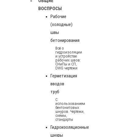
ОБЩИЕ
ВОСПРОСЫ
Рабочие
(холодные)
швы
бетонирования
Всё о
гидроизоляции
и устройстве
рабочих швов:
СНиПы и СП,
DWG чертежи
Герметизация
вводов
труб
С
использованием
бентонитовых
шнуров. Чертежи,
схемы,
стандарты
Гидроизоляционные
шнуры