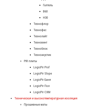
Галтель
В60
Н30
Технофлор
Технофас
Технолайт
Техновент
Техноблок
Техноакустик
PIR плиты
LogicPir Prof
LogicPir Slope
LogicPir Баня
LogicPir Пол
LogicPir СХМ
Техническая и высокотемпературная изоляция
Прошивные маты