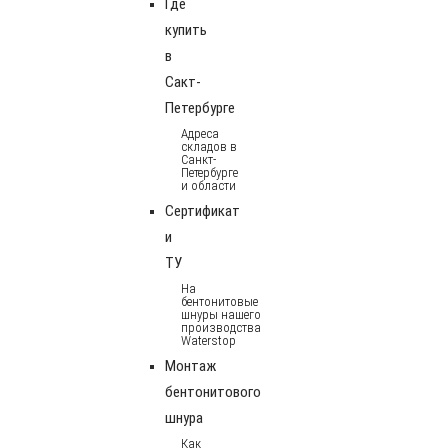
Где
купить
в
Сакт-
Петербурге
Адреса
складов в
Санкт-
Петербурге
и области
Сертификат
и
ТУ
На
бентонитовые
шнуры нашего
производства
Waterstop
Монтаж
бентонитового
шнура
Как