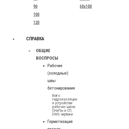
90
60x100
100
120
СПРАВКА
ОБЩИЕ
ВОСПРОСЫ
Рабочие
(холодные)
швы
бетонирования
Всё о
гидроизоляции
и устройстве
рабочих швов:
СНиПы и СП,
DWG чертежи
Герметизация
вводов