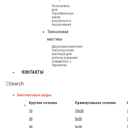
Уплонитель
для
строительных
швов
различного
назначения
Тиоколовая
мастика
Двухкомпонентная
тиксотропная
мастика для
использования
совместно с
Гернитом
КОНТАКТЫ
Search
Бентонитовые шнуры
Круглое сечение
Прямоугольное сечение
10
10x20
20
5x20
30
5x50