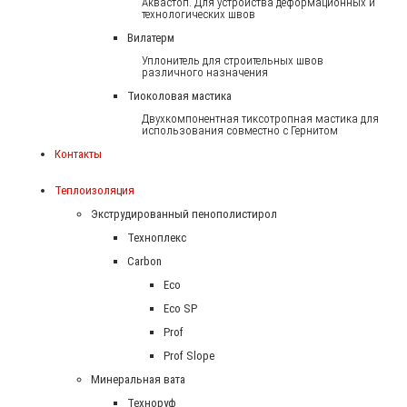
Аквастоп. Для устройства деформационных и
технологических швов
Вилатерм
Уплонитель для строительных швов
различного назначения
Тиоколовая мастика
Двухкомпонентная тиксотропная мастика для
использования совместно с Гернитом
Контакты
Теплоизоляция
Экструдированный пенополистирол
Техноплекс
Carbon
Eco
Eco SP
Prof
Prof Slope
Минеральная вата
Техноруф