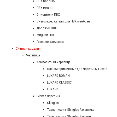
ПВХ воронки
ПВХ металл
Очистители ПВХ
Снегозадержатели для ПВХ мембран
Дорожки ПВХ
Жидкий ПВХ
Готовые элементы
Скатная кровля
Черепица
Композитная черепица
Планки прижимные для черепицы Luxard
LUXARD ROMAN
LUXARD CLASSIC
LUXARD
Гибкая черепица
Shinglas
Технониколь Shinglas Атлантика
Технониколь Shinglas Вестерн