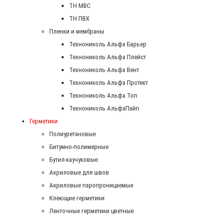
ТН МВС
ТН ПВХ
Пленки и мембраны
Технониколь Альфа Барьер
Технониколь Альфа Плейст
Технониколь Альфа Вент
Технониколь Альфа Протект
Технониколь Альфа Топ
Технониколь АльфаПайп
Герметики
Полиуретановые
Битумно-полимерные
Бутил-каучуковые
Акриловые для швов
Акриловые паропроницаемые
Клеющие герметики
Ленточные герметики цветные