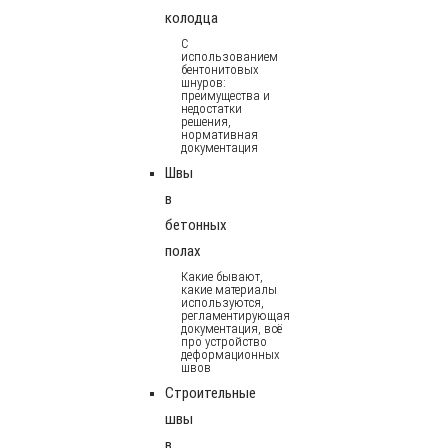
колодца
С
использованием
бентонитовых
шнуров:
преимущества и
недостатки
решения,
нормативная
документация
Швы
в
бетонных
полах
Какие бывают,
какие материалы
используются,
регламентирующая
документация, всё
про устройство
деформационных
швов
Строительные
швы
в