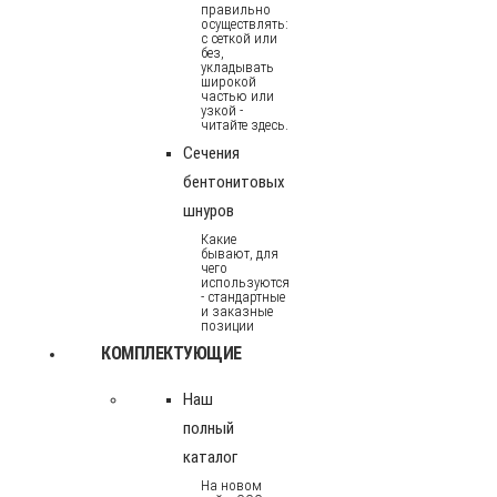
правильно
осуществлять:
с сеткой или
без,
укладывать
широкой
частью или
узкой -
читайте здесь.
Сечения
бентонитовых
шнуров
Какие
бывают, для
чего
используются
- стандартные
и заказные
позиции
КОМПЛЕКТУЮЩИЕ
Наш
полный
каталог
На новом