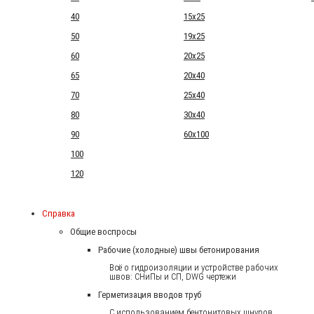
40
15x25
50
19x25
60
20x25
65
20x40
70
25x40
80
30x40
90
60x100
100
120
Справка
Общие воспросы
Рабочие (холодные) швы бетонирования
Всё о гидроизоляции и устройстве рабочих
швов: СНиПы и СП, DWG чертежи
Герметизация вводов труб
С использованием бентонитовых шнуров.