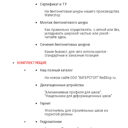
Сертификат и ТУ
На бентонитовые шнуры нашего производства
Waterstop
Монтаж бентонитового шнура
Как правильно осуществлять: с сеткой или без,
укладывать широкой частью или узкой -
читайте здесь.
Сечения бентонитовых шнуров
Какие бывают, для чего используются -
стандартные и заказные позиции
КОМПЛЕКТУЮЩИЕ
Наш полный каталог
На новом сайте ООО "ВАТЕРСТОП" RedStop.ru
Дилатационные устройства
"Алюминиевые профиля для швов",
"Нащельники для деформационных швов"
Гернит
Уплотнитель для строительных швов из
пористой резины
Гидрошпонки