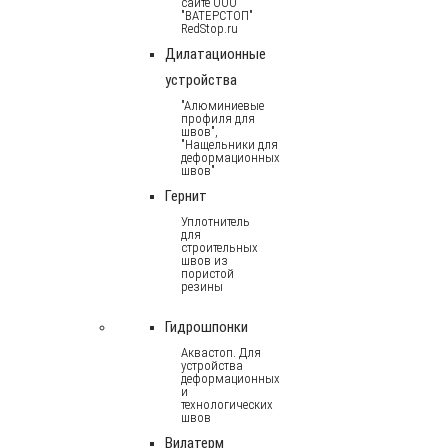
сайте ООО
"ВАТЕРСТОП"
RedStop.ru
Дилатационные
устройства
"Алюминиевые
профиля для
швов",
"Нащельники для
деформационных
швов"
Гернит
Уплотнитель
для
строительных
швов из
пористой
резины
Гидрошпонки
Аквастоп. Для
устройства
деформационных
и
технологических
швов
Вилатерм