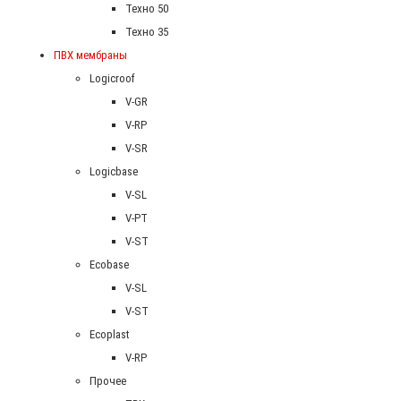
Техно 50
Техно 35
ПВХ мембраны
Logicroof
V-GR
V-RP
V-SR
Logicbase
V-SL
V-PT
V-ST
Ecobase
V-SL
V-ST
Ecoplast
V-RP
Прочее