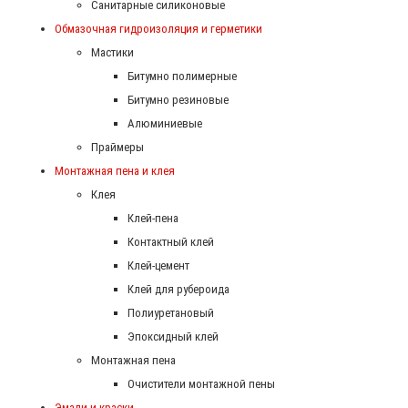
Санитарные силиконовые
Обмазочная гидроизоляция и герметики
Мастики
Битумно полимерные
Битумно резиновые
Алюминиевые
Праймеры
Монтажная пена и клея
Клея
Клей-пена
Контактный клей
Клей-цемент
Клей для рубероида
Полиуретановый
Эпоксидный клей
Монтажная пена
Очистители монтажной пены
Эмали и краски