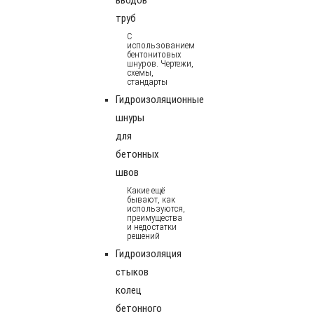
труб
С
использованием
бентонитовых
шнуров. Чертежи,
схемы,
стандарты
Гидроизоляционные
шнуры
для
бетонных
швов
Какие ещё
бывают, как
используются,
преимущества
и недостатки
решений
Гидроизоляция
стыков
колец
бетонного