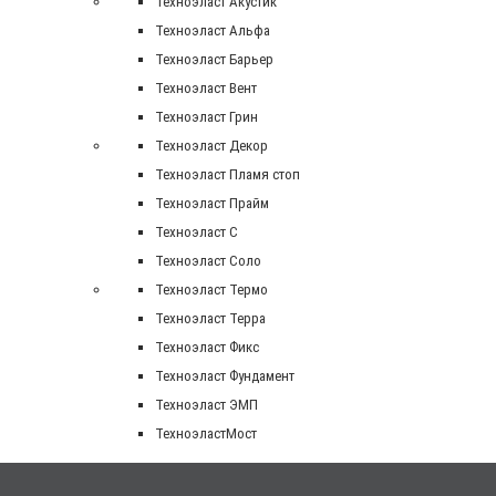
Техноэласт Акустик
Техноэласт Альфа
Техноэласт Барьер
Техноэласт Вент
Техноэласт Грин
Техноэласт Декор
Техноэласт Пламя стоп
Техноэласт Прайм
Техноэласт С
Техноэласт Соло
Техноэласт Термо
Техноэласт Терра
Техноэласт Фикс
Техноэласт Фундамент
Техноэласт ЭМП
ТехноэластМост