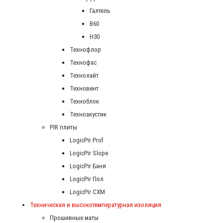
Галтель
В60
Н30
Технофлор
Технофас
Технолайт
Техновент
Техноблок
Техноакустик
PIR плиты
LogicPir Prof
LogicPir Slope
LogicPir Баня
LogicPir Пол
LogicPir СХМ
Техническая и высокотемпературная изоляция
Прошивные маты