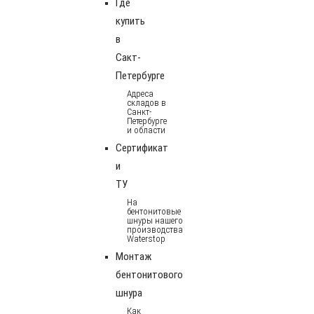
Где
купить
в
Сакт-
Петербурге
Адреса
складов в
Санкт-
Петербурге
и области
Сертификат
и
ТУ
На
бентонитовые
шнуры нашего
производства
Waterstop
Монтаж
бентонитового
шнура
Как