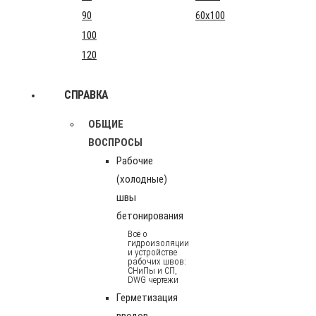
90
60x100
100
120
СПРАВКА
ОБЩИЕ
ВОСПРОСЫ
Рабочие
(холодные)
швы
бетонирования
Всё о
гидроизоляции
и устройстве
рабочих швов:
СНиПы и СП,
DWG чертежи
Герметизация
вводов