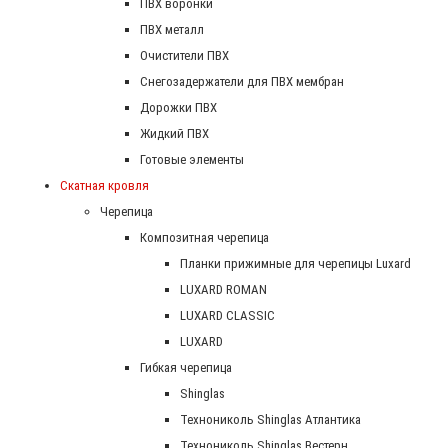
ПВХ воронки
ПВХ металл
Очистители ПВХ
Снегозадержатели для ПВХ мембран
Дорожки ПВХ
Жидкий ПВХ
Готовые элементы
Скатная кровля
Черепица
Композитная черепица
Планки прижимные для черепицы Luxard
LUXARD ROMAN
LUXARD CLASSIC
LUXARD
Гибкая черепица
Shinglas
Технониколь Shinglas Атлантика
Технониколь Shinglas Вестерн