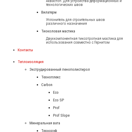
Аквастоп. Для устройства деформационных и
технологических швов
Вилатерм
Уплонитель для строительных швов
различного назначения
Тиоколовая мастика
Двухкомпонентная тиксотропная мастика для
использования совместно с Гернитом
Контакты
Теплоизоляция
Экструдированный пенополистирол
Техноплекс
Carbon
Eco
Eco SP
Prof
Prof Slope
Минеральная вата
Техноруф