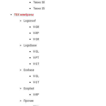
Техно 50
Техно 35
ПВХ мембраны
Logicroof
V-GR
V-RP
V-SR
Logicbase
V-SL
V-PT
V-ST
Ecobase
V-SL
V-ST
Ecoplast
V-RP
Прочее