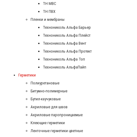
ТН МВС
ТН ПВХ
Пленки и мембраны
Технониколь Альфа Барьер
Технониколь Альфа Плейст
Технониколь Альфа Вент
Технониколь Альфа Протект
Технониколь Альфа Топ
Технониколь АльфаПайп
Герметики
Полиуретановые
Битумно-полимерные
Бутил-каучуковые
Акриловые для швов
Акриловые паропроницаемые
Клеющие герметики
Ленточные герметики цветные