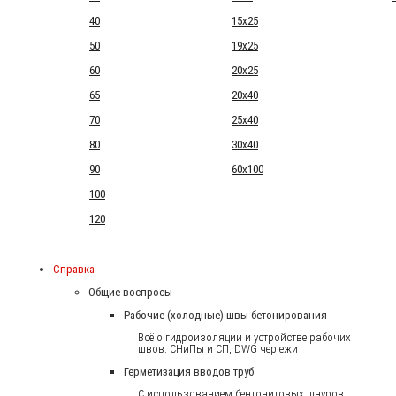
40
15x25
50
19x25
60
20x25
65
20x40
70
25x40
80
30x40
90
60x100
100
120
Справка
Общие воспросы
Рабочие (холодные) швы бетонирования
Всё о гидроизоляции и устройстве рабочих
швов: СНиПы и СП, DWG чертежи
Герметизация вводов труб
С использованием бентонитовых шнуров.