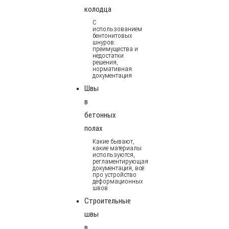
колодца
С
использованием
бентонитовых
шнуров:
преимущества и
недостатки
решения,
нормативная
документация
Швы
в
бетонных
полах
Какие бывают,
какие материалы
используются,
регламентирующая
документация, всё
про устройство
деформационных
швов
Строительные
швы
в