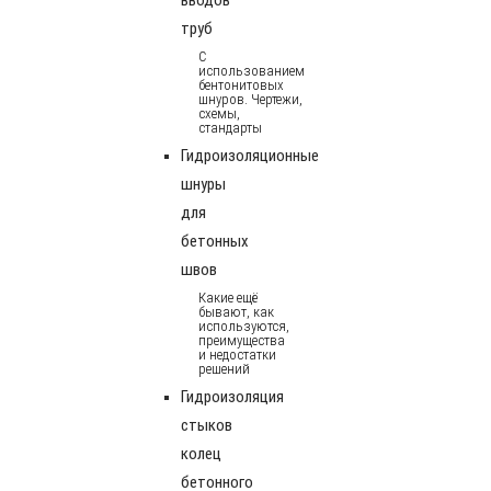
труб
С
использованием
бентонитовых
шнуров. Чертежи,
схемы,
стандарты
Гидроизоляционные
шнуры
для
бетонных
швов
Какие ещё
бывают, как
используются,
преимущества
и недостатки
решений
Гидроизоляция
стыков
колец
бетонного