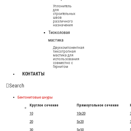
Уплонитель
для
строительных
швов
различного
назначения
Тиоколовая
мастика
Двухкомпонентная
тиксотропная
мастика для
использования
совместно с
Гернитом
КОНТАКТЫ
Search
Бентонитовые шнуры
Круглое сечение
Прямоугольное сечение
10
10x20
20
5x20
30
5x50