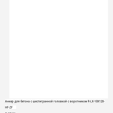
Анкер для бетона с шестигранной головкой с воротником R-LX-10X120-
HF-ZF