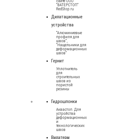
сайте ООО
"ВАТЕРСТОП"
RedStop.ru
Дилатационные
устройства
"Алюминиевые
профиля для
швов",
"Нащельники для
деформационных
швов"
Гернит
Уплотнитель
для
строительных
швов из
пористой
резины
Гидрошпонки
Аквастоп. Для
устройства
деформационных
и
технологических
швов
Вилатерм