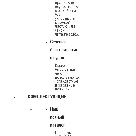
правильно
осуществлять:
с сеткой или
без,
укладывать
широкой
частью или
узкой -
читайте здесь.
Сечения
бентонитовых
шнуров
Какие
бывают, для
чего
используются
- стандартные
и заказные
позиции
КОМПЛЕКТУЮЩИЕ
Наш
полный
каталог
На новом