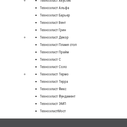
Техноэласт Акустик
Техноэласт Альфа
Техноэласт Барьер
Техноэласт Вент
Техноэласт Грин
Техноэласт Декор
Техноэласт Пламя стоп
Техноэласт Прайм
Техноэласт С
Техноэласт Соло
Техноэласт Термо
Техноэласт Терра
Техноэласт Фикс
Техноэласт Фундамент
Техноэласт ЭМП
ТехноэластМост