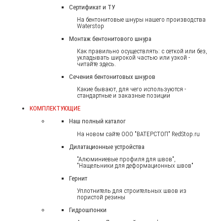
Сертификат и ТУ
На бентонитовые шнуры нашего производства
Waterstop
Монтаж бентонитового шнура
Как правильно осуществлять: с сеткой или без,
укладывать широкой частью или узкой -
читайте здесь.
Сечения бентонитовых шнуров
Какие бывают, для чего используются -
стандартные и заказные позиции
КОМПЛЕКТУЮЩИЕ
Наш полный каталог
На новом сайте ООО "ВАТЕРСТОП" RedStop.ru
Дилатационные устройства
"Алюминиевые профиля для швов",
"Нащельники для деформационных швов"
Гернит
Уплотнитель для строительных швов из
пористой резины
Гидрошпонки