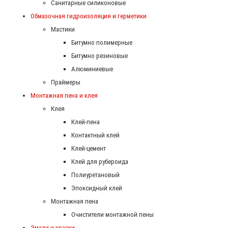
Санитарные силиконовые
Обмазочная гидроизоляция и герметики
Мастики
Битумно полимерные
Битумно резиновые
Алюминиевые
Праймеры
Монтажная пена и клея
Клея
Клей-пена
Контактный клей
Клей-цемент
Клей для рубероида
Полиуретановый
Эпоксидный клей
Монтажная пена
Очистители монтажной пены
Эмали и краски