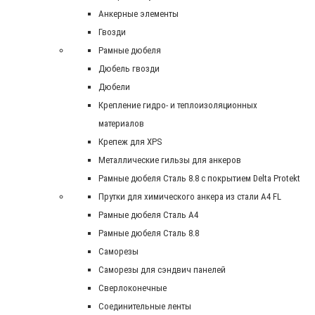
Анкерные элементы
Гвозди
Рамные дюбеля
Дюбель гвозди
Дюбели
Крепление гидро- и теплоизоляционных
материалов
Крепеж для XPS
Металлические гильзы для анкеров
Рамные дюбеля Сталь 8.8 с покрытием Delta Protekt
Прутки для химического анкера из стали А4 FL
Рамные дюбеля Сталь A4
Рамные дюбеля Сталь 8.8
Саморезы
Саморезы для сэндвич панелей
Сверлоконечные
Соединительные ленты