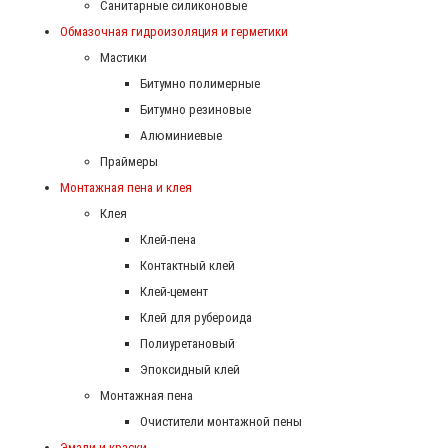
Санитарные силиконовые
Обмазочная гидроизоляция и герметики
Мастики
Битумно полимерные
Битумно резиновые
Алюминиевые
Праймеры
Монтажная пена и клея
Клея
Клей-пена
Контактный клей
Клей-цемент
Клей для рубероида
Полиуретановый
Эпоксидный клей
Монтажная пена
Очистители монтажной пены
Эмали и краски