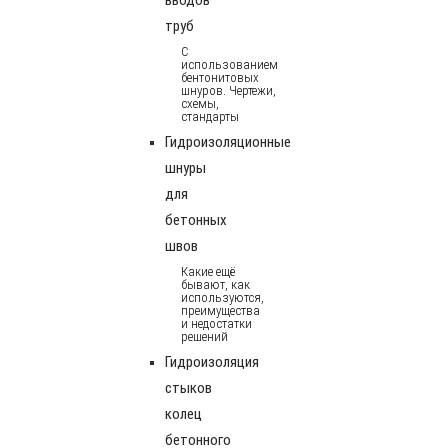
труб
С
использованием
бентонитовых
шнуров. Чертежи,
схемы,
стандарты
Гидроизоляционные
шнуры
для
бетонных
швов
Какие ещё
бывают, как
используются,
преимущества
и недостатки
решений
Гидроизоляция
стыков
колец
бетонного