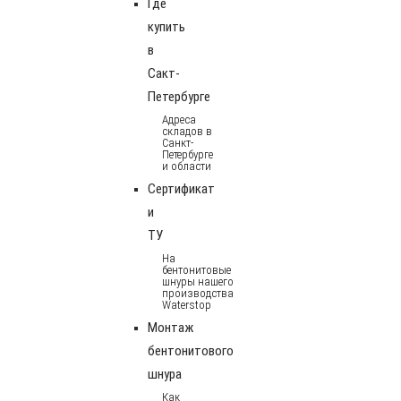
Где
купить
в
Сакт-
Петербурге
Адреса
складов в
Санкт-
Петербурге
и области
Сертификат
и
ТУ
На
бентонитовые
шнуры нашего
производства
Waterstop
Монтаж
бентонитового
шнура
Как