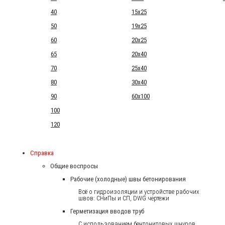
40
15x25
50
19x25
60
20x25
65
20x40
70
25x40
80
30x40
90
60x100
100
120
Справка
Общие воспросы
Рабочие (холодные) швы бетонирования
Всё о гидроизоляции и устройстве рабочих
швов: СНиПы и СП, DWG чертежи
Герметизация вводов труб
С использованием бентонитовых шнуров.