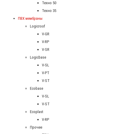
Техно 50
Техно 35
ПВХ мембраны
Logicroof
V-GR
V-RP
V-SR
Logicbase
V-SL
V-PT
V-ST
Ecobase
V-SL
V-ST
Ecoplast
V-RP
Прочее