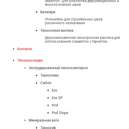
Аквастоп. Для устройства деформационных и
технологических швов
Вилатерм
Уплонитель для строительных швов
различного назначения
Тиоколовая мастика
Двухкомпонентная тиксотропная мастика для
использования совместно с Гернитом
Контакты
Теплоизоляция
Экструдированный пенополистирол
Техноплекс
Carbon
Eco
Eco SP
Prof
Prof Slope
Минеральная вата
Техноруф