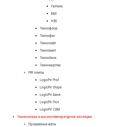
Галтель
В60
Н30
Технофлор
Технофас
Технолайт
Техновент
Техноблок
Техноакустик
PIR плиты
LogicPir Prof
LogicPir Slope
LogicPir Баня
LogicPir Пол
LogicPir СХМ
Техническая и высокотемпературная изоляция
Прошивные маты