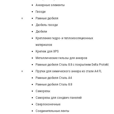
Анкерные элементы
Гвозди
Рамные дюбеля
Дюбель гвозди
Дюбели
Крепление гидро- и теплоизоляционных
материалов
Крепеж для XPS
Металлические гильзы для анкеров
Рамные дюбеля Сталь 8.8 с покрытием Delta Protekt
Прутки для химического анкера из стали А4 FL
Рамные дюбеля Сталь A4
Рамные дюбеля Сталь 8.8
Саморезы
Саморезы для сэндвич панелей
Сверлоконечные
Соединительные ленты