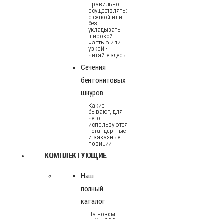
правильно
осуществлять:
с сеткой или
без,
укладывать
широкой
частью или
узкой -
читайте здесь.
Сечения
бентонитовых
шнуров
Какие
бывают, для
чего
используются
- стандартные
и заказные
позиции
КОМПЛЕКТУЮЩИЕ
Наш
полный
каталог
На новом