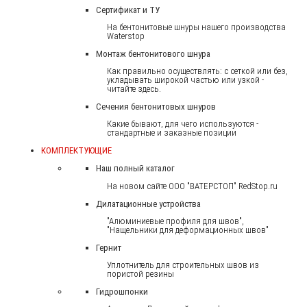
Сертификат и ТУ
На бентонитовые шнуры нашего производства
Waterstop
Монтаж бентонитового шнура
Как правильно осуществлять: с сеткой или без,
укладывать широкой частью или узкой -
читайте здесь.
Сечения бентонитовых шнуров
Какие бывают, для чего используются -
стандартные и заказные позиции
КОМПЛЕКТУЮЩИЕ
Наш полный каталог
На новом сайте ООО "ВАТЕРСТОП" RedStop.ru
Дилатационные устройства
"Алюминиевые профиля для швов",
"Нащельники для деформационных швов"
Гернит
Уплотнитель для строительных швов из
пористой резины
Гидрошпонки