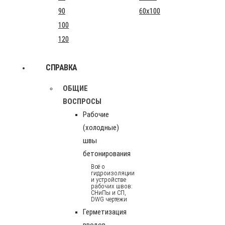
90
60x100
100
120
СПРАВКА
ОБЩИЕ
ВОСПРОСЫ
Рабочие
(холодные)
швы
бетонирования
Всё о
гидроизоляции
и устройстве
рабочих швов:
СНиПы и СП,
DWG чертежи
Герметизация
вводов