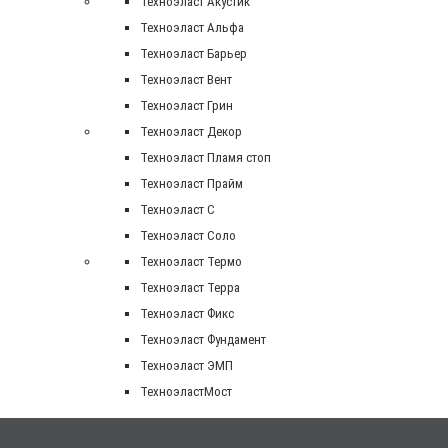
Техноэласт Акустик
Техноэласт Альфа
Техноэласт Барьер
Техноэласт Вент
Техноэласт Грин
Техноэласт Декор
Техноэласт Пламя стоп
Техноэласт Прайм
Техноэласт С
Техноэласт Соло
Техноэласт Термо
Техноэласт Терра
Техноэласт Фикс
Техноэласт Фундамент
Техноэласт ЭМП
ТехноэластМост