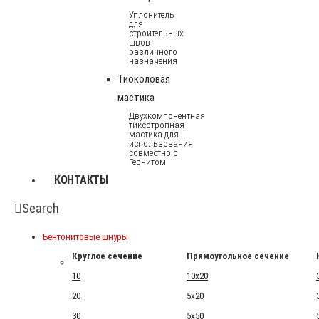
Уплонитель
для
строительных
швов
различного
назначения
Тиоколовая
мастика
Двухкомпонентная
тиксотропная
мастика для
использования
совместно с
Гернитом
КОНТАКТЫ
Search
Бентонитовые шнуры
Круглое сечение
Прямоугольное сечение
10
10x20
20
5x20
30
5x50