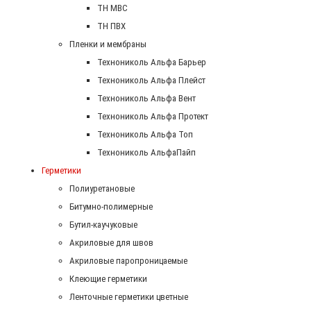
ТН МВС
ТН ПВХ
Пленки и мембраны
Технониколь Альфа Барьер
Технониколь Альфа Плейст
Технониколь Альфа Вент
Технониколь Альфа Протект
Технониколь Альфа Топ
Технониколь АльфаПайп
Герметики
Полиуретановые
Битумно-полимерные
Бутил-каучуковые
Акриловые для швов
Акриловые паропроницаемые
Клеющие герметики
Ленточные герметики цветные