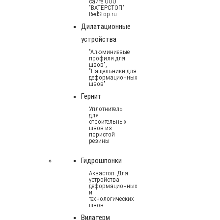
сайте ООО
"ВАТЕРСТОП"
RedStop.ru
Дилатационные
устройства
"Алюминиевые
профиля для
швов",
"Нащельники для
деформационных
швов"
Гернит
Уплотнитель
для
строительных
швов из
пористой
резины
Гидрошпонки
Аквастоп. Для
устройства
деформационных
и
технологических
швов
Вилатерм