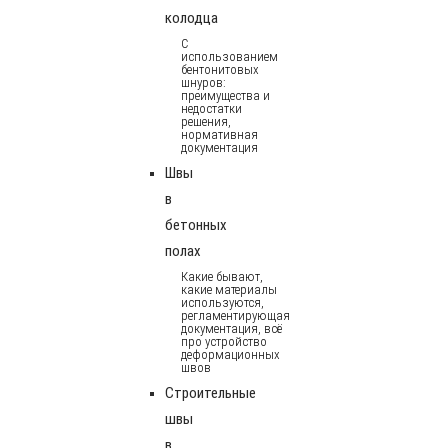
колодца
С
использованием
бентонитовых
шнуров:
преимущества и
недостатки
решения,
нормативная
документация
Швы
в
бетонных
полах
Какие бывают,
какие материалы
используются,
регламентирующая
документация, всё
про устройство
деформационных
швов
Строительные
швы
в