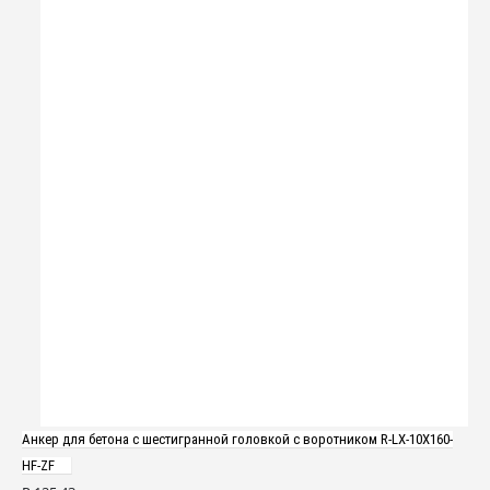
Анкер для бетона с шестигранной головкой с воротником R-LX-10X160-
HF-ZF