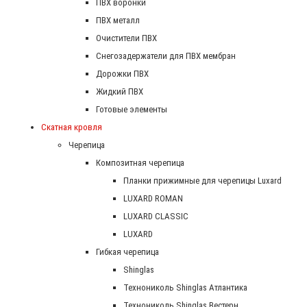
ПВХ воронки
ПВХ металл
Очистители ПВХ
Снегозадержатели для ПВХ мембран
Дорожки ПВХ
Жидкий ПВХ
Готовые элементы
Скатная кровля
Черепица
Композитная черепица
Планки прижимные для черепицы Luxard
LUXARD ROMAN
LUXARD CLASSIC
LUXARD
Гибкая черепица
Shinglas
Технониколь Shinglas Атлантика
Технониколь Shinglas Вестерн