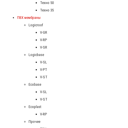
Техно 50
Техно 35
ПВХ мембраны
Logicroof
V-GR
V-RP
V-SR
Logicbase
V-SL
V-PT
V-ST
Ecobase
V-SL
V-ST
Ecoplast
V-RP
Прочее