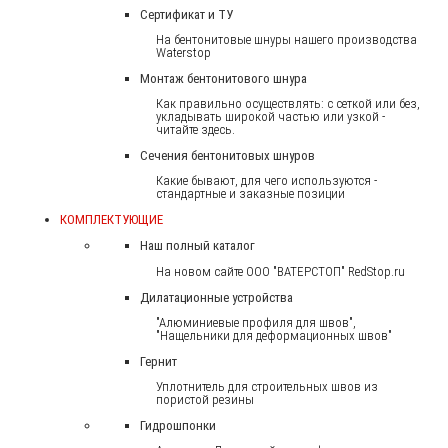
Сертификат и ТУ
На бентонитовые шнуры нашего производства
Waterstop
Монтаж бентонитового шнура
Как правильно осуществлять: с сеткой или без,
укладывать широкой частью или узкой -
читайте здесь.
Сечения бентонитовых шнуров
Какие бывают, для чего используются -
стандартные и заказные позиции
КОМПЛЕКТУЮЩИЕ
Наш полный каталог
На новом сайте ООО "ВАТЕРСТОП" RedStop.ru
Дилатационные устройства
"Алюминиевые профиля для швов",
"Нащельники для деформационных швов"
Гернит
Уплотнитель для строительных швов из
пористой резины
Гидрошпонки