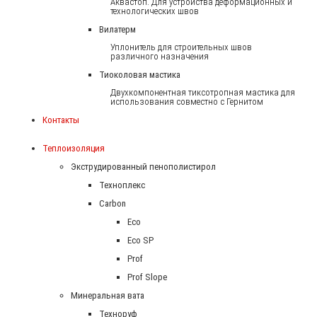
Аквастоп. Для устройства деформационных и
технологических швов
Вилатерм
Уплонитель для строительных швов
различного назначения
Тиоколовая мастика
Двухкомпонентная тиксотропная мастика для
использования совместно с Гернитом
Контакты
Теплоизоляция
Экструдированный пенополистирол
Техноплекс
Carbon
Eco
Eco SP
Prof
Prof Slope
Минеральная вата
Техноруф