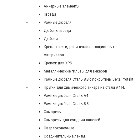
Анкерные элементы
Гвозди
Рамные дюбеля
Дюбель гвозди
Дюбели
Крепление гидро- и теплоизоляционных
материалов
Крепеж для XPS
Металлические гильзы для анкеров
Рамные дюбеля Сталь 8.8 с покрытием Delta Protekt
Прутки для химического анкера из стали А4 FL
Рамные дюбеля Сталь A4
Рамные дюбеля Сталь 8.8
Саморезы
Саморезы для сэндвич панелей
Сверлоконечные
Соединительные ленты