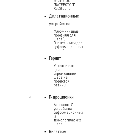
сайте ООО
"ВАТЕРСТОП"
RedStop.ru
Дилатационные
устройства
"Алюминиевые
профиля для
швов",
"Нащельники для
деформационных
швов"
Гернит
Уплотнитель
для
строительных
швов из
пористой
резины
Гидрошпонки
Аквастоп. Для
устройства
деформационных
и
технологических
швов
Вилатерм