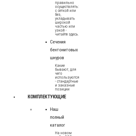
правильно
осуществлять:
с сеткой или
без,
укладывать
широкой
частью или
узкой -
читайте здесь.
Сечения
бентонитовых
шнуров
Какие
бывают, для
чего
используются
- стандартные
и заказные
позиции
КОМПЛЕКТУЮЩИЕ
Наш
полный
каталог
На новом