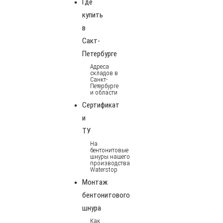
Где
купить
в
Сакт-
Петербурге
Адреса
складов в
Санкт-
Петербурге
и области
Сертификат
и
ТУ
На
бентонитовые
шнуры нашего
производства
Waterstop
Монтаж
бентонитового
шнура
Как