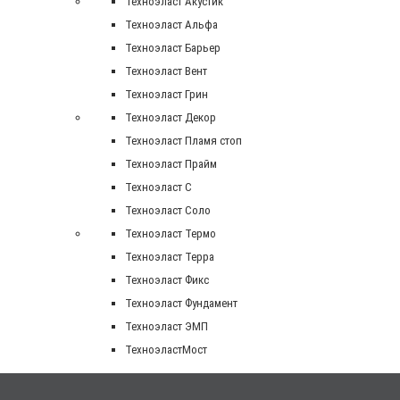
Техноэласт Акустик
Техноэласт Альфа
Техноэласт Барьер
Техноэласт Вент
Техноэласт Грин
Техноэласт Декор
Техноэласт Пламя стоп
Техноэласт Прайм
Техноэласт С
Техноэласт Соло
Техноэласт Термо
Техноэласт Терра
Техноэласт Фикс
Техноэласт Фундамент
Техноэласт ЭМП
ТехноэластМост