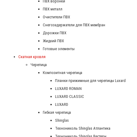
ПВХ воронки
ПВХ металл
Очистители ПВХ
Снегозадержатели для ПВХ мембран
Дорожки ПВХ
Жидкий ПВХ
Готовые элементы
Скатная кровля
Черепица
Композитная черепица
Планки прижимные для черепицы Luxard
LUXARD ROMAN
LUXARD CLASSIC
LUXARD
Гибкая черепица
Shinglas
Технониколь Shinglas Атлантика
Технониколь Shinglas Вестерн