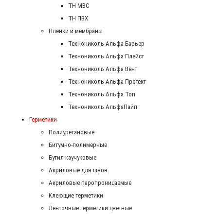
ТН МВС
ТН ПВХ
Пленки и мембраны
Технониколь Альфа Барьер
Технониколь Альфа Плейст
Технониколь Альфа Вент
Технониколь Альфа Протект
Технониколь Альфа Топ
Технониколь АльфаПайп
Герметики
Полиуретановые
Битумно-полимерные
Бутил-каучуковые
Акриловые для швов
Акриловые паропроницаемые
Клеющие герметики
Ленточные герметики цветные