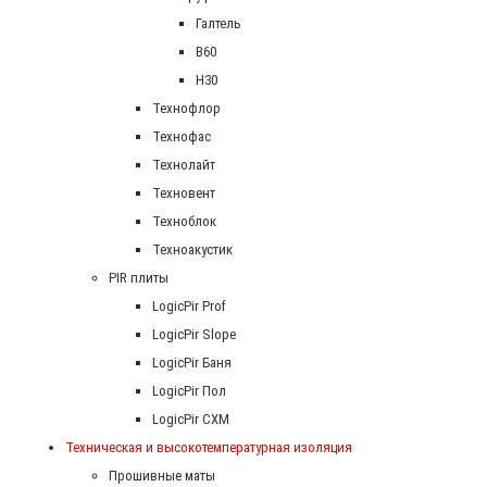
Галтель
В60
Н30
Технофлор
Технофас
Технолайт
Техновент
Техноблок
Техноакустик
PIR плиты
LogicPir Prof
LogicPir Slope
LogicPir Баня
LogicPir Пол
LogicPir СХМ
Техническая и высокотемпературная изоляция
Прошивные маты