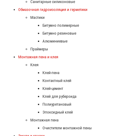
Санитарные силиконовые
Обмазочная гидроизоляция и герметики
Мастики
Битумно полимерные
Битумно резиновые
Алюминиевые
Праймеры
Монтажная пена и клея
Клея
Клей-пена
Контактный клей
Клей-цемент
Клей для рубероида
Полиуретановый
Эпоксидный клей
Монтажная пена
Очистители монтажной пены
Эмали и краски