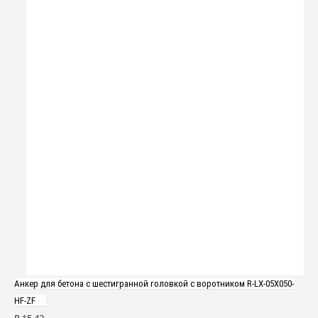
Анкер для бетона с шестигранной головкой с воротником R-LX-05X050-
HF-ZF