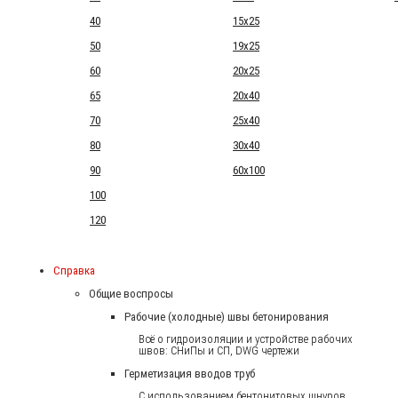
40
15x25
50
19x25
60
20x25
65
20x40
70
25x40
80
30x40
90
60x100
100
120
Справка
Общие воспросы
Рабочие (холодные) швы бетонирования
Всё о гидроизоляции и устройстве рабочих
швов: СНиПы и СП, DWG чертежи
Герметизация вводов труб
С использованием бентонитовых шнуров.