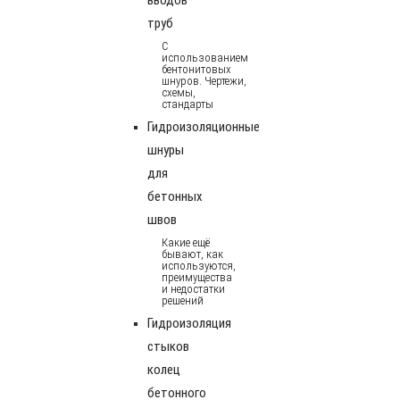
труб
С
использованием
бентонитовых
шнуров. Чертежи,
схемы,
стандарты
Гидроизоляционные
шнуры
для
бетонных
швов
Какие ещё
бывают, как
используются,
преимущества
и недостатки
решений
Гидроизоляция
стыков
колец
бетонного