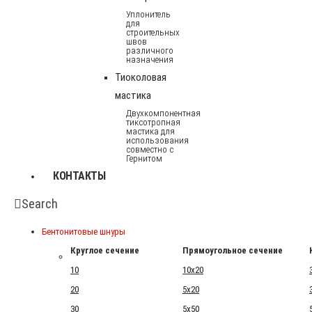
Уплонитель
для
строительных
швов
различного
назначения
Тиоколовая
мастика
Двухкомпонентная
тиксотропная
мастика для
использования
совместно с
Гернитом
КОНТАКТЫ
Search
Бентонитовые шнуры
Круглое сечение
Прямоугольное сечение
10
10x20
20
5x20
30
5x50