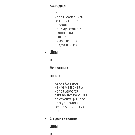
колодца
С
использованием
бентонитовых
шнуров:
преимущества и
недостатки
решения,
нормативная
документация
Швы
в
бетонных
полах
Какие бывают,
какие материалы
используются,
регламентирующая
документация, всё
про устройство
деформационных
швов
Строительные
швы
в