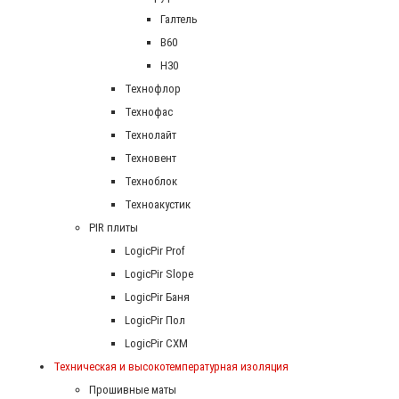
Галтель
В60
Н30
Технофлор
Технофас
Технолайт
Техновент
Техноблок
Техноакустик
PIR плиты
LogicPir Prof
LogicPir Slope
LogicPir Баня
LogicPir Пол
LogicPir СХМ
Техническая и высокотемпературная изоляция
Прошивные маты