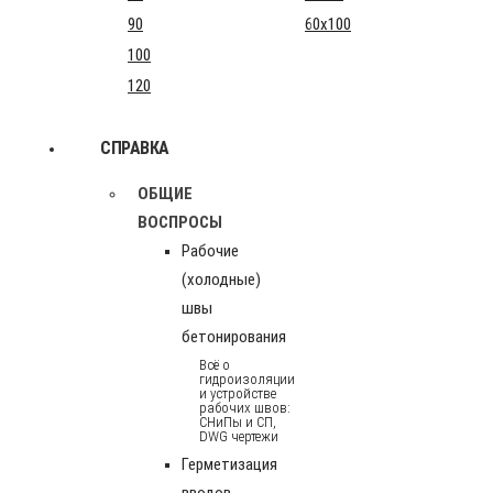
90
60x100
100
120
СПРАВКА
ОБЩИЕ
ВОСПРОСЫ
Рабочие
(холодные)
швы
бетонирования
Всё о
гидроизоляции
и устройстве
рабочих швов:
СНиПы и СП,
DWG чертежи
Герметизация
вводов