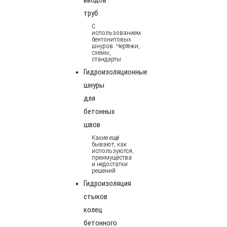
труб
С
использованием
бентонитовых
шнуров. Чертежи,
схемы,
стандарты
Гидроизоляционные
шнуры
для
бетонных
швов
Какие ещё
бывают, как
используются,
преимущества
и недостатки
решений
Гидроизоляция
стыков
колец
бетонного