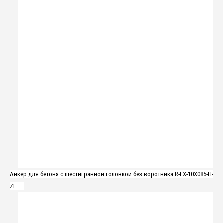
Анкер для бетона с шестигранной головкой без воротника R-LX-10X085-H-
ZF