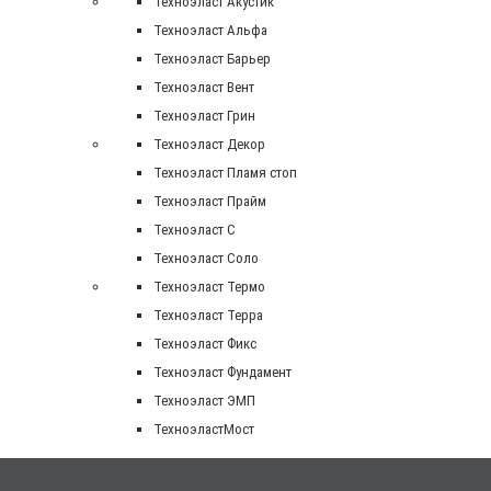
Техноэласт Акустик
Техноэласт Альфа
Техноэласт Барьер
Техноэласт Вент
Техноэласт Грин
Техноэласт Декор
Техноэласт Пламя стоп
Техноэласт Прайм
Техноэласт С
Техноэласт Соло
Техноэласт Термо
Техноэласт Терра
Техноэласт Фикс
Техноэласт Фундамент
Техноэласт ЭМП
ТехноэластМост