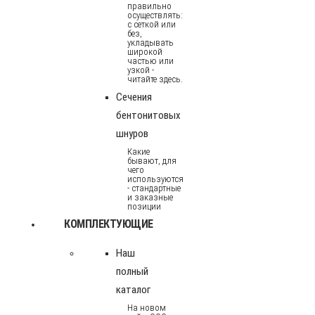
правильно
осуществлять:
с сеткой или
без,
укладывать
широкой
частью или
узкой -
читайте здесь.
Сечения
бентонитовых
шнуров
Какие
бывают, для
чего
используются
- стандартные
и заказные
позиции
КОМПЛЕКТУЮЩИЕ
Наш
полный
каталог
На новом