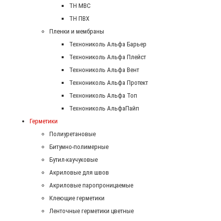
ТН МВС
ТН ПВХ
Пленки и мембраны
Технониколь Альфа Барьер
Технониколь Альфа Плейст
Технониколь Альфа Вент
Технониколь Альфа Протект
Технониколь Альфа Топ
Технониколь АльфаПайп
Герметики
Полиуретановые
Битумно-полимерные
Бутил-каучуковые
Акриловые для швов
Акриловые паропроницаемые
Клеющие герметики
Ленточные герметики цветные