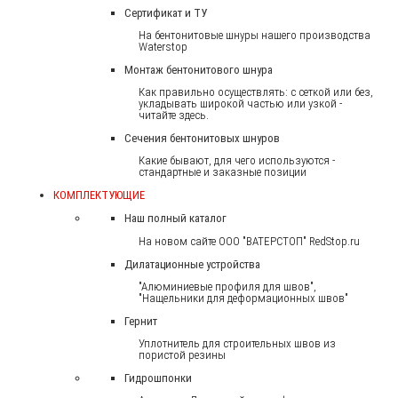
Сертификат и ТУ
На бентонитовые шнуры нашего производства
Waterstop
Монтаж бентонитового шнура
Как правильно осуществлять: с сеткой или без,
укладывать широкой частью или узкой -
читайте здесь.
Сечения бентонитовых шнуров
Какие бывают, для чего используются -
стандартные и заказные позиции
КОМПЛЕКТУЮЩИЕ
Наш полный каталог
На новом сайте ООО "ВАТЕРСТОП" RedStop.ru
Дилатационные устройства
"Алюминиевые профиля для швов",
"Нащельники для деформационных швов"
Гернит
Уплотнитель для строительных швов из
пористой резины
Гидрошпонки