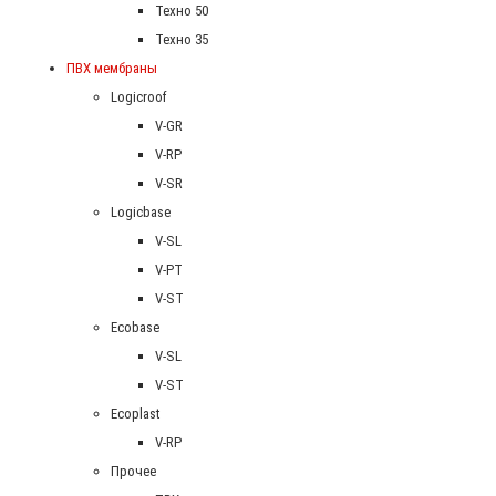
Техно 50
Техно 35
ПВХ мембраны
Logicroof
V-GR
V-RP
V-SR
Logicbase
V-SL
V-PT
V-ST
Ecobase
V-SL
V-ST
Ecoplast
V-RP
Прочее