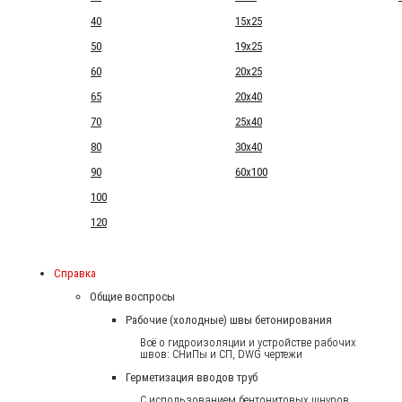
40
15x25
50
19x25
60
20x25
65
20x40
70
25x40
80
30x40
90
60x100
100
120
Справка
Общие воспросы
Рабочие (холодные) швы бетонирования
Всё о гидроизоляции и устройстве рабочих
швов: СНиПы и СП, DWG чертежи
Герметизация вводов труб
С использованием бентонитовых шнуров.