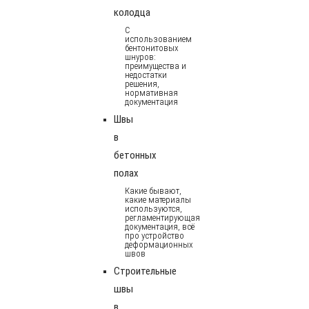
колодца
С
использованием
бентонитовых
шнуров:
преимущества и
недостатки
решения,
нормативная
документация
Швы
в
бетонных
полах
Какие бывают,
какие материалы
используются,
регламентирующая
документация, всё
про устройство
деформационных
швов
Строительные
швы
в