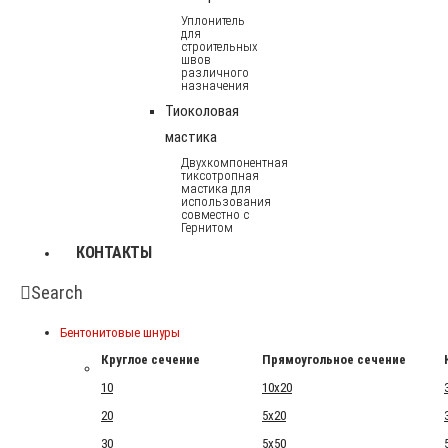
Уплонитель
для
строительных
швов
различного
назначения
Тиоколовая
мастика
Двухкомпонентная
тиксотропная
мастика для
использования
совместно с
Гернитом
КОНТАКТЫ
Search
Бентонитовые шнуры
Круглое сечение
Прямоугольное сечение
10
10x20
20
5x20
30
5x50