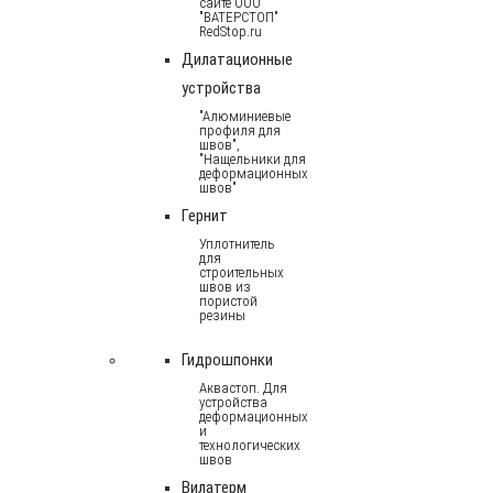
сайте ООО
"ВАТЕРСТОП"
RedStop.ru
Дилатационные
устройства
"Алюминиевые
профиля для
швов",
"Нащельники для
деформационных
швов"
Гернит
Уплотнитель
для
строительных
швов из
пористой
резины
Гидрошпонки
Аквастоп. Для
устройства
деформационных
и
технологических
швов
Вилатерм