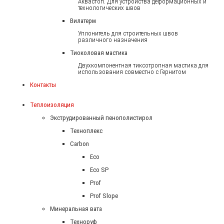
Аквастоп. Для устройства деформационных и
технологических швов
Вилатерм
Уплонитель для строительных швов
различного назначения
Тиоколовая мастика
Двухкомпонентная тиксотропная мастика для
использования совместно с Гернитом
Контакты
Теплоизоляция
Экструдированный пенополистирол
Техноплекс
Carbon
Eco
Eco SP
Prof
Prof Slope
Минеральная вата
Техноруф