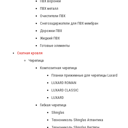
ПВХ воронки
ПВХ металл
Очистители ПВХ
Снегозадержатели для ПВХ мембран
Дорожки ПВХ
Жидкий ПВХ
Готовые элементы
Скатная кровля
Черепица
Композитная черепица
Планки прижимные для черепицы Luxard
LUXARD ROMAN
LUXARD CLASSIC
LUXARD
Гибкая черепица
Shinglas
Технониколь Shinglas Атлантика
Технониколь Shinglas Вестерн