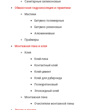
Санитарные силиконовые
Обмазочная гидроизоляция и герметики
Мастики
Битумно полимерные
Битумно резиновые
Алюминиевые
Праймеры
Монтажная пена и клея
Клея
Клей-пена
Контактный клей
Клей-цемент
Клей для рубероида
Полиуретановый
Эпоксидный клей
Монтажная пена
Очистители монтажной пены
Эмали и краски