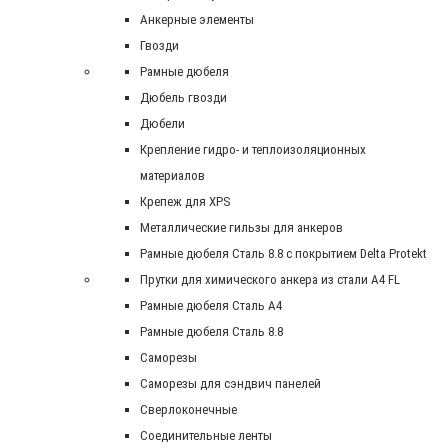
Анкерные элементы
Гвозди
Рамные дюбеля
Дюбель гвозди
Дюбели
Крепление гидро- и теплоизоляционных
материалов
Крепеж для XPS
Металлические гильзы для анкеров
Рамные дюбеля Сталь 8.8 с покрытием Delta Protekt
Прутки для химического анкера из стали А4 FL
Рамные дюбеля Сталь A4
Рамные дюбеля Сталь 8.8
Саморезы
Саморезы для сэндвич панелей
Сверлоконечные
Соединительные ленты