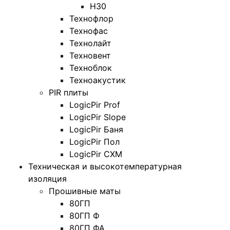
Н30
Технофлор
Технофас
Технолайт
Техновент
Техноблок
Техноакустик
PIR плиты
LogicPir Prof
LogicPir Slope
LogicPir Баня
LogicPir Пол
LogicPir СХМ
Техническая и высокотемпературная
изоляция
Прошивные маты
80ГП
80ГП Ф
80ГП ФА