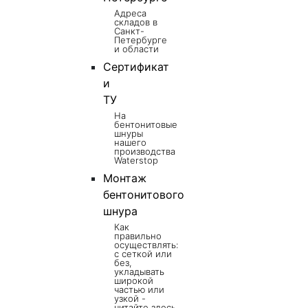
Адреса
складов в
Санкт-
Петербурге
и области
Сертификат
и
ТУ
На
бентонитовые
шнуры
нашего
производства
Waterstop
Монтаж
бентонитового
шнура
Как
правильно
осуществлять:
с сеткой или
без,
укладывать
широкой
частью или
узкой -
читайте здесь.