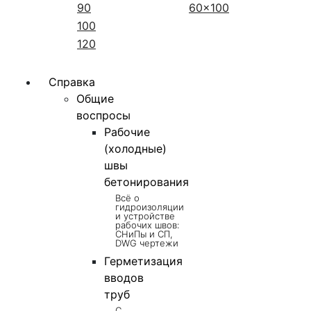
90
60x100
100
120
Справка
Общие
воспросы
Рабочие
(холодные)
швы
бетонирования
Всё о
гидроизоляции
и устройстве
рабочих швов:
СНиПы и СП,
DWG чертежи
Герметизация
вводов
труб
С