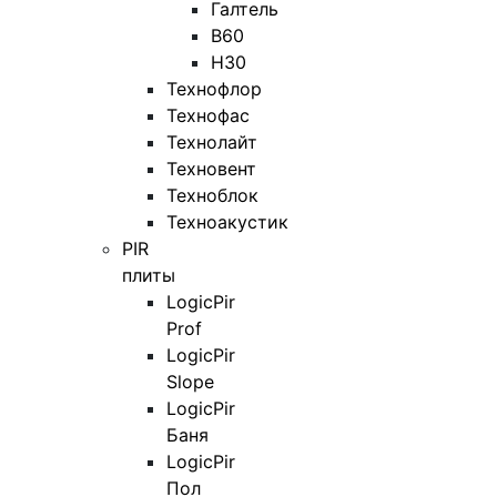
Галтель
В60
Н30
Технофлор
Технофас
Технолайт
Техновент
Техноблок
Техноакустик
PIR
плиты
LogicPir
Prof
LogicPir
Slope
LogicPir
Баня
LogicPir
Пол