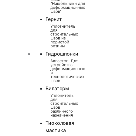
"Нащельники для
деформационных
швов"
Гернит
Уплотнитель
для
строительных
швов из
пористой
резины
Гидрошпонки
Аквастоп. Для
устройства
деформационных
и
технологических
швов
Вилатерм
Уплонитель
для
строительных
швов
различного
назначения
Тиоколовая
мастика