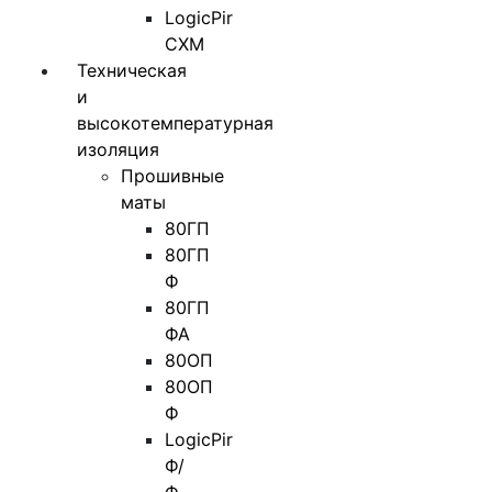
LogicPir
СХМ
Техническая
и
высокотемпературная
изоляция
Прошивные
маты
80ГП
80ГП
Ф
80ГП
ФА
80ОП
80ОП
Ф
LogicPir
Ф/