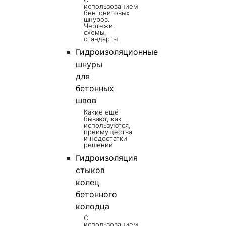
использованием
бентонитовых
шнуров.
Чертежи,
схемы,
стандарты
Гидроизоляционные
шнуры
для
бетонных
швов
Какие ещё
бывают, как
используются,
преимущества
и недостатки
решений
Гидроизоляция
стыков
колец
бетонного
колодца
С
использованием