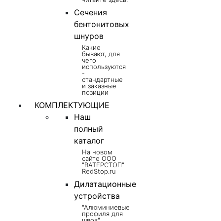
Сечения
бентонитовых
шнуров
Какие
бывают, для
чего
используются
-
стандартные
и заказные
позиции
КОМПЛЕКТУЮЩИЕ
Наш
полный
каталог
На новом
сайте ООО
"ВАТЕРСТОП"
RedStop.ru
Дилатационные
устройства
"Алюминиевые
профиля для
швов",