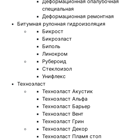
Деформационная опалубочная
специальная
Деформационная ремонтная
Битумная рулонная гидроизоляция
Бикрост
Бикроэласт
Биполь
Линокром
Рубероид
Стеклоизол
Унифлекс
Техноэласт
Техноэласт Акустик
Техноэласт Альфа
Техноэласт Барьер
Техноэласт Вент
Техноэласт Грин
Техноэласт Декор
Техноэласт Пламя стоп