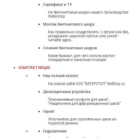
Сертификат и ТУ
На бентонитовые шнуры нашего производства
Waterstop
Монтаж бентонитового шнура
Как правильно осуществлять: с сеткой или без,
укладывать широкой частью или узкой -
читайте здесь.
Сечения бентонитовых шнуров
Какие бывают, для чего используются -
стандартные и заказные позиции
КОМПЛЕКТУЮЩИЕ
Наш полный каталог
На новом сайте ООО "ВАТЕРСТОП" RedStop.ru
Дилатационные устройства
"Алюминиевые профиля для швов",
"Нащельники для деформационных швов"
Гернит
Уплотнитель для строительных швов из
пористой резины
Гидрошпонки