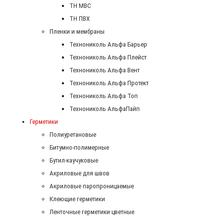
ТН МВС
ТН ПВХ
Пленки и мембраны
Технониколь Альфа Барьер
Технониколь Альфа Плейст
Технониколь Альфа Вент
Технониколь Альфа Протект
Технониколь Альфа Топ
Технониколь АльфаПайп
Герметики
Полиуретановые
Битумно-полимерные
Бутил-каучуковые
Акриловые для швов
Акриловые паропроницаемые
Клеющие герметики
Ленточные герметики цветные