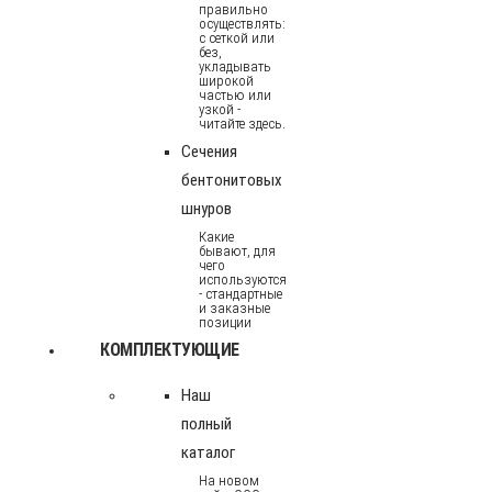
правильно
осуществлять:
с сеткой или
без,
укладывать
широкой
частью или
узкой -
читайте здесь.
Сечения
бентонитовых
шнуров
Какие
бывают, для
чего
используются
- стандартные
и заказные
позиции
КОМПЛЕКТУЮЩИЕ
Наш
полный
каталог
На новом