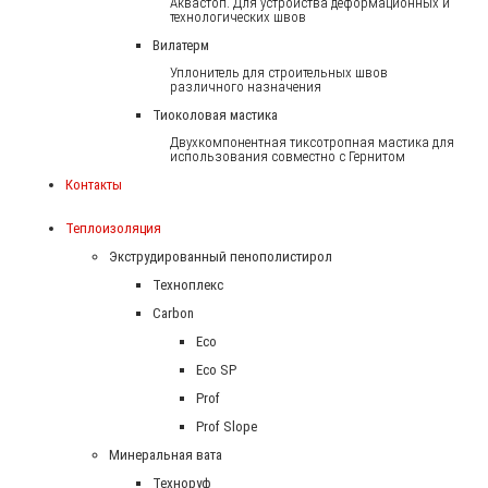
Аквастоп. Для устройства деформационных и
технологических швов
Вилатерм
Уплонитель для строительных швов
различного назначения
Тиоколовая мастика
Двухкомпонентная тиксотропная мастика для
использования совместно с Гернитом
Контакты
Теплоизоляция
Экструдированный пенополистирол
Техноплекс
Carbon
Eco
Eco SP
Prof
Prof Slope
Минеральная вата
Техноруф