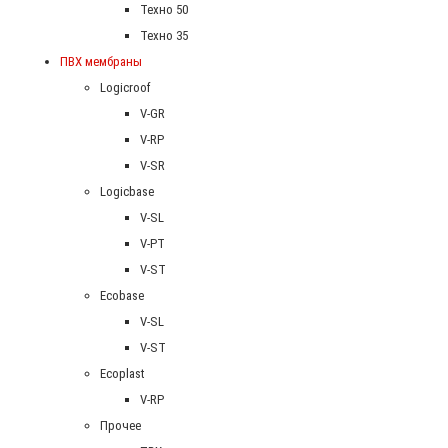
Техно 50
Техно 35
ПВХ мембраны
Logicroof
V-GR
V-RP
V-SR
Logicbase
V-SL
V-PT
V-ST
Ecobase
V-SL
V-ST
Ecoplast
V-RP
Прочее