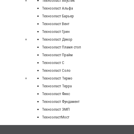
Техноэласт Акустик
Техноэласт Альфа
Техноэласт Барьер
Техноэласт Вент
Техноэласт Грин
Техноэласт Декор
Техноэласт Пламя стоп
Техноэласт Прайм
Техноэласт С
Техноэласт Соло
Техноэласт Термо
Техноэласт Терра
Техноэласт Фикс
Техноэласт Фундамент
Техноэласт ЭМП
ТехноэластМост