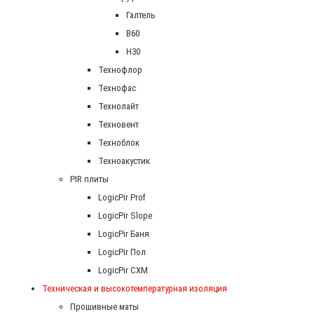
Галтель
В60
Н30
Технофлор
Технофас
Технолайт
Техновент
Техноблок
Техноакустик
PIR плиты
LogicPir Prof
LogicPir Slope
LogicPir Баня
LogicPir Пол
LogicPir СХМ
Техническая и высокотемпературная изоляция
Прошивные маты