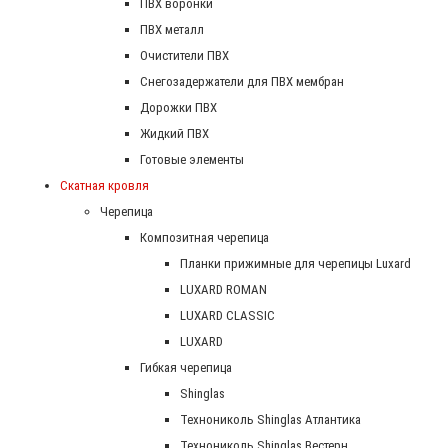
ПВХ воронки
ПВХ металл
Очистители ПВХ
Снегозадержатели для ПВХ мембран
Дорожки ПВХ
Жидкий ПВХ
Готовые элементы
Скатная кровля
Черепица
Композитная черепица
Планки прижимные для черепицы Luxard
LUXARD ROMAN
LUXARD CLASSIC
LUXARD
Гибкая черепица
Shinglas
Технониколь Shinglas Атлантика
Технониколь Shinglas Вестерн