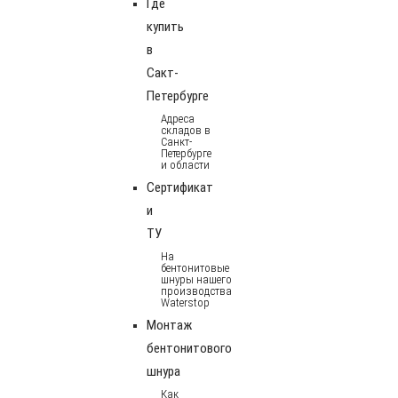
Где
купить
в
Сакт-
Петербурге
Адреса
складов в
Санкт-
Петербурге
и области
Сертификат
и
ТУ
На
бентонитовые
шнуры нашего
производства
Waterstop
Монтаж
бентонитового
шнура
Как