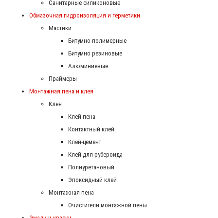
Санитарные силиконовые
Обмазочная гидроизоляция и герметики
Мастики
Битумно полимерные
Битумно резиновые
Алюминиевые
Праймеры
Монтажная пена и клея
Клея
Клей-пена
Контактный клей
Клей-цемент
Клей для рубероида
Полиуретановый
Эпоксидный клей
Монтажная пена
Очистители монтажной пены
Эмали и краски