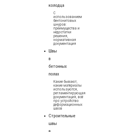
колодца
С
использованием
бентонитовых
шнуров:
преимущества и
недостатки
решения,
нормативная
документация
Швы
в
бетонных
полах
Какие бывают,
какие материалы
используются,
регламентирующая
документация, всё
про устройство
деформационных
швов
Строительные
швы
в