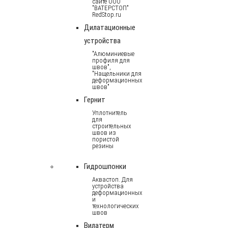
сайте ООО
"ВАТЕРСТОП"
RedStop.ru
Дилатационные
устройства
"Алюминиевые
профиля для
швов",
"Нащельники для
деформационных
швов"
Гернит
Уплотнитель
для
строительных
швов из
пористой
резины
Гидрошпонки
Аквастоп. Для
устройства
деформационных
и
технологических
швов
Вилатерм