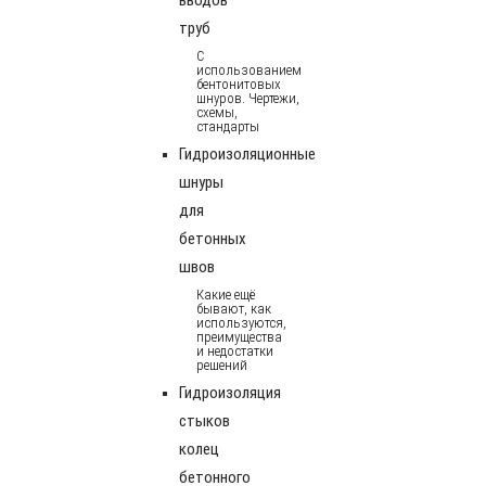
труб
С
использованием
бентонитовых
шнуров. Чертежи,
схемы,
стандарты
Гидроизоляционные
шнуры
для
бетонных
швов
Какие ещё
бывают, как
используются,
преимущества
и недостатки
решений
Гидроизоляция
стыков
колец
бетонного