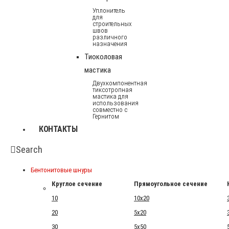
Уплонитель
для
строительных
швов
различного
назначения
Тиоколовая
мастика
Двухкомпонентная
тиксотропная
мастика для
использования
совместно с
Гернитом
КОНТАКТЫ
Search
Бентонитовые шнуры
Круглое сечение
Прямоугольное сечение
10
10x20
20
5x20
30
5x50