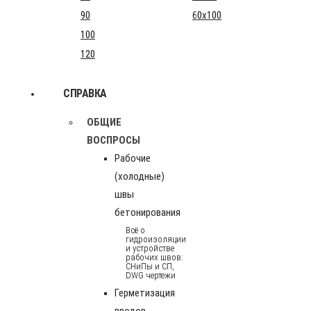
90
60x100
100
120
СПРАВКА
ОБЩИЕ
ВОСПРОСЫ
Рабочие
(холодные)
швы
бетонирования
Всё о
гидроизоляции
и устройстве
рабочих швов:
СНиПы и СП,
DWG чертежи
Герметизация
вводов