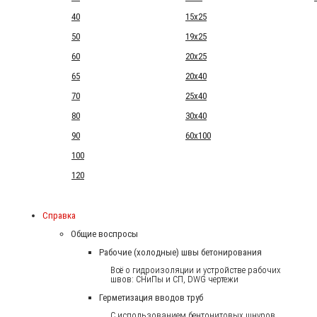
40
15x25
50
19x25
60
20x25
65
20x40
70
25x40
80
30x40
90
60x100
100
120
Справка
Общие воспросы
Рабочие (холодные) швы бетонирования
Всё о гидроизоляции и устройстве рабочих
швов: СНиПы и СП, DWG чертежи
Герметизация вводов труб
С использованием бентонитовых шнуров.