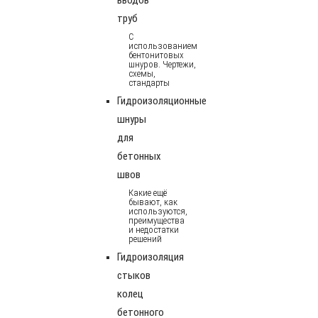
труб
С
использованием
бентонитовых
шнуров. Чертежи,
схемы,
стандарты
Гидроизоляционные
шнуры
для
бетонных
швов
Какие ещё
бывают, как
используются,
преимущества
и недостатки
решений
Гидроизоляция
стыков
колец
бетонного