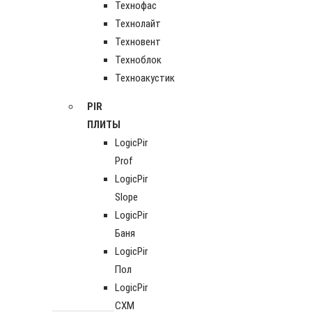
Технофас
Технолайт
Техновент
Техноблок
Техноакустик
PIR
ПЛИТЫ
LogicPir
Prof
LogicPir
Slope
LogicPir
Баня
LogicPir
Пол
LogicPir
СХМ