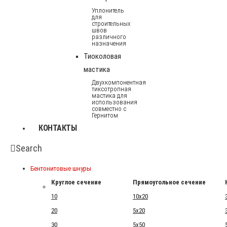
Уплонитель
для
строительных
швов
различного
назначения
Тиоколовая
мастика
Двухкомпонентная
тиксотропная
мастика для
использования
совместно с
Гернитом
КОНТАКТЫ
Search
Бентонитовые шнуры
Круглое сечение
Прямоугольное сечение
10
10x20
20
5x20
30
5x50