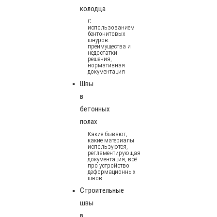
колодца
С
использованием
бентонитовых
шнуров:
преимущества и
недостатки
решения,
нормативная
документация
Швы
в
бетонных
полах
Какие бывают,
какие материалы
используются,
регламентирующая
документация, всё
про устройство
деформационных
швов
Строительные
швы
в