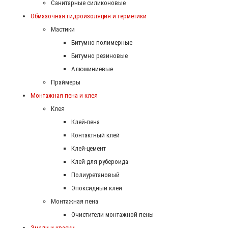
Санитарные силиконовые
Обмазочная гидроизоляция и герметики
Мастики
Битумно полимерные
Битумно резиновые
Алюминиевые
Праймеры
Монтажная пена и клея
Клея
Клей-пена
Контактный клей
Клей-цемент
Клей для рубероида
Полиуретановый
Эпоксидный клей
Монтажная пена
Очистители монтажной пены
Эмали и краски