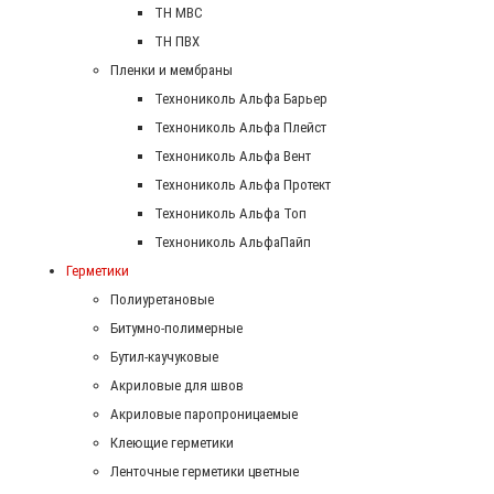
ТН МВС
ТН ПВХ
Пленки и мембраны
Технониколь Альфа Барьер
Технониколь Альфа Плейст
Технониколь Альфа Вент
Технониколь Альфа Протект
Технониколь Альфа Топ
Технониколь АльфаПайп
Герметики
Полиуретановые
Битумно-полимерные
Бутил-каучуковые
Акриловые для швов
Акриловые паропроницаемые
Клеющие герметики
Ленточные герметики цветные