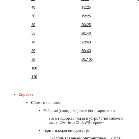
40
15x25
50
19x25
60
20x25
65
20x40
70
25x40
80
30x40
90
60x100
100
120
Справка
Общие воспросы
Рабочие (холодные) швы бетонирования
Всё о гидроизоляции и устройстве рабочих
швов: СНиПы и СП, DWG чертежи
Герметизация вводов труб
С использованием бентонитовых шнуров.