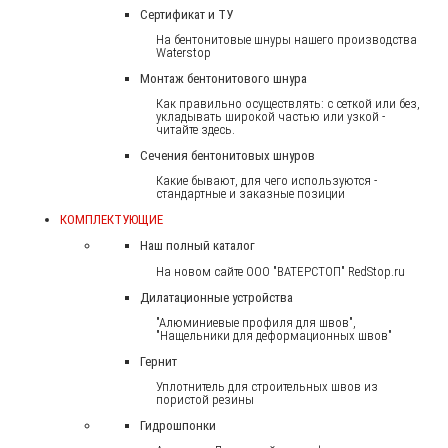
Сертификат и ТУ
На бентонитовые шнуры нашего производства
Waterstop
Монтаж бентонитового шнура
Как правильно осуществлять: с сеткой или без,
укладывать широкой частью или узкой -
читайте здесь.
Сечения бентонитовых шнуров
Какие бывают, для чего используются -
стандартные и заказные позиции
КОМПЛЕКТУЮЩИЕ
Наш полный каталог
На новом сайте ООО "ВАТЕРСТОП" RedStop.ru
Дилатационные устройства
"Алюминиевые профиля для швов",
"Нащельники для деформационных швов"
Гернит
Уплотнитель для строительных швов из
пористой резины
Гидрошпонки