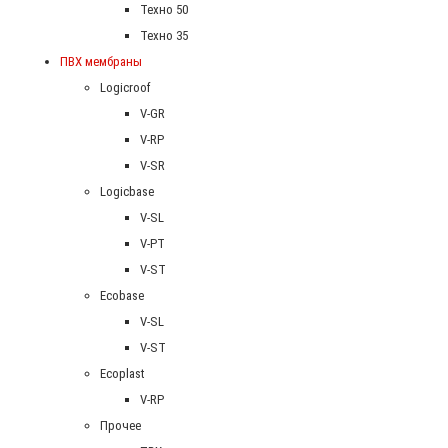
Техно 50
Техно 35
ПВХ мембраны
Logicroof
V-GR
V-RP
V-SR
Logicbase
V-SL
V-PT
V-ST
Ecobase
V-SL
V-ST
Ecoplast
V-RP
Прочее