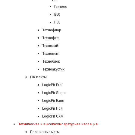
Галтель
В60
Н30
Технофлор
Технофас
Технолайт
Техновент
Техноблок
Техноакустик
PIR плиты
LogicPir Prof
LogicPir Slope
LogicPir Баня
LogicPir Пол
LogicPir СХМ
Техническая и высокотемпературная изоляция
Прошивные маты