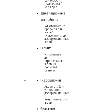
сайте ООО
"ВАТЕРСТОП"
RedStop.ru
Дилатационные
устройства
"Алюминиевые
профиля для
швов",
"Нащельники для
деформационных
швов"
Гернит
Уплотнитель
для
строительных
швов из
пористой
резины
Гидрошпонки
Аквастоп. Для
устройства
деформационных
и
технологических
швов
Вилатерм