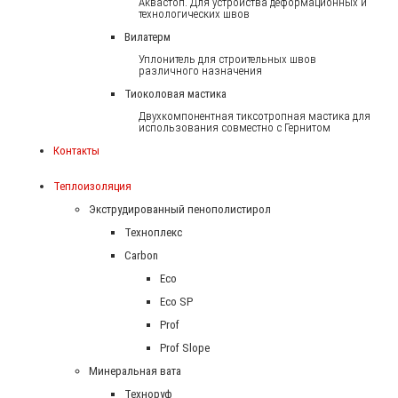
Аквастоп. Для устройства деформационных и
технологических швов
Вилатерм
Уплонитель для строительных швов
различного назначения
Тиоколовая мастика
Двухкомпонентная тиксотропная мастика для
использования совместно с Гернитом
Контакты
Теплоизоляция
Экструдированный пенополистирол
Техноплекс
Carbon
Eco
Eco SP
Prof
Prof Slope
Минеральная вата
Техноруф