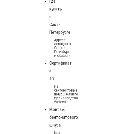
Где
купить
в
Сакт-
Петербурге
Адреса
складов в
Санкт-
Петербурге
и области
Сертификат
и
ТУ
На
бентонитовые
шнуры нашего
производства
Waterstop
Монтаж
бентонитового
шнура
Как