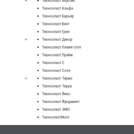
Техноэласт Акустик
Техноэласт Альфа
Техноэласт Барьер
Техноэласт Вент
Техноэласт Грин
Техноэласт Декор
Техноэласт Пламя стоп
Техноэласт Прайм
Техноэласт С
Техноэласт Соло
Техноэласт Термо
Техноэласт Терра
Техноэласт Фикс
Техноэласт Фундамент
Техноэласт ЭМП
ТехноэластМост