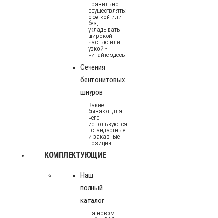
правильно
осуществлять:
с сеткой или
без,
укладывать
широкой
частью или
узкой -
читайте здесь.
Сечения
бентонитовых
шнуров
Какие
бывают, для
чего
используются
- стандартные
и заказные
позиции
КОМПЛЕКТУЮЩИЕ
Наш
полный
каталог
На новом