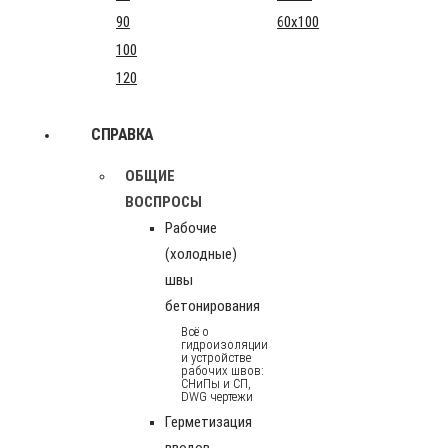
90
60x100
100
120
СПРАВКА
ОБЩИЕ
ВОСПРОСЫ
Рабочие
(холодные)
швы
бетонирования
Всё о
гидроизоляции
и устройстве
рабочих швов:
СНиПы и СП,
DWG чертежи
Герметизация
вводов