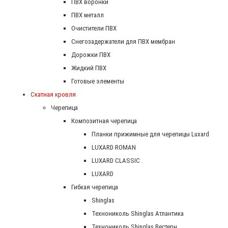
ПВХ воронки
ПВХ металл
Очистители ПВХ
Снегозадержатели для ПВХ мембран
Дорожки ПВХ
Жидкий ПВХ
Готовые элементы
Скатная кровля
Черепица
Композитная черепица
Планки прижимные для черепицы Luxard
LUXARD ROMAN
LUXARD CLASSIC
LUXARD
Гибкая черепица
Shinglas
Технониколь Shinglas Атлантика
Технониколь Shinglas Вестерн