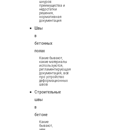
шнуров:
преимущества и
недостатки
решения,
нормативная
документация
Швы
в
бетонных
полах
Какие бывают,
какие материалы
используются,
регламентирующая
документация, всё
про устройство
деформационных
швов
Строительные
швы
в
бетоне
Какие
бывают,
чем