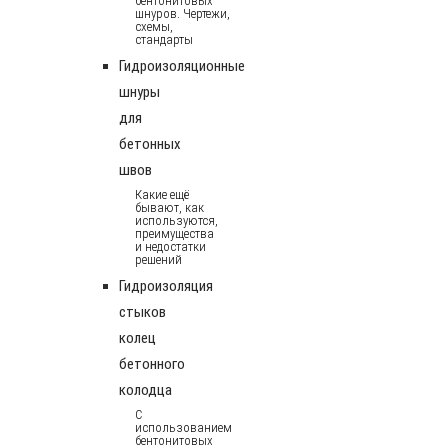
бентонитовых
шнуров. Чертежи,
схемы,
стандарты
Гидроизоляционные
шнуры
для
бетонных
швов
Какие ещё
бывают, как
используются,
преимущества
и недостатки
решений
Гидроизоляция
стыков
колец
бетонного
колодца
С
использованием
бентонитовых