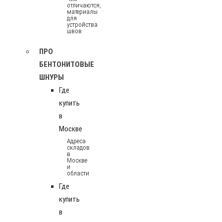
отличаются,
материалы
для
устройства
швов
ПРО
БЕНТОНИТОВЫЕ
ШНУРЫ
Где
купить
в
Москве
Адреса
складов
в
Москве
и
области
Где
купить
в