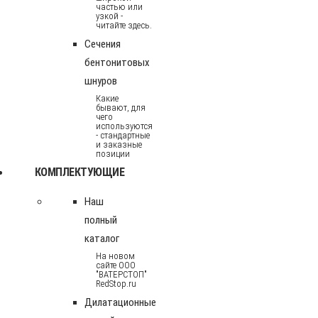
частью или
узкой -
читайте здесь.
Сечения
бентонитовых
шнуров
Какие
бывают, для
чего
используются
- стандартные
и заказные
позиции
КОМПЛЕКТУЮЩИЕ
Наш
полный
каталог
На новом
сайте ООО
"ВАТЕРСТОП"
RedStop.ru
Дилатационные