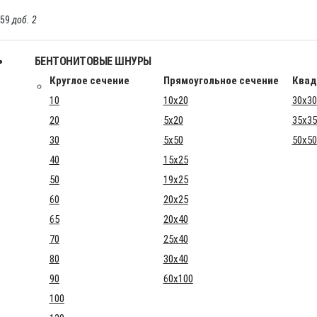
-59
доб. 2
БЕНТОНИТОВЫЕ ШНУРЫ
Круглое сечение
Прямоугольное сечение
Квад
10
10x20
30x30
20
5x20
35x35
30
5x50
50x50
40
15x25
50
19x25
60
20x25
65
20x40
70
25x40
80
30x40
90
60x100
100