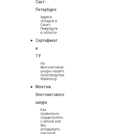
Сакт-
Петербурге
Адреса
складов в
Санкт-
Петербурге
и области
Сертификат
и
ТУ
На
бентонитовые
шнуры нашего
производства
Waterstop
Монтаж
бентонитового
шнура
Как
правильно
осуществлять:
с сеткой или
без,
укладывать
широкой