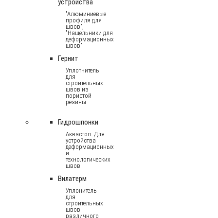
устройства
"Алюминиевые
профиля для
швов",
"Нащельники для
деформационных
швов"
Гернит
Уплотнитель
для
строительных
швов из
пористой
резины
Гидрошпонки
Аквастоп. Для
устройства
деформационных
и
технологических
швов
Вилатерм
Уплонитель
для
строительных
швов
различного