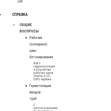
120
СПРАВКА
ОБЩИЕ
ВОСПРОСЫ
Рабочие
(холодные)
швы
бетонирования
Всё о
гидроизоляции
и устройстве
рабочих швов:
СНиПы и СП,
DWG чертежи
Герметизация
вводов
труб
С
использованием