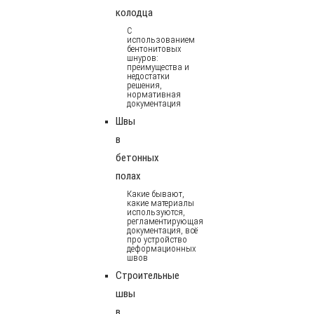
колодца
С
использованием
бентонитовых
шнуров:
преимущества и
недостатки
решения,
нормативная
документация
Швы
в
бетонных
полах
Какие бывают,
какие материалы
используются,
регламентирующая
документация, всё
про устройство
деформационных
швов
Строительные
швы
в