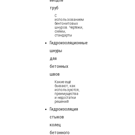
труб
С
использованием
бентонитовых
шнуров. Чертежи,
схемы,
стандарты
Гидроизоляционные
шнуры
для
бетонных
швов
Какие ещё
бывают, как
используются,
преимущества
и недостатки
решений
Гидроизоляция
стыков
колец
бетонного