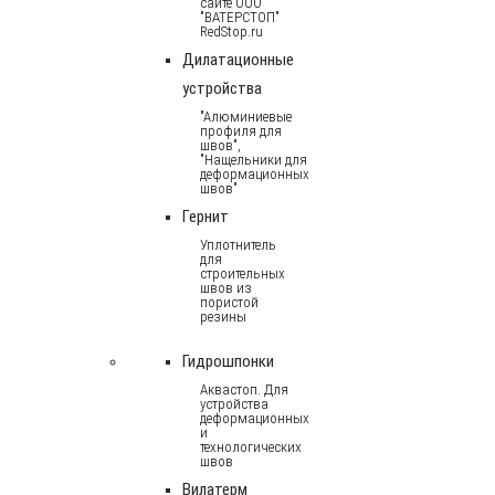
сайте ООО
"ВАТЕРСТОП"
RedStop.ru
Дилатационные
устройства
"Алюминиевые
профиля для
швов",
"Нащельники для
деформационных
швов"
Гернит
Уплотнитель
для
строительных
швов из
пористой
резины
Гидрошпонки
Аквастоп. Для
устройства
деформационных
и
технологических
швов
Вилатерм