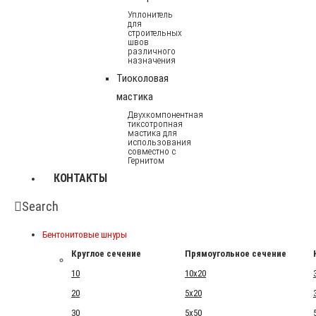
Уплонитель
для
строительных
швов
различного
назначения
Тиоколовая
мастика
Двухкомпонентная
тиксотропная
мастика для
использования
совместно с
Гернитом
КОНТАКТЫ
Search
Бентонитовые шнуры
Круглое сечение
Прямоугольное сечение
10
10x20
20
5x20
30
5x50