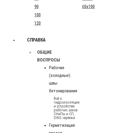
90
60x100
100
120
СПРАВКА
ОБЩИЕ
ВОСПРОСЫ
Рабочие
(холодные)
швы
бетонирования
Всё о
гидроизоляции
и устройстве
рабочих швов:
СНиПы и СП,
DWG чертежи
Герметизация
вводов