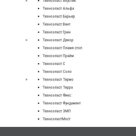
Техноэласт Акустик
Техноэласт Альфа
Техноэласт Барьер
Техноэласт Вент
Техноэласт Грин
Техноэласт Декор
Техноэласт Пламя стоп
Техноэласт Прайм
Техноэласт С
Техноэласт Соло
Техноэласт Термо
Техноэласт Терра
Техноэласт Фикс
Техноэласт Фундамент
Техноэласт ЭМП
ТехноэластМост