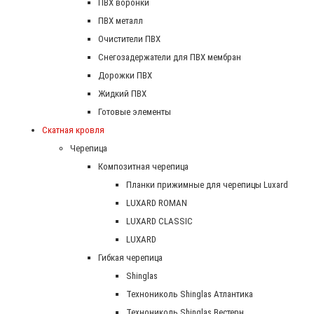
ПВХ воронки
ПВХ металл
Очистители ПВХ
Снегозадержатели для ПВХ мембран
Дорожки ПВХ
Жидкий ПВХ
Готовые элементы
Скатная кровля
Черепица
Композитная черепица
Планки прижимные для черепицы Luxard
LUXARD ROMAN
LUXARD CLASSIC
LUXARD
Гибкая черепица
Shinglas
Технониколь Shinglas Атлантика
Технониколь Shinglas Вестерн