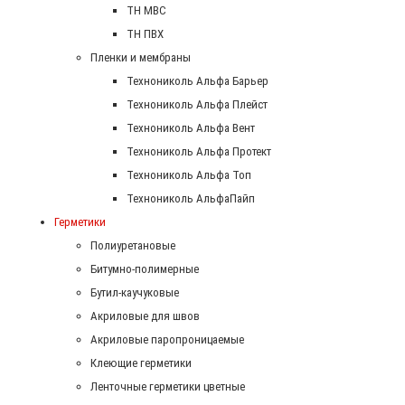
ТН МВС
ТН ПВХ
Пленки и мембраны
Технониколь Альфа Барьер
Технониколь Альфа Плейст
Технониколь Альфа Вент
Технониколь Альфа Протект
Технониколь Альфа Топ
Технониколь АльфаПайп
Герметики
Полиуретановые
Битумно-полимерные
Бутил-каучуковые
Акриловые для швов
Акриловые паропроницаемые
Клеющие герметики
Ленточные герметики цветные