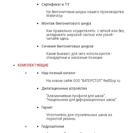
Сертификат и ТУ
На бентонитовые шнуры нашего производства
Waterstop
Монтаж бентонитового шнура
Как правильно осуществлять: с сеткой или без,
укладывать широкой частью или узкой -
читайте здесь.
Сечения бентонитовых шнуров
Какие бывают, для чего используются -
стандартные и заказные позиции
КОМПЛЕКТУЮЩИЕ
Наш полный каталог
На новом сайте ООО "ВАТЕРСТОП" RedStop.ru
Дилатационные устройства
"Алюминиевые профиля для швов",
"Нащельники для деформационных швов"
Гернит
Уплотнитель для строительных швов из
пористой резины
Гидрошпонки