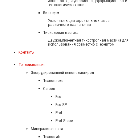
Аквастоп. Для устройства деформационных и
технологических швов
Вилатерм
Уплонитель для строительных швов
различного назначения
Тиоколовая мастика
Двухкомпонентная тиксотропная мастика для
использования совместно с Гернитом
Контакты
Теплоизоляция
Экструдированный пенополистирол
Техноплекс
Carbon
Eco
Eco SP
Prof
Prof Slope
Минеральная вата
Техноруф