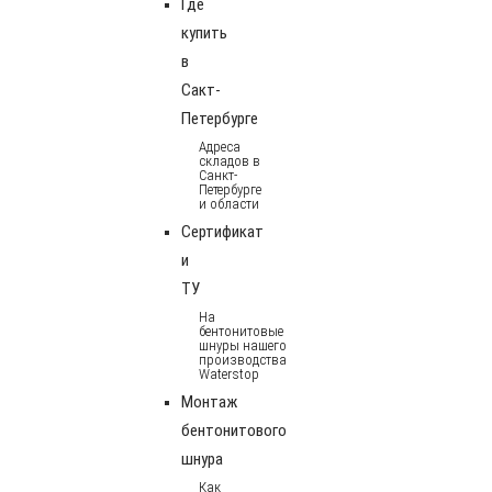
Где
купить
в
Сакт-
Петербурге
Адреса
складов в
Санкт-
Петербурге
и области
Сертификат
и
ТУ
На
бентонитовые
шнуры нашего
производства
Waterstop
Монтаж
бентонитового
шнура
Как