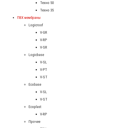
Техно 50
Техно 35
ПВХ мембраны
Logicroof
V-GR
V-RP
V-SR
Logicbase
V-SL
V-PT
V-ST
Ecobase
V-SL
V-ST
Ecoplast
V-RP
Прочее