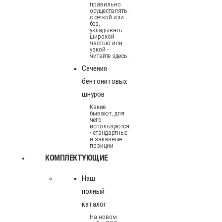
правильно
осуществлять:
с сеткой или
без,
укладывать
широкой
частью или
узкой -
читайте здесь.
Сечения
бентонитовых
шнуров
Какие
бывают, для
чего
используются
- стандартные
и заказные
позиции
КОМПЛЕКТУЮЩИЕ
Наш
полный
каталог
На новом