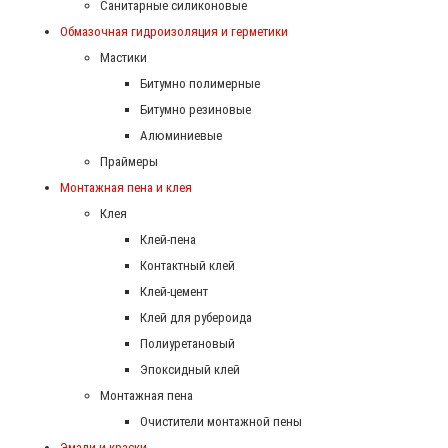
Санитарные силиконовые
Обмазочная гидроизоляция и герметики
Мастики
Битумно полимерные
Битумно резиновые
Алюминиевые
Праймеры
Монтажная пена и клея
Клея
Клей-пена
Контактный клей
Клей-цемент
Клей для рубероида
Полиуретановый
Эпоксидный клей
Монтажная пена
Очистители монтажной пены
Эмали и краски