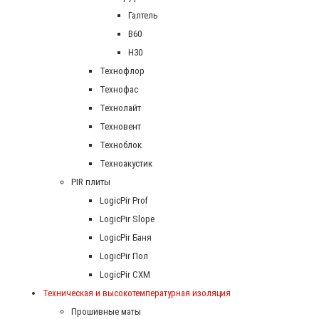
Галтель
В60
Н30
Технофлор
Технофас
Технолайт
Техновент
Техноблок
Техноакустик
PIR плиты
LogicPir Prof
LogicPir Slope
LogicPir Баня
LogicPir Пол
LogicPir СХМ
Техническая и высокотемпературная изоляция
Прошивные маты