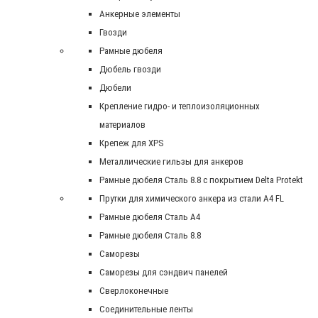
Анкерные элементы
Гвозди
Рамные дюбеля
Дюбель гвозди
Дюбели
Крепление гидро- и теплоизоляционных
материалов
Крепеж для XPS
Металлические гильзы для анкеров
Рамные дюбеля Сталь 8.8 с покрытием Delta Protekt
Прутки для химического анкера из стали А4 FL
Рамные дюбеля Сталь A4
Рамные дюбеля Сталь 8.8
Саморезы
Саморезы для сэндвич панелей
Сверлоконечные
Соединительные ленты