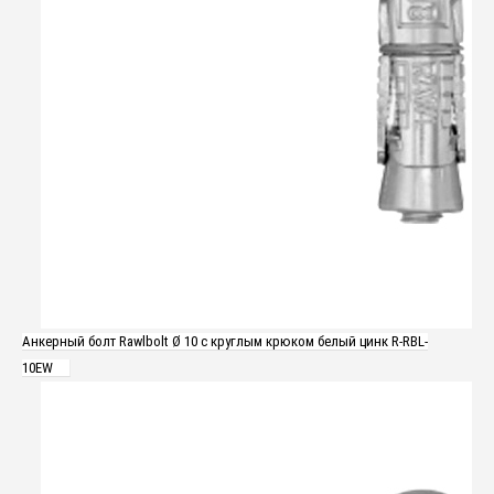
Анкерный болт Rawlbolt Ø 10 с круглым крюком белый цинк R-RBL-
10EW