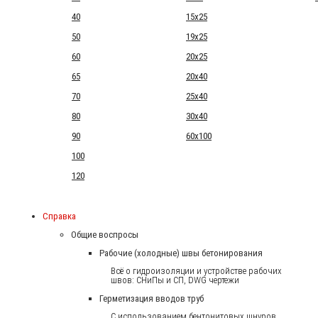
40
15x25
50
19x25
60
20x25
65
20x40
70
25x40
80
30x40
90
60x100
100
120
Справка
Общие воспросы
Рабочие (холодные) швы бетонирования
Всё о гидроизоляции и устройстве рабочих
швов: СНиПы и СП, DWG чертежи
Герметизация вводов труб
С использованием бентонитовых шнуров.