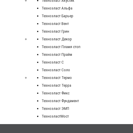
Техноэласт Акустик
Техноэласт Альфа
Техноэласт Барьер
Техноэласт Вент
Техноэласт Грин
Техноэласт Декор
Техноэласт Пламя стоп
Техноэласт Прайм
Техноэласт С
Техноэласт Соло
Техноэласт Термо
Техноэласт Терра
Техноэласт Фикс
Техноэласт Фундамент
Техноэласт ЭМП
ТехноэластМост