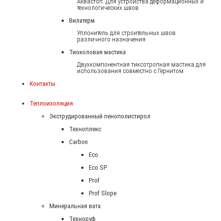
Аквастоп. Для устройства деформационных и
технологических швов
Вилатерм
Уплонитель для строительных швов
различного назначения
Тиоколовая мастика
Двухкомпонентная тиксотропная мастика для
использования совместно с Гернитом
Контакты
Теплоизоляция
Экструдированный пенополистирол
Техноплекс
Carbon
Eco
Eco SP
Prof
Prof Slope
Минеральная вата
Техноруф