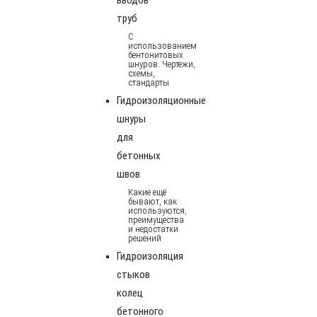
труб
С
использованием
бентонитовых
шнуров. Чертежи,
схемы,
стандарты
Гидроизоляционные
шнуры
для
бетонных
швов
Какие ещё
бывают, как
используются,
преимущества
и недостатки
решений
Гидроизоляция
стыков
колец
бетонного