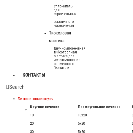
Уплонитель
для
строительных
швов
различного
назначения
Тиоколовая
мастика
Двухкомпонентная
тиксотропная
мастика для
использования
совместно с
Гернитом
КОНТАКТЫ
Search
Бентонитовые шнуры
Круглое сечение
Прямоугольное сечение
10
10x20
20
5x20
30
5x50