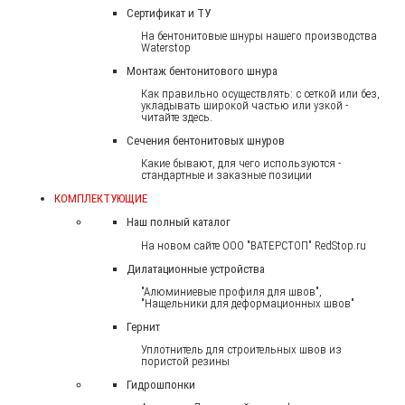
Сертификат и ТУ
На бентонитовые шнуры нашего производства
Waterstop
Монтаж бентонитового шнура
Как правильно осуществлять: с сеткой или без,
укладывать широкой частью или узкой -
читайте здесь.
Сечения бентонитовых шнуров
Какие бывают, для чего используются -
стандартные и заказные позиции
КОМПЛЕКТУЮЩИЕ
Наш полный каталог
На новом сайте ООО "ВАТЕРСТОП" RedStop.ru
Дилатационные устройства
"Алюминиевые профиля для швов",
"Нащельники для деформационных швов"
Гернит
Уплотнитель для строительных швов из
пористой резины
Гидрошпонки