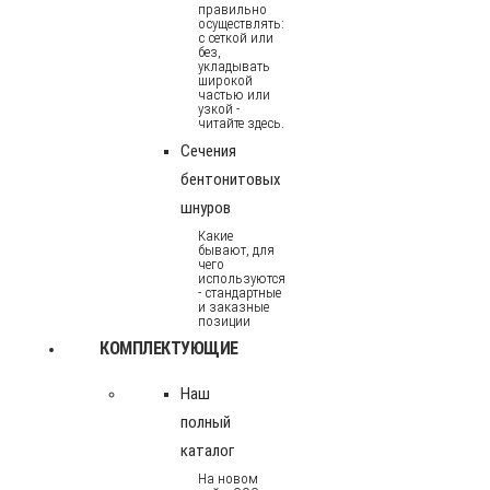
правильно
осуществлять:
с сеткой или
без,
укладывать
широкой
частью или
узкой -
читайте здесь.
Сечения
бентонитовых
шнуров
Какие
бывают, для
чего
используются
- стандартные
и заказные
позиции
КОМПЛЕКТУЮЩИЕ
Наш
полный
каталог
На новом