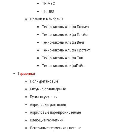
ТН МВС
ТН ПВХ
Пленки и мембраны
Технониколь Альфа Барьер
Технониколь Альфа Плейст
Технониколь Альфа Вент
Технониколь Альфа Протект
Технониколь Альфа Топ
Технониколь АльфаПайп
Герметики
Полиуретановые
Битумно-полимерные
Бутил-каучуковые
Акриловые для швов
Акриловые паропроницаемые
Клеющие герметики
Ленточные герметики цветные