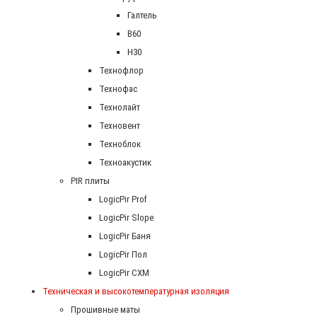
Галтель
В60
Н30
Технофлор
Технофас
Технолайт
Техновент
Техноблок
Техноакустик
PIR плиты
LogicPir Prof
LogicPir Slope
LogicPir Баня
LogicPir Пол
LogicPir СХМ
Техническая и высокотемпературная изоляция
Прошивные маты