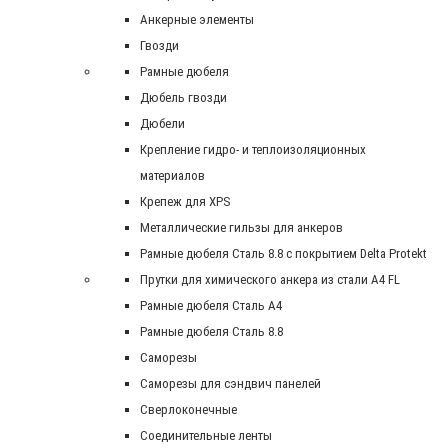
Анкерные элементы
Гвозди
Рамные дюбеля
Дюбель гвозди
Дюбели
Крепление гидро- и теплоизоляционных
материалов
Крепеж для XPS
Металлические гильзы для анкеров
Рамные дюбеля Сталь 8.8 с покрытием Delta Protekt
Прутки для химического анкера из стали А4 FL
Рамные дюбеля Сталь A4
Рамные дюбеля Сталь 8.8
Саморезы
Саморезы для сэндвич панелей
Сверлоконечные
Соединительные ленты