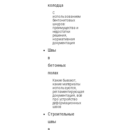
колодца
С
использованием
бентонитовых
шнуров:
преимущества и
недостатки
решения,
нормативная
документация
Швы
в
бетонных
полах
Какие бывают,
какие материалы
используются,
регламентирующая
документация, всё
про устройство
деформационных
швов
Строительные
швы
в