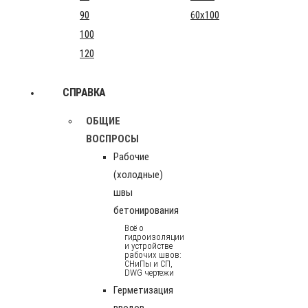
90
60x100
100
120
СПРАВКА
ОБЩИЕ
ВОСПРОСЫ
Рабочие
(холодные)
швы
бетонирования
Всё о
гидроизоляции
и устройстве
рабочих швов:
СНиПы и СП,
DWG чертежи
Герметизация
вводов