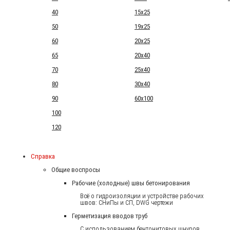
40
15x25
50
19x25
60
20x25
65
20x40
70
25x40
80
30x40
90
60x100
100
120
Справка
Общие воспросы
Рабочие (холодные) швы бетонирования
Всё о гидроизоляции и устройстве рабочих
швов: СНиПы и СП, DWG чертежи
Герметизация вводов труб
С использованием бентонитовых шнуров.