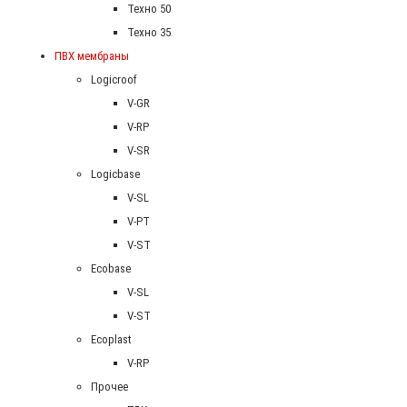
Техно 50
Техно 35
ПВХ мембраны
Logicroof
V-GR
V-RP
V-SR
Logicbase
V-SL
V-PT
V-ST
Ecobase
V-SL
V-ST
Ecoplast
V-RP
Прочее