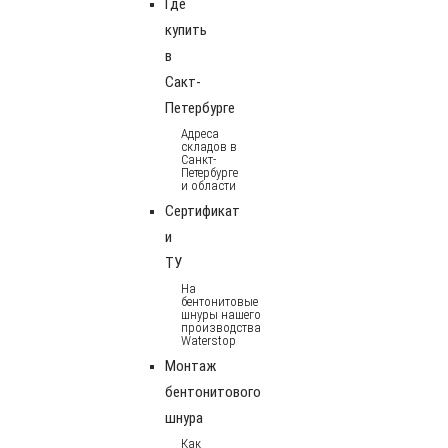
Где
купить
в
Сакт-
Петербурге
Адреса
складов в
Санкт-
Петербурге
и области
Сертификат
и
ТУ
На
бентонитовые
шнуры нашего
производства
Waterstop
Монтаж
бентонитового
шнура
Как