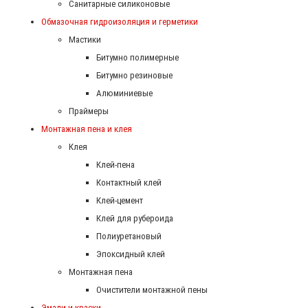
Санитарные силиконовые
Обмазочная гидроизоляция и герметики
Мастики
Битумно полимерные
Битумно резиновые
Алюминиевые
Праймеры
Монтажная пена и клея
Клея
Клей-пена
Контактный клей
Клей-цемент
Клей для рубероида
Полиуретановый
Эпоксидный клей
Монтажная пена
Очистители монтажной пены
Эмали и краски