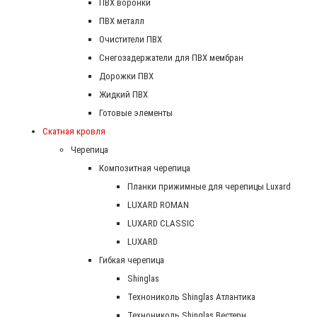
ПВХ воронки
ПВХ металл
Очистители ПВХ
Снегозадержатели для ПВХ мембран
Дорожки ПВХ
Жидкий ПВХ
Готовые элементы
Скатная кровля
Черепица
Композитная черепица
Планки прижимные для черепицы Luxard
LUXARD ROMAN
LUXARD CLASSIC
LUXARD
Гибкая черепица
Shinglas
Технониколь Shinglas Атлантика
Технониколь Shinglas Вестерн