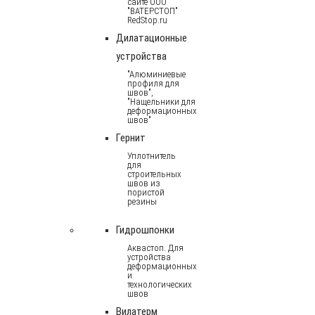
сайте ООО
"ВАТЕРСТОП"
RedStop.ru
Дилатационные
устройства
"Алюминиевые
профиля для
швов",
"Нащельники для
деформационных
швов"
Гернит
Уплотнитель
для
строительных
швов из
пористой
резины
Гидрошпонки
Аквастоп. Для
устройства
деформационных
и
технологических
швов
Вилатерм