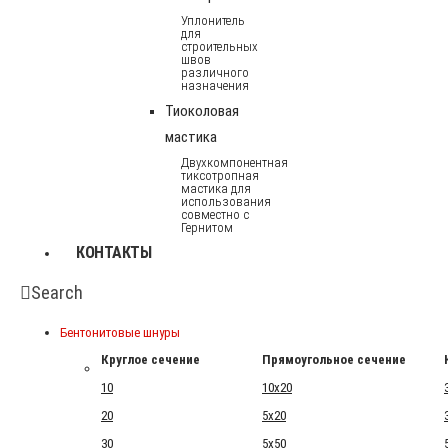
Уплонитель
для
строительных
швов
различного
назначения
Тиоколовая
мастика
Двухкомпонентная
тиксотропная
мастика для
использования
совместно с
Гернитом
КОНТАКТЫ
Search
Бентонитовые шнуры
Круглое сечение
Прямоугольное сечение
10
10x20
20
5x20
30
5x50