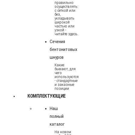
правильно
осуществлять:
с сеткой или
без,
укладывать
широкой
частью или
узкой -
читайте здесь.
Сечения
бентонитовых
шнуров
Какие
бывают, для
чего
используются
- стандартные
и заказные
позиции
КОМПЛЕКТУЮЩИЕ
Наш
полный
каталог
На новом