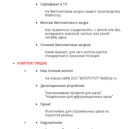
Сертификат и ТУ
На бентонитовые шнуры нашего производства
Waterstop
Монтаж бентонитового шнура
Как правильно осуществлять: с сеткой или без,
укладывать широкой частью или узкой -
читайте здесь.
Сечения бентонитовых шнуров
Какие бывают, для чего используются -
стандартные и заказные позиции
КОМПЛЕКТУЮЩИЕ
Наш полный каталог
На новом сайте ООО "ВАТЕРСТОП" RedStop.ru
Дилатационные устройства
"Алюминиевые профиля для швов",
"Нащельники для деформационных швов"
Гернит
Уплотнитель для строительных швов из
пористой резины
Гидрошпонки