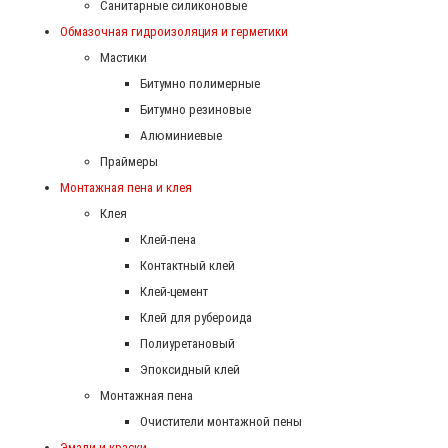
Санитарные силиконовые
Обмазочная гидроизоляция и герметики
Мастики
Битумно полимерные
Битумно резиновые
Алюминиевые
Праймеры
Монтажная пена и клея
Клея
Клей-пена
Контактный клей
Клей-цемент
Клей для рубероида
Полиуретановый
Эпоксидный клей
Монтажная пена
Очистители монтажной пены
Эмали и краски