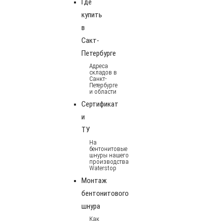
Где
купить
в
Сакт-
Петербурге
Адреса
складов в
Санкт-
Петербурге
и области
Сертификат
и
ТУ
На
бентонитовые
шнуры нашего
производства
Waterstop
Монтаж
бентонитового
шнура
Как