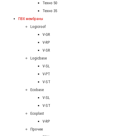
Техно 50
Техно 35
ПВХ мембраны
Logicroof
V-GR
V-RP
V-SR
Logicbase
V-SL
V-PT
V-ST
Ecobase
V-SL
V-ST
Ecoplast
V-RP
Прочее