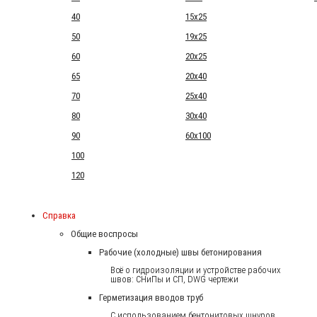
40
15x25
50
19x25
60
20x25
65
20x40
70
25x40
80
30x40
90
60x100
100
120
Справка
Общие воспросы
Рабочие (холодные) швы бетонирования
Всё о гидроизоляции и устройстве рабочих
швов: СНиПы и СП, DWG чертежи
Герметизация вводов труб
С использованием бентонитовых шнуров.