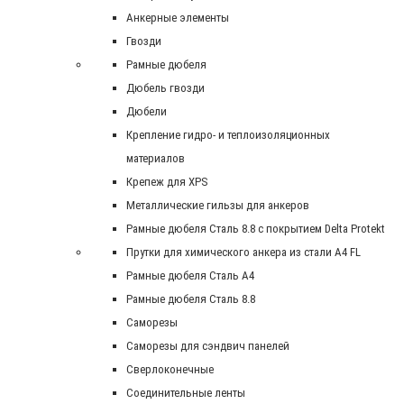
Анкерные элементы
Гвозди
Рамные дюбеля
Дюбель гвозди
Дюбели
Крепление гидро- и теплоизоляционных
материалов
Крепеж для XPS
Металлические гильзы для анкеров
Рамные дюбеля Сталь 8.8 с покрытием Delta Protekt
Прутки для химического анкера из стали А4 FL
Рамные дюбеля Сталь A4
Рамные дюбеля Сталь 8.8
Саморезы
Саморезы для сэндвич панелей
Сверлоконечные
Соединительные ленты