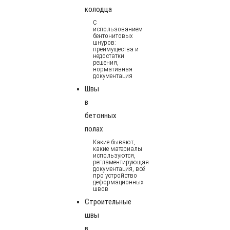
колодца
С
использованием
бентонитовых
шнуров:
преимущества и
недостатки
решения,
нормативная
документация
Швы
в
бетонных
полах
Какие бывают,
какие материалы
используются,
регламентирующая
документация, всё
про устройство
деформационных
швов
Строительные
швы
в