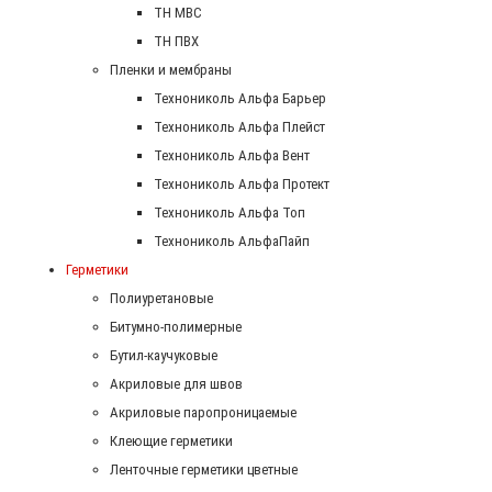
ТН МВС
ТН ПВХ
Пленки и мембраны
Технониколь Альфа Барьер
Технониколь Альфа Плейст
Технониколь Альфа Вент
Технониколь Альфа Протект
Технониколь Альфа Топ
Технониколь АльфаПайп
Герметики
Полиуретановые
Битумно-полимерные
Бутил-каучуковые
Акриловые для швов
Акриловые паропроницаемые
Клеющие герметики
Ленточные герметики цветные