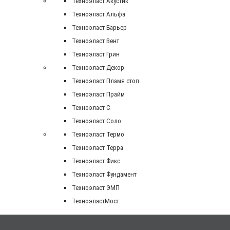
Техноэласт Акустик
Техноэласт Альфа
Техноэласт Барьер
Техноэласт Вент
Техноэласт Грин
Техноэласт Декор
Техноэласт Пламя стоп
Техноэласт Прайм
Техноэласт С
Техноэласт Соло
Техноэласт Термо
Техноэласт Терра
Техноэласт Фикс
Техноэласт Фундамент
Техноэласт ЭМП
ТехноэластМост