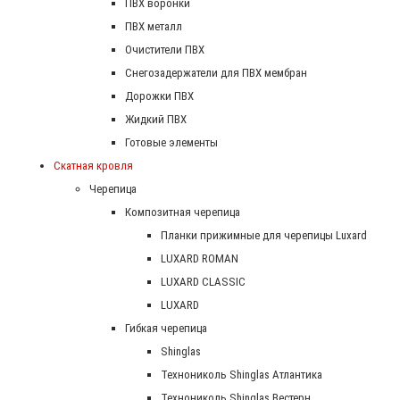
ПВХ воронки
ПВХ металл
Очистители ПВХ
Снегозадержатели для ПВХ мембран
Дорожки ПВХ
Жидкий ПВХ
Готовые элементы
Скатная кровля
Черепица
Композитная черепица
Планки прижимные для черепицы Luxard
LUXARD ROMAN
LUXARD CLASSIC
LUXARD
Гибкая черепица
Shinglas
Технониколь Shinglas Атлантика
Технониколь Shinglas Вестерн