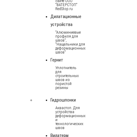
сайте ООО
"ВАТЕРСТОП"
RedStop.ru
Дилатационные
устройства
"Алюминиевые
профиля для
швов",
"Нащельники для
деформационных
швов"
Гернит
Уплотнитель
для
строительных
швов из
пористой
резины
Гидрошпонки
Аквастоп. Для
устройства
деформационных
и
технологических
швов
Вилатерм