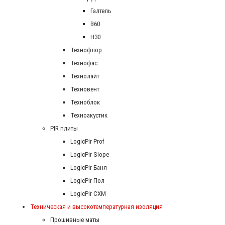
Галтель
В60
Н30
Технофлор
Технофас
Технолайт
Техновент
Техноблок
Техноакустик
PIR плиты
LogicPir Prof
LogicPir Slope
LogicPir Баня
LogicPir Пол
LogicPir СХМ
Техническая и высокотемпературная изоляция
Прошивные маты