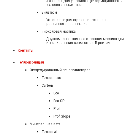
Аквастоп. Для устройства деформационных и
технологических швов
Вилатерм
Уплонитель для строительных швов
различного назначения
Тиоколовая мастика
Двухкомпонентная тиксотропная мастика для
использования совместно с Гернитом
Контакты
Теплоизоляция
Экструдированный пенополистирол
Техноплекс
Carbon
Eco
Eco SP
Prof
Prof Slope
Минеральная вата
Техноруф