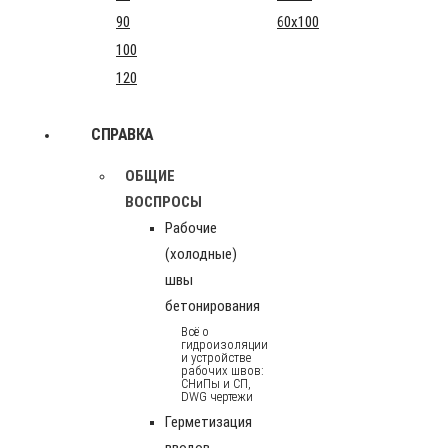
90
60x100
100
120
СПРАВКА
ОБЩИЕ
ВОСПРОСЫ
Рабочие
(холодные)
швы
бетонирования
Всё о
гидроизоляции
и устройстве
рабочих швов:
СНиПы и СП,
DWG чертежи
Герметизация
вводов