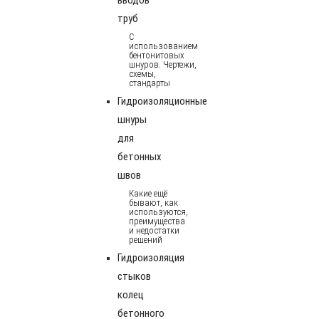
труб
С
использованием
бентонитовых
шнуров. Чертежи,
схемы,
стандарты
Гидроизоляционные
шнуры
для
бетонных
швов
Какие ещё
бывают, как
используются,
преимущества
и недостатки
решений
Гидроизоляция
стыков
колец
бетонного