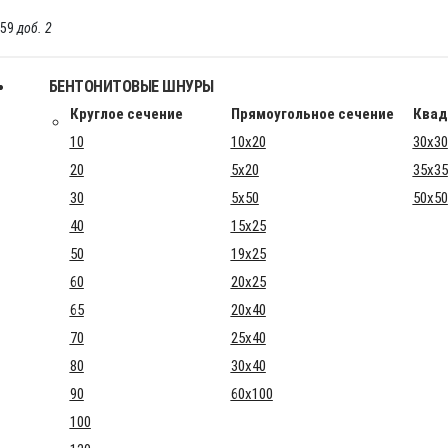
-59
доб. 2
БЕНТОНИТОВЫЕ ШНУРЫ
Круглое сечение
Прямоугольное сечение
Квад
10
10x20
30x30
20
5x20
35x35
30
5x50
50x50
40
15x25
50
19x25
60
20x25
65
20x40
70
25x40
80
30x40
90
60x100
100