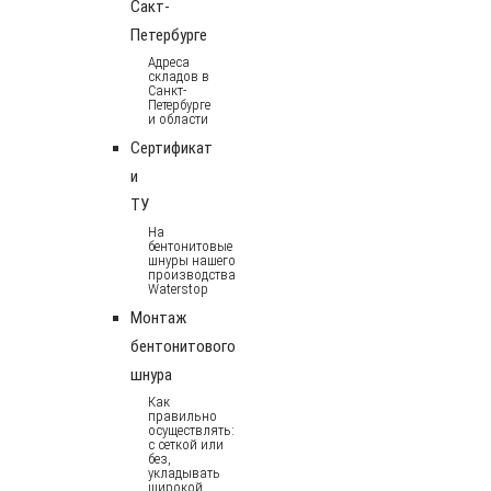
Сакт-
Петербурге
Адреса
складов в
Санкт-
Петербурге
и области
Сертификат
и
ТУ
На
бентонитовые
шнуры нашего
производства
Waterstop
Монтаж
бентонитового
шнура
Как
правильно
осуществлять:
с сеткой или
без,
укладывать
широкой