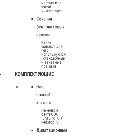
частью или
узкой -
читайте здесь.
Сечения
бентонитовых
шнуров
Какие
бывают, для
чего
используются
- стандартные
и заказные
позиции
КОМПЛЕКТУЮЩИЕ
Наш
полный
каталог
На новом
сайте ООО
"ВАТЕРСТОП"
RedStop.ru
Дилатационные