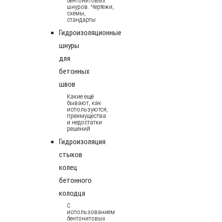
бентонитовых
шнуров. Чертежи,
схемы,
стандарты
Гидроизоляционные
шнуры
для
бетонных
швов
Какие ещё
бывают, как
используются,
преимущества
и недостатки
решений
Гидроизоляция
стыков
колец
бетонного
колодца
С
использованием
бентонитовых