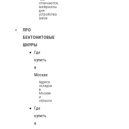
отличаются,
материалы
для
устройства
швов
ПРО
БЕНТОНИТОВЫЕ
ШНУРЫ
Где
купить
в
Москве
Адреса
складов
в
Москве
и
области
Где
купить
в