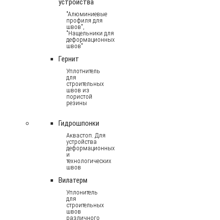
устройства
"Алюминиевые
профиля для
швов",
"Нащельники для
деформационных
швов"
Гернит
Уплотнитель
для
строительных
швов из
пористой
резины
Гидрошпонки
Аквастоп. Для
устройства
деформационных
и
технологических
швов
Вилатерм
Уплонитель
для
строительных
швов
различного