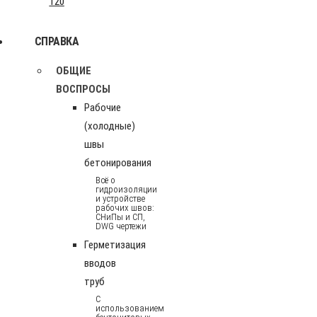
120
СПРАВКА
ОБЩИЕ
ВОСПРОСЫ
Рабочие
(холодные)
швы
бетонирования
Всё о
гидроизоляции
и устройстве
рабочих швов:
СНиПы и СП,
DWG чертежи
Герметизация
вводов
труб
С
использованием