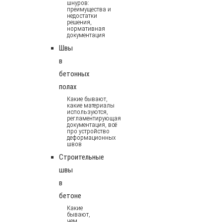
шнуров:
преимущества и
недостатки
решения,
нормативная
документация
Швы
в
бетонных
полах
Какие бывают,
какие материалы
используются,
регламентирующая
документация, всё
про устройство
деформационных
швов
Строительные
швы
в
бетоне
Какие
бывают,
чем