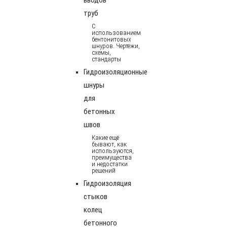
труб
С
использованием
бентонитовых
шнуров. Чертежи,
схемы,
стандарты
Гидроизоляционные
шнуры
для
бетонных
швов
Какие ещё
бывают, как
используются,
преимущества
и недостатки
решений
Гидроизоляция
стыков
колец
бетонного