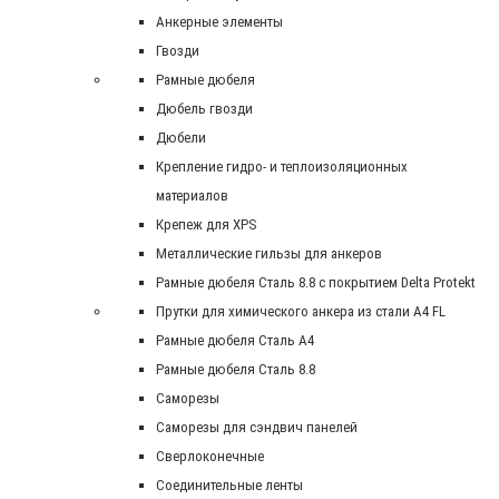
Анкерные элементы
Гвозди
Рамные дюбеля
Дюбель гвозди
Дюбели
Крепление гидро- и теплоизоляционных
материалов
Крепеж для XPS
Металлические гильзы для анкеров
Рамные дюбеля Сталь 8.8 с покрытием Delta Protekt
Прутки для химического анкера из стали А4 FL
Рамные дюбеля Сталь A4
Рамные дюбеля Сталь 8.8
Саморезы
Саморезы для сэндвич панелей
Сверлоконечные
Соединительные ленты