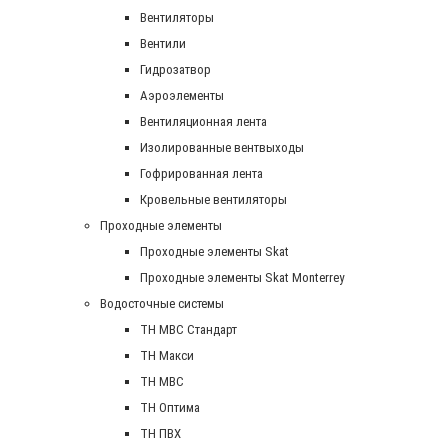
Вентиляторы
Вентили
Гидрозатвор
Аэроэлементы
Вентиляционная лента
Изолированные вентвыходы
Гофрированная лента
Кровельные вентиляторы
Проходные элементы
Проходные элементы Skat
Проходные элементы Skat Monterrey
Водосточные системы
TH MBC Стандарт
TH Макси
TH МВС
TH Оптима
TH ПВХ