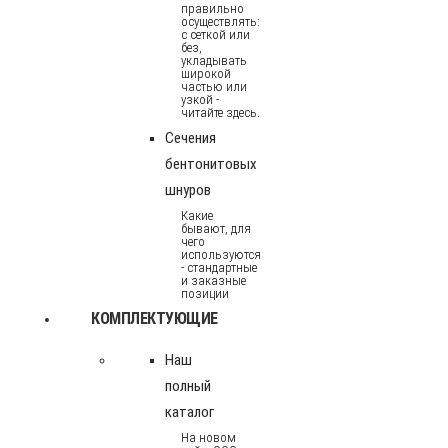
правильно
осуществлять:
с сеткой или
без,
укладывать
широкой
частью или
узкой -
читайте здесь.
Сечения
бентонитовых
шнуров
Какие
бывают, для
чего
используются
- стандартные
и заказные
позиции
КОМПЛЕКТУЮЩИЕ
Наш
полный
каталог
На новом