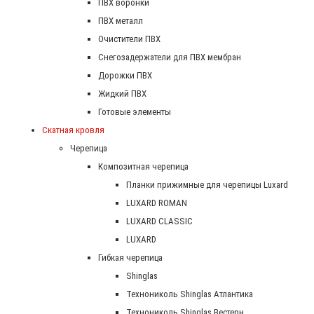
ПВХ воронки
ПВХ металл
Очистители ПВХ
Снегозадержатели для ПВХ мембран
Дорожки ПВХ
Жидкий ПВХ
Готовые элементы
Скатная кровля
Черепица
Композитная черепица
Планки прижимные для черепицы Luxard
LUXARD ROMAN
LUXARD CLASSIC
LUXARD
Гибкая черепица
Shinglas
Технониколь Shinglas Атлантика
Технониколь Shinglas Вестерн