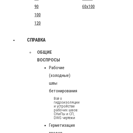
90
60x100
100
120
СПРАВКА
ОБЩИЕ
ВОСПРОСЫ
Рабочие
(холодные)
швы
бетонирования
Всё о
гидроизоляции
и устройстве
рабочих швов:
СНиПы и СП,
DWG чертежи
Герметизация
вводов