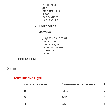
Уплонитель
для
строительных
швов
различного
назначения
Тиоколовая
мастика
Двухкомпонентная
тиксотропная
мастика для
использования
совместно с
Гернитом
КОНТАКТЫ
Search
Бентонитовые шнуры
Круглое сечение
Прямоугольное сечение
10
10x20
20
5x20
30
5x50