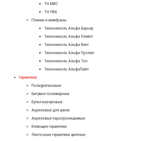
ТН МВС
ТН ПВХ
Пленки и мембраны
Технониколь Альфа Барьер
Технониколь Альфа Плейст
Технониколь Альфа Вент
Технониколь Альфа Протект
Технониколь Альфа Топ
Технониколь АльфаПайп
Герметики
Полиуретановые
Битумно-полимерные
Бутил-каучуковые
Акриловые для швов
Акриловые паропроницаемые
Клеющие герметики
Ленточные герметики цветные