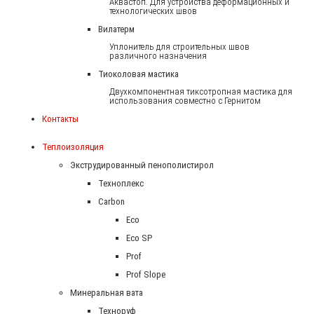
Аквастоп. Для устройства деформационных и
технологических швов
Вилатерм
Уплонитель для строительных швов
различного назначения
Тиоколовая мастика
Двухкомпонентная тиксотропная мастика для
использования совместно с Гернитом
Контакты
Теплоизоляция
Экструдированный пенополистирол
Техноплекс
Carbon
Eco
Eco SP
Prof
Prof Slope
Минеральная вата
Техноруф