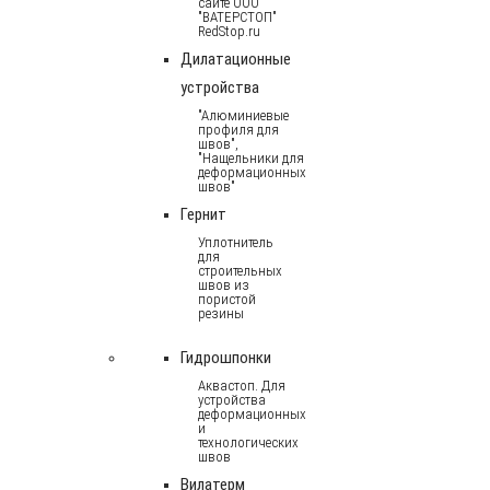
сайте ООО
"ВАТЕРСТОП"
RedStop.ru
Дилатационные
устройства
"Алюминиевые
профиля для
швов",
"Нащельники для
деформационных
швов"
Гернит
Уплотнитель
для
строительных
швов из
пористой
резины
Гидрошпонки
Аквастоп. Для
устройства
деформационных
и
технологических
швов
Вилатерм