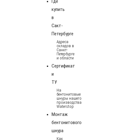
Где
купить
в
Сакт-
Петербурге
Адреса
складов в
Санкт-
Петербурге
и области
Сертификат
и
ТУ
На
бентонитовые
шнуры нашего
производства
Waterstop
Монтаж
бентонитового
шнура
Как