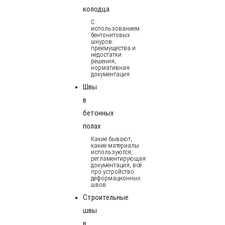
колодца
С
использованием
бентонитовых
шнуров:
преимущества и
недостатки
решения,
нормативная
документация
Швы
в
бетонных
полах
Какие бывают,
какие материалы
используются,
регламентирующая
документация, всё
про устройство
деформационных
швов
Строительные
швы
в