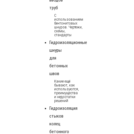
труб
С
использованием
бентонитовых
шнуров. Чертежи,
схемы,
стандарты
Гидроизоляционные
шнуры
для
бетонных
швов
Какие ещё
бывают, как
используются,
преимущества
и недостатки
решений
Гидроизоляция
стыков
колец
бетонного