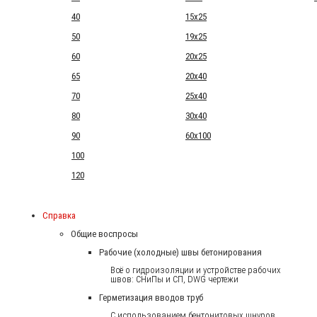
40
15x25
50
19x25
60
20x25
65
20x40
70
25x40
80
30x40
90
60x100
100
120
Справка
Общие воспросы
Рабочие (холодные) швы бетонирования
Всё о гидроизоляции и устройстве рабочих
швов: СНиПы и СП, DWG чертежи
Герметизация вводов труб
С использованием бентонитовых шнуров.