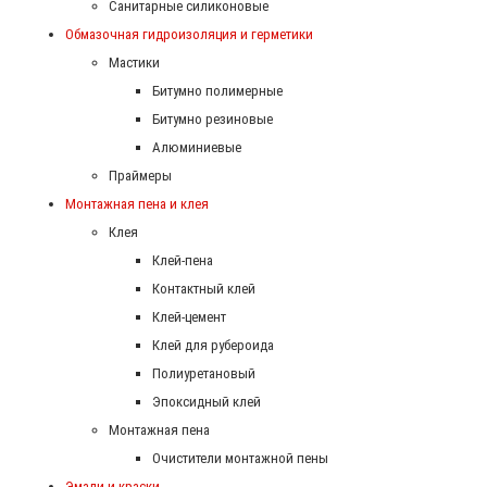
Санитарные силиконовые
Обмазочная гидроизоляция и герметики
Мастики
Битумно полимерные
Битумно резиновые
Алюминиевые
Праймеры
Монтажная пена и клея
Клея
Клей-пена
Контактный клей
Клей-цемент
Клей для рубероида
Полиуретановый
Эпоксидный клей
Монтажная пена
Очистители монтажной пены
Эмали и краски