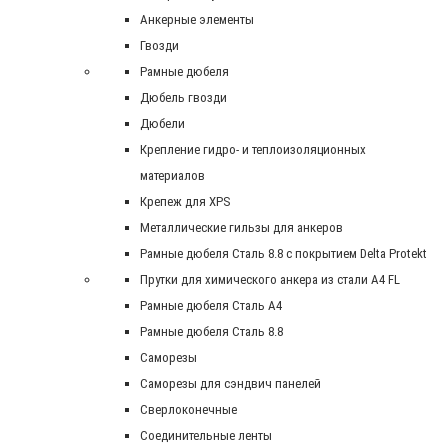
Анкерные элементы
Гвозди
Рамные дюбеля
Дюбель гвозди
Дюбели
Крепление гидро- и теплоизоляционных
материалов
Крепеж для XPS
Металлические гильзы для анкеров
Рамные дюбеля Сталь 8.8 с покрытием Delta Protekt
Прутки для химического анкера из стали А4 FL
Рамные дюбеля Сталь A4
Рамные дюбеля Сталь 8.8
Саморезы
Саморезы для сэндвич панелей
Сверлоконечные
Соединительные ленты