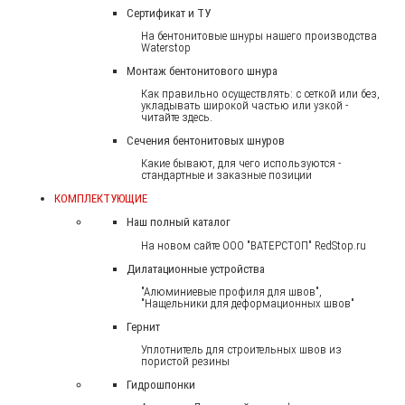
Сертификат и ТУ
На бентонитовые шнуры нашего производства
Waterstop
Монтаж бентонитового шнура
Как правильно осуществлять: с сеткой или без,
укладывать широкой частью или узкой -
читайте здесь.
Сечения бентонитовых шнуров
Какие бывают, для чего используются -
стандартные и заказные позиции
КОМПЛЕКТУЮЩИЕ
Наш полный каталог
На новом сайте ООО "ВАТЕРСТОП" RedStop.ru
Дилатационные устройства
"Алюминиевые профиля для швов",
"Нащельники для деформационных швов"
Гернит
Уплотнитель для строительных швов из
пористой резины
Гидрошпонки