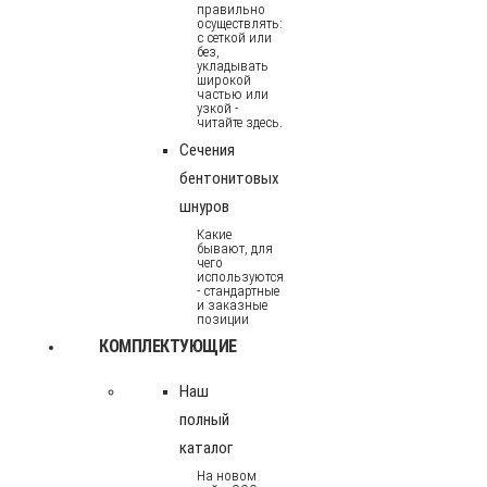
правильно
осуществлять:
с сеткой или
без,
укладывать
широкой
частью или
узкой -
читайте здесь.
Сечения
бентонитовых
шнуров
Какие
бывают, для
чего
используются
- стандартные
и заказные
позиции
КОМПЛЕКТУЮЩИЕ
Наш
полный
каталог
На новом