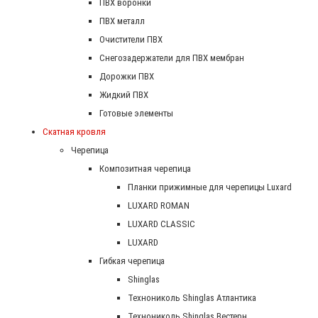
ПВХ воронки
ПВХ металл
Очистители ПВХ
Снегозадержатели для ПВХ мембран
Дорожки ПВХ
Жидкий ПВХ
Готовые элементы
Скатная кровля
Черепица
Композитная черепица
Планки прижимные для черепицы Luxard
LUXARD ROMAN
LUXARD CLASSIC
LUXARD
Гибкая черепица
Shinglas
Технониколь Shinglas Атлантика
Технониколь Shinglas Вестерн