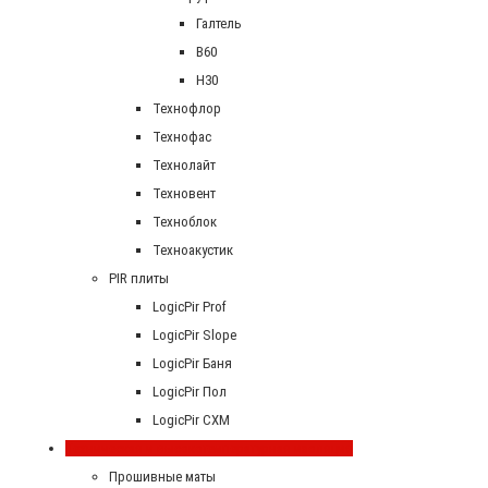
Галтель
В60
Н30
Технофлор
Технофас
Технолайт
Техновент
Техноблок
Техноакустик
PIR плиты
LogicPir Prof
LogicPir Slope
LogicPir Баня
LogicPir Пол
LogicPir СХМ
Техническая и высокотемпературная изоляция
Прошивные маты