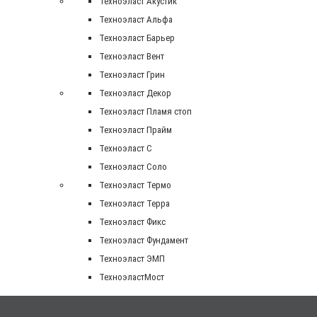
Техноэласт Акустик
Техноэласт Альфа
Техноэласт Барьер
Техноэласт Вент
Техноэласт Грин
Техноэласт Декор
Техноэласт Пламя стоп
Техноэласт Прайм
Техноэласт С
Техноэласт Соло
Техноэласт Термо
Техноэласт Терра
Техноэласт Фикс
Техноэласт Фундамент
Техноэласт ЭМП
ТехноэластМост