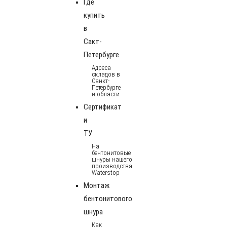
Где
купить
в
Сакт-
Петербурге
Адреса
складов в
Санкт-
Петербурге
и области
Сертификат
и
ТУ
На
бентонитовые
шнуры нашего
производства
Waterstop
Монтаж
бентонитового
шнура
Как