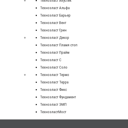
Техноэласт Акустик
Техноэласт Альфа
Техноэласт Барьер
Техноэласт Вент
Техноэласт Грин
Техноэласт Декор
Техноэласт Пламя стоп
Техноэласт Прайм
Техноэласт С
Техноэласт Соло
Техноэласт Термо
Техноэласт Терра
Техноэласт Фикс
Техноэласт Фундамент
Техноэласт ЭМП
ТехноэластМост