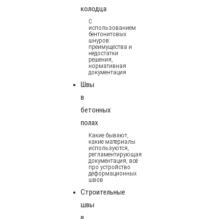
колодца
С
использованием
бентонитовых
шнуров:
преимущества и
недостатки
решения,
нормативная
документация
Швы
в
бетонных
полах
Какие бывают,
какие материалы
используются,
регламентирующая
документация, всё
про устройство
деформационных
швов
Строительные
швы
в