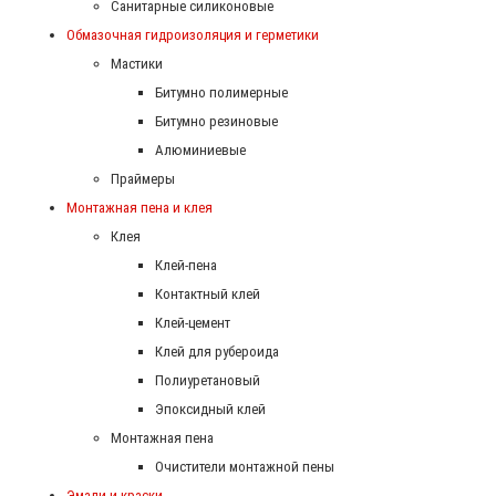
Санитарные силиконовые
Обмазочная гидроизоляция и герметики
Мастики
Битумно полимерные
Битумно резиновые
Алюминиевые
Праймеры
Монтажная пена и клея
Клея
Клей-пена
Контактный клей
Клей-цемент
Клей для рубероида
Полиуретановый
Эпоксидный клей
Монтажная пена
Очистители монтажной пены
Эмали и краски