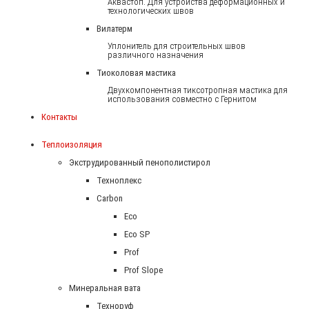
Аквастоп. Для устройства деформационных и
технологических швов
Вилатерм
Уплонитель для строительных швов
различного назначения
Тиоколовая мастика
Двухкомпонентная тиксотропная мастика для
использования совместно с Гернитом
Контакты
Теплоизоляция
Экструдированный пенополистирол
Техноплекс
Carbon
Eco
Eco SP
Prof
Prof Slope
Минеральная вата
Техноруф