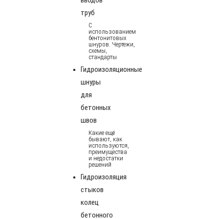
труб
С
использованием
бентонитовых
шнуров. Чертежи,
схемы,
стандарты
Гидроизоляционные
шнуры
для
бетонных
швов
Какие ещё
бывают, как
используются,
преимущества
и недостатки
решений
Гидроизоляция
стыков
колец
бетонного