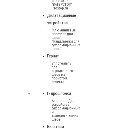
сайте ООО
"ВАТЕРСТОП"
RedStop.ru
Дилатационные
устройства
"Алюминиевые
профиля для
швов",
"Нащельники для
деформационных
швов"
Гернит
Уплотнитель
для
строительных
швов из
пористой
резины
Гидрошпонки
Аквастоп. Для
устройства
деформационных
и
технологических
швов
Вилатерм