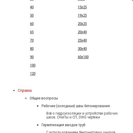
40
15x25
50
19x25
60
20x25
65
20x40
70
25x40
80
30x40
90
60x100
100
120
Справка
Общие воспросы
Рабочие (холодные) швы бетонирования
Всё о гидроизоляции и устройстве рабочих
швов: СНиПы и СП, DWG чертежи
Герметизация вводов труб
С использованием бентонитовых шнуров.