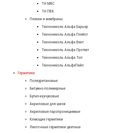
ТН МВС
ТН ПВХ
Пленки и мембраны
Технониколь Альфа Барьер
Технониколь Альфа Плейст
Технониколь Альфа Вент
Технониколь Альфа Протект
Технониколь Альфа Топ
Технониколь АльфаПайп
Герметики
Полиуретановые
Битумно-полимерные
Бутил-каучуковые
Акриловые для швов
Акриловые паропроницаемые
Клеющие герметики
Ленточные герметики цветные