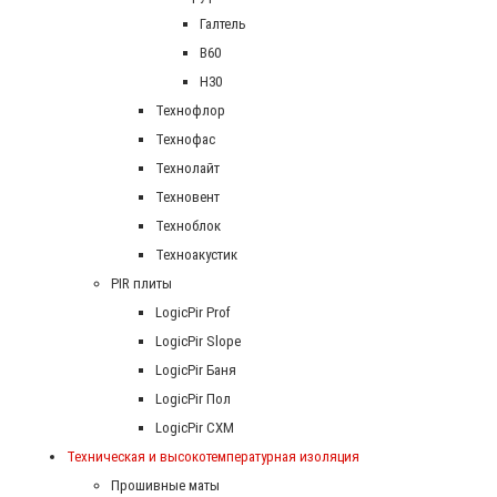
Галтель
В60
Н30
Технофлор
Технофас
Технолайт
Техновент
Техноблок
Техноакустик
PIR плиты
LogicPir Prof
LogicPir Slope
LogicPir Баня
LogicPir Пол
LogicPir СХМ
Техническая и высокотемпературная изоляция
Прошивные маты