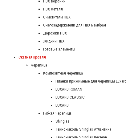
ПВХ воронки
ПВХ металл
Очистители ПВХ
Снегозадержатели для ПВХ мембран
Дорожки ПВХ
Жидкий ПВХ
Готовые элементы
Скатная кровля
Черепица
Композитная черепица
Планки прижимные для черепицы Luxard
LUXARD ROMAN
LUXARD CLASSIC
LUXARD
Гибкая черепица
Shinglas
Технониколь Shinglas Атлантика
Технониколь Shinglas Вестерн