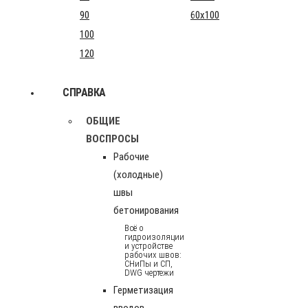
90
60x100
100
120
СПРАВКА
ОБЩИЕ
ВОСПРОСЫ
Рабочие
(холодные)
швы
бетонирования
Всё о
гидроизоляции
и устройстве
рабочих швов:
СНиПы и СП,
DWG чертежи
Герметизация
вводов