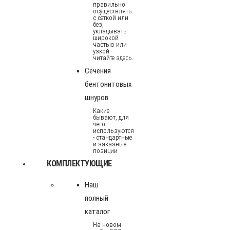
правильно
осуществлять:
с сеткой или
без,
укладывать
широкой
частью или
узкой -
читайте здесь.
Сечения
бентонитовых
шнуров
Какие
бывают, для
чего
используются
- стандартные
и заказные
позиции
КОМПЛЕКТУЮЩИЕ
Наш
полный
каталог
На новом