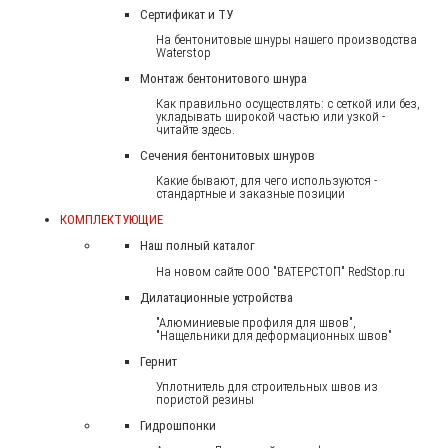
Сертификат и ТУ
На бентонитовые шнуры нашего производства
Waterstop
Монтаж бентонитового шнура
Как правильно осуществлять: с сеткой или без,
укладывать широкой частью или узкой -
читайте здесь.
Сечения бентонитовых шнуров
Какие бывают, для чего используются -
стандартные и заказные позиции
КОМПЛЕКТУЮЩИЕ
Наш полный каталог
На новом сайте ООО "ВАТЕРСТОП" RedStop.ru
Дилатационные устройства
"Алюминиевые профиля для швов",
"Нащельники для деформационных швов"
Гернит
Уплотнитель для строительных швов из
пористой резины
Гидрошпонки