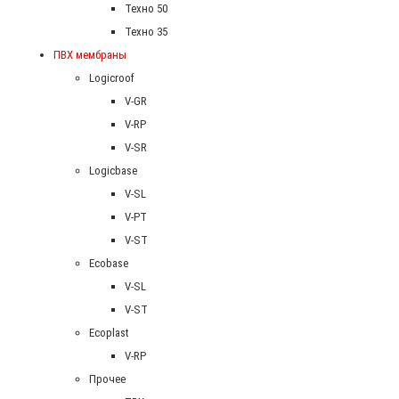
Техно 50
Техно 35
ПВХ мембраны
Logicroof
V-GR
V-RP
V-SR
Logicbase
V-SL
V-PT
V-ST
Ecobase
V-SL
V-ST
Ecoplast
V-RP
Прочее