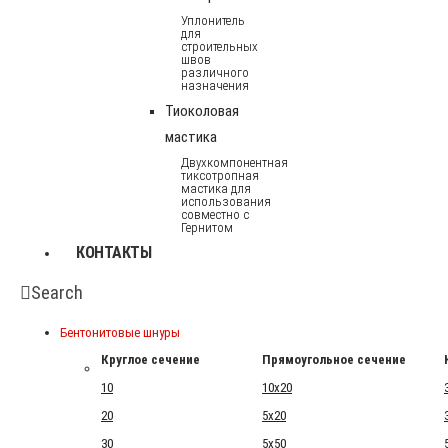
Уплонитель
для
строительных
швов
различного
назначения
Тиоколовая
мастика
Двухкомпонентная
тиксотропная
мастика для
использования
совместно с
Гернитом
КОНТАКТЫ
Search
Бентонитовые шнуры
Круглое сечение
Прямоугольное сечение
10
10x20
20
5x20
30
5x50