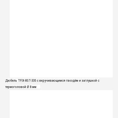
Дюбель TFIX-8ST-335 с вкручивающимся гвоздём и заглушкой с
термоголовой Ø 8 мм