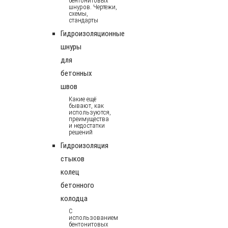
бентонитовых
шнуров. Чертежи,
схемы,
стандарты
Гидроизоляционные
шнуры
для
бетонных
швов
Какие ещё
бывают, как
используются,
преимущества
и недостатки
решений
Гидроизоляция
стыков
колец
бетонного
колодца
С
использованием
бентонитовых