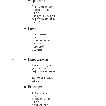
устройства
"Алюминиевые
профиля для
швов",
"Нащельники для
деформационных
швов"
Гернит
Уплотнитель
для
строительных
швов из
пористой
резины
Гидрошпонки
Аквастоп. Для
устройства
деформационных
и
технологических
швов
Вилатерм
Уплонитель
для
строительных
швов
различного