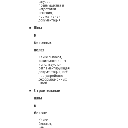
шнуров:
преимущества и
недостатки
решения,
нормативная
документация
Швы
в
бетонных
полах
Какие бывают,
какие материалы
используются,
регламентирующая
документация, всё
про устройство
деформационных
швов
Строительные
швы
в
бетоне
Какие
бывают,
чем