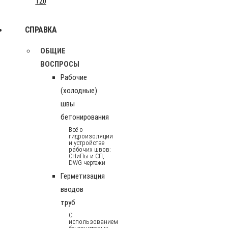
120
СПРАВКА
ОБЩИЕ
ВОСПРОСЫ
Рабочие
(холодные)
швы
бетонирования
Всё о
гидроизоляции
и устройстве
рабочих швов:
СНиПы и СП,
DWG чертежи
Герметизация
вводов
труб
С
использованием