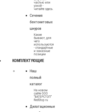
частью или
узкой -
читайте здесь.
Сечения
бентонитовых
шнуров
Какие
бывают, для
чего
используются
- стандартные
и заказные
позиции
КОМПЛЕКТУЮЩИЕ
Наш
полный
каталог
На новом
сайте ООО
"ВАТЕРСТОП"
RedStop.ru
Дилатационные