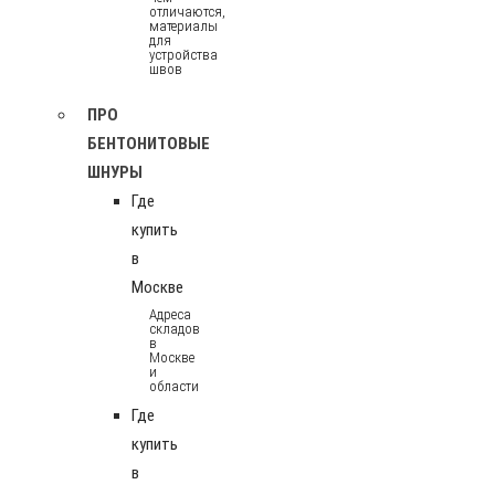
отличаются,
материалы
для
устройства
швов
ПРО
БЕНТОНИТОВЫЕ
ШНУРЫ
Где
купить
в
Москве
Адреса
складов
в
Москве
и
области
Где
купить
в