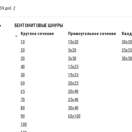
-59
доб. 2
БЕНТОНИТОВЫЕ ШНУРЫ
Круглое сечение
Прямоугольное сечение
Квад
10
10x20
30x30
20
5x20
35x35
30
5x50
50x50
40
15x25
50
19x25
60
20x25
65
20x40
70
25x40
80
30x40
90
60x100
100