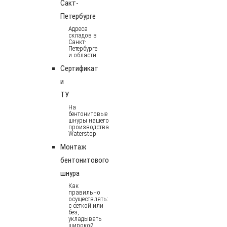
Сакт-
Петербурге
Адреса
складов в
Санкт-
Петербурге
и области
Сертификат
и
ТУ
На
бентонитовые
шнуры нашего
производства
Waterstop
Монтаж
бентонитового
шнура
Как
правильно
осуществлять:
с сеткой или
без,
укладывать
широкой