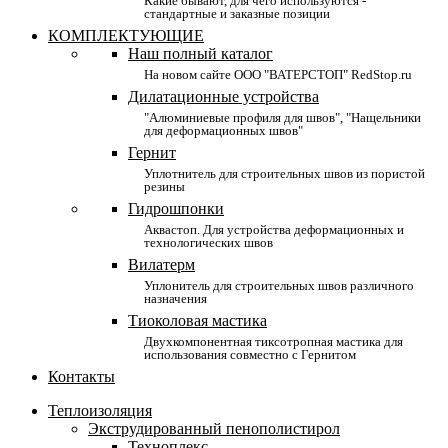
Какие бывают, для чего используются -
стандартные и заказные позиции
КОМПЛЕКТУЮЩИЕ
Наш полный каталог
На новом сайте ООО "ВАТЕРСТОП" RedStop.ru
Дилатационные устройства
"Алюминиевые профиля для швов", "Нащельники
для деформационных швов"
Гернит
Уплотнитель для строительных швов из пористой
резины
Гидрошпонки
Аквастоп. Для устройства деформационных и
технологических швов
Вилатерм
Уплонитель для строительных швов различного
назначения
Тиоколовая мастика
Двухкомпонентная тиксотропная мастика для
использования совместно с Гернитом
Контакты
Теплоизоляция
Экструдированный пенополистирол
Техноплекс