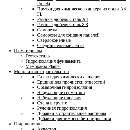
Protekt
Прутки для химического анкера из стали А4
FL
Рамные дюбеля Сталь A4
Рамные дюбеля Сталь 8.8
Саморезы
Саморезы для сэндвич панелей
Сверлоконечные
Соединительные ленты
Геоматериалы
Геотекстиль
Гидроизоляция фундамента
Мембраны Planter
Монолитное строительство
Гильзы для химических анкеров
Ершики для прочистки отверстий
Обмазочная гидроизоляция
Набухающие герметики
Набухающие профиля
Стена в грунте
Рулонная гидроизоляция
Добавки в строительные растворы
Добавки для зимнего бетонирования
Гидрошпонки
Аквастоп