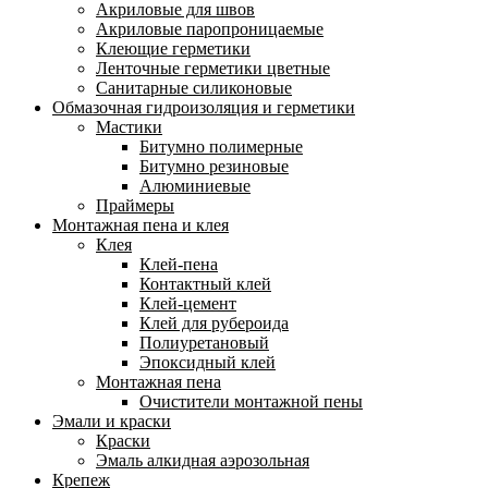
Акриловые для швов
Акриловые паропроницаемые
Клеющие герметики
Ленточные герметики цветные
Санитарные силиконовые
Обмазочная гидроизоляция и герметики
Мастики
Битумно полимерные
Битумно резиновые
Алюминиевые
Праймеры
Монтажная пена и клея
Клея
Клей-пена
Контактный клей
Клей-цемент
Клей для рубероида
Полиуретановый
Эпоксидный клей
Монтажная пена
Очистители монтажной пены
Эмали и краски
Краски
Эмаль алкидная аэрозольная
Крепеж