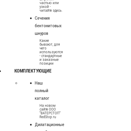
частью или
узкой -
читайте здесь.
Сечения
бентонитовых
шнуров
Какие
бывают, для
чего
используются
- стандартные
и заказные
позиции
КОМПЛЕКТУЮЩИЕ
Наш
полный
каталог
На новом
сайте ООО
"ВАТЕРСТОП"
RedStop.ru
Дилатационные