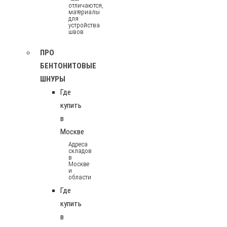
отличаются,
материалы
для
устройства
швов
ПРО
БЕНТОНИТОВЫЕ
ШНУРЫ
Где
купить
в
Москве
Адреса
складов
в
Москве
и
области
Где
купить
в