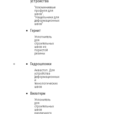
устройства
"Алюминиевые
профиля для
швов",
"Нащельники для
деформационных
швов"
Гернит
Уплотнитель
для
строительных
швов из
пористой
резины
Гидрошпонки
Аквастоп. Для
устройства
деформационных
и
технологических
швов
Вилатерм
Уплонитель
для
строительных
швов
различного