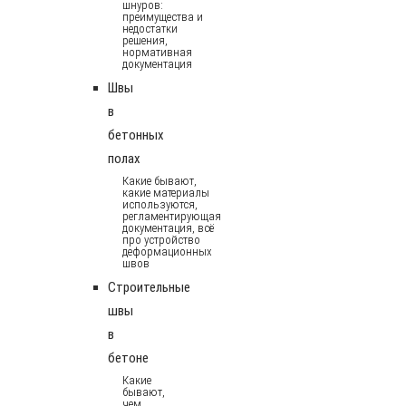
шнуров:
преимущества и
недостатки
решения,
нормативная
документация
Швы
в
бетонных
полах
Какие бывают,
какие материалы
используются,
регламентирующая
документация, всё
про устройство
деформационных
швов
Строительные
швы
в
бетоне
Какие
бывают,
чем