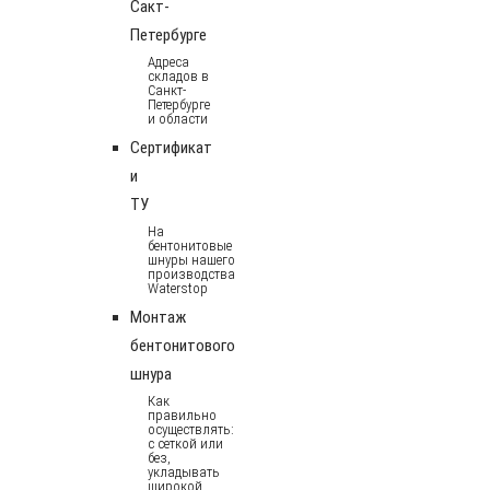
Сакт-
Петербурге
Адреса
складов в
Санкт-
Петербурге
и области
Сертификат
и
ТУ
На
бентонитовые
шнуры нашего
производства
Waterstop
Монтаж
бентонитового
шнура
Как
правильно
осуществлять:
с сеткой или
без,
укладывать
широкой