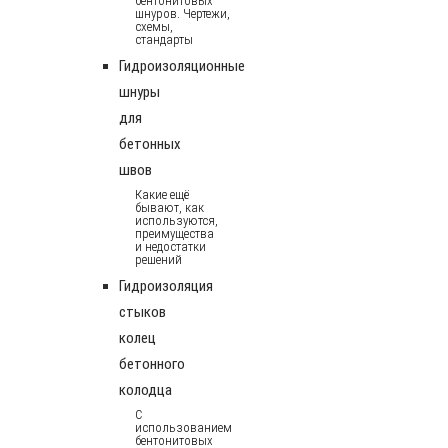
бентонитовых
шнуров. Чертежи,
схемы,
стандарты
Гидроизоляционные
шнуры
для
бетонных
швов
Какие ещё
бывают, как
используются,
преимущества
и недостатки
решений
Гидроизоляция
стыков
колец
бетонного
колодца
С
использованием
бентонитовых