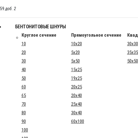
-59
доб. 2
БЕНТОНИТОВЫЕ ШНУРЫ
Круглое сечение
Прямоугольное сечение
Квад
10
10x20
30x30
20
5x20
35x35
30
5x50
50x50
40
15x25
50
19x25
60
20x25
65
20x40
70
25x40
80
30x40
90
60x100
100