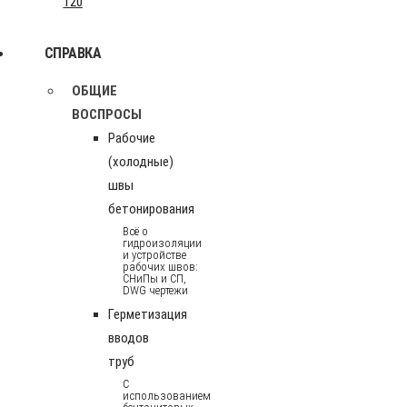
120
СПРАВКА
ОБЩИЕ
ВОСПРОСЫ
Рабочие
(холодные)
швы
бетонирования
Всё о
гидроизоляции
и устройстве
рабочих швов:
СНиПы и СП,
DWG чертежи
Герметизация
вводов
труб
С
использованием