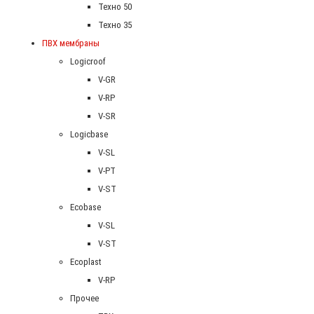
Техно 50
Техно 35
ПВХ мембраны
Logicroof
V-GR
V-RP
V-SR
Logicbase
V-SL
V-PT
V-ST
Ecobase
V-SL
V-ST
Ecoplast
V-RP
Прочее