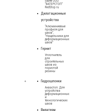
сайте ООО
"ВАТЕРСТОП"
RedStop.ru
Дилатационные
устройства
"Алюминиевые
профиля для
швов",
"Нащельники для
деформационных
швов"
Гернит
Уплотнитель
для
строительных
швов из
пористой
резины
Гидрошпонки
Аквастоп. Для
устройства
деформационных
и
технологических
швов
Вилатерм