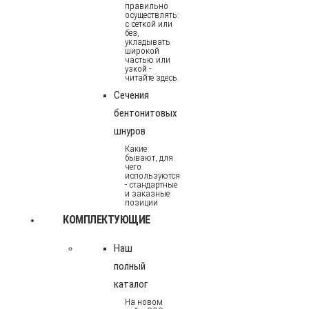
правильно
осуществлять:
с сеткой или
без,
укладывать
широкой
частью или
узкой -
читайте здесь.
Сечения
бентонитовых
шнуров
Какие
бывают, для
чего
используются
- стандартные
и заказные
позиции
КОМПЛЕКТУЮЩИЕ
Наш
полный
каталог
На новом