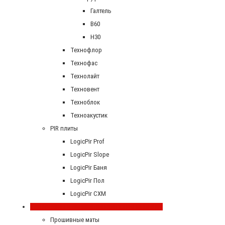
Галтель
В60
Н30
Технофлор
Технофас
Технолайт
Техновент
Техноблок
Техноакустик
PIR плиты
LogicPir Prof
LogicPir Slope
LogicPir Баня
LogicPir Пол
LogicPir СХМ
Техническая и высокотемпературная изоляция
Прошивные маты