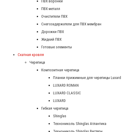
ПВХ воронки
ПВХ металл
Очистители ПВХ
Снегозадержатели для ПВХ мембран
Дорожки ПВХ
Жидкий ПВХ
Готовые элементы
Скатная кровля
Черепица
Композитная черепица
Планки прижимные для черепицы Luxard
LUXARD ROMAN
LUXARD CLASSIC
LUXARD
Гибкая черепица
Shinglas
Технониколь Shinglas Атлантика
Технониколь Shinglas Вестерн