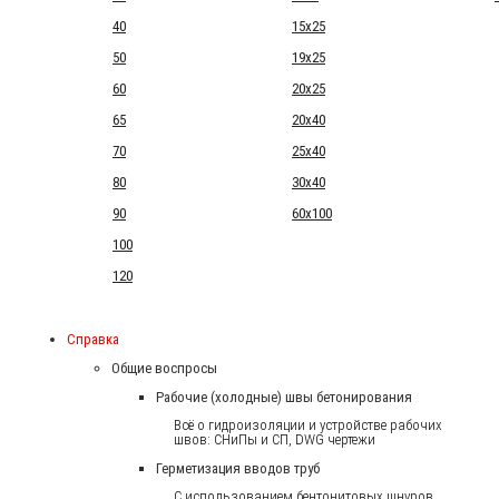
40
15x25
50
19x25
60
20x25
65
20x40
70
25x40
80
30x40
90
60x100
100
120
Справка
Общие воспросы
Рабочие (холодные) швы бетонирования
Всё о гидроизоляции и устройстве рабочих
швов: СНиПы и СП, DWG чертежи
Герметизация вводов труб
С использованием бентонитовых шнуров.