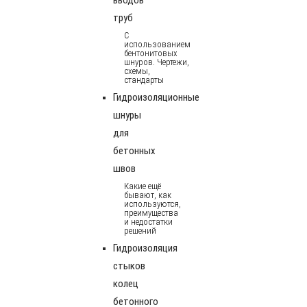
труб
С
использованием
бентонитовых
шнуров. Чертежи,
схемы,
стандарты
Гидроизоляционные
шнуры
для
бетонных
швов
Какие ещё
бывают, как
используются,
преимущества
и недостатки
решений
Гидроизоляция
стыков
колец
бетонного