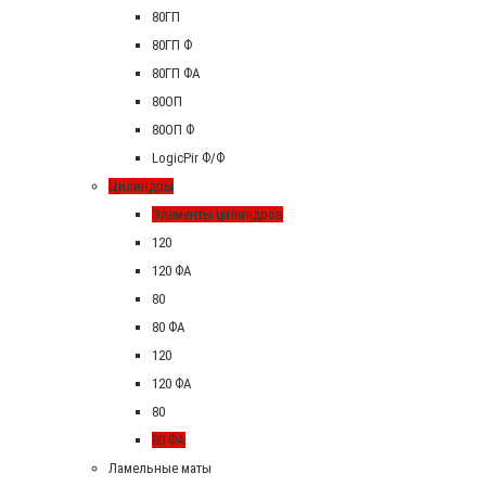
80ГП
80ГП Ф
80ГП ФА
80ОП
80ОП Ф
LogicPir Ф/Ф
Цилиндры
Элементы цилиндров
120
120 ФА
80
80 ФА
120
120 ФА
80
80 ФА
Ламельные маты