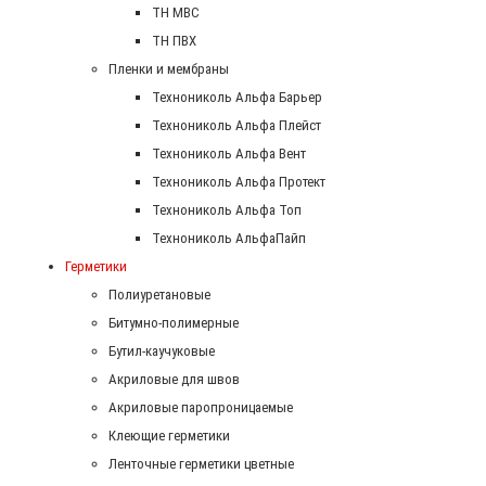
ТН МВС
ТН ПВХ
Пленки и мембраны
Технониколь Альфа Барьер
Технониколь Альфа Плейст
Технониколь Альфа Вент
Технониколь Альфа Протект
Технониколь Альфа Топ
Технониколь АльфаПайп
Герметики
Полиуретановые
Битумно-полимерные
Бутил-каучуковые
Акриловые для швов
Акриловые паропроницаемые
Клеющие герметики
Ленточные герметики цветные