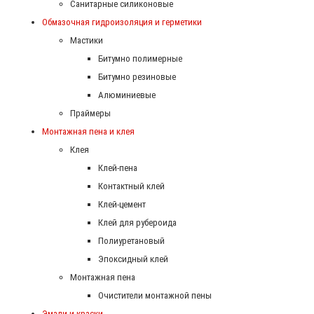
Санитарные силиконовые
Обмазочная гидроизоляция и герметики
Мастики
Битумно полимерные
Битумно резиновые
Алюминиевые
Праймеры
Монтажная пена и клея
Клея
Клей-пена
Контактный клей
Клей-цемент
Клей для рубероида
Полиуретановый
Эпоксидный клей
Монтажная пена
Очистители монтажной пены
Эмали и краски