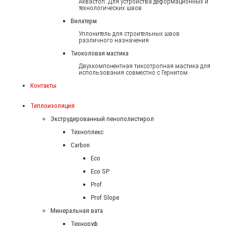
Аквастоп. Для устройства деформационных и
технологических швов
Вилатерм
Уплонитель для строительных швов
различного назначения
Тиоколовая мастика
Двухкомпонентная тиксотропная мастика для
использования совместно с Гернитом
Контакты
Теплоизоляция
Экструдированный пенополистирол
Техноплекс
Carbon
Eco
Eco SP
Prof
Prof Slope
Минеральная вата
Техноруф