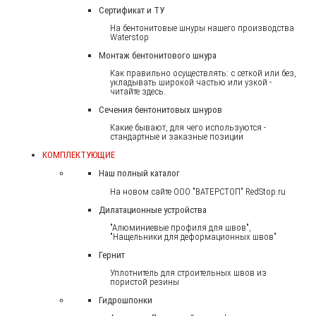
Сертификат и ТУ
На бентонитовые шнуры нашего производства
Waterstop
Монтаж бентонитового шнура
Как правильно осуществлять: с сеткой или без,
укладывать широкой частью или узкой -
читайте здесь.
Сечения бентонитовых шнуров
Какие бывают, для чего используются -
стандартные и заказные позиции
КОМПЛЕКТУЮЩИЕ
Наш полный каталог
На новом сайте ООО "ВАТЕРСТОП" RedStop.ru
Дилатационные устройства
"Алюминиевые профиля для швов",
"Нащельники для деформационных швов"
Гернит
Уплотнитель для строительных швов из
пористой резины
Гидрошпонки