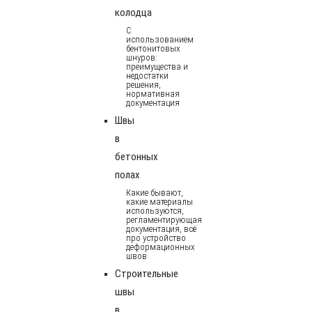
колодца
С
использованием
бентонитовых
шнуров:
преимущества и
недостатки
решения,
нормативная
документация
Швы
в
бетонных
полах
Какие бывают,
какие материалы
используются,
регламентирующая
документация, всё
про устройство
деформационных
швов
Строительные
швы
в