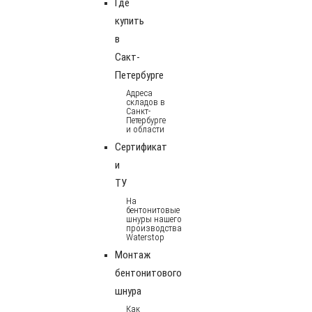
Где
купить
в
Сакт-
Петербурге
Адреса
складов в
Санкт-
Петербурге
и области
Сертификат
и
ТУ
На
бентонитовые
шнуры нашего
производства
Waterstop
Монтаж
бентонитового
шнура
Как