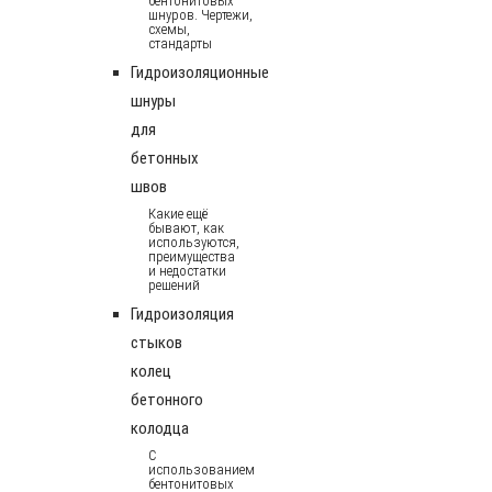
бентонитовых
шнуров. Чертежи,
схемы,
стандарты
Гидроизоляционные
шнуры
для
бетонных
швов
Какие ещё
бывают, как
используются,
преимущества
и недостатки
решений
Гидроизоляция
стыков
колец
бетонного
колодца
С
использованием
бентонитовых