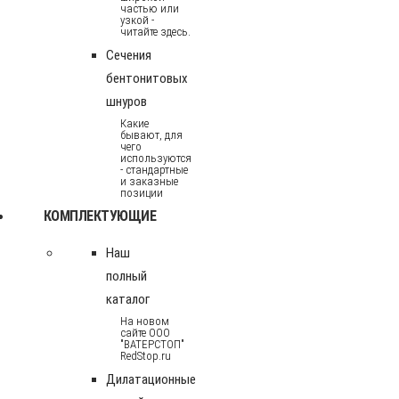
частью или
узкой -
читайте здесь.
Сечения
бентонитовых
шнуров
Какие
бывают, для
чего
используются
- стандартные
и заказные
позиции
КОМПЛЕКТУЮЩИЕ
Наш
полный
каталог
На новом
сайте ООО
"ВАТЕРСТОП"
RedStop.ru
Дилатационные