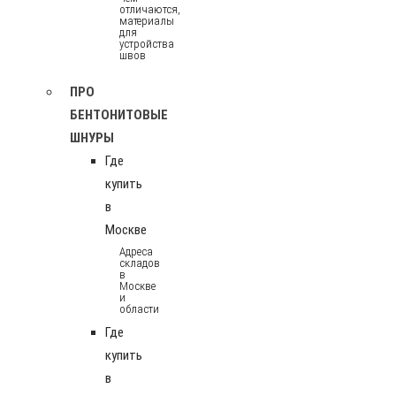
отличаются,
материалы
для
устройства
швов
ПРО
БЕНТОНИТОВЫЕ
ШНУРЫ
Где
купить
в
Москве
Адреса
складов
в
Москве
и
области
Где
купить
в