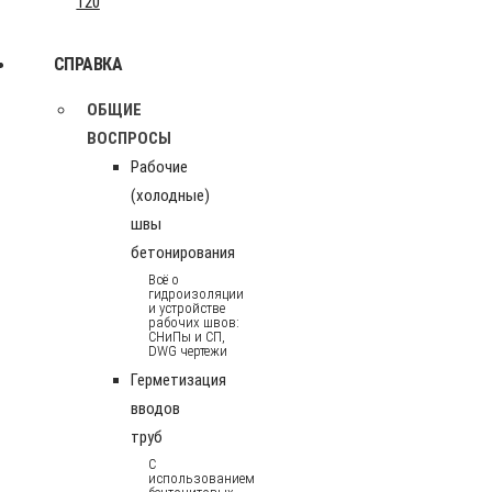
120
СПРАВКА
ОБЩИЕ
ВОСПРОСЫ
Рабочие
(холодные)
швы
бетонирования
Всё о
гидроизоляции
и устройстве
рабочих швов:
СНиПы и СП,
DWG чертежи
Герметизация
вводов
труб
С
использованием