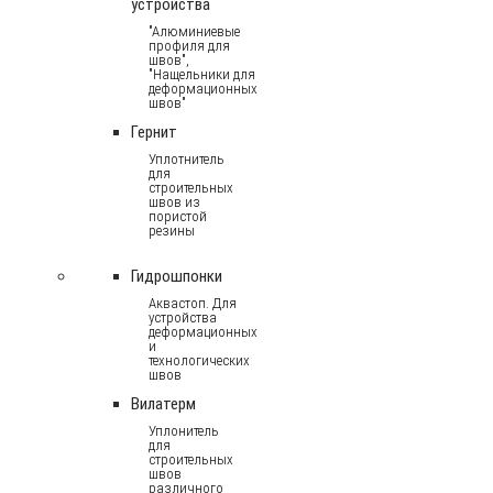
устройства
"Алюминиевые
профиля для
швов",
"Нащельники для
деформационных
швов"
Гернит
Уплотнитель
для
строительных
швов из
пористой
резины
Гидрошпонки
Аквастоп. Для
устройства
деформационных
и
технологических
швов
Вилатерм
Уплонитель
для
строительных
швов
различного