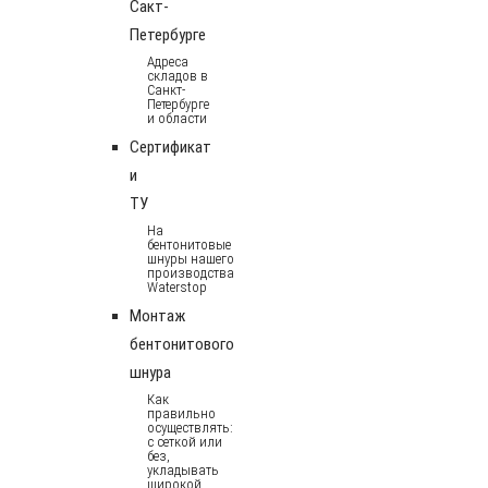
Сакт-
Петербурге
Адреса
складов в
Санкт-
Петербурге
и области
Сертификат
и
ТУ
На
бентонитовые
шнуры нашего
производства
Waterstop
Монтаж
бентонитового
шнура
Как
правильно
осуществлять:
с сеткой или
без,
укладывать
широкой