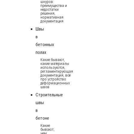
шнуров:
преимущества и
недостатки
решения,
нормативная
документация
Швы
в
бетонных
полах
Какие бывают,
какие материалы
используются,
регламентирующая
документация, всё
про устройство
деформационных
швов
Строительные
швы
в
бетоне
Какие
бывают,
чем