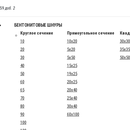
-59
доб. 2
БЕНТОНИТОВЫЕ ШНУРЫ
Круглое сечение
Прямоугольное сечение
Квад
10
10x20
30x30
20
5x20
35x35
30
5x50
50x50
40
15x25
50
19x25
60
20x25
65
20x40
70
25x40
80
30x40
90
60x100
100