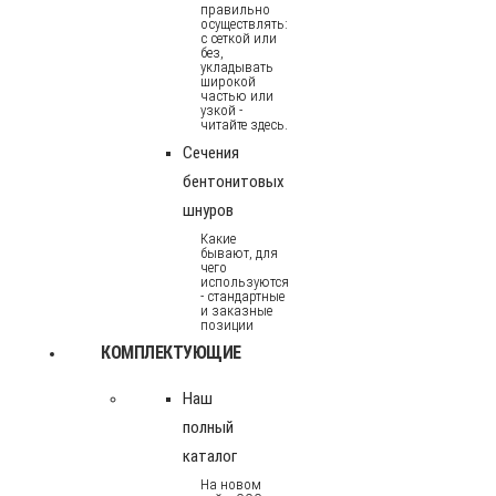
правильно
осуществлять:
с сеткой или
без,
укладывать
широкой
частью или
узкой -
читайте здесь.
Сечения
бентонитовых
шнуров
Какие
бывают, для
чего
используются
- стандартные
и заказные
позиции
КОМПЛЕКТУЮЩИЕ
Наш
полный
каталог
На новом