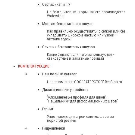
Сертификат и ТУ
На бентонитовые шнуры нашего производства
Waterstop
Монтаж бентонитового шнура
Как правильно осуществлять: с сеткой или без,
укладывать широкой частью или узкой -
читайте здесь.
Сечения бентонитовых шнуров
Какие бывают, для чего используются -
стандартные и заказные позиции
КОМПЛЕКТУЮЩИЕ
Наш полный каталог
На новом сайте ООО "ВАТЕРСТОП" RedStop.ru
Дилатационные устройства
"Алюминиевые профиля для швов",
"Нащельники для деформационных швов"
Гернит
Уплотнитель для строительных швов из
пористой резины
Гидрошпонки