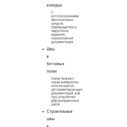
колодца
С
использованием
бентонитовых
шнуров:
преимущества и
недостатки
решения,
нормативная
документация
Швы
в
бетонных
полах
Какие бывают,
какие материалы
используются,
регламентирующая
документация, всё
про устройство
деформационных
швов
Строительные
швы
в