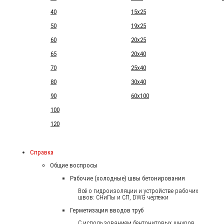
40
15x25
50
19x25
60
20x25
65
20x40
70
25x40
80
30x40
90
60x100
100
120
Справка
Общие воспросы
Рабочие (холодные) швы бетонирования
Всё о гидроизоляции и устройстве рабочих
швов: СНиПы и СП, DWG чертежи
Герметизация вводов труб
С использованием бентонитовых шнуров.