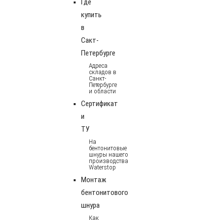
Где
купить
в
Сакт-
Петербурге
Адреса
складов в
Санкт-
Петербурге
и области
Сертификат
и
ТУ
На
бентонитовые
шнуры нашего
производства
Waterstop
Монтаж
бентонитового
шнура
Как