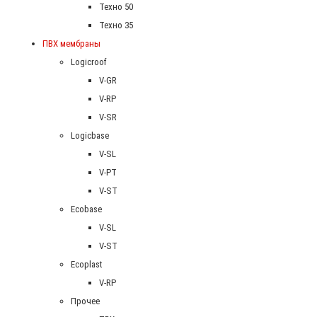
Техно 50
Техно 35
ПВХ мембраны
Logicroof
V-GR
V-RP
V-SR
Logicbase
V-SL
V-PT
V-ST
Ecobase
V-SL
V-ST
Ecoplast
V-RP
Прочее