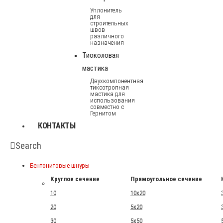
Уплонитель
для
строительных
швов
различного
назначения
Тиоколовая
мастика
Двухкомпонентная
тиксотропная
мастика для
использования
совместно с
Гернитом
КОНТАКТЫ
Search
Бентонитовые шнуры
Круглое сечение
Прямоугольное сечение
10
10x20
20
5x20
30
5x50