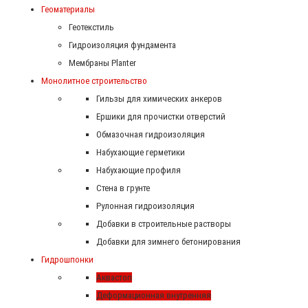
Геоматериалы
Геотекстиль
Гидроизоляция фундамента
Мембраны Planter
Монолитное строительство
Гильзы для химических анкеров
Ершики для прочистки отверстий
Обмазочная гидроизоляция
Набухающие герметики
Набухающие профиля
Стена в грунте
Рулонная гидроизоляция
Добавки в строительные растворы
Добавки для зимнего бетонирования
Гидрошпонки
Аквастоп
Деформационная внутренняя