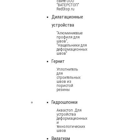
сайте ООО
"ВАТЕРСТОП"
RedStop.ru
Дилатационные
устройства
"Алюминиевые
профиля для
швов",
"Нащельники для
деформационных
швов"
Гернит
Уплотнитель
для
строительных
швов из
пористой
резины
Гидрошпонки
Аквастоп. Для
устройства
деформационных
и
технологических
швов
Вилатерм