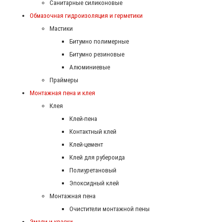
Санитарные силиконовые
Обмазочная гидроизоляция и герметики
Мастики
Битумно полимерные
Битумно резиновые
Алюминиевые
Праймеры
Монтажная пена и клея
Клея
Клей-пена
Контактный клей
Клей-цемент
Клей для рубероида
Полиуретановый
Эпоксидный клей
Монтажная пена
Очистители монтажной пены
Эмали и краски