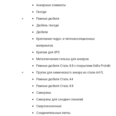
Анкерные элементы
Гвозди
Рамные дюбеля
Дюбель гвозди
Дюбели
Крепление гидро- и теплоизоляционных
материалов
Крепеж для XPS
Металлические гильзы для анкеров
Рамные дюбеля Сталь 8.8 с покрытием Delta Protekt
Прутки для химического анкера из стали А4 FL
Рамные дюбеля Сталь A4
Рамные дюбеля Сталь 8.8
Саморезы
Саморезы для сэндвич панелей
Сверлоконечные
Соединительные ленты