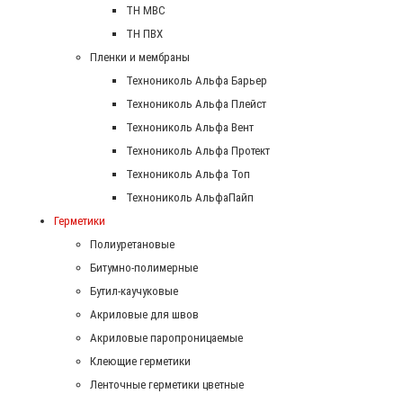
ТН МВС
ТН ПВХ
Пленки и мембраны
Технониколь Альфа Барьер
Технониколь Альфа Плейст
Технониколь Альфа Вент
Технониколь Альфа Протект
Технониколь Альфа Топ
Технониколь АльфаПайп
Герметики
Полиуретановые
Битумно-полимерные
Бутил-каучуковые
Акриловые для швов
Акриловые паропроницаемые
Клеющие герметики
Ленточные герметики цветные