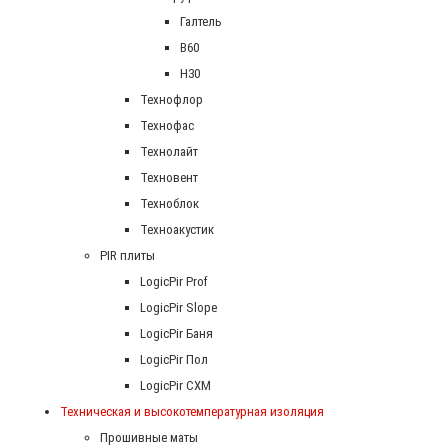
Галтель
В60
Н30
Технофлор
Технофас
Технолайт
Техновент
Техноблок
Техноакустик
PIR плиты
LogicPir Prof
LogicPir Slope
LogicPir Баня
LogicPir Пол
LogicPir СХМ
Техническая и высокотемпературная изоляция
Прошивные маты