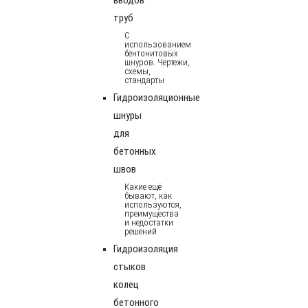
труб
С
использованием
бентонитовых
шнуров. Чертежи,
схемы,
стандарты
Гидроизоляционные
шнуры
для
бетонных
швов
Какие ещё
бывают, как
используются,
преимущества
и недостатки
решений
Гидроизоляция
стыков
колец
бетонного