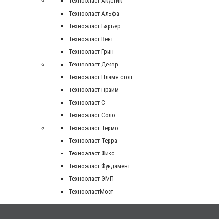
Техноэласт Акустик
Техноэласт Альфа
Техноэласт Барьер
Техноэласт Вент
Техноэласт Грин
Техноэласт Декор
Техноэласт Пламя стоп
Техноэласт Прайм
Техноэласт С
Техноэласт Соло
Техноэласт Термо
Техноэласт Терра
Техноэласт Фикс
Техноэласт Фундамент
Техноэласт ЭМП
ТехноэластМост