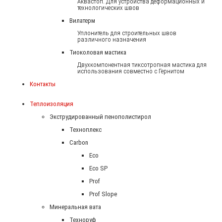
Аквастоп. Для устройства деформационных и
технологических швов
Вилатерм
Уплонитель для строительных швов
различного назначения
Тиоколовая мастика
Двухкомпонентная тиксотропная мастика для
использования совместно с Гернитом
Контакты
Теплоизоляция
Экструдированный пенополистирол
Техноплекс
Carbon
Eco
Eco SP
Prof
Prof Slope
Минеральная вата
Техноруф