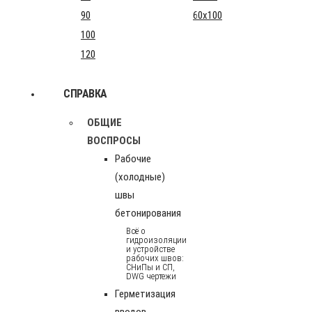
90
60x100
100
120
СПРАВКА
ОБЩИЕ
ВОСПРОСЫ
Рабочие
(холодные)
швы
бетонирования
Всё о
гидроизоляции
и устройстве
рабочих швов:
СНиПы и СП,
DWG чертежи
Герметизация
вводов