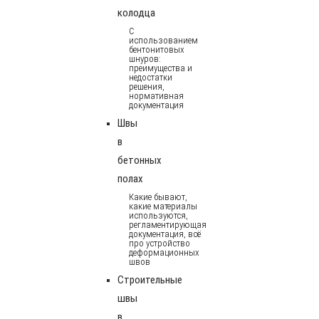
колодца
С
использованием
бентонитовых
шнуров:
преимущества и
недостатки
решения,
нормативная
документация
Швы
в
бетонных
полах
Какие бывают,
какие материалы
используются,
регламентирующая
документация, всё
про устройство
деформационных
швов
Строительные
швы
в