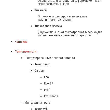
Аквастоп. Для устройства деформационных и
технологических швов
Вилатерм
Уплонитель для строительных швов
различного назначения
Тиоколовая мастика
Двухкомпонентная тиксотропная мастика для
использования совместно с Гернитом
Контакты
Теплоизоляция
Экструдированный пенополистирол
Техноплекс
Carbon
Eco
Eco SP
Prof
Prof Slope
Минеральная вата
Техноруф