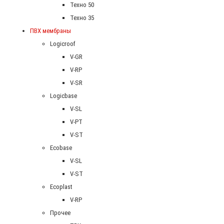
Техно 50
Техно 35
ПВХ мембраны
Logicroof
V-GR
V-RP
V-SR
Logicbase
V-SL
V-PT
V-ST
Ecobase
V-SL
V-ST
Ecoplast
V-RP
Прочее