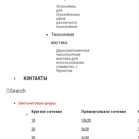
Уплонитель
для
строительных
швов
различного
назначения
Тиоколовая
мастика
Двухкомпонентная
тиксотропная
мастика для
использования
совместно с
Гернитом
КОНТАКТЫ
Search
Бентонитовые шнуры
Круглое сечение
Прямоугольное сечение
10
10x20
20
5x20
30
5x50