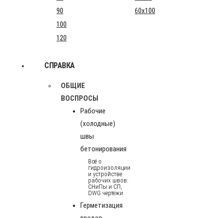
90
60x100
100
120
СПРАВКА
ОБЩИЕ
ВОСПРОСЫ
Рабочие
(холодные)
швы
бетонирования
Всё о
гидроизоляции
и устройстве
рабочих швов:
СНиПы и СП,
DWG чертежи
Герметизация
вводов