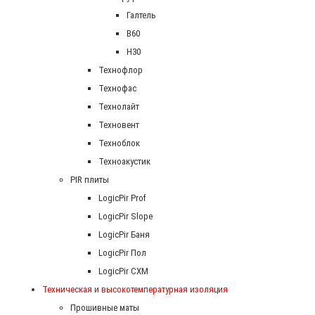
Галтель
В60
Н30
Технофлор
Технофас
Технолайт
Техновент
Техноблок
Техноакустик
PIR плиты
LogicPir Prof
LogicPir Slope
LogicPir Баня
LogicPir Пол
LogicPir СХМ
Техническая и высокотемпературная изоляция
Прошивные маты