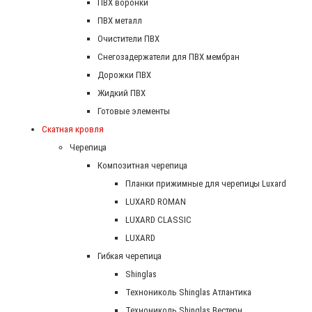
ПВХ воронки
ПВХ металл
Очистители ПВХ
Снегозадержатели для ПВХ мембран
Дорожки ПВХ
Жидкий ПВХ
Готовые элементы
Скатная кровля
Черепица
Композитная черепица
Планки прижимные для черепицы Luxard
LUXARD ROMAN
LUXARD CLASSIC
LUXARD
Гибкая черепица
Shinglas
Технониколь Shinglas Атлантика
Технониколь Shinglas Вестерн