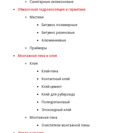
Санитарные силиконовые
Обмазочная гидроизоляция и герметики
Мастики
Битумно полимерные
Битумно резиновые
Алюминиевые
Праймеры
Монтажная пена и клея
Клея
Клей-пена
Контактный клей
Клей-цемент
Клей для рубероида
Полиуретановый
Эпоксидный клей
Монтажная пена
Очистители монтажной пены
Эмали и краски