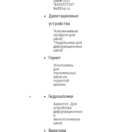
сайте ООО
"ВАТЕРСТОП"
RedStop.ru
Дилатационные
устройства
"Алюминиевые
профиля для
швов",
"Нащельники для
деформационных
швов"
Гернит
Уплотнитель
для
строительных
швов из
пористой
резины
Гидрошпонки
Аквастоп. Для
устройства
деформационных
и
технологических
швов
Вилатерм