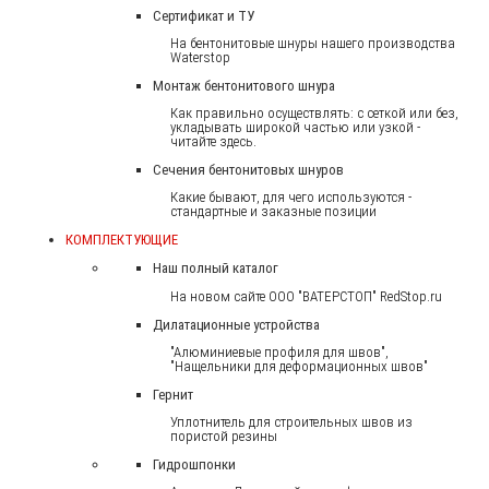
Сертификат и ТУ
На бентонитовые шнуры нашего производства
Waterstop
Монтаж бентонитового шнура
Как правильно осуществлять: с сеткой или без,
укладывать широкой частью или узкой -
читайте здесь.
Сечения бентонитовых шнуров
Какие бывают, для чего используются -
стандартные и заказные позиции
КОМПЛЕКТУЮЩИЕ
Наш полный каталог
На новом сайте ООО "ВАТЕРСТОП" RedStop.ru
Дилатационные устройства
"Алюминиевые профиля для швов",
"Нащельники для деформационных швов"
Гернит
Уплотнитель для строительных швов из
пористой резины
Гидрошпонки