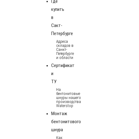
Где
купить
в
Сакт-
Петербурге
Адреса
складов в
Санкт-
Петербурге
и области
Сертификат
и
ТУ
На
бентонитовые
шнуры нашего
производства
Waterstop
Монтаж
бентонитового
шнура
Как