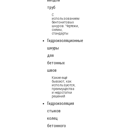
труб
С
использованием
бентонитовых
шнуров. Чертежи,
схемы,
стандарты
Гидроизоляционные
шнуры
для
бетонных
швов
Какие ещё
бывают, как
используются,
преимущества
и недостатки
решений
Гидроизоляция
стыков
колец
бетонного