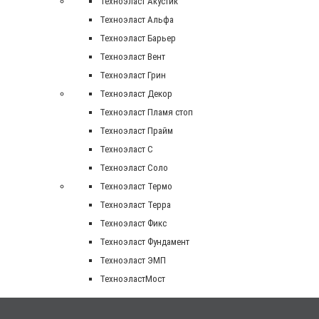
Техноэласт Акустик
Техноэласт Альфа
Техноэласт Барьер
Техноэласт Вент
Техноэласт Грин
Техноэласт Декор
Техноэласт Пламя стоп
Техноэласт Прайм
Техноэласт С
Техноэласт Соло
Техноэласт Термо
Техноэласт Терра
Техноэласт Фикс
Техноэласт Фундамент
Техноэласт ЭМП
ТехноэластМост