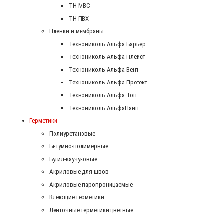
ТН МВС
ТН ПВХ
Пленки и мембраны
Технониколь Альфа Барьер
Технониколь Альфа Плейст
Технониколь Альфа Вент
Технониколь Альфа Протект
Технониколь Альфа Топ
Технониколь АльфаПайп
Герметики
Полиуретановые
Битумно-полимерные
Бутил-каучуковые
Акриловые для швов
Акриловые паропроницаемые
Клеющие герметики
Ленточные герметики цветные