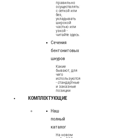
правильно
осуществлять:
с сеткой или
без,
укладывать
широкой
частью или
узкой -
читайте здесь.
Сечения
бентонитовых
шнуров
Какие
бывают, для
чего
используются
- стандартные
и заказные
позиции
КОМПЛЕКТУЮЩИЕ
Наш
полный
каталог
На новом