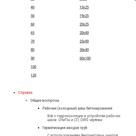
40
15x25
50
19x25
60
20x25
65
20x40
70
25x40
80
30x40
90
60x100
100
120
Справка
Общие воспросы
Рабочие (холодные) швы бетонирования
Всё о гидроизоляции и устройстве рабочих
швов: СНиПы и СП, DWG чертежи
Герметизация вводов труб
С использованием бентонитовых шнуров.