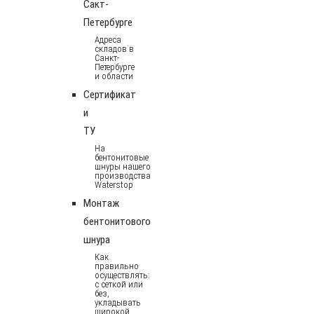
Сакт-
Петербурге
Адреса
складов в
Санкт-
Петербурге
и области
Сертификат
и
ТУ
На
бентонитовые
шнуры нашего
производства
Waterstop
Монтаж
бентонитового
шнура
Как
правильно
осуществлять:
с сеткой или
без,
укладывать
широкой