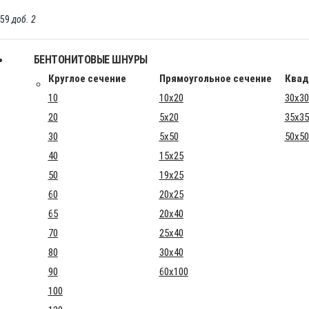
-59
доб. 2
БЕНТОНИТОВЫЕ ШНУРЫ
Круглое сечение
Прямоугольное сечение
Квад
10
10x20
30x30
20
5x20
35x35
30
5x50
50x50
40
15x25
50
19x25
60
20x25
65
20x40
70
25x40
80
30x40
90
60x100
100