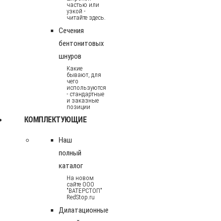
частью или
узкой -
читайте здесь.
Сечения
бентонитовых
шнуров
Какие
бывают, для
чего
используются
- стандартные
и заказные
позиции
КОМПЛЕКТУЮЩИЕ
Наш
полный
каталог
На новом
сайте ООО
"ВАТЕРСТОП"
RedStop.ru
Дилатационные