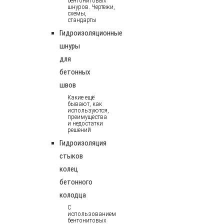
бентонитовых
шнуров. Чертежи,
схемы,
стандарты
Гидроизоляционные
шнуры
для
бетонных
швов
Какие ещё
бывают, как
используются,
преимущества
и недостатки
решений
Гидроизоляция
стыков
колец
бетонного
колодца
С
использованием
бентонитовых