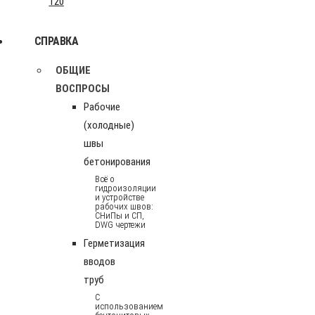
120
СПРАВКА
ОБЩИЕ
ВОСПРОСЫ
Рабочие
(холодные)
швы
бетонирования
Всё о
гидроизоляции
и устройстве
рабочих швов:
СНиПы и СП,
DWG чертежи
Герметизация
вводов
труб
С
использованием