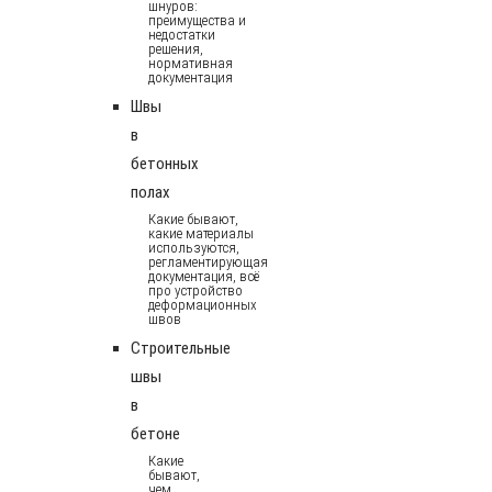
шнуров:
преимущества и
недостатки
решения,
нормативная
документация
Швы
в
бетонных
полах
Какие бывают,
какие материалы
используются,
регламентирующая
документация, всё
про устройство
деформационных
швов
Строительные
швы
в
бетоне
Какие
бывают,
чем