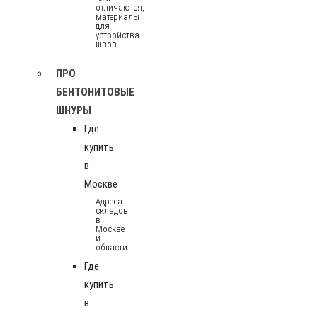
отличаются,
материалы
для
устройства
швов
ПРО
БЕНТОНИТОВЫЕ
ШНУРЫ
Где
купить
в
Москве
Адреса
складов
в
Москве
и
области
Где
купить
в