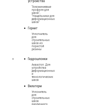
устройства
"Алюминиевые
профиля для
швов",
"Нащельники для
деформационных
швов"
Гернит
Уплотнитель
для
строительных
швов из
пористой
резины
Гидрошпонки
Аквастоп. Для
устройства
деформационных
и
технологических
швов
Вилатерм
Уплонитель
для
строительных
швов
различного