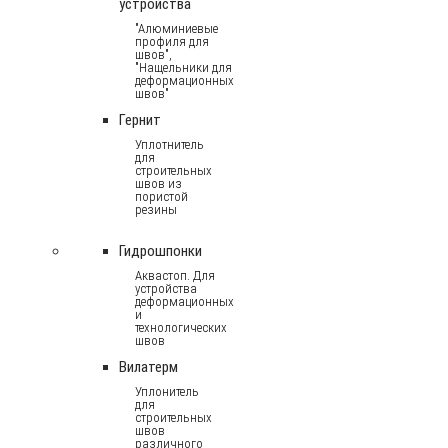
устройства
"Алюминиевые
профиля для
швов",
"Нащельники для
деформационных
швов"
Гернит
Уплотнитель
для
строительных
швов из
пористой
резины
Гидрошпонки
Аквастоп. Для
устройства
деформационных
и
технологических
швов
Вилатерм
Уплонитель
для
строительных
швов
различного