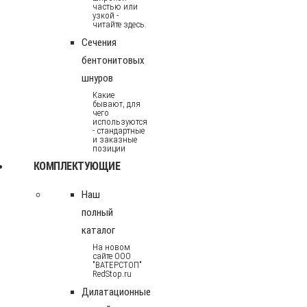
частью или
узкой -
читайте здесь.
Сечения
бентонитовых
шнуров
Какие
бывают, для
чего
используются
- стандартные
и заказные
позиции
КОМПЛЕКТУЮЩИЕ
Наш
полный
каталог
На новом
сайте ООО
"ВАТЕРСТОП"
RedStop.ru
Дилатационные