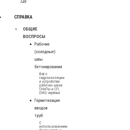
120
СПРАВКА
ОБЩИЕ
ВОСПРОСЫ
Рабочие
(холодные)
швы
бетонирования
Всё о
гидроизоляции
и устройстве
рабочих швов:
СНиПы и СП,
DWG чертежи
Герметизация
вводов
труб
С
использованием