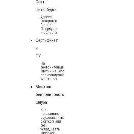
Сакт-
Петербурге
Адреса
складов в
Санкт-
Петербурге
и области
Сертификат
и
ТУ
На
бентонитовые
шнуры нашего
производства
Waterstop
Монтаж
бентонитового
шнура
Как
правильно
осуществлять:
с сеткой или
без,
укладывать
широкой