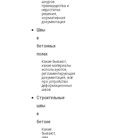
шнуров:
преимущества и
недостатки
решения,
нормативная
документация
Швы
в
бетонных
полах
Какие бывают,
какие материалы
используются,
регламентирующая
документация, всё
про устройство
деформационных
швов
Строительные
швы
в
бетоне
Какие
бывают,
чем