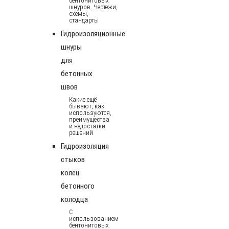
бентонитовых
шнуров. Чертежи,
схемы,
стандарты
Гидроизоляционные
шнуры
для
бетонных
швов
Какие ещё
бывают, как
используются,
преимущества
и недостатки
решений
Гидроизоляция
стыков
колец
бетонного
колодца
С
использованием
бентонитовых