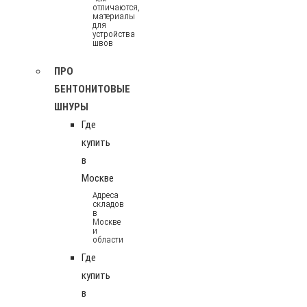
отличаются,
материалы
для
устройства
швов
ПРО
БЕНТОНИТОВЫЕ
ШНУРЫ
Где
купить
в
Москве
Адреса
складов
в
Москве
и
области
Где
купить
в