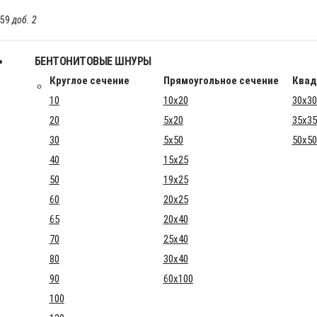
-59
доб. 2
БЕНТОНИТОВЫЕ ШНУРЫ
Круглое сечение
Прямоугольное сечение
Квад
10
10x20
30x30
20
5x20
35x35
30
5x50
50x50
40
15x25
50
19x25
60
20x25
65
20x40
70
25x40
80
30x40
90
60x100
100