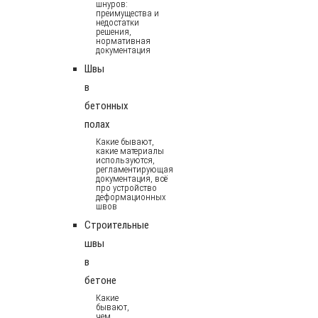
шнуров:
преимущества и
недостатки
решения,
нормативная
документация
Швы
в
бетонных
полах
Какие бывают,
какие материалы
используются,
регламентирующая
документация, всё
про устройство
деформационных
швов
Строительные
швы
в
бетоне
Какие
бывают,
чем