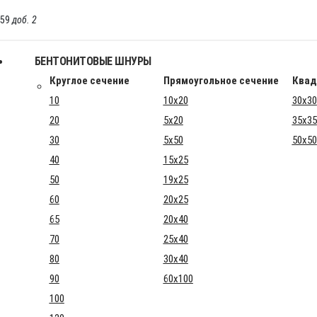
-59
доб. 2
БЕНТОНИТОВЫЕ ШНУРЫ
Круглое сечение
Прямоугольное сечение
Квад
10
10x20
30x30
20
5x20
35x35
30
5x50
50x50
40
15x25
50
19x25
60
20x25
65
20x40
70
25x40
80
30x40
90
60x100
100