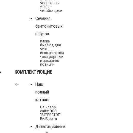
частью или
узкой -
читайте здесь.
Сечения
бентонитовых
шнуров
Какие
бывают, для
чего
используются
- стандартные
и заказные
позиции
КОМПЛЕКТУЮЩИЕ
Наш
полный
каталог
На новом
сайте ООО
"ВАТЕРСТОП"
RedStop.ru
Дилатационные