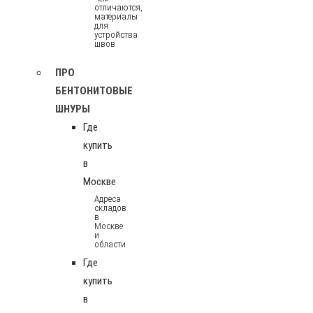
отличаются,
материалы
для
устройства
швов
ПРО
БЕНТОНИТОВЫЕ
ШНУРЫ
Где
купить
в
Москве
Адреса
складов
в
Москве
и
области
Где
купить
в