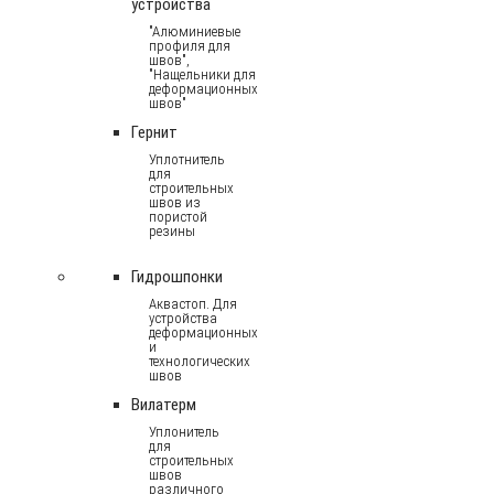
устройства
"Алюминиевые
профиля для
швов",
"Нащельники для
деформационных
швов"
Гернит
Уплотнитель
для
строительных
швов из
пористой
резины
Гидрошпонки
Аквастоп. Для
устройства
деформационных
и
технологических
швов
Вилатерм
Уплонитель
для
строительных
швов
различного