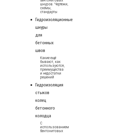
бентонитовых
шнуров. Чертежи,
схемы,
стандарты
Гидроизоляционные
шнуры
для
бетонных
швов
Какие ещё
бывают, как
используются,
преимущества
и недостатки
решений
Гидроизоляция
стыков
колец
бетонного
колодца
С
использованием
бентонитовых