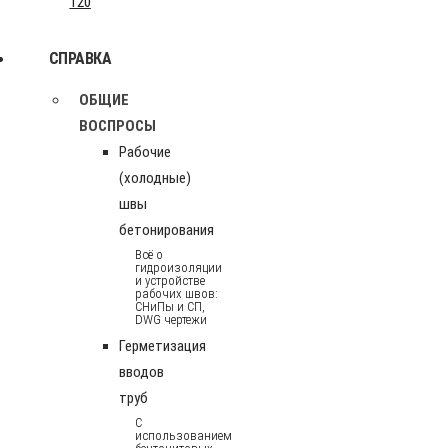
120
СПРАВКА
ОБЩИЕ
ВОСПРОСЫ
Рабочие
(холодные)
швы
бетонирования
Всё о
гидроизоляции
и устройстве
рабочих швов:
СНиПы и СП,
DWG чертежи
Герметизация
вводов
труб
С
использованием