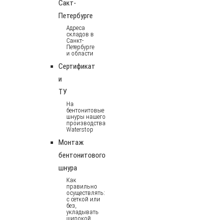
Сакт-
Петербурге
Адреса
складов в
Санкт-
Петербурге
и области
Сертификат
и
ТУ
На
бентонитовые
шнуры нашего
производства
Waterstop
Монтаж
бентонитового
шнура
Как
правильно
осуществлять:
с сеткой или
без,
укладывать
широкой