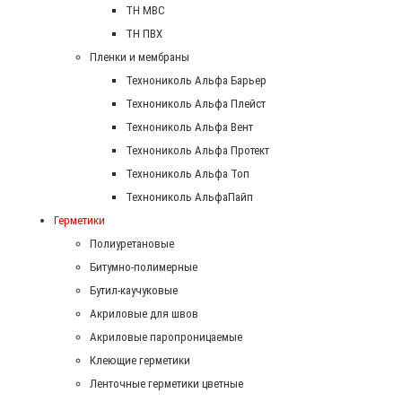
ТН МВС
ТН ПВХ
Пленки и мембраны
Технониколь Альфа Барьер
Технониколь Альфа Плейст
Технониколь Альфа Вент
Технониколь Альфа Протект
Технониколь Альфа Топ
Технониколь АльфаПайп
Герметики
Полиуретановые
Битумно-полимерные
Бутил-каучуковые
Акриловые для швов
Акриловые паропроницаемые
Клеющие герметики
Ленточные герметики цветные