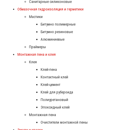
Санитарные силиконовые
Обмазочная гидроизоляция и герметики
Мастики
Битумно полимерные
Битумно резиновые
Алюминиевые
Праймеры
Монтажная пена и клея
Клея
Клей-пена
Контактный клей
Клей-цемент
Клей для рубероида
Полиуретановый
Эпоксидный клей
Монтажная пена
Очистители монтажной пены
Эмали и краски