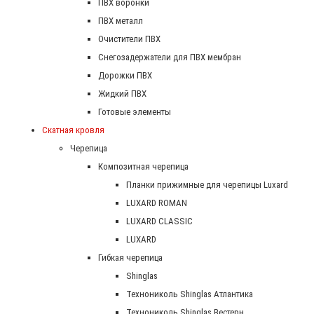
ПВХ воронки
ПВХ металл
Очистители ПВХ
Снегозадержатели для ПВХ мембран
Дорожки ПВХ
Жидкий ПВХ
Готовые элементы
Скатная кровля
Черепица
Композитная черепица
Планки прижимные для черепицы Luxard
LUXARD ROMAN
LUXARD CLASSIC
LUXARD
Гибкая черепица
Shinglas
Технониколь Shinglas Атлантика
Технониколь Shinglas Вестерн