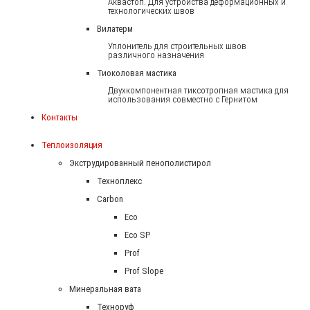
Аквастоп. Для устройства деформационных и
технологических швов
Вилатерм
Уплонитель для строительных швов
различного назначения
Тиоколовая мастика
Двухкомпонентная тиксотропная мастика для
использования совместно с Гернитом
Контакты
Теплоизоляция
Экструдированный пенополистирол
Техноплекс
Carbon
Eco
Eco SP
Prof
Prof Slope
Минеральная вата
Техноруф