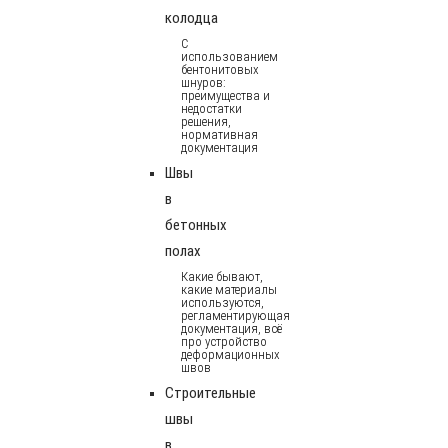
колодца
С
использованием
бентонитовых
шнуров:
преимущества и
недостатки
решения,
нормативная
документация
Швы
в
бетонных
полах
Какие бывают,
какие материалы
используются,
регламентирующая
документация, всё
про устройство
деформационных
швов
Строительные
швы
в