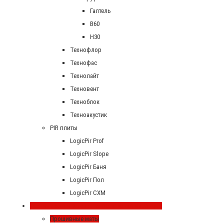
Галтель
В60
Н30
Технофлор
Технофас
Технолайт
Техновент
Техноблок
Техноакустик
PIR плиты
LogicPir Prof
LogicPir Slope
LogicPir Баня
LogicPir Пол
LogicPir СХМ
Техническая и высокотемпературная изоляция
Прошивные маты