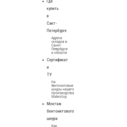
Где
купить
в
Сакт-
Петербурге
Адреса
складов в
Санкт-
Петербурге
и области
Сертификат
и
ТУ
На
бентонитовые
шнуры нашего
производства
Waterstop
Монтаж
бентонитового
шнура
Как