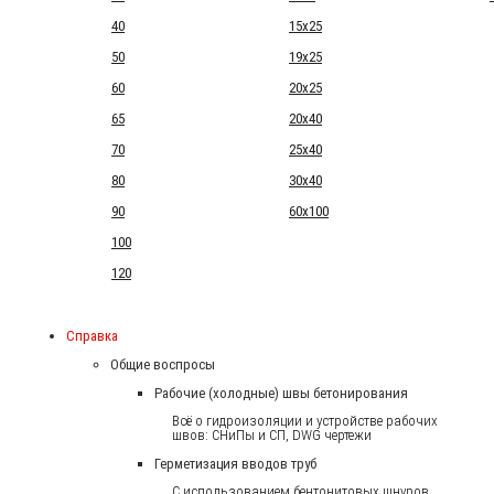
40
15x25
50
19x25
60
20x25
65
20x40
70
25x40
80
30x40
90
60x100
100
120
Справка
Общие воспросы
Рабочие (холодные) швы бетонирования
Всё о гидроизоляции и устройстве рабочих
швов: СНиПы и СП, DWG чертежи
Герметизация вводов труб
С использованием бентонитовых шнуров.