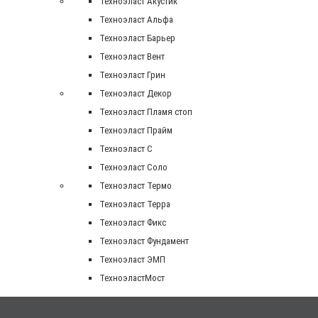
Техноэласт Акустик
Техноэласт Альфа
Техноэласт Барьер
Техноэласт Вент
Техноэласт Грин
Техноэласт Декор
Техноэласт Пламя стоп
Техноэласт Прайм
Техноэласт С
Техноэласт Соло
Техноэласт Термо
Техноэласт Терра
Техноэласт Фикс
Техноэласт Фундамент
Техноэласт ЭМП
ТехноэластМост