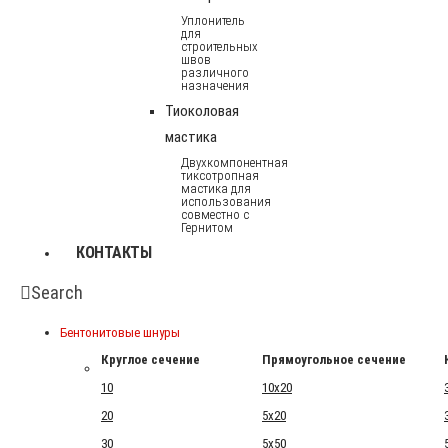
Уплонитель
для
строительных
швов
различного
назначения
Тиоколовая
мастика
Двухкомпонентная
тиксотропная
мастика для
использования
совместно с
Гернитом
КОНТАКТЫ
Search
Бентонитовые шнуры
Круглое сечение
Прямоугольное сечение
10
10x20
20
5x20
30
5x50