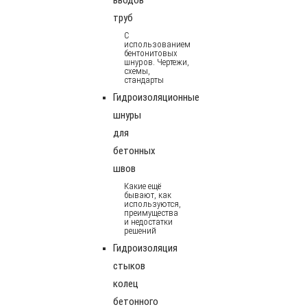
труб
С
использованием
бентонитовых
шнуров. Чертежи,
схемы,
стандарты
Гидроизоляционные
шнуры
для
бетонных
швов
Какие ещё
бывают, как
используются,
преимущества
и недостатки
решений
Гидроизоляция
стыков
колец
бетонного