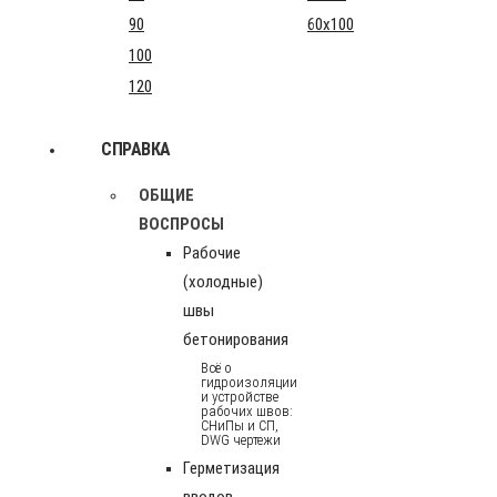
90
60x100
100
120
СПРАВКА
ОБЩИЕ
ВОСПРОСЫ
Рабочие
(холодные)
швы
бетонирования
Всё о
гидроизоляции
и устройстве
рабочих швов:
СНиПы и СП,
DWG чертежи
Герметизация
вводов