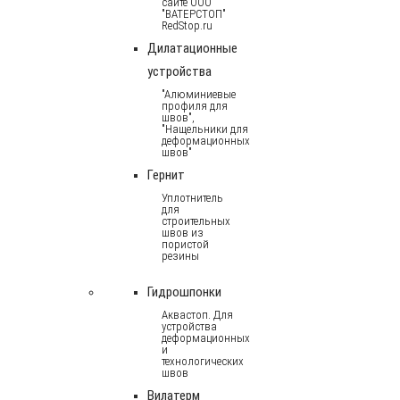
сайте ООО
"ВАТЕРСТОП"
RedStop.ru
Дилатационные
устройства
"Алюминиевые
профиля для
швов",
"Нащельники для
деформационных
швов"
Гернит
Уплотнитель
для
строительных
швов из
пористой
резины
Гидрошпонки
Аквастоп. Для
устройства
деформационных
и
технологических
швов
Вилатерм