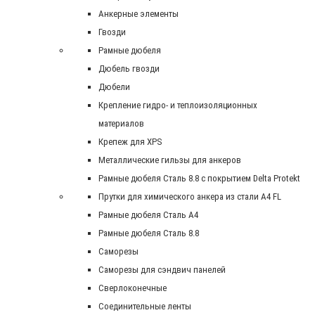
Анкерные элементы
Гвозди
Рамные дюбеля
Дюбель гвозди
Дюбели
Крепление гидро- и теплоизоляционных
материалов
Крепеж для XPS
Металлические гильзы для анкеров
Рамные дюбеля Сталь 8.8 с покрытием Delta Protekt
Прутки для химического анкера из стали А4 FL
Рамные дюбеля Сталь A4
Рамные дюбеля Сталь 8.8
Саморезы
Саморезы для сэндвич панелей
Сверлоконечные
Соединительные ленты