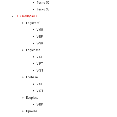
Техно 50
Техно 35
ПВХ мембраны
Logicroof
V-GR
V-RP
V-SR
Logicbase
V-SL
V-PT
V-ST
Ecobase
V-SL
V-ST
Ecoplast
V-RP
Прочее