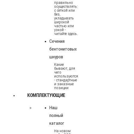
правильно
осуществлять:
с сеткой или
без,
укладывать
широкой
частью или
узкой -
читайте здесь.
Сечения
бентонитовых
шнуров
Какие
бывают, для
чего
используются
- стандартные
и заказные
позиции
КОМПЛЕКТУЮЩИЕ
Наш
полный
каталог
На новом