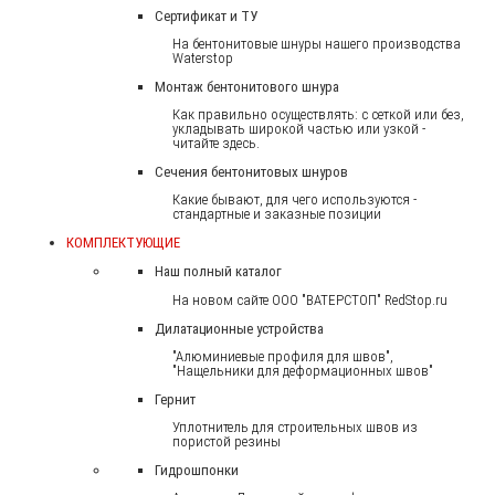
Сертификат и ТУ
На бентонитовые шнуры нашего производства
Waterstop
Монтаж бентонитового шнура
Как правильно осуществлять: с сеткой или без,
укладывать широкой частью или узкой -
читайте здесь.
Сечения бентонитовых шнуров
Какие бывают, для чего используются -
стандартные и заказные позиции
КОМПЛЕКТУЮЩИЕ
Наш полный каталог
На новом сайте ООО "ВАТЕРСТОП" RedStop.ru
Дилатационные устройства
"Алюминиевые профиля для швов",
"Нащельники для деформационных швов"
Гернит
Уплотнитель для строительных швов из
пористой резины
Гидрошпонки