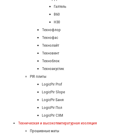
Галтель
В60
Н30
Технофлор
Технофас
Технолайт
Техновент
Техноблок
Техноакустик
PIR плиты
LogicPir Prof
LogicPir Slope
LogicPir Баня
LogicPir Пол
LogicPir СХМ
Техническая и высокотемпературная изоляция
Прошивные маты