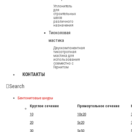
Уплонитель
для
строительных
швов
различного
назначения
Тиоколовая
мастика
Двухкомпонентная
тиксотропная
мастика для
использования
совместно с
Гернитом
КОНТАКТЫ
Search
Бентонитовые шнуры
Круглое сечение
Прямоугольное сечение
10
10x20
20
5x20
30
5x50