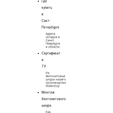
Где
купить
в
Сакт-
Петербурге
Адреса
складов в
Санкт-
Петербурге
и области
Сертификат
и
ТУ
На
бентонитовые
шнуры нашего
производства
Waterstop
Монтаж
бентонитового
шнура
Как