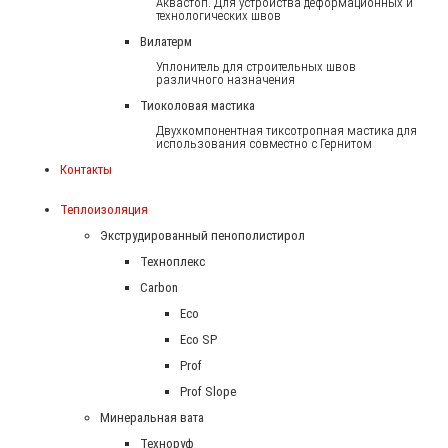
Аквастоп. Для устройства деформационных и
технологических швов
Вилатерм
Уплонитель для строительных швов
различного назначения
Тиоколовая мастика
Двухкомпонентная тиксотропная мастика для
использования совместно с Гернитом
Контакты
Теплоизоляция
Экструдированный пенополистирол
Техноплекс
Carbon
Eco
Eco SP
Prof
Prof Slope
Минеральная вата
Техноруф