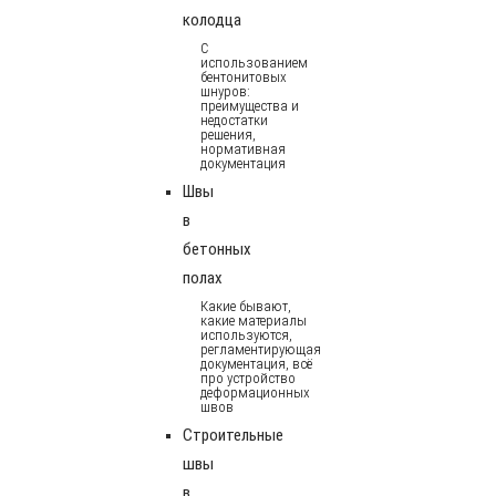
колодца
С
использованием
бентонитовых
шнуров:
преимущества и
недостатки
решения,
нормативная
документация
Швы
в
бетонных
полах
Какие бывают,
какие материалы
используются,
регламентирующая
документация, всё
про устройство
деформационных
швов
Строительные
швы
в