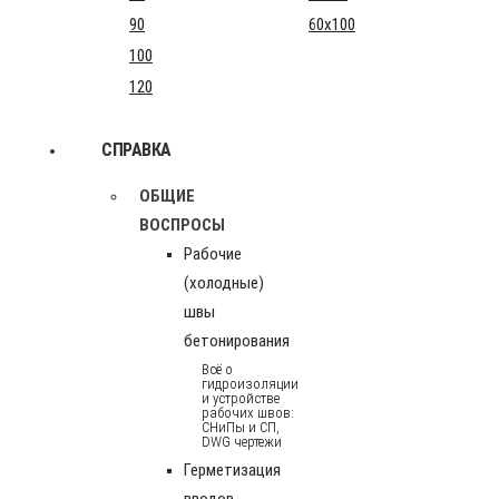
90
60x100
100
120
СПРАВКА
ОБЩИЕ
ВОСПРОСЫ
Рабочие
(холодные)
швы
бетонирования
Всё о
гидроизоляции
и устройстве
рабочих швов:
СНиПы и СП,
DWG чертежи
Герметизация
вводов