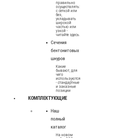
правильно
осуществлять:
с сеткой или
без,
укладывать
широкой
частью или
узкой -
читайте здесь.
Сечения
бентонитовых
шнуров
Какие
бывают, для
чего
используются
- стандартные
и заказные
позиции
КОМПЛЕКТУЮЩИЕ
Наш
полный
каталог
На новом