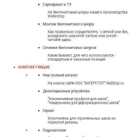
Сертификат и ТУ
На бентонитовые шнуры нашего производства
Waterstop
Монтаж бентонитового шнура
Как правильно осуществлять: с сеткой или без,
укладывать широкой частью или узкой -
читайте здесь.
Сечения бентонитовых шнуров
Какие бывают, для чего используются -
стандартные и заказные позиции
КОМПЛЕКТУЮЩИЕ
Наш полный каталог
На новом сайте ООО "ВАТЕРСТОП" RedStop.ru
Дилатационные устройства
"Алюминиевые профиля для швов",
"Нащельники для деформационных швов"
Гернит
Уплотнитель для строительных швов из
пористой резины
Гидрошпонки