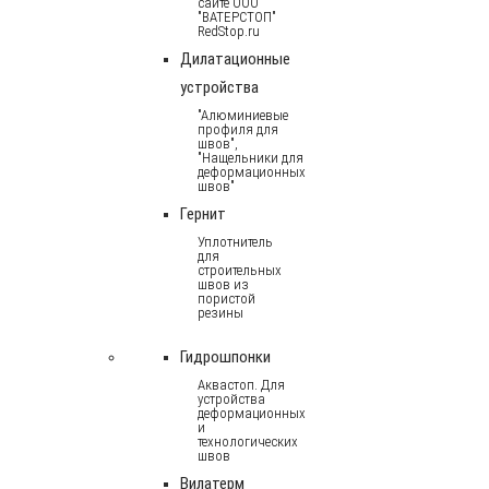
сайте ООО
"ВАТЕРСТОП"
RedStop.ru
Дилатационные
устройства
"Алюминиевые
профиля для
швов",
"Нащельники для
деформационных
швов"
Гернит
Уплотнитель
для
строительных
швов из
пористой
резины
Гидрошпонки
Аквастоп. Для
устройства
деформационных
и
технологических
швов
Вилатерм