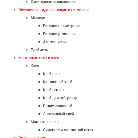
Санитарные силиконовые
Обмазочная гидроизоляция и герметики
Мастики
Битумно полимерные
Битумно резиновые
Алюминиевые
Праймеры
Монтажная пена и клея
Клея
Клей-пена
Контактный клей
Клей-цемент
Клей для рубероида
Полиуретановый
Эпоксидный клей
Монтажная пена
Очистители монтажной пены
Эмали и краски