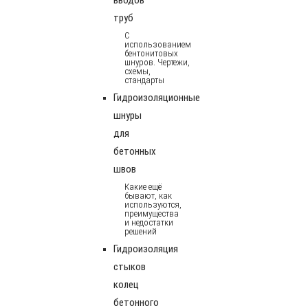
труб
С
использованием
бентонитовых
шнуров. Чертежи,
схемы,
стандарты
Гидроизоляционные
шнуры
для
бетонных
швов
Какие ещё
бывают, как
используются,
преимущества
и недостатки
решений
Гидроизоляция
стыков
колец
бетонного