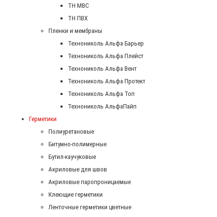
ТН МВС
ТН ПВХ
Пленки и мембраны
Технониколь Альфа Барьер
Технониколь Альфа Плейст
Технониколь Альфа Вент
Технониколь Альфа Протект
Технониколь Альфа Топ
Технониколь АльфаПайп
Герметики
Полиуретановые
Битумно-полимерные
Бутил-каучуковые
Акриловые для швов
Акриловые паропроницаемые
Клеющие герметики
Ленточные герметики цветные