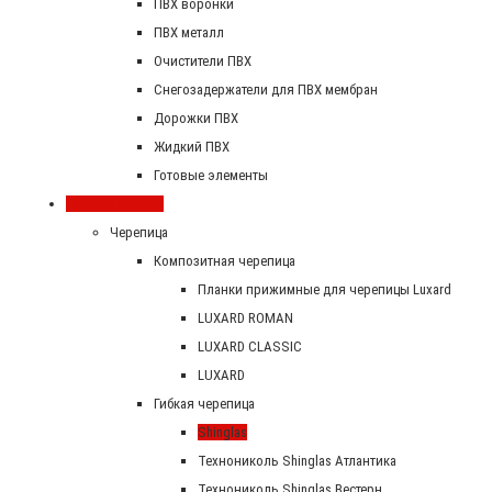
ПВХ воронки
ПВХ металл
Очистители ПВХ
Снегозадержатели для ПВХ мембран
Дорожки ПВХ
Жидкий ПВХ
Готовые элементы
Скатная кровля
Черепица
Композитная черепица
Планки прижимные для черепицы Luxard
LUXARD ROMAN
LUXARD CLASSIC
LUXARD
Гибкая черепица
Shinglas
Технониколь Shinglas Атлантика
Технониколь Shinglas Вестерн