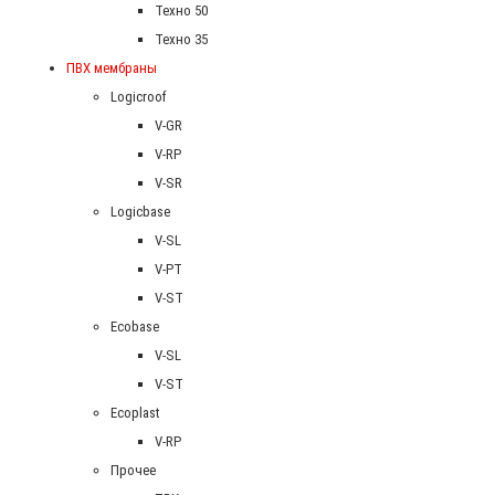
Техно 50
Техно 35
ПВХ мембраны
Logicroof
V-GR
V-RP
V-SR
Logicbase
V-SL
V-PT
V-ST
Ecobase
V-SL
V-ST
Ecoplast
V-RP
Прочее