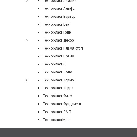
Техноэласт Акустик
Техноэласт Альфа
Техноэласт Барьер
Техноэласт Вент
Техноэласт Грин
Техноэласт Декор
Техноэласт Пламя стоп
Техноэласт Прайм
Техноэласт С
Техноэласт Соло
Техноэласт Термо
Техноэласт Терра
Техноэласт Фикс
Техноэласт Фундамент
Техноэласт ЭМП
ТехноэластМост