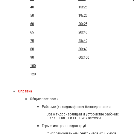
40
15x25
50
19x25
60
20x25
65
20x40
70
25x40
80
30x40
90
60x100
100
120
Справка
Общие воспросы
Рабочие (холодные) швы бетонирования
Всё о гидроизоляции и устройстве рабочих
швов: СНиПы и СП, DWG чертежи
Герметизация вводов труб
С использованием бентонитовых шнуров.