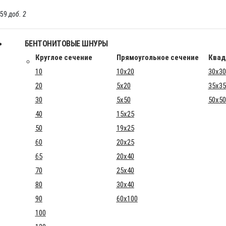
-59
доб. 2
БЕНТОНИТОВЫЕ ШНУРЫ
Круглое сечение
Прямоугольное сечение
Квад
10
10x20
30x30
20
5x20
35x35
30
5x50
50x50
40
15x25
50
19x25
60
20x25
65
20x40
70
25x40
80
30x40
90
60x100
100