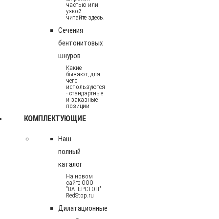
частью или
узкой -
читайте здесь.
Сечения
бентонитовых
шнуров
Какие
бывают, для
чего
используются
- стандартные
и заказные
позиции
КОМПЛЕКТУЮЩИЕ
Наш
полный
каталог
На новом
сайте ООО
"ВАТЕРСТОП"
RedStop.ru
Дилатационные