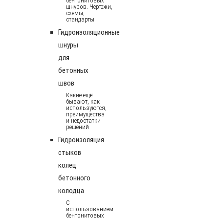
бентонитовых
шнуров. Чертежи,
схемы,
стандарты
Гидроизоляционные
шнуры
для
бетонных
швов
Какие ещё
бывают, как
используются,
преимущества
и недостатки
решений
Гидроизоляция
стыков
колец
бетонного
колодца
С
использованием
бентонитовых