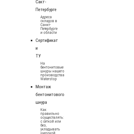
Сакт-
Петербурге
Адреса
складов в
Санкт-
Петербурге
и области
Сертификат
и
ТУ
На
бентонитовые
шнуры нашего
производства
Waterstop
Монтаж
бентонитового
шнура
Как
правильно
осуществлять:
с сеткой или
без,
укладывать
широкой