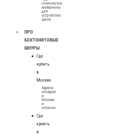
отличаются,
материалы
для
устройства
швов
ПРО
БЕНТОНИТОВЫЕ
ШНУРЫ
Где
купить
в
Москве
Адреса
складов
в
Москве
и
области
Где
купить
в