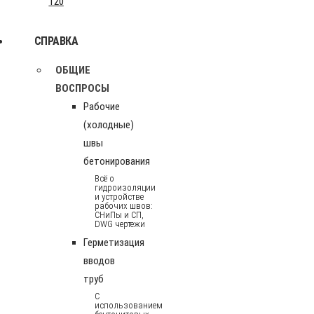
120
СПРАВКА
ОБЩИЕ
ВОСПРОСЫ
Рабочие
(холодные)
швы
бетонирования
Всё о
гидроизоляции
и устройстве
рабочих швов:
СНиПы и СП,
DWG чертежи
Герметизация
вводов
труб
С
использованием