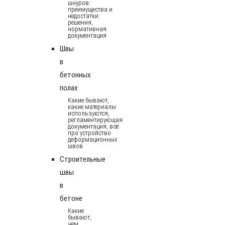
шнуров:
преимущества и
недостатки
решения,
нормативная
документация
Швы
в
бетонных
полах
Какие бывают,
какие материалы
используются,
регламентирующая
документация, всё
про устройство
деформационных
швов
Строительные
швы
в
бетоне
Какие
бывают,
чем