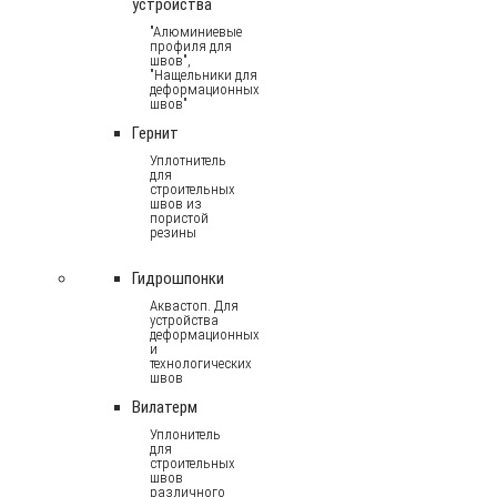
устройства
"Алюминиевые
профиля для
швов",
"Нащельники для
деформационных
швов"
Гернит
Уплотнитель
для
строительных
швов из
пористой
резины
Гидрошпонки
Аквастоп. Для
устройства
деформационных
и
технологических
швов
Вилатерм
Уплонитель
для
строительных
швов
различного