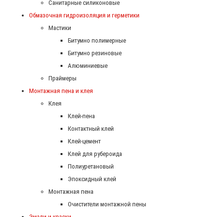
Санитарные силиконовые
Обмазочная гидроизоляция и герметики
Мастики
Битумно полимерные
Битумно резиновые
Алюминиевые
Праймеры
Монтажная пена и клея
Клея
Клей-пена
Контактный клей
Клей-цемент
Клей для рубероида
Полиуретановый
Эпоксидный клей
Монтажная пена
Очистители монтажной пены
Эмали и краски