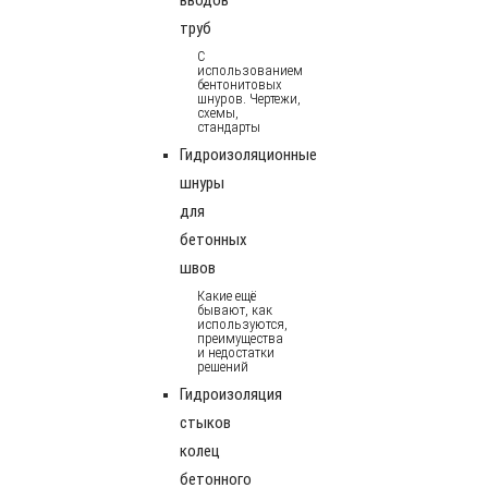
труб
С
использованием
бентонитовых
шнуров. Чертежи,
схемы,
стандарты
Гидроизоляционные
шнуры
для
бетонных
швов
Какие ещё
бывают, как
используются,
преимущества
и недостатки
решений
Гидроизоляция
стыков
колец
бетонного