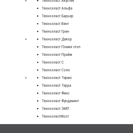
Техноэласт Акустик
Техноэласт Альфа
Техноэласт Барьер
Техноэласт Вент
Техноэласт Грин
Техноэласт Декор
Техноэласт Пламя стоп
Техноэласт Прайм
Техноэласт С
Техноэласт Соло
Техноэласт Термо
Техноэласт Терра
Техноэласт Фикс
Техноэласт Фундамент
Техноэласт ЭМП
ТехноэластМост