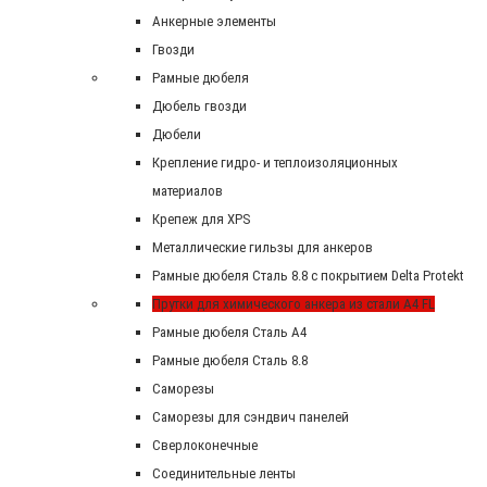
Анкерные элементы
Гвозди
Рамные дюбеля
Дюбель гвозди
Дюбели
Крепление гидро- и теплоизоляционных
материалов
Крепеж для XPS
Металлические гильзы для анкеров
Рамные дюбеля Сталь 8.8 с покрытием Delta Protekt
Прутки для химического анкера из стали А4 FL
Рамные дюбеля Сталь A4
Рамные дюбеля Сталь 8.8
Саморезы
Саморезы для сэндвич панелей
Сверлоконечные
Соединительные ленты