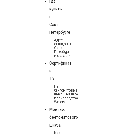
Где
купить
в
Сакт-
Петербурге
Адреса
складов в
Санкт-
Петербурге
и области
Сертификат
и
ТУ
На
бентонитовые
шнуры нашего
производства
Waterstop
Монтаж
бентонитового
шнура
Как