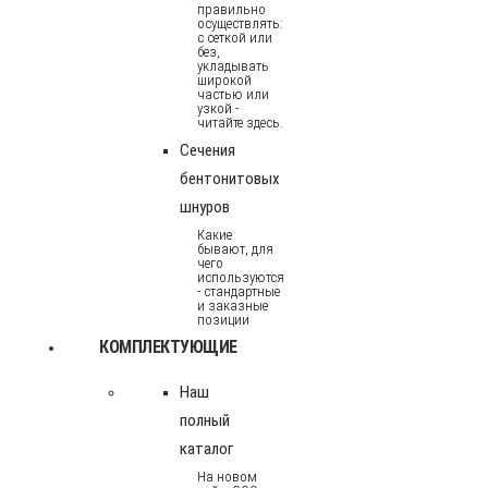
правильно
осуществлять:
с сеткой или
без,
укладывать
широкой
частью или
узкой -
читайте здесь.
Сечения
бентонитовых
шнуров
Какие
бывают, для
чего
используются
- стандартные
и заказные
позиции
КОМПЛЕКТУЮЩИЕ
Наш
полный
каталог
На новом