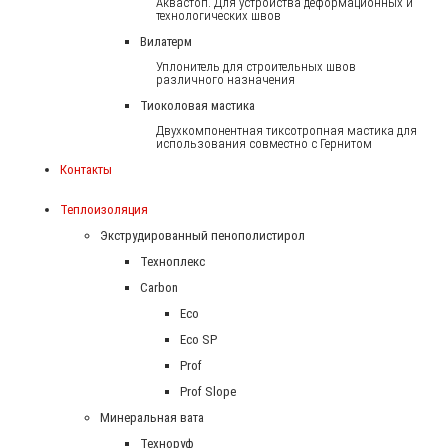
Аквастоп. Для устройства деформационных и
технологических швов
Вилатерм
Уплонитель для строительных швов
различного назначения
Тиоколовая мастика
Двухкомпонентная тиксотропная мастика для
использования совместно с Гернитом
Контакты
Теплоизоляция
Экструдированный пенополистирол
Техноплекс
Carbon
Eco
Eco SP
Prof
Prof Slope
Минеральная вата
Техноруф