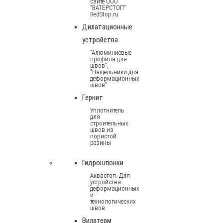
сайте ООО
"ВАТЕРСТОП"
RedStop.ru
Дилатационные
устройства
"Алюминиевые
профиля для
швов",
"Нащельники для
деформационных
швов"
Гернит
Уплотнитель
для
строительных
швов из
пористой
резины
Гидрошпонки
Аквастоп. Для
устройства
деформационных
и
технологических
швов
Вилатерм