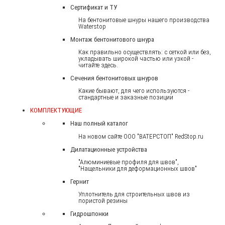
Сертификат и ТУ
На бентонитовые шнуры нашего производства
Waterstop
Монтаж бентонитового шнура
Как правильно осуществлять: с сеткой или без,
укладывать широкой частью или узкой -
читайте здесь.
Сечения бентонитовых шнуров
Какие бывают, для чего используются -
стандартные и заказные позиции
КОМПЛЕКТУЮЩИЕ
Наш полный каталог
На новом сайте ООО "ВАТЕРСТОП" RedStop.ru
Дилатационные устройства
"Алюминиевые профиля для швов",
"Нащельники для деформационных швов"
Гернит
Уплотнитель для строительных швов из
пористой резины
Гидрошпонки