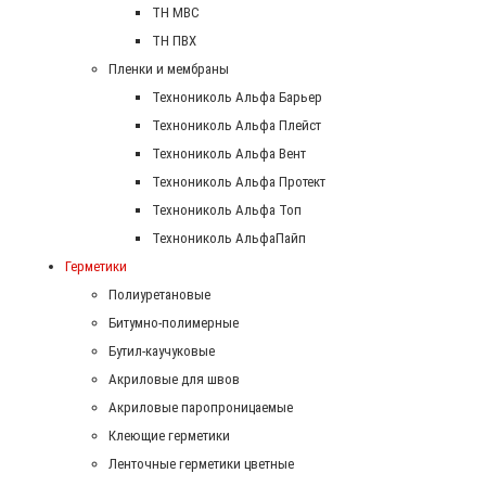
ТН МВС
ТН ПВХ
Пленки и мембраны
Технониколь Альфа Барьер
Технониколь Альфа Плейст
Технониколь Альфа Вент
Технониколь Альфа Протект
Технониколь Альфа Топ
Технониколь АльфаПайп
Герметики
Полиуретановые
Битумно-полимерные
Бутил-каучуковые
Акриловые для швов
Акриловые паропроницаемые
Клеющие герметики
Ленточные герметики цветные