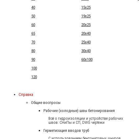
40
15x25
50
19x25
60
20x25
65
20x40
70
25x40
80
30x40
90
60x100
100
120
Справка
Общие воспросы
Рабочие (холодные) швы бетонирования
Всё о гидроизоляции и устройстве рабочих
швов: СНиПы и СП, DWG чертежи
Герметизация вводов труб
С использованием бентонитовых шнуров.