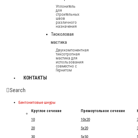
Уплонитель
для
строительных
швов
различного
назначения
Тиоколовая
мастика
Двухкомпонентная
тиксотропная
мастика для
использования
совместно с
Гернитом
КОНТАКТЫ
Search
Бентонитовые шнуры
Круглое сечение
Прямоугольное сечение
10
10x20
20
5x20
30
5x50