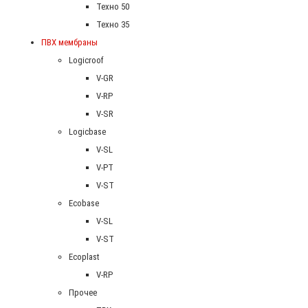
Техно 50
Техно 35
ПВХ мембраны
Logicroof
V-GR
V-RP
V-SR
Logicbase
V-SL
V-PT
V-ST
Ecobase
V-SL
V-ST
Ecoplast
V-RP
Прочее