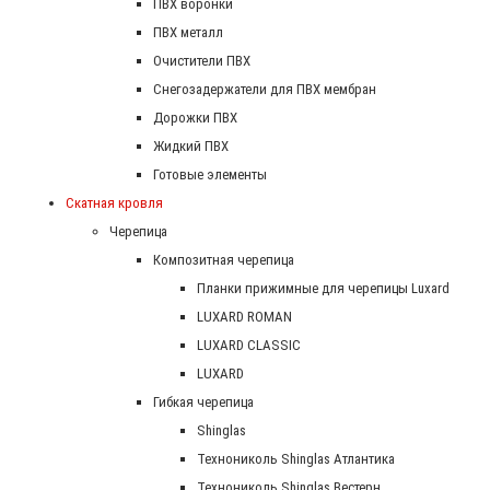
ПВХ воронки
ПВХ металл
Очистители ПВХ
Снегозадержатели для ПВХ мембран
Дорожки ПВХ
Жидкий ПВХ
Готовые элементы
Скатная кровля
Черепица
Композитная черепица
Планки прижимные для черепицы Luxard
LUXARD ROMAN
LUXARD CLASSIC
LUXARD
Гибкая черепица
Shinglas
Технониколь Shinglas Атлантика
Технониколь Shinglas Вестерн