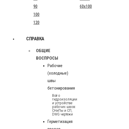
90
60x100
100
120
СПРАВКА
ОБЩИЕ
ВОСПРОСЫ
Рабочие
(холодные)
швы
бетонирования
Всё о
гидроизоляции
и устройстве
рабочих швов:
СНиПы и СП,
DWG чертежи
Герметизация
вводов