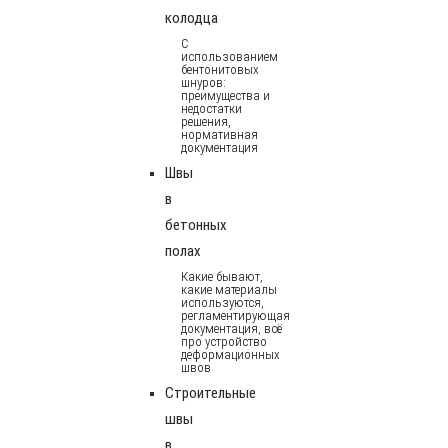
колодца
С
использованием
бентонитовых
шнуров:
преимущества и
недостатки
решения,
нормативная
документация
Швы
в
бетонных
полах
Какие бывают,
какие материалы
используются,
регламентирующая
документация, всё
про устройство
деформационных
швов
Строительные
швы
в