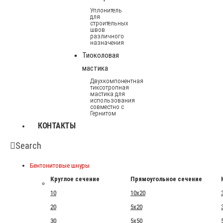
Уплонитель
для
строительных
швов
различного
назначения
Тиоколовая
мастика
Двухкомпонентная
тиксотропная
мастика для
использования
совместно с
Гернитом
КОНТАКТЫ
Search
Бентонитовые шнуры
Круглое сечение
Прямоугольное сечение
10
10x20
20
5x20
30
5x50