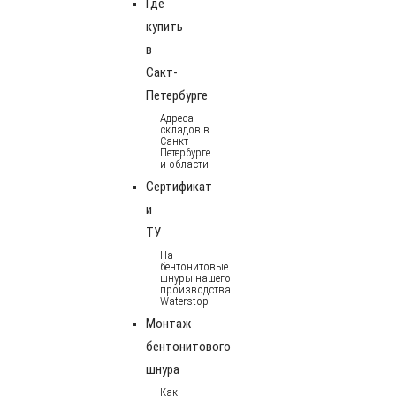
Где
купить
в
Сакт-
Петербурге
Адреса
складов в
Санкт-
Петербурге
и области
Сертификат
и
ТУ
На
бентонитовые
шнуры нашего
производства
Waterstop
Монтаж
бентонитового
шнура
Как