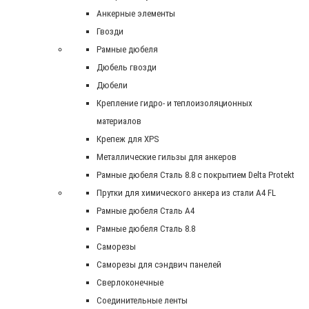
Анкерные элементы
Гвозди
Рамные дюбеля
Дюбель гвозди
Дюбели
Крепление гидро- и теплоизоляционных
материалов
Крепеж для XPS
Металлические гильзы для анкеров
Рамные дюбеля Сталь 8.8 с покрытием Delta Protekt
Прутки для химического анкера из стали А4 FL
Рамные дюбеля Сталь A4
Рамные дюбеля Сталь 8.8
Саморезы
Саморезы для сэндвич панелей
Сверлоконечные
Соединительные ленты