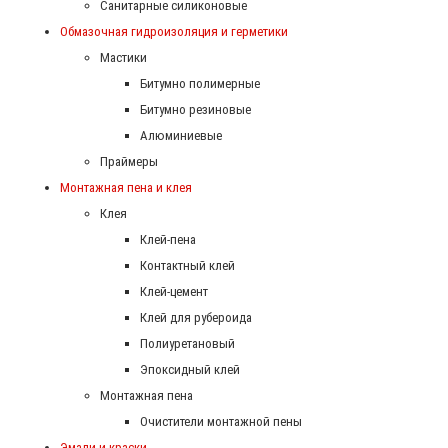
Санитарные силиконовые
Обмазочная гидроизоляция и герметики
Мастики
Битумно полимерные
Битумно резиновые
Алюминиевые
Праймеры
Монтажная пена и клея
Клея
Клей-пена
Контактный клей
Клей-цемент
Клей для рубероида
Полиуретановый
Эпоксидный клей
Монтажная пена
Очистители монтажной пены
Эмали и краски