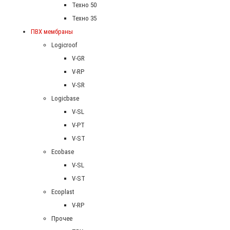
Техно 50
Техно 35
ПВХ мембраны
Logicroof
V-GR
V-RP
V-SR
Logicbase
V-SL
V-PT
V-ST
Ecobase
V-SL
V-ST
Ecoplast
V-RP
Прочее