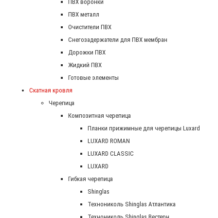
ПВХ воронки
ПВХ металл
Очистители ПВХ
Снегозадержатели для ПВХ мембран
Дорожки ПВХ
Жидкий ПВХ
Готовые элементы
Скатная кровля
Черепица
Композитная черепица
Планки прижимные для черепицы Luxard
LUXARD ROMAN
LUXARD CLASSIC
LUXARD
Гибкая черепица
Shinglas
Технониколь Shinglas Атлантика
Технониколь Shinglas Вестерн