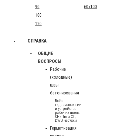
90
60x100
100
120
СПРАВКА
ОБЩИЕ
ВОСПРОСЫ
Рабочие
(холодные)
швы
бетонирования
Всё о
гидроизоляции
и устройстве
рабочих швов:
СНиПы и СП,
DWG чертежи
Герметизация
вводов