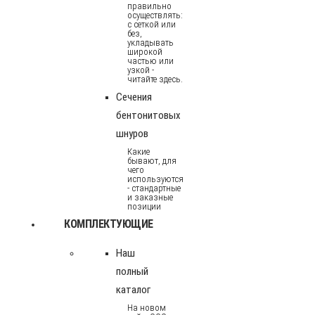
правильно
осуществлять:
с сеткой или
без,
укладывать
широкой
частью или
узкой -
читайте здесь.
Сечения
бентонитовых
шнуров
Какие
бывают, для
чего
используются
- стандартные
и заказные
позиции
КОМПЛЕКТУЮЩИЕ
Наш
полный
каталог
На новом