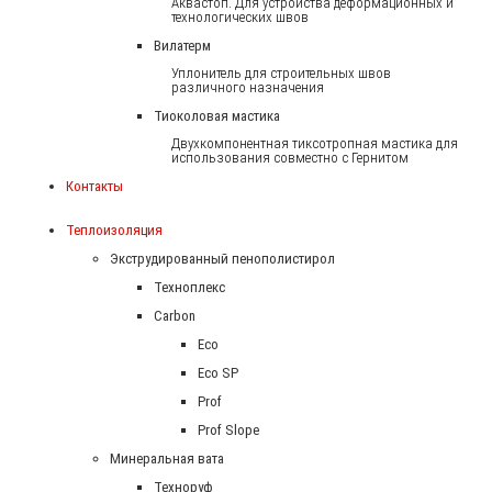
Аквастоп. Для устройства деформационных и
технологических швов
Вилатерм
Уплонитель для строительных швов
различного назначения
Тиоколовая мастика
Двухкомпонентная тиксотропная мастика для
использования совместно с Гернитом
Контакты
Теплоизоляция
Экструдированный пенополистирол
Техноплекс
Carbon
Eco
Eco SP
Prof
Prof Slope
Минеральная вата
Техноруф