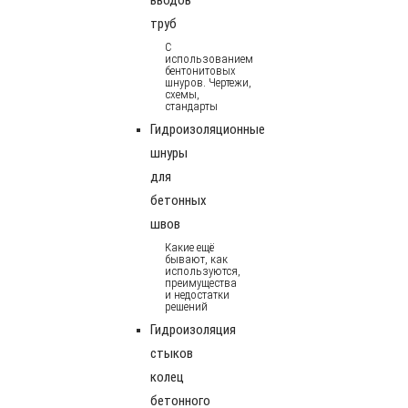
труб
С
использованием
бентонитовых
шнуров. Чертежи,
схемы,
стандарты
Гидроизоляционные
шнуры
для
бетонных
швов
Какие ещё
бывают, как
используются,
преимущества
и недостатки
решений
Гидроизоляция
стыков
колец
бетонного