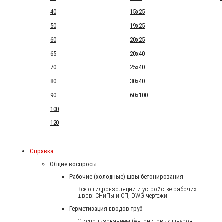
40
15x25
50
19x25
60
20x25
65
20x40
70
25x40
80
30x40
90
60x100
100
120
Справка
Общие воспросы
Рабочие (холодные) швы бетонирования
Всё о гидроизоляции и устройстве рабочих
швов: СНиПы и СП, DWG чертежи
Герметизация вводов труб
С использованием бентонитовых шнуров.