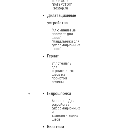
сайте ООО
"ВАТЕРСТОП"
RedStop.ru
Дилатационные
устройства
"Алюминиевые
профиля для
швов",
"Нащельники для
деформационных
швов"
Гернит
Уплотнитель
для
строительных
швов из
пористой
резины
Гидрошпонки
Аквастоп. Для
устройства
деформационных
и
технологических
швов
Вилатерм