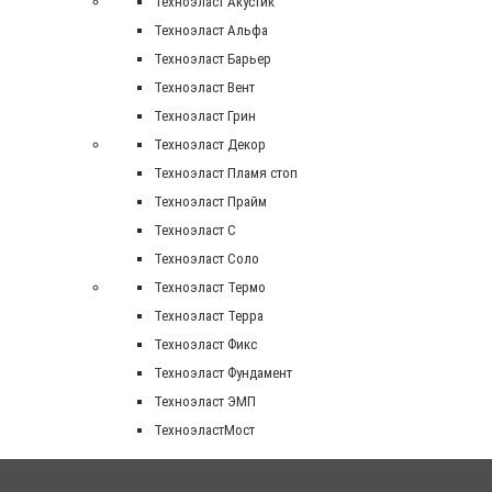
Техноэласт Акустик
Техноэласт Альфа
Техноэласт Барьер
Техноэласт Вент
Техноэласт Грин
Техноэласт Декор
Техноэласт Пламя стоп
Техноэласт Прайм
Техноэласт С
Техноэласт Соло
Техноэласт Термо
Техноэласт Терра
Техноэласт Фикс
Техноэласт Фундамент
Техноэласт ЭМП
ТехноэластМост