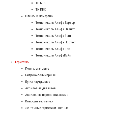
ТН МВС
ТН ПВХ
Пленки и мембраны
Технониколь Альфа Барьер
Технониколь Альфа Плейст
Технониколь Альфа Вент
Технониколь Альфа Протект
Технониколь Альфа Топ
Технониколь АльфаПайп
Герметики
Полиуретановые
Битумно-полимерные
Бутил-каучуковые
Акриловые для швов
Акриловые паропроницаемые
Клеющие герметики
Ленточные герметики цветные