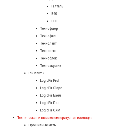
Галтель
В60
Н30
Технофлор
Технофас
Технолайт
Техновент
Техноблок
Техноакустик
PIR плиты
LogicPir Prof
LogicPir Slope
LogicPir Баня
LogicPir Пол
LogicPir СХМ
Техническая и высокотемпературная изоляция
Прошивные маты