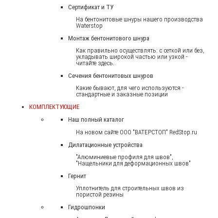
Сертификат и ТУ
На бентонитовые шнуры нашего производства
Waterstop
Монтаж бентонитового шнура
Как правильно осуществлять: с сеткой или без,
укладывать широкой частью или узкой -
читайте здесь.
Сечения бентонитовых шнуров
Какие бывают, для чего используются -
стандартные и заказные позиции
КОМПЛЕКТУЮЩИЕ
Наш полный каталог
На новом сайте ООО "ВАТЕРСТОП" RedStop.ru
Дилатационные устройства
"Алюминиевые профиля для швов",
"Нащельники для деформационных швов"
Гернит
Уплотнитель для строительных швов из
пористой резины
Гидрошпонки