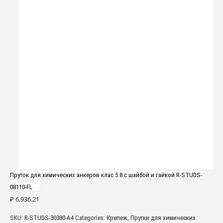
Пруток для химических анкеров клас 5.8 с шайбой и гайкой R-STUDS-
08110-FL
₽
6,936.21
SKU:
R-STUDS-30380-A4
Categories:
Крепеж
,
Прутки для химических