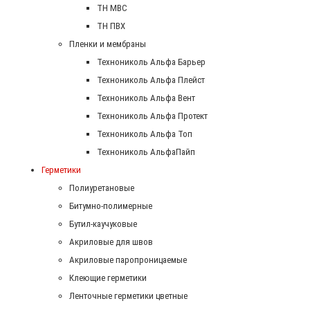
ТН МВС
ТН ПВХ
Пленки и мембраны
Технониколь Альфа Барьер
Технониколь Альфа Плейст
Технониколь Альфа Вент
Технониколь Альфа Протект
Технониколь Альфа Топ
Технониколь АльфаПайп
Герметики
Полиуретановые
Битумно-полимерные
Бутил-каучуковые
Акриловые для швов
Акриловые паропроницаемые
Клеющие герметики
Ленточные герметики цветные