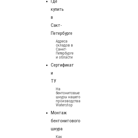
Где
купить
в
Сакт-
Петербурге
Адреса
складов в
Санкт-
Петербурге
и области
Сертификат
и
ТУ
На
бентонитовые
шнуры нашего
производства
Waterstop
Монтаж
бентонитового
шнура
Как