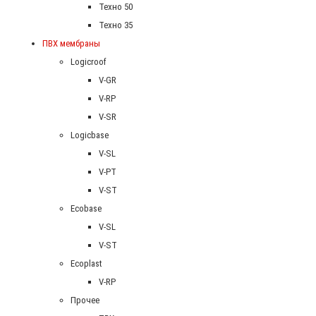
Техно 50
Техно 35
ПВХ мембраны
Logicroof
V-GR
V-RP
V-SR
Logicbase
V-SL
V-PT
V-ST
Ecobase
V-SL
V-ST
Ecoplast
V-RP
Прочее