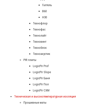
Галтель
В60
Н30
Технофлор
Технофас
Технолайт
Техновент
Техноблок
Техноакустик
PIR плиты
LogicPir Prof
LogicPir Slope
LogicPir Баня
LogicPir Пол
LogicPir СХМ
Техническая и высокотемпературная изоляция
Прошивные маты