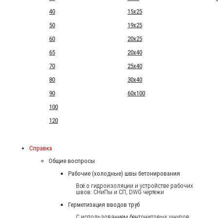
40
15x25
50
19x25
60
20x25
65
20x40
70
25x40
80
30x40
90
60x100
100
120
Справка
Общие воспросы
Рабочие (холодные) швы бетонирования
Всё о гидроизоляции и устройстве рабочих
швов: СНиПы и СП, DWG чертежи
Герметизация вводов труб
С использованием бентонитовых шнуров.