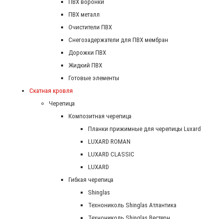
ПВХ воронки
ПВХ металл
Очистители ПВХ
Снегозадержатели для ПВХ мембран
Дорожки ПВХ
Жидкий ПВХ
Готовые элементы
Скатная кровля
Черепица
Композитная черепица
Планки прижимные для черепицы Luxard
LUXARD ROMAN
LUXARD CLASSIC
LUXARD
Гибкая черепица
Shinglas
Технониколь Shinglas Атлантика
Технониколь Shinglas Вестерн