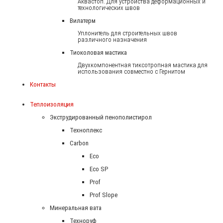
Аквастоп. Для устройства деформационных и
технологических швов
Вилатерм
Уплонитель для строительных швов
различного назначения
Тиоколовая мастика
Двухкомпонентная тиксотропная мастика для
использования совместно с Гернитом
Контакты
Теплоизоляция
Экструдированный пенополистирол
Техноплекс
Carbon
Eco
Eco SP
Prof
Prof Slope
Минеральная вата
Техноруф