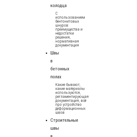
колодца
С
использованием
бентонитовых
шнуров:
преимущества и
недостатки
решения,
нормативная
документация
Швы
в
бетонных
полах
Какие бывают,
какие материалы
используются,
регламентирующая
документация, всё
про устройство
деформационных
швов
Строительные
швы
в