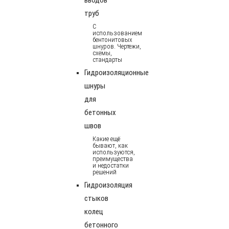
труб
С
использованием
бентонитовых
шнуров. Чертежи,
схемы,
стандарты
Гидроизоляционные
шнуры
для
бетонных
швов
Какие ещё
бывают, как
используются,
преимущества
и недостатки
решений
Гидроизоляция
стыков
колец
бетонного