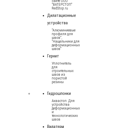
сайте ООО
"ВАТЕРСТОП"
RedStop.ru
Дилатационные
устройства
"Алюминиевые
профиля для
швов",
"Нащельники для
деформационных
швов"
Гернит
Уплотнитель
для
строительных
швов из
пористой
резины
Гидрошпонки
Аквастоп. Для
устройства
деформационных
и
технологических
швов
Вилатерм