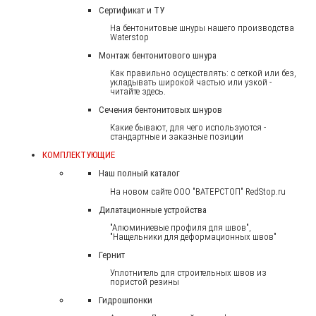
Сертификат и ТУ
На бентонитовые шнуры нашего производства
Waterstop
Монтаж бентонитового шнура
Как правильно осуществлять: с сеткой или без,
укладывать широкой частью или узкой -
читайте здесь.
Сечения бентонитовых шнуров
Какие бывают, для чего используются -
стандартные и заказные позиции
КОМПЛЕКТУЮЩИЕ
Наш полный каталог
На новом сайте ООО "ВАТЕРСТОП" RedStop.ru
Дилатационные устройства
"Алюминиевые профиля для швов",
"Нащельники для деформационных швов"
Гернит
Уплотнитель для строительных швов из
пористой резины
Гидрошпонки