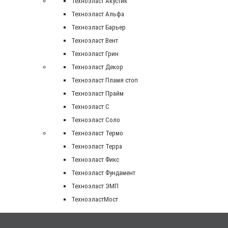
Техноэласт Акустик
Техноэласт Альфа
Техноэласт Барьер
Техноэласт Вент
Техноэласт Грин
Техноэласт Декор
Техноэласт Пламя стоп
Техноэласт Прайм
Техноэласт С
Техноэласт Соло
Техноэласт Термо
Техноэласт Терра
Техноэласт Фикс
Техноэласт Фундамент
Техноэласт ЭМП
ТехноэластМост