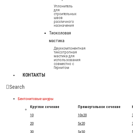
Уплонитель
для
строительных
швов
различного
назначения
Тиоколовая
мастика
Двухкомпонентная
тиксотропная
мастика для
использования
совместно с
Гернитом
КОНТАКТЫ
Search
Бентонитовые шнуры
Круглое сечение
Прямоугольное сечение
10
10x20
20
5x20
30
5x50