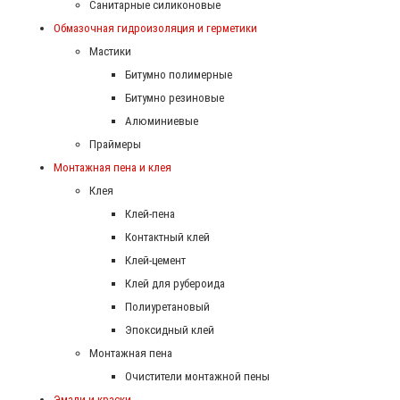
Санитарные силиконовые
Обмазочная гидроизоляция и герметики
Мастики
Битумно полимерные
Битумно резиновые
Алюминиевые
Праймеры
Монтажная пена и клея
Клея
Клей-пена
Контактный клей
Клей-цемент
Клей для рубероида
Полиуретановый
Эпоксидный клей
Монтажная пена
Очистители монтажной пены
Эмали и краски