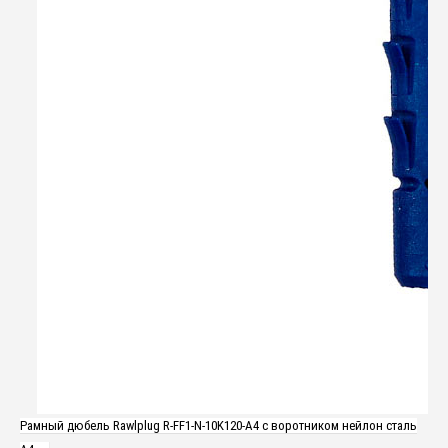
Рамный дюбель Rawlplug R-FF1-N-10K120-A4 с воротником нейлон сталь