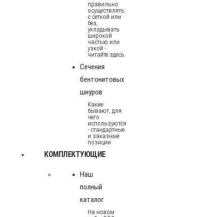
правильно
осуществлять:
с сеткой или
без,
укладывать
широкой
частью или
узкой -
читайте здесь.
Сечения
бентонитовых
шнуров
Какие
бывают, для
чего
используются
- стандартные
и заказные
позиции
КОМПЛЕКТУЮЩИЕ
Наш
полный
каталог
На новом