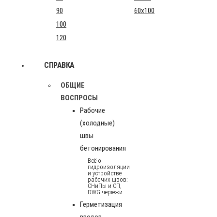
90
60x100
100
120
СПРАВКА
ОБЩИЕ
ВОСПРОСЫ
Рабочие
(холодные)
швы
бетонирования
Всё о
гидроизоляции
и устройстве
рабочих швов:
СНиПы и СП,
DWG чертежи
Герметизация
вводов