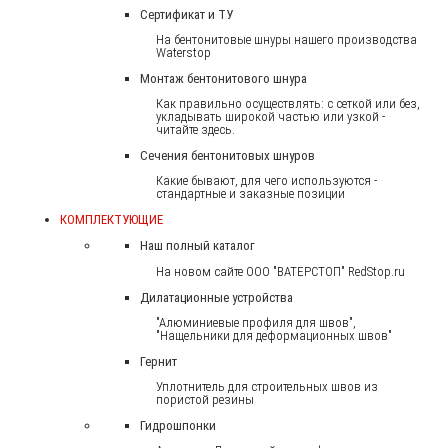
Сертификат и ТУ
На бентонитовые шнуры нашего производства
Waterstop
Монтаж бентонитового шнура
Как правильно осуществлять: с сеткой или без,
укладывать широкой частью или узкой -
читайте здесь.
Сечения бентонитовых шнуров
Какие бывают, для чего используются -
стандартные и заказные позиции
КОМПЛЕКТУЮЩИЕ
Наш полный каталог
На новом сайте ООО "ВАТЕРСТОП" RedStop.ru
Дилатационные устройства
"Алюминиевые профиля для швов",
"Нащельники для деформационных швов"
Гернит
Уплотнитель для строительных швов из
пористой резины
Гидрошпонки