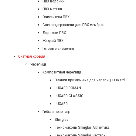
ПВХ воронки
ПВХ металл
Очистители ПВХ
Снегозадержатели для ПВХ мембран
Дорожки ПВХ
Жидкий ПВХ
Готовые элементы
Скатная кровля
Черепица
Композитная черепица
Планки прижимные для черепицы Luxard
LUXARD ROMAN
LUXARD CLASSIC
LUXARD
Гибкая черепица
Shinglas
Технониколь Shinglas Атлантика
Технониколь Shinglas Вестерн