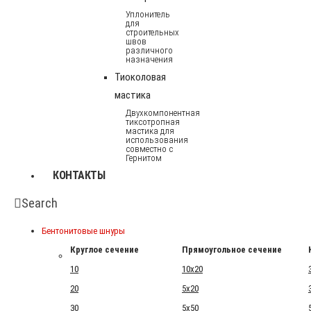
Уплонитель
для
строительных
швов
различного
назначения
Тиоколовая
мастика
Двухкомпонентная
тиксотропная
мастика для
использования
совместно с
Гернитом
КОНТАКТЫ
Search
Бентонитовые шнуры
Круглое сечение
Прямоугольное сечение
10
10x20
20
5x20
30
5x50