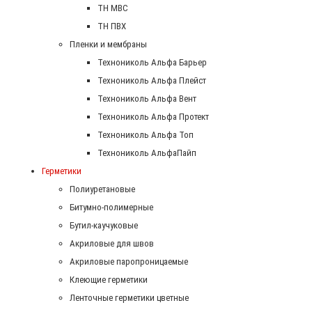
ТН МВС
ТН ПВХ
Пленки и мембраны
Технониколь Альфа Барьер
Технониколь Альфа Плейст
Технониколь Альфа Вент
Технониколь Альфа Протект
Технониколь Альфа Топ
Технониколь АльфаПайп
Герметики
Полиуретановые
Битумно-полимерные
Бутил-каучуковые
Акриловые для швов
Акриловые паропроницаемые
Клеющие герметики
Ленточные герметики цветные