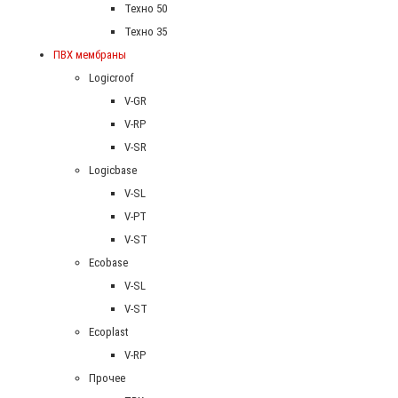
Техно 50
Техно 35
ПВХ мембраны
Logicroof
V-GR
V-RP
V-SR
Logicbase
V-SL
V-PT
V-ST
Ecobase
V-SL
V-ST
Ecoplast
V-RP
Прочее