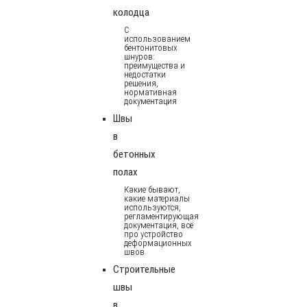
колодца
С
использованием
бентонитовых
шнуров:
преимущества и
недостатки
решения,
нормативная
документация
Швы
в
бетонных
полах
Какие бывают,
какие материалы
используются,
регламентирующая
документация, всё
про устройство
деформационных
швов
Строительные
швы
в