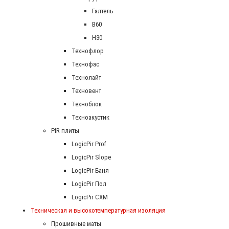
Галтель
В60
Н30
Технофлор
Технофас
Технолайт
Техновент
Техноблок
Техноакустик
PIR плиты
LogicPir Prof
LogicPir Slope
LogicPir Баня
LogicPir Пол
LogicPir СХМ
Техническая и высокотемпературная изоляция
Прошивные маты