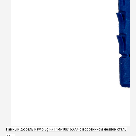
Рамный дюбель Rawlplug R-FF1-N-10K160-A4 с воротником нейлон сталь