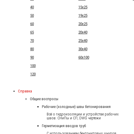
40
15x25
50
19x25
60
20x25
65
20x40
70
25x40
80
30x40
90
60x100
100
120
Справка
Общие воспросы
Рабочие (холодные) швы бетонирования
Всё о гидроизоляции и устройстве рабочих
швов: СНиПы и СП, DWG чертежи
Герметизация вводов труб
С использованием бентонитовых шнуров.