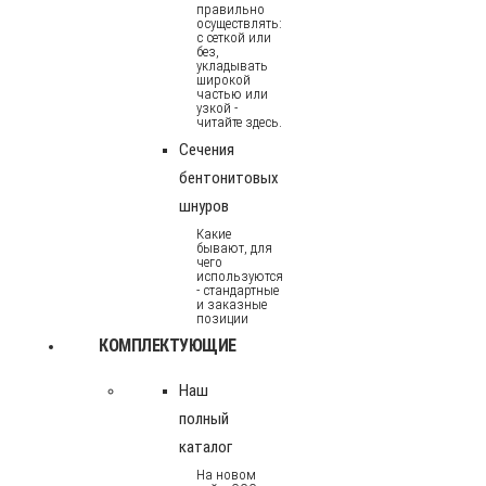
правильно
осуществлять:
с сеткой или
без,
укладывать
широкой
частью или
узкой -
читайте здесь.
Сечения
бентонитовых
шнуров
Какие
бывают, для
чего
используются
- стандартные
и заказные
позиции
КОМПЛЕКТУЮЩИЕ
Наш
полный
каталог
На новом