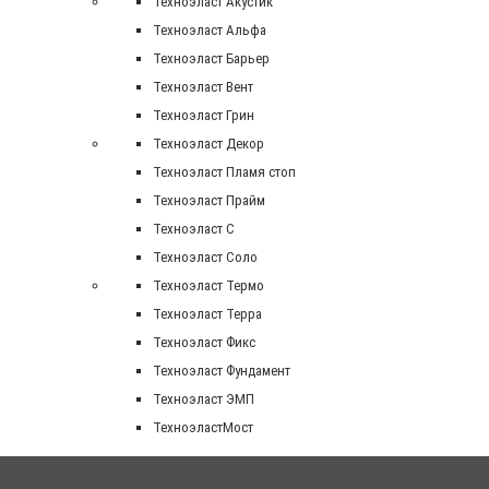
Техноэласт Акустик
Техноэласт Альфа
Техноэласт Барьер
Техноэласт Вент
Техноэласт Грин
Техноэласт Декор
Техноэласт Пламя стоп
Техноэласт Прайм
Техноэласт С
Техноэласт Соло
Техноэласт Термо
Техноэласт Терра
Техноэласт Фикс
Техноэласт Фундамент
Техноэласт ЭМП
ТехноэластМост