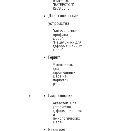
сайте ООО
"ВАТЕРСТОП"
RedStop.ru
Дилатационные
устройства
"Алюминиевые
профиля для
швов",
"Нащельники для
деформационных
швов"
Гернит
Уплотнитель
для
строительных
швов из
пористой
резины
Гидрошпонки
Аквастоп. Для
устройства
деформационных
и
технологических
швов
Вилатерм