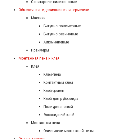
Санитарные силиконовые
Обмазочная гидроизоляция и герметики
Мастики
Битумно полимерные
Битумно резиновые
Алюминиевые
Праймеры
Монтажная пена и клея
Клея
Клей-пена
Контактный клей
Клей-цемент
Клей для рубероида
Полиуретановый
Эпоксидный клей
Монтажная пена
Очистители монтажной пены
Эмали и краски