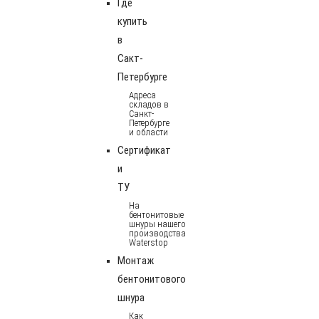
Где
купить
в
Сакт-
Петербурге
Адреса
складов в
Санкт-
Петербурге
и области
Сертификат
и
ТУ
На
бентонитовые
шнуры нашего
производства
Waterstop
Монтаж
бентонитового
шнура
Как