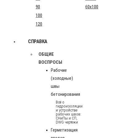
90
60x100
100
120
СПРАВКА
ОБЩИЕ
ВОСПРОСЫ
Рабочие
(холодные)
швы
бетонирования
Всё о
гидроизоляции
и устройстве
рабочих швов:
СНиПы и СП,
DWG чертежи
Герметизация
вводов