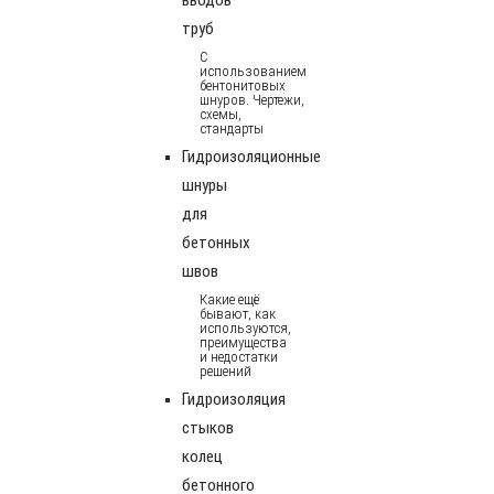
труб
С
использованием
бентонитовых
шнуров. Чертежи,
схемы,
стандарты
Гидроизоляционные
шнуры
для
бетонных
швов
Какие ещё
бывают, как
используются,
преимущества
и недостатки
решений
Гидроизоляция
стыков
колец
бетонного