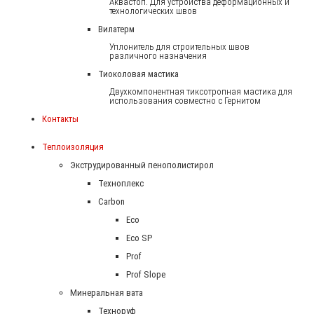
Аквастоп. Для устройства деформационных и
технологических швов
Вилатерм
Уплонитель для строительных швов
различного назначения
Тиоколовая мастика
Двухкомпонентная тиксотропная мастика для
использования совместно с Гернитом
Контакты
Теплоизоляция
Экструдированный пенополистирол
Техноплекс
Carbon
Eco
Eco SP
Prof
Prof Slope
Минеральная вата
Техноруф