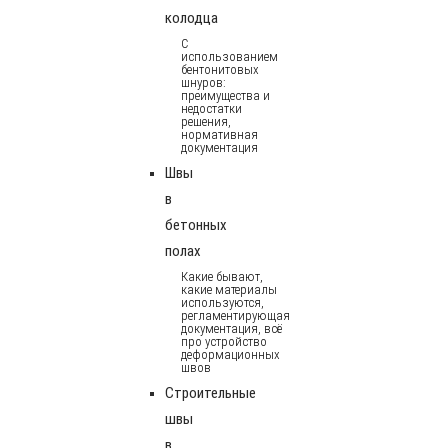
колодца
С
использованием
бентонитовых
шнуров:
преимущества и
недостатки
решения,
нормативная
документация
Швы
в
бетонных
полах
Какие бывают,
какие материалы
используются,
регламентирующая
документация, всё
про устройство
деформационных
швов
Строительные
швы
в