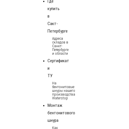
Где
купить
в
Сакт-
Петербурге
Адреса
складов в
Санкт-
Петербурге
и области
Сертификат
и
ТУ
На
бентонитовые
шнуры нашего
производства
Waterstop
Монтаж
бентонитового
шнура
Как