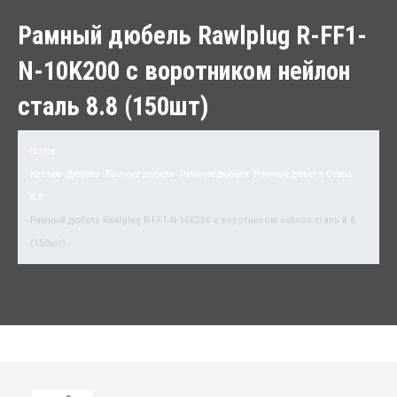
Рамный дюбель Rawlplug R-FF1-
N-10K200 с воротником нейлон
сталь 8.8 (150шт)
Home
Крепеж
,
Дюбели
,
Рамные дюбеля
,
Рамные дюбеля
,
Рамные дюбеля Сталь
8.8
Рамный дюбель Rawlplug R-FF1-N-10K200 с воротником нейлон сталь 8.8
(150шт)