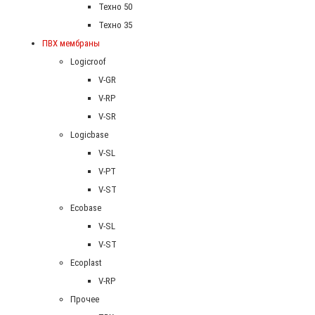
Техно 50
Техно 35
ПВХ мембраны
Logicroof
V-GR
V-RP
V-SR
Logicbase
V-SL
V-PT
V-ST
Ecobase
V-SL
V-ST
Ecoplast
V-RP
Прочее