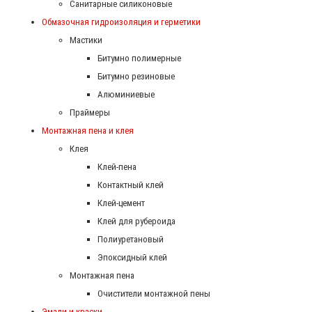
Санитарные силиконовые
Обмазочная гидроизоляция и герметики
Мастики
Битумно полимерные
Битумно резиновые
Алюминиевые
Праймеры
Монтажная пена и клея
Клея
Клей-пена
Контактный клей
Клей-цемент
Клей для рубероида
Полиуретановый
Эпоксидный клей
Монтажная пена
Очистители монтажной пены
Эмали и краски