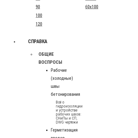
90
60x100
100
120
СПРАВКА
ОБЩИЕ
ВОСПРОСЫ
Рабочие
(холодные)
швы
бетонирования
Всё о
гидроизоляции
и устройстве
рабочих швов:
СНиПы и СП,
DWG чертежи
Герметизация
вводов