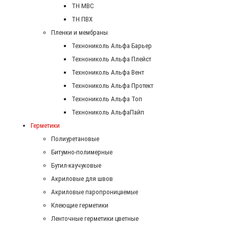
ТН МВС
ТН ПВХ
Пленки и мембраны
Технониколь Альфа Барьер
Технониколь Альфа Плейст
Технониколь Альфа Вент
Технониколь Альфа Протект
Технониколь Альфа Топ
Технониколь АльфаПайп
Герметики
Полиуретановые
Битумно-полимерные
Бутил-каучуковые
Акриловые для швов
Акриловые паропроницаемые
Клеющие герметики
Ленточные герметики цветные