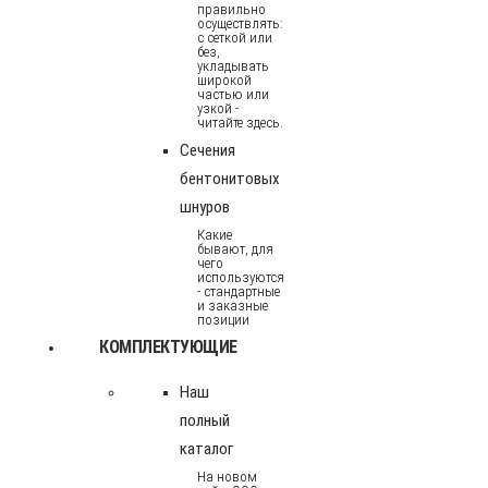
правильно
осуществлять:
с сеткой или
без,
укладывать
широкой
частью или
узкой -
читайте здесь.
Сечения
бентонитовых
шнуров
Какие
бывают, для
чего
используются
- стандартные
и заказные
позиции
КОМПЛЕКТУЮЩИЕ
Наш
полный
каталог
На новом