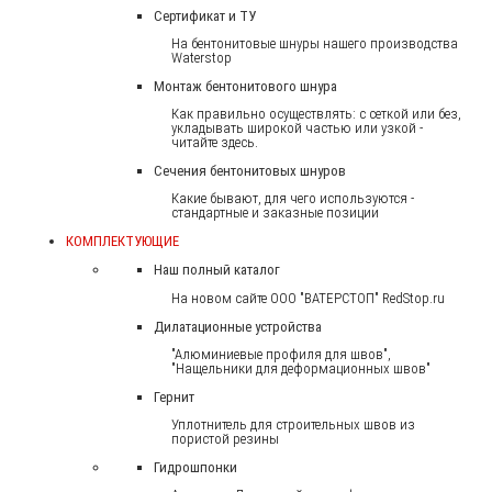
Сертификат и ТУ
На бентонитовые шнуры нашего производства
Waterstop
Монтаж бентонитового шнура
Как правильно осуществлять: с сеткой или без,
укладывать широкой частью или узкой -
читайте здесь.
Сечения бентонитовых шнуров
Какие бывают, для чего используются -
стандартные и заказные позиции
КОМПЛЕКТУЮЩИЕ
Наш полный каталог
На новом сайте ООО "ВАТЕРСТОП" RedStop.ru
Дилатационные устройства
"Алюминиевые профиля для швов",
"Нащельники для деформационных швов"
Гернит
Уплотнитель для строительных швов из
пористой резины
Гидрошпонки