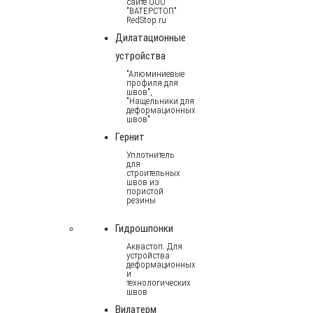
сайте ООО
"ВАТЕРСТОП"
RedStop.ru
Дилатационные
устройства
"Алюминиевые
профиля для
швов",
"Нащельники для
деформационных
швов"
Гернит
Уплотнитель
для
строительных
швов из
пористой
резины
Гидрошпонки
Аквастоп. Для
устройства
деформационных
и
технологических
швов
Вилатерм