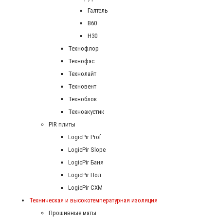
Галтель
В60
Н30
Технофлор
Технофас
Технолайт
Техновент
Техноблок
Техноакустик
PIR плиты
LogicPir Prof
LogicPir Slope
LogicPir Баня
LogicPir Пол
LogicPir СХМ
Техническая и высокотемпературная изоляция
Прошивные маты