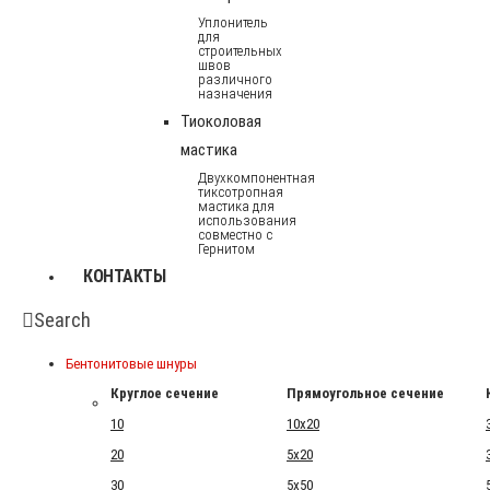
Уплонитель
для
строительных
швов
различного
назначения
Тиоколовая
мастика
Двухкомпонентная
тиксотропная
мастика для
использования
совместно с
Гернитом
КОНТАКТЫ
Search
Бентонитовые шнуры
Круглое сечение
Прямоугольное сечение
10
10x20
20
5x20
30
5x50