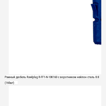
Рамный дюбель Rawlplug R-FF1-N-10K160 с воротником нейлон сталь 8.8
(160шт)