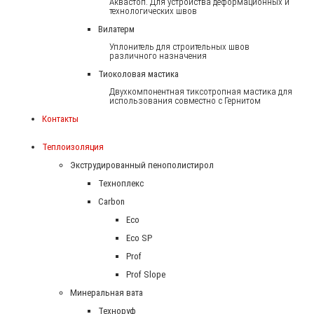
Аквастоп. Для устройства деформационных и
технологических швов
Вилатерм
Уплонитель для строительных швов
различного назначения
Тиоколовая мастика
Двухкомпонентная тиксотропная мастика для
использования совместно с Гернитом
Контакты
Теплоизоляция
Экструдированный пенополистирол
Техноплекс
Carbon
Eco
Eco SP
Prof
Prof Slope
Минеральная вата
Техноруф