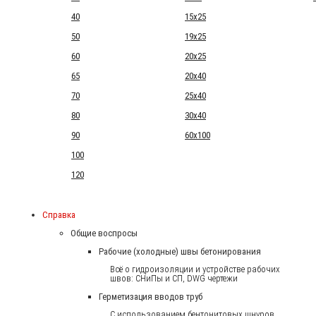
40
15x25
50
19x25
60
20x25
65
20x40
70
25x40
80
30x40
90
60x100
100
120
Справка
Общие воспросы
Рабочие (холодные) швы бетонирования
Всё о гидроизоляции и устройстве рабочих
швов: СНиПы и СП, DWG чертежи
Герметизация вводов труб
С использованием бентонитовых шнуров.