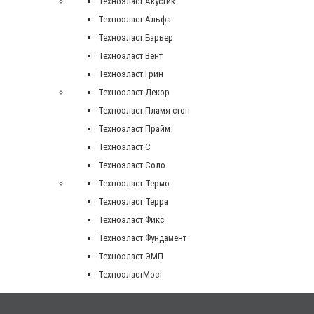
Техноэласт Акустик
Техноэласт Альфа
Техноэласт Барьер
Техноэласт Вент
Техноэласт Грин
Техноэласт Декор
Техноэласт Пламя стоп
Техноэласт Прайм
Техноэласт С
Техноэласт Соло
Техноэласт Термо
Техноэласт Терра
Техноэласт Фикс
Техноэласт Фундамент
Техноэласт ЭМП
ТехноэластМост