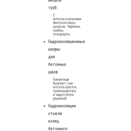
труб
С
использованием
бентонитовых
шнуров. Чертежи,
схемы,
стандарты
Гидроизоляционные
шнуры
для
бетонных
швов
Какие ещё
бывают, как
используются,
преимущества
и недостатки
решений
Гидроизоляция
стыков
колец
бетонного