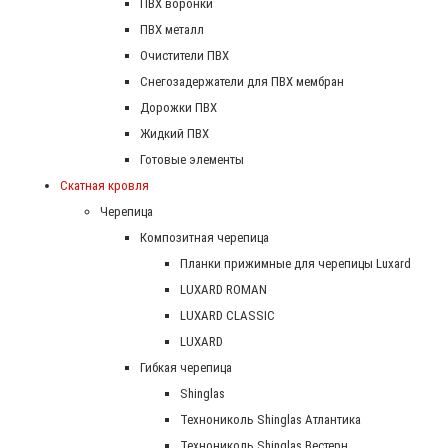
ПВХ воронки
ПВХ металл
Очистители ПВХ
Снегозадержатели для ПВХ мембран
Дорожки ПВХ
Жидкий ПВХ
Готовые элементы
Скатная кровля
Черепица
Композитная черепица
Планки прижимные для черепицы Luxard
LUXARD ROMAN
LUXARD CLASSIC
LUXARD
Гибкая черепица
Shinglas
Технониколь Shinglas Атлантика
Технониколь Shinglas Вестерн