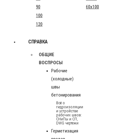
90
60x100
100
120
СПРАВКА
ОБЩИЕ
ВОСПРОСЫ
Рабочие
(холодные)
швы
бетонирования
Всё о
гидроизоляции
и устройстве
рабочих швов:
СНиПы и СП,
DWG чертежи
Герметизация
вводов