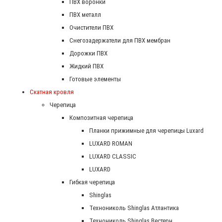
ПВХ воронки
ПВХ металл
Очистители ПВХ
Снегозадержатели для ПВХ мембран
Дорожки ПВХ
Жидкий ПВХ
Готовые элементы
Скатная кровля
Черепица
Композитная черепица
Планки прижимные для черепицы Luxard
LUXARD ROMAN
LUXARD CLASSIC
LUXARD
Гибкая черепица
Shinglas
Технониколь Shinglas Атлантика
Технониколь Shinglas Вестерн