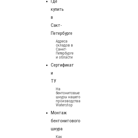
Где
купить
в
Сакт-
Петербурге
Адреса
складов в
Санкт-
Петербурге
и области
Сертификат
и
ТУ
На
бентонитовые
шнуры нашего
производства
Waterstop
Монтаж
бентонитового
шнура
Как