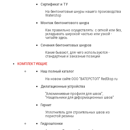
Сертификат и ТУ
На бентонитовые шнуры нашего производства
Waterstop
Монтаж бентонитового шнура
Как правильно осуществлять: с сеткой или без,
укладывать широкой частью или узкой -
читайте здесь.
Сечения бентонитовых шнуров
Какие бывают, для чего используются -
стандартные и заказные позиции
КОМПЛЕКТУЮЩИЕ
Наш полный каталог
На новом сайте ООО "ВАТЕРСТОП" RedStop.ru
Дилатационные устройства
"Алюминиевые профиля для швов",
"Нащельники для деформационных швов"
Гернит
Уплотнитель для строительных швов из
пористой резины
Гидрошпонки