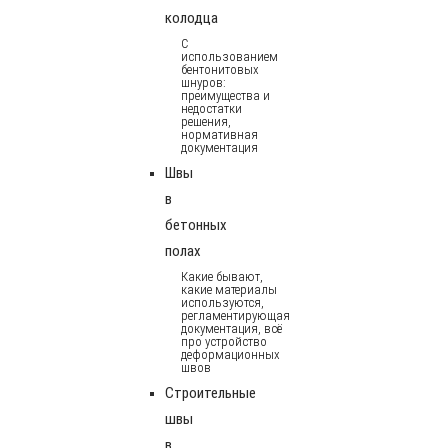
колодца
С
использованием
бентонитовых
шнуров:
преимущества и
недостатки
решения,
нормативная
документация
Швы
в
бетонных
полах
Какие бывают,
какие материалы
используются,
регламентирующая
документация, всё
про устройство
деформационных
швов
Строительные
швы
в