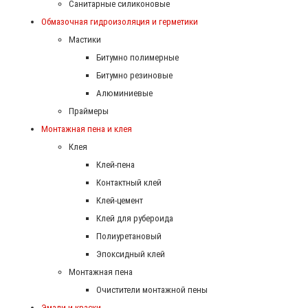
Санитарные силиконовые
Обмазочная гидроизоляция и герметики
Мастики
Битумно полимерные
Битумно резиновые
Алюминиевые
Праймеры
Монтажная пена и клея
Клея
Клей-пена
Контактный клей
Клей-цемент
Клей для рубероида
Полиуретановый
Эпоксидный клей
Монтажная пена
Очистители монтажной пены
Эмали и краски