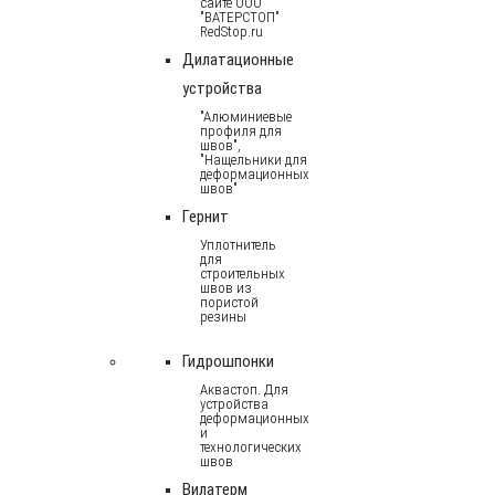
сайте ООО
"ВАТЕРСТОП"
RedStop.ru
Дилатационные
устройства
"Алюминиевые
профиля для
швов",
"Нащельники для
деформационных
швов"
Гернит
Уплотнитель
для
строительных
швов из
пористой
резины
Гидрошпонки
Аквастоп. Для
устройства
деформационных
и
технологических
швов
Вилатерм