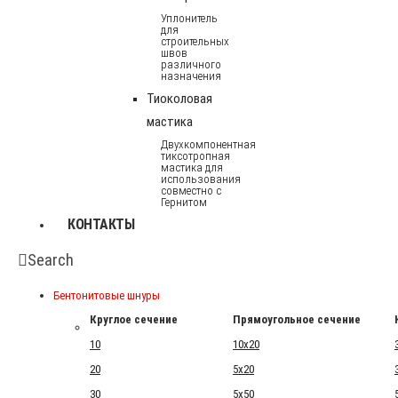
Уплонитель
для
строительных
швов
различного
назначения
Тиоколовая
мастика
Двухкомпонентная
тиксотропная
мастика для
использования
совместно с
Гернитом
КОНТАКТЫ
Search
Бентонитовые шнуры
Круглое сечение
Прямоугольное сечение
10
10x20
20
5x20
30
5x50