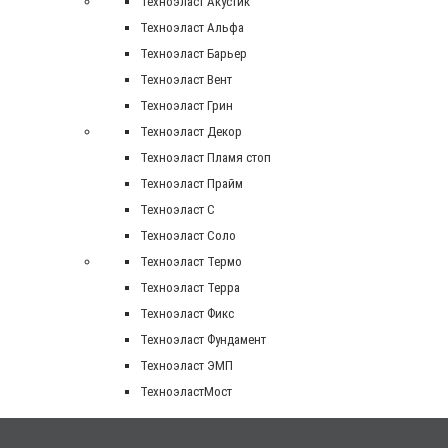
Техноэласт Акустик
Техноэласт Альфа
Техноэласт Барьер
Техноэласт Вент
Техноэласт Грин
Техноэласт Декор
Техноэласт Пламя стоп
Техноэласт Прайм
Техноэласт С
Техноэласт Соло
Техноэласт Термо
Техноэласт Терра
Техноэласт Фикс
Техноэласт Фундамент
Техноэласт ЭМП
ТехноэластМост