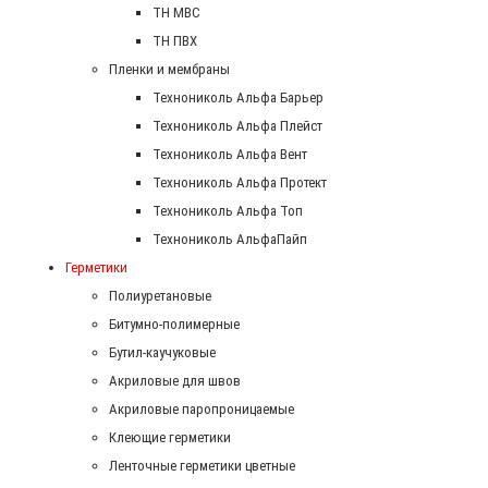
ТН МВС
ТН ПВХ
Пленки и мембраны
Технониколь Альфа Барьер
Технониколь Альфа Плейст
Технониколь Альфа Вент
Технониколь Альфа Протект
Технониколь Альфа Топ
Технониколь АльфаПайп
Герметики
Полиуретановые
Битумно-полимерные
Бутил-каучуковые
Акриловые для швов
Акриловые паропроницаемые
Клеющие герметики
Ленточные герметики цветные