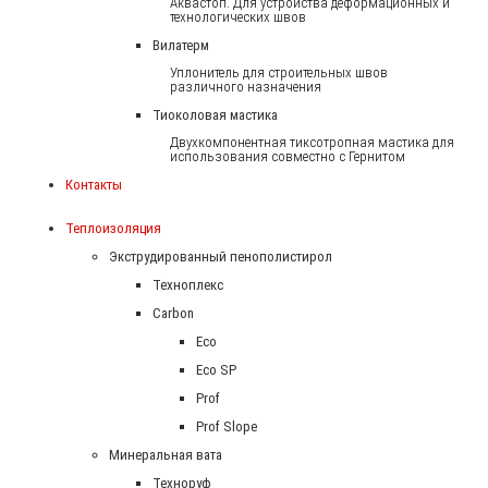
Аквастоп. Для устройства деформационных и
технологических швов
Вилатерм
Уплонитель для строительных швов
различного назначения
Тиоколовая мастика
Двухкомпонентная тиксотропная мастика для
использования совместно с Гернитом
Контакты
Теплоизоляция
Экструдированный пенополистирол
Техноплекс
Carbon
Eco
Eco SP
Prof
Prof Slope
Минеральная вата
Техноруф