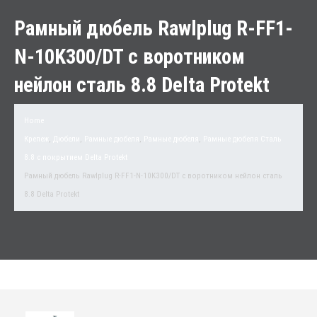
Рамный дюбель Rawlplug R-FF1-
N-10K300/DT с воротником
нейлон сталь 8.8 Delta Protekt
Home
Крепеж
,
Дюбели
,
Рамные дюбеля
,
Рамные дюбеля
,
Рамные дюбеля Сталь
8.8 с покрытием Delta Protekt
Рамный дюбель Rawlplug R-FF1-N-10K300/DT с воротником нейлон сталь
8.8 Delta Protekt