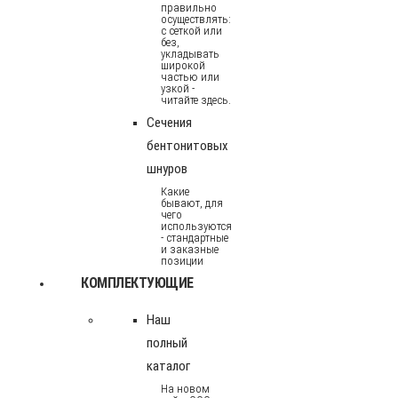
правильно
осуществлять:
с сеткой или
без,
укладывать
широкой
частью или
узкой -
читайте здесь.
Сечения
бентонитовых
шнуров
Какие
бывают, для
чего
используются
- стандартные
и заказные
позиции
КОМПЛЕКТУЮЩИЕ
Наш
полный
каталог
На новом