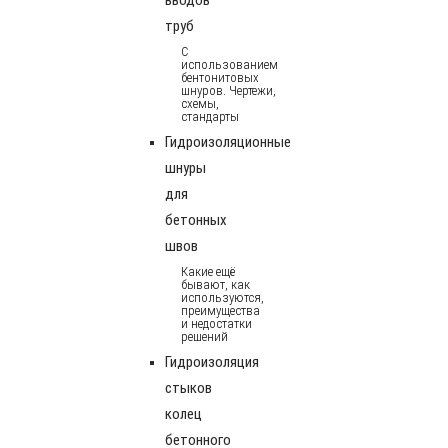
труб
С
использованием
бентонитовых
шнуров. Чертежи,
схемы,
стандарты
Гидроизоляционные
шнуры
для
бетонных
швов
Какие ещё
бывают, как
используются,
преимущества
и недостатки
решений
Гидроизоляция
стыков
колец
бетонного