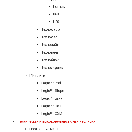
Галтель
В60
Н30
Технофлор
Технофас
Технолайт
Техновент
Техноблок
Техноакустик
PIR плиты
LogicPir Prof
LogicPir Slope
LogicPir Баня
LogicPir Пол
LogicPir СХМ
Техническая и высокотемпературная изоляция
Прошивные маты