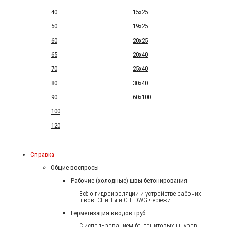
40
15x25
50
19x25
60
20x25
65
20x40
70
25x40
80
30x40
90
60x100
100
120
Справка
Общие воспросы
Рабочие (холодные) швы бетонирования
Всё о гидроизоляции и устройстве рабочих
швов: СНиПы и СП, DWG чертежи
Герметизация вводов труб
С использованием бентонитовых шнуров.