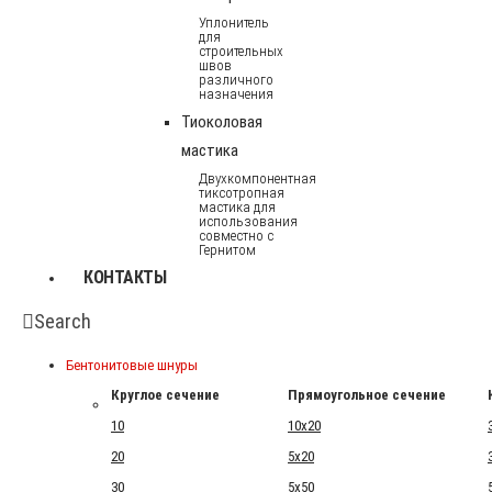
Уплонитель
для
строительных
швов
различного
назначения
Тиоколовая
мастика
Двухкомпонентная
тиксотропная
мастика для
использования
совместно с
Гернитом
КОНТАКТЫ
Search
Бентонитовые шнуры
Круглое сечение
Прямоугольное сечение
10
10x20
20
5x20
30
5x50