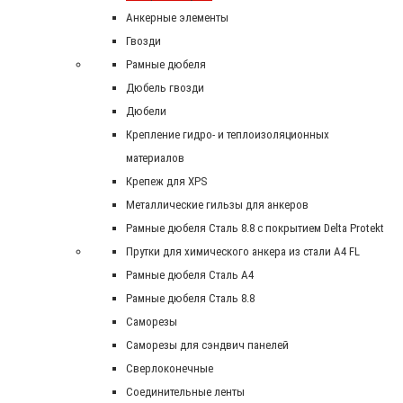
Анкерные элементы
Гвозди
Рамные дюбеля
Дюбель гвозди
Дюбели
Крепление гидро- и теплоизоляционных
материалов
Крепеж для XPS
Металлические гильзы для анкеров
Рамные дюбеля Сталь 8.8 с покрытием Delta Protekt
Прутки для химического анкера из стали А4 FL
Рамные дюбеля Сталь A4
Рамные дюбеля Сталь 8.8
Саморезы
Саморезы для сэндвич панелей
Сверлоконечные
Соединительные ленты