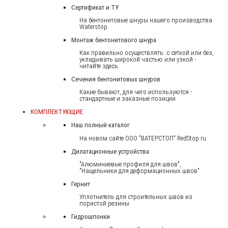
Сертификат и ТУ
На бентонитовые шнуры нашего производства
Waterstop
Монтаж бентонитового шнура
Как правильно осуществлять: с сеткой или без,
укладывать широкой частью или узкой -
читайте здесь.
Сечения бентонитовых шнуров
Какие бывают, для чего используются -
стандартные и заказные позиции
КОМПЛЕКТУЮЩИЕ
Наш полный каталог
На новом сайте ООО "ВАТЕРСТОП" RedStop.ru
Дилатационные устройства
"Алюминиевые профиля для швов",
"Нащельники для деформационных швов"
Гернит
Уплотнитель для строительных швов из
пористой резины
Гидрошпонки