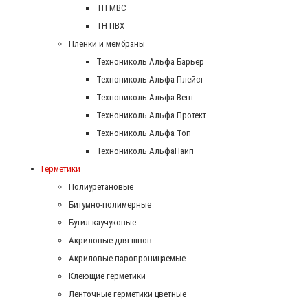
ТН МВС
ТН ПВХ
Пленки и мембраны
Технониколь Альфа Барьер
Технониколь Альфа Плейст
Технониколь Альфа Вент
Технониколь Альфа Протект
Технониколь Альфа Топ
Технониколь АльфаПайп
Герметики
Полиуретановые
Битумно-полимерные
Бутил-каучуковые
Акриловые для швов
Акриловые паропроницаемые
Клеющие герметики
Ленточные герметики цветные