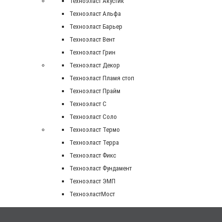
Техноэласт Акустик
Техноэласт Альфа
Техноэласт Барьер
Техноэласт Вент
Техноэласт Грин
Техноэласт Декор
Техноэласт Пламя стоп
Техноэласт Прайм
Техноэласт С
Техноэласт Соло
Техноэласт Термо
Техноэласт Терра
Техноэласт Фикс
Техноэласт Фундамент
Техноэласт ЭМП
ТехноэластМост