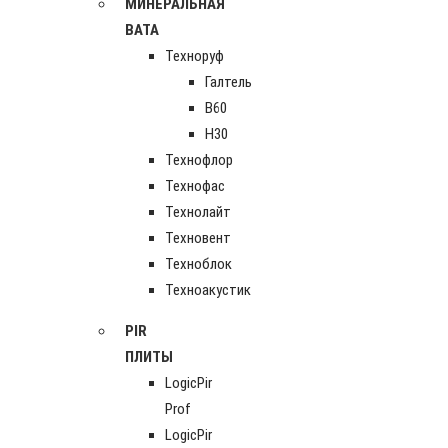
МИНЕРАЛЬНАЯ
ВАТА
Техноруф
Галтель
В60
Н30
Технофлор
Технофас
Технолайт
Техновент
Техноблок
Техноакустик
PIR
ПЛИТЫ
LogicPir
Prof
LogicPir