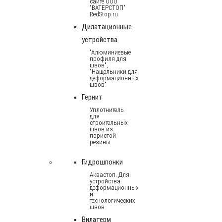
сайте ООО
"ВАТЕРСТОП"
RedStop.ru
Дилатационные
устройства
"Алюминиевые
профиля для
швов",
"Нащельники для
деформационных
швов"
Гернит
Уплотнитель
для
строительных
швов из
пористой
резины
Гидрошпонки
Аквастоп. Для
устройства
деформационных
и
технологических
швов
Вилатерм