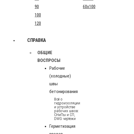
90
60x100
100
120
СПРАВКА
ОБЩИЕ
ВОСПРОСЫ
Рабочие
(холодные)
швы
бетонирования
Всё о
гидроизоляции
и устройстве
рабочих швов:
СНиПы и СП,
DWG чертежи
Герметизация
вводов