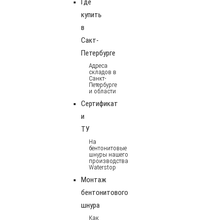
Где
купить
в
Сакт-
Петербурге
Адреса
складов в
Санкт-
Петербурге
и области
Сертификат
и
ТУ
На
бентонитовые
шнуры нашего
производства
Waterstop
Монтаж
бентонитового
шнура
Как