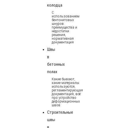
колодца
С
использованием
бентонитовых
шнуров:
преимущества и
недостатки
решения,
нормативная
документация
Швы
в
бетонных
полах
Какие бывают,
какие материалы
используются,
регламентирующая
документация, всё
про устройство
деформационных
швов
Строительные
швы
в