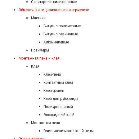
Санитарные силиконовые
Обмазочная гидроизоляция и герметики
Мастики
Битумно полимерные
Битумно резиновые
Алюминиевые
Праймеры
Монтажная пена и клея
Клея
Клей-пена
Контактный клей
Клей-цемент
Клей для рубероида
Полиуретановый
Эпоксидный клей
Монтажная пена
Очистители монтажной пены
Эмали и краски