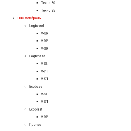
Техно 50
Техно 35
ПВХ мембраны
Logicroof
V-GR
V-RP
V-SR
Logicbase
V-SL
V-PT
V-ST
Ecobase
V-SL
V-ST
Ecoplast
V-RP
Прочее