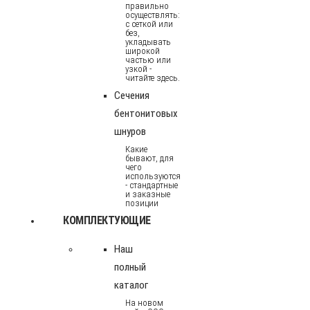
правильно
осуществлять:
с сеткой или
без,
укладывать
широкой
частью или
узкой -
читайте здесь.
Сечения
бентонитовых
шнуров
Какие
бывают, для
чего
используются
- стандартные
и заказные
позиции
КОМПЛЕКТУЮЩИЕ
Наш
полный
каталог
На новом