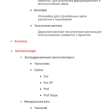
Аквастоп. Для устройства деформационных и
технологических швов
Вилатерм
Уплонитель для строительных швов
различного назначения
Тиоколовая мастика
Двухкомпонентная тиксотропная мастика для
использования совместно с Гернитом
Контакты
Теплоизоляция
Экструдированный пенополистирол
Техноплекс
Carbon
Eco
Eco SP
Prof
Prof Slope
Минеральная вата
Техноруф