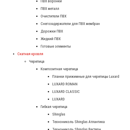
ПВХ воронки
ПВХ металл
Очистители ПВХ
Снегозадержатели для ПВХ мембран
Дорожки ПВХ
Жидкий ПВХ
Готовые элементы
Скатная кровля
Черепица
Композитная черепица
Планки прижимные для черепицы Luxard
LUXARD ROMAN
LUXARD CLASSIC
LUXARD
Гибкая черепица
Shinglas
Технониколь Shinglas Атлантика
Технониколь Shinglas Вестерн