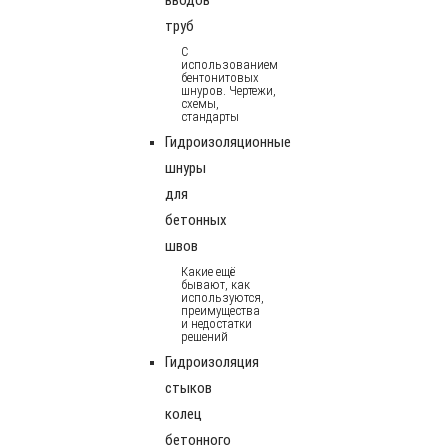
труб
С
использованием
бентонитовых
шнуров. Чертежи,
схемы,
стандарты
Гидроизоляционные
шнуры
для
бетонных
швов
Какие ещё
бывают, как
используются,
преимущества
и недостатки
решений
Гидроизоляция
стыков
колец
бетонного