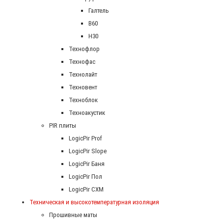
Галтель
В60
Н30
Технофлор
Технофас
Технолайт
Техновент
Техноблок
Техноакустик
PIR плиты
LogicPir Prof
LogicPir Slope
LogicPir Баня
LogicPir Пол
LogicPir СХМ
Техническая и высокотемпературная изоляция
Прошивные маты