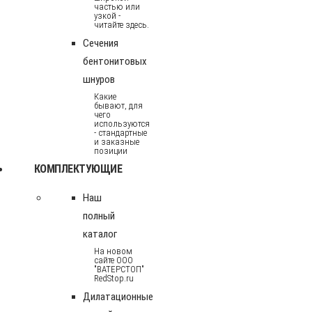
частью или
узкой -
читайте здесь.
Сечения
бентонитовых
шнуров
Какие
бывают, для
чего
используются
- стандартные
и заказные
позиции
КОМПЛЕКТУЮЩИЕ
Наш
полный
каталог
На новом
сайте ООО
"ВАТЕРСТОП"
RedStop.ru
Дилатационные