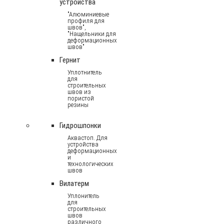
устройства
"Алюминиевые
профиля для
швов",
"Нащельники для
деформационных
швов"
Гернит
Уплотнитель
для
строительных
швов из
пористой
резины
Гидрошпонки
Аквастоп. Для
устройства
деформационных
и
технологических
швов
Вилатерм
Уплонитель
для
строительных
швов
различного