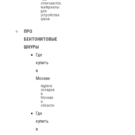
отличаются,
материалы
для
устройства
швов
ПРО
БЕНТОНИТОВЫЕ
ШНУРЫ
Где
купить
в
Москве
Адреса
складов
в
Москве
и
области
Где
купить
в