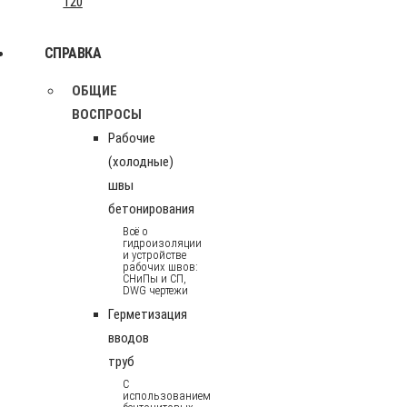
120
СПРАВКА
ОБЩИЕ
ВОСПРОСЫ
Рабочие
(холодные)
швы
бетонирования
Всё о
гидроизоляции
и устройстве
рабочих швов:
СНиПы и СП,
DWG чертежи
Герметизация
вводов
труб
С
использованием