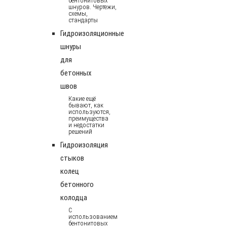
бентонитовых
шнуров. Чертежи,
схемы,
стандарты
Гидроизоляционные
шнуры
для
бетонных
швов
Какие ещё
бывают, как
используются,
преимущества
и недостатки
решений
Гидроизоляция
стыков
колец
бетонного
колодца
С
использованием
бентонитовых