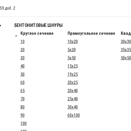
-59
доб. 2
БЕНТОНИТОВЫЕ ШНУРЫ
Круглое сечение
Прямоугольное сечение
Квад
10
10x20
30x30
20
5x20
35x35
30
5x50
50x50
40
15x25
50
19x25
60
20x25
65
20x40
70
25x40
80
30x40
90
60x100
100