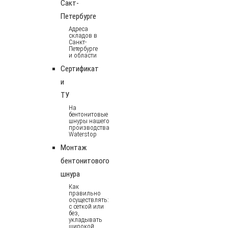
Сакт-
Петербурге
Адреса
складов в
Санкт-
Петербурге
и области
Сертификат
и
ТУ
На
бентонитовые
шнуры нашего
производства
Waterstop
Монтаж
бентонитового
шнура
Как
правильно
осуществлять:
с сеткой или
без,
укладывать
широкой