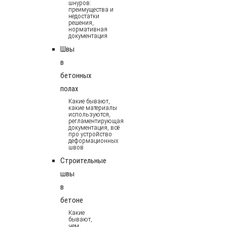
шнуров:
преимущества и
недостатки
решения,
нормативная
документация
Швы
в
бетонных
полах
Какие бывают,
какие материалы
используются,
регламентирующая
документация, всё
про устройство
деформационных
швов
Строительные
швы
в
бетоне
Какие
бывают,
чем